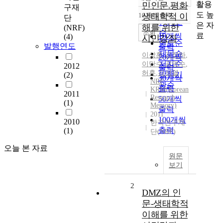
정확도
활용
민인문.평화
구재
순
도 높
10개씩 출력
생태학적 이
단
내림차순
인기도
은 자
해를 위한
(NRF)
순
조회
료
10개씩
(4)
시민강좌
연도순
발행연도
출력
제목순
이상훈
,
김정하
,
20개씩
저자순
이만수
,
공명수
,
2012
출력
허훈
,
김성열
발행기
(2)
30개씩
NRF
관순
출력
KRM(Korean
2011
Research
50개씩
(1)
Memory)
출력
2011
100개씩
2010
한국연구재
출력
(1)
단(NRF)
오늘 본 자료
원문
보기
2
DMZ의 인
문-생태학적
이해를 위한