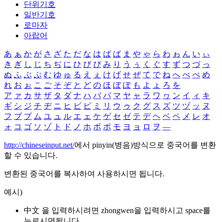
단위기호
일반기호
로마자
아랍어
あ
ぁ
か
が
さ
ざ
た
だ
な
は
ば
ぱ
ま
や
ゃ
ら
わ
ゎ
ん
い
ぃ
き
ぎ
し
じ
ち
ぢ
に
ひ
び
ぴ
み
り
う
ぅ
く
ぐ
す
ず
つ
づ
っ
ぬ
ふ
ぶ
ぷ
む
ゆ
ゅ
る
え
ぇ
け
げ
せ
ぜ
て
で
ね
へ
べ
ぺ
め
れ
お
ぉ
こ
ご
そ
ぞ
と
ど
の
ほ
ぼ
ぽ
も
よ
ょ
ろ
を
ア
ァ
カ
サ
ザ
タ
ダ
ナ
ハ
バ
パ
マ
ヤ
ャ
ラ
ワ
ヮ
ン
イ
ィ
キ
ギ
シ
ジ
チ
ヂ
ニ
ヒ
ビ
ピ
ミ
リ
ウ
ゥ
ク
グ
ス
ズ
ツ
ヅ
ッ
ヌ
フ
ブ
プ
ム
ユ
ュ
ル
エ
ェ
ケ
ゲ
セ
ゼ
テ
デ
ヘ
ベ
ペ
メ
レ
オ
ォ
コ
ゴ
ソ
ゾ
ト
ド
ノ
ホ
ボ
ポ
モ
ヨ
ョ
ロ
ヲ
―
http://chineseinput.net/
에서 pinyin(병음)방식으로 중국어를 변환
할 수 있습니다.
변환된 중국어를 복사하여 사용하시면 됩니다.
예시)
中文 을 입력하시려면
zhongwen
을 입력하시고 space를
누르시면됩니다.