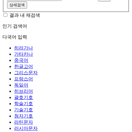
상세검색
결과 내 재검색
인기 검색어
다국어 입력
히라가나
가타카나
중국어
한글고어
그리스문자
프랑스어
독일어
히브리어
괄호기호
학술기호
기술기호
첨자기호
라틴문자
러시아문자