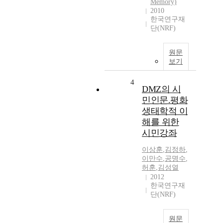
Memory)
2010
한국연구재
단(NRF)
원문
보기
4
DMZ의 시
민인문.평화
생태학적 이
해를 위한
시민강좌
이상훈
,
김정하
,
이만수
,
공명수
,
허훈
,
김성열
2012
한국연구재
단(NRF)
원문