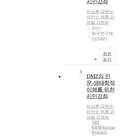
시민강좌
이상훈
,
공명수
,
이만수
,
허훈
,
김
성렬
,
김정하
2012
한국연구재
단(NRF)
원문
보기
3
DMZ의 인
문-생태학적
이해를 위한
시민강좌
이상훈
,
공명수
,
이만수
,
허훈
,
김
성렬
,
김정하
NRF
KRM(Korean
Research