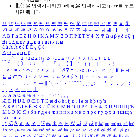
北京 을 입력하시려면
beijing
을 입력하시고 space를 누르
시면 됩니다.
ㅥ
ㅦ
ㅧ
ㅨ
ㅩ
ㅪ
ㅫ
ㅬ
ㅭ
ㅮ
ㅯ
ㅰ
ㅱ
ㅲ
ㅳ
ㅴ
ㅵ
ㅶ
ㅷ
ㅸ
ㅹ
ㅺ
ㅻ
ㅼ
ㅽ
ㅾ
ㅿ
ㆀ
ㆁ
ㆂ
ㆃ
ㆄ
ㆅ
ㆆ
ㆇ
ㆈ
ㆉ
ㆊ
ㆋ
ㆌ
ㆍ
ㆎ
Α
Β
Γ
Δ
Ε
Ζ
Η
Θ
Ι
Κ
Λ
Μ
Ν
Ξ
Ο
Π
Ρ
Σ
Τ
Υ
Φ
Χ
Ψ
Ω
α
β
γ
δ
ε
ζ
η
θ
ι
κ
λ
μ
ν
ξ
ο
π
ρ
σ
τ
υ
φ
χ
ψ
ω
á
à
Á
À
é
è
É
È
ç
Ç
ê
Ä
Ö
Ü
ä
ö
ü
ß
ְ
ֳ
ֲ
ֱ
ָ
ַ
ֵ
ֶ
ִ
ֹ
ּ
ֻ
ׂ
ׁ
ּ
ב
ה
נ
מ
צ
ת
ץ
ש
ד
ג
כ
ע
י
ח
ל
ך
ף
ק
ר
א
ט
ו
ן
ם
פ
‘
’
“
”
〔
〕
〈
〉
「
」
『
』
【
】
＂
（
）
［
］
｛
｝
±
×
÷
≠
≤
≥
∞
∴
♂
♀
∠
⊥
⌒
∂
∇
≡
≒
≪
≫
√
∽
∝
∵
∫
∬
∈
∋
⊆
⊇
⊂
⊃
∪
∩
∧
∨
￢
⇒
⇔
∀
∃
∮
∑
∏
＋
－
＜
＝
＞
、
。
·
‥
…
¨
〃
―
∥
＼
∼
´
～
ˇ
˘
˝
˚
˙
¸
˛
¡
¿
ː
！
＇
，
．
／
：
；
？
＾
＿
｀
｜
½
⅓
⅔
¼
¾
⅛
⅜
⅝
⅞
¹
²
³
⁴
ⁿ
₁
₂
₃
₄
Æ
Ð
Ħ
Ĳ
Ł
Ø
Œ
Þ
Ŧ
Ŋ
æ
đ
ð
ħ
ı
ĳ
ĸ
ŀ
ł
ø
œ
ß
þ
ŧ
ŋ
ŉ
А
Б
В
Г
Д
Е
Ё
Ж
З
И
Й
К
Л
М
Н
О
П
Р
С
Т
У
Ф
Х
Ц
Ч
Ш
Щ
Ъ
Ы
Ь
Э
Ю
Я
а
б
в
г
д
е
ё
ж
з
и
й
к
л
м
н
о
п
р
с
т
у
ф
х
ц
ч
ш
щ
ъ
ы
ь
э
ю
я
′
″
℃
Å
￠
￡
￥
¤
℉
‰
＄
％
Ｆ
￦
㎕
㎖
㎗
ℓ
㎘
㏄
㎣
㎤
㎥
㎦
㎙
㎚
㎛
㎜
㎝
㎞
㎟
㎠
㎡
㎢
㏊
㎍
㎎
㎏
㏏
㎈
㎉
㏈
㎧
㎨
㎰
㎱
㎲
㎳
㎴
㎵
㎶
㎷
㎸
㎹
㎀
㎁
㎂
㎃
㎄
㎺
㎻
㎽
㎾
㎿
㎐
㎑