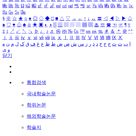
㎒
㎓
㎔
Ω
㏀
㏁
㎊
㎋
㎌
㏖
㏅
㎭
㎮
㎯
㏛
㎩
㎪
㎫
㎬
㏝
㏐
㏓
㏃
㏉
㏜
㏆
§
※
☆
★
○
●
◎
◇
◆
□
■
△
▽
→
←
↑
↓
↔
〓
◁
◀
▷
▶
♤
♠
♡
♥
♧
♣
⊙
◈
▣
◐
◑
▒
▤
▥
▨
▧
▦
▩
♨
☏
☎
☜
☞
¶
†
‡
↕
↗
↙
↖
↘
♭
♩
♪
♬
㉿
㈜
№
㏇
™
㏂
㏘
℡
＃
＆
＊
＠
ª
º
ⅰ
ⅱ
ⅲ
ⅳ
ⅴ
ⅵ
ⅶ
ⅷ
ⅸ
ⅹ
Ⅰ
Ⅱ
Ⅲ
Ⅳ
Ⅴ
Ⅵ
Ⅶ
Ⅷ
Ⅸ
Ⅹ
ا
ب
ت
ث
ج
ح
خ
د
ذ
ر
ز
س
ش
ص
ض
ط
ظ
ع
غ
ف
ق
ک
ل
م
ن
ه
و
ی
닫기
통합검색
국내학술논문
학위논문
해외학술논문
학술지