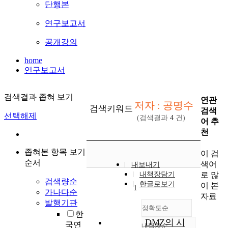
단행본
연구보고서
공개강의
home
연구보고서
검색결과 좁혀 보기
연관
저자 : 공명수
검색키워드
검색
선택해제
(검색결과
4
건)
어 추
천
좁혀본 항목 보기
이 검
순서
색어
내보내기
로 많
내책장담기
검색량순
한글로보기
이 본
1
가나다순
자료
발행기관
정확도순
한
DMZ의 시
국연
내림차순