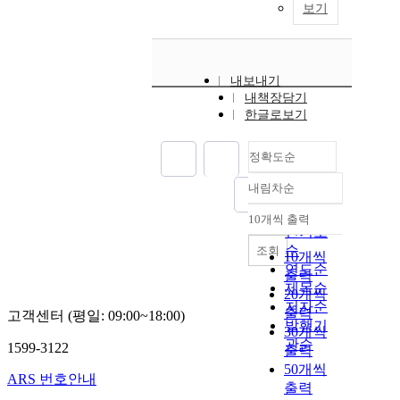
보기
내보내기
내책장담기
한글로보기
정확도순
내림차순
정확도
순
10개씩 출력
내림차순
인기도
순
조회
10개씩
연도순
출력
제목순
20개씩
저자순
출력
고객센터 (평일: 09:00~18:00)
발행기
30개씩
관순
1599-3122
출력
50개씩
ARS 번호안내
출력