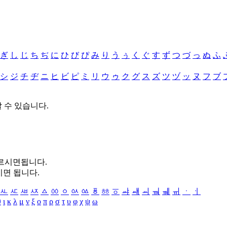
ぎ
し
じ
ち
ぢ
に
ひ
び
ぴ
み
り
う
ぅ
く
ぐ
す
ず
つ
づ
っ
ぬ
ふ
シ
ジ
チ
ヂ
ニ
ヒ
ビ
ピ
ミ
リ
ウ
ゥ
ク
グ
ス
ズ
ツ
ヅ
ッ
ヌ
フ
ブ
할 수 있습니다.
누르시면됩니다.
시면 됩니다.
ㅻ
ㅼ
ㅽ
ㅾ
ㅿ
ㆀ
ㆁ
ㆂ
ㆃ
ㆄ
ㆅ
ㆆ
ㆇ
ㆈ
ㆉ
ㆊ
ㆋ
ㆌ
ㆍ
ㆎ
θ
ι
κ
λ
μ
ν
ξ
ο
π
ρ
σ
τ
υ
φ
χ
ψ
ω