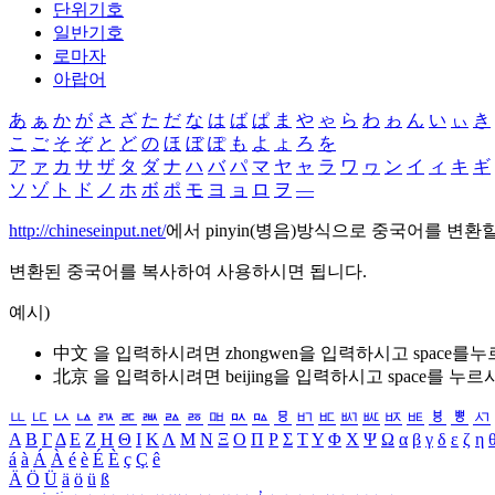
단위기호
일반기호
로마자
아랍어
あ
ぁ
か
が
さ
ざ
た
だ
な
は
ば
ぱ
ま
や
ゃ
ら
わ
ゎ
ん
い
ぃ
き
こ
ご
そ
ぞ
と
ど
の
ほ
ぼ
ぽ
も
よ
ょ
ろ
を
ア
ァ
カ
サ
ザ
タ
ダ
ナ
ハ
バ
パ
マ
ヤ
ャ
ラ
ワ
ヮ
ン
イ
ィ
キ
ギ
ソ
ゾ
ト
ド
ノ
ホ
ボ
ポ
モ
ヨ
ョ
ロ
ヲ
―
http://chineseinput.net/
에서 pinyin(병음)방식으로 중국어를 변환
변환된 중국어를 복사하여 사용하시면 됩니다.
예시)
中文 을 입력하시려면
zhongwen
을 입력하시고 space를
北京 을 입력하시려면
beijing
을 입력하시고 space를 누르
ㅥ
ㅦ
ㅧ
ㅨ
ㅩ
ㅪ
ㅫ
ㅬ
ㅭ
ㅮ
ㅯ
ㅰ
ㅱ
ㅲ
ㅳ
ㅴ
ㅵ
ㅶ
ㅷ
ㅸ
ㅹ
ㅺ
Α
Β
Γ
Δ
Ε
Ζ
Η
Θ
Ι
Κ
Λ
Μ
Ν
Ξ
Ο
Π
Ρ
Σ
Τ
Υ
Φ
Χ
Ψ
Ω
α
β
γ
δ
ε
ζ
η
á
à
Á
À
é
è
É
È
ç
Ç
ê
Ä
Ö
Ü
ä
ö
ü
ß