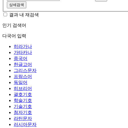
상세검색
결과 내 재검색
인기 검색어
다국어 입력
히라가나
가타카나
중국어
한글고어
그리스문자
프랑스어
독일어
히브리어
괄호기호
학술기호
기술기호
첨자기호
라틴문자
러시아문자