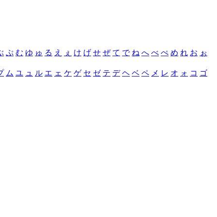
ぶ
ぷ
む
ゆ
ゅ
る
え
ぇ
け
げ
せ
ぜ
て
で
ね
へ
べ
ぺ
め
れ
お
ぉ
プ
ム
ユ
ュ
ル
エ
ェ
ケ
ゲ
セ
ゼ
テ
デ
ヘ
ベ
ペ
メ
レ
オ
ォ
コ
ゴ