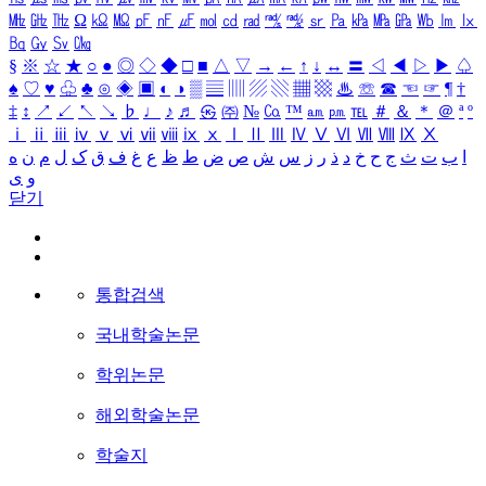
㎒
㎓
㎔
Ω
㏀
㏁
㎊
㎋
㎌
㏖
㏅
㎭
㎮
㎯
㏛
㎩
㎪
㎫
㎬
㏝
㏐
㏓
㏃
㏉
㏜
㏆
§
※
☆
★
○
●
◎
◇
◆
□
■
△
▽
→
←
↑
↓
↔
〓
◁
◀
▷
▶
♤
♠
♡
♥
♧
♣
⊙
◈
▣
◐
◑
▒
▤
▥
▨
▧
▦
▩
♨
☏
☎
☜
☞
¶
†
‡
↕
↗
↙
↖
↘
♭
♩
♪
♬
㉿
㈜
№
㏇
™
㏂
㏘
℡
＃
＆
＊
＠
ª
º
ⅰ
ⅱ
ⅲ
ⅳ
ⅴ
ⅵ
ⅶ
ⅷ
ⅸ
ⅹ
Ⅰ
Ⅱ
Ⅲ
Ⅳ
Ⅴ
Ⅵ
Ⅶ
Ⅷ
Ⅸ
Ⅹ
ا
ب
ت
ث
ج
ح
خ
د
ذ
ر
ز
س
ش
ص
ض
ط
ظ
ع
غ
ف
ق
ک
ل
م
ن
ه
و
ی
닫기
통합검색
국내학술논문
학위논문
해외학술논문
학술지