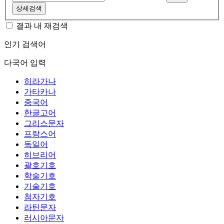
상세검색
결과 내 재검색
인기 검색어
다국어 입력
히라가나
가타카나
중국어
한글고어
그리스문자
프랑스어
독일어
히브리어
괄호기호
학술기호
기술기호
첨자기호
라틴문자
러시아문자