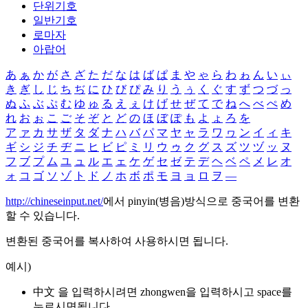
단위기호
일반기호
로마자
아랍어
あ
ぁ
か
が
さ
ざ
た
だ
な
は
ば
ぱ
ま
や
ゃ
ら
わ
ゎ
ん
い
ぃ
き
ぎ
し
じ
ち
ぢ
に
ひ
び
ぴ
み
り
う
ぅ
く
ぐ
す
ず
つ
づ
っ
ぬ
ふ
ぶ
ぷ
む
ゆ
ゅ
る
え
ぇ
け
げ
せ
ぜ
て
で
ね
へ
べ
ぺ
め
れ
お
ぉ
こ
ご
そ
ぞ
と
ど
の
ほ
ぼ
ぽ
も
よ
ょ
ろ
を
ア
ァ
カ
サ
ザ
タ
ダ
ナ
ハ
バ
パ
マ
ヤ
ャ
ラ
ワ
ヮ
ン
イ
ィ
キ
ギ
シ
ジ
チ
ヂ
ニ
ヒ
ビ
ピ
ミ
リ
ウ
ゥ
ク
グ
ス
ズ
ツ
ヅ
ッ
ヌ
フ
ブ
プ
ム
ユ
ュ
ル
エ
ェ
ケ
ゲ
セ
ゼ
テ
デ
ヘ
ベ
ペ
メ
レ
オ
ォ
コ
ゴ
ソ
ゾ
ト
ド
ノ
ホ
ボ
ポ
モ
ヨ
ョ
ロ
ヲ
―
http://chineseinput.net/
에서 pinyin(병음)방식으로 중국어를 변환
할 수 있습니다.
변환된 중국어를 복사하여 사용하시면 됩니다.
예시)
中文 을 입력하시려면
zhongwen
을 입력하시고 space를
누르시면됩니다.