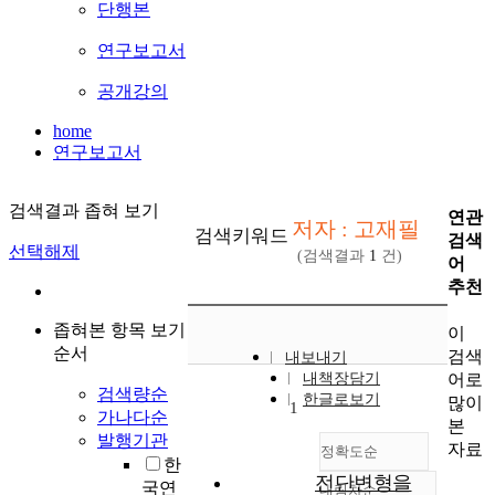
단행본
연구보고서
공개강의
home
연구보고서
검색결과 좁혀 보기
연관
저자 : 고재필
검색키워드
검색
선택해제
(검색결과
1
건)
어
추천
좁혀본 항목 보기
이
순서
검색
내보내기
어로
내책장담기
검색량순
한글로보기
많이
1
가나다순
본
발행기관
자료
정확도순
한
전단변형을
국연
내림차순