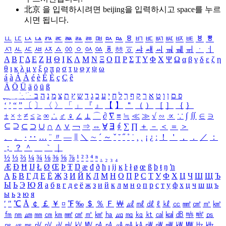
北京 을 입력하시려면
beijing
을 입력하시고 space를 누르
시면 됩니다.
ㅥ
ㅦ
ㅧ
ㅨ
ㅩ
ㅪ
ㅫ
ㅬ
ㅭ
ㅮ
ㅯ
ㅰ
ㅱ
ㅲ
ㅳ
ㅴ
ㅵ
ㅶ
ㅷ
ㅸ
ㅹ
ㅺ
ㅻ
ㅼ
ㅽ
ㅾ
ㅿ
ㆀ
ㆁ
ㆂ
ㆃ
ㆄ
ㆅ
ㆆ
ㆇ
ㆈ
ㆉ
ㆊ
ㆋ
ㆌ
ㆍ
ㆎ
Α
Β
Γ
Δ
Ε
Ζ
Η
Θ
Ι
Κ
Λ
Μ
Ν
Ξ
Ο
Π
Ρ
Σ
Τ
Υ
Φ
Χ
Ψ
Ω
α
β
γ
δ
ε
ζ
η
θ
ι
κ
λ
μ
ν
ξ
ο
π
ρ
σ
τ
υ
φ
χ
ψ
ω
á
à
Á
À
é
è
É
È
ç
Ç
ê
Ä
Ö
Ü
ä
ö
ü
ß
ְ
ֳ
ֲ
ֱ
ָ
ַ
ֵ
ֶ
ִ
ֹ
ּ
ֻ
ׂ
ׁ
ּ
ב
ה
נ
מ
צ
ת
ץ
ש
ד
ג
כ
ע
י
ח
ל
ך
ף
ק
ר
א
ט
ו
ן
ם
פ
‘
’
“
”
〔
〕
〈
〉
「
」
『
』
【
】
＂
（
）
［
］
｛
｝
±
×
÷
≠
≤
≥
∞
∴
♂
♀
∠
⊥
⌒
∂
∇
≡
≒
≪
≫
√
∽
∝
∵
∫
∬
∈
∋
⊆
⊇
⊂
⊃
∪
∩
∧
∨
￢
⇒
⇔
∀
∃
∮
∑
∏
＋
－
＜
＝
＞
、
。
·
‥
…
¨
〃
―
∥
＼
∼
´
～
ˇ
˘
˝
˚
˙
¸
˛
¡
¿
ː
！
＇
，
．
／
：
；
？
＾
＿
｀
｜
½
⅓
⅔
¼
¾
⅛
⅜
⅝
⅞
¹
²
³
⁴
ⁿ
₁
₂
₃
₄
Æ
Ð
Ħ
Ĳ
Ł
Ø
Œ
Þ
Ŧ
Ŋ
æ
đ
ð
ħ
ı
ĳ
ĸ
ŀ
ł
ø
œ
ß
þ
ŧ
ŋ
ŉ
А
Б
В
Г
Д
Е
Ё
Ж
З
И
Й
К
Л
М
Н
О
П
Р
С
Т
У
Ф
Х
Ц
Ч
Ш
Щ
Ъ
Ы
Ь
Э
Ю
Я
а
б
в
г
д
е
ё
ж
з
и
й
к
л
м
н
о
п
р
с
т
у
ф
х
ц
ч
ш
щ
ъ
ы
ь
э
ю
я
′
″
℃
Å
￠
￡
￥
¤
℉
‰
＄
％
Ｆ
￦
㎕
㎖
㎗
ℓ
㎘
㏄
㎣
㎤
㎥
㎦
㎙
㎚
㎛
㎜
㎝
㎞
㎟
㎠
㎡
㎢
㏊
㎍
㎎
㎏
㏏
㎈
㎉
㏈
㎧
㎨
㎰
㎱
㎲
㎳
㎴
㎵
㎶
㎷
㎸
㎹
㎀
㎁
㎂
㎃
㎄
㎺
㎻
㎽
㎾
㎿
㎐
㎑