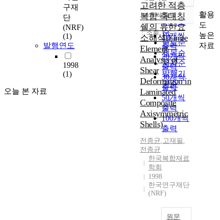
정확도
고려한 적층
구재
순
활용
복합 축대칭
10개씩 출력
단
내림차순
인기도
도
쉘의 유한요
(NRF)
순
조회
높은
10개씩
(1)
소해석(Finite
연도순
자료
발행연도
출력
Element
제목순
20개씩
Analysis of
저자순
1998
출력
Shear
발행기
(1)
30개씩
Deformation in
관순
출력
오늘 본 자료
Laminated
50개씩
Composite
출력
Axisymmetric
100개씩
Shells)
출력
전종균
,
고재필
,
전종균
한국복합재료
학회
1998
한국연구재단
(NRF)
원문