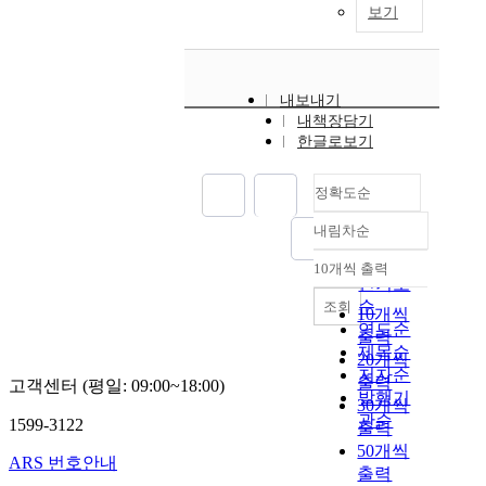
보기
내보내기
내책장담기
한글로보기
정확도순
내림차순
정확도
순
10개씩 출력
내림차순
인기도
순
조회
10개씩
연도순
출력
제목순
20개씩
저자순
출력
고객센터 (평일: 09:00~18:00)
발행기
30개씩
관순
1599-3122
출력
50개씩
ARS 번호안내
출력