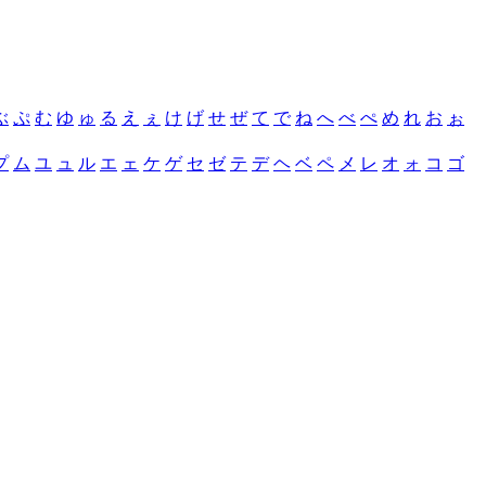
ぶ
ぷ
む
ゆ
ゅ
る
え
ぇ
け
げ
せ
ぜ
て
で
ね
へ
べ
ぺ
め
れ
お
ぉ
プ
ム
ユ
ュ
ル
エ
ェ
ケ
ゲ
セ
ゼ
テ
デ
ヘ
ベ
ペ
メ
レ
オ
ォ
コ
ゴ