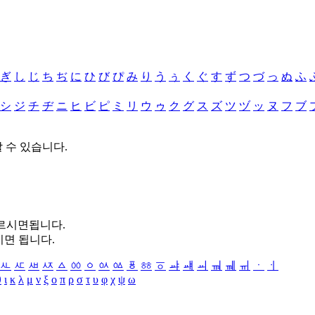
ぎ
し
じ
ち
ぢ
に
ひ
び
ぴ
み
り
う
ぅ
く
ぐ
す
ず
つ
づ
っ
ぬ
ふ
シ
ジ
チ
ヂ
ニ
ヒ
ビ
ピ
ミ
リ
ウ
ゥ
ク
グ
ス
ズ
ツ
ヅ
ッ
ヌ
フ
ブ
할 수 있습니다.
누르시면됩니다.
시면 됩니다.
ㅻ
ㅼ
ㅽ
ㅾ
ㅿ
ㆀ
ㆁ
ㆂ
ㆃ
ㆄ
ㆅ
ㆆ
ㆇ
ㆈ
ㆉ
ㆊ
ㆋ
ㆌ
ㆍ
ㆎ
θ
ι
κ
λ
μ
ν
ξ
ο
π
ρ
σ
τ
υ
φ
χ
ψ
ω