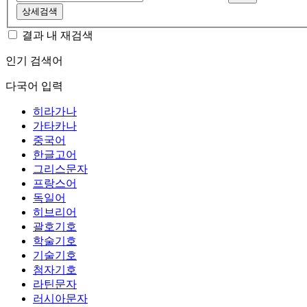
상세검색
결과 내 재검색
인기 검색어
다국어 입력
히라가나
가타카나
중국어
한글고어
그리스문자
프랑스어
독일어
히브리어
괄호기호
학술기호
기술기호
첨자기호
라틴문자
러시아문자