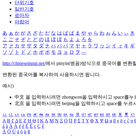
단위기호
일반기호
로마자
아랍어
あ
ぁ
か
が
さ
ざ
た
だ
な
は
ば
ぱ
ま
や
ゃ
ら
わ
ゎ
ん
い
ぃ
き
こ
ご
そ
ぞ
と
ど
の
ほ
ぼ
ぽ
も
よ
ょ
ろ
を
ア
ァ
カ
サ
ザ
タ
ダ
ナ
ハ
バ
パ
マ
ヤ
ャ
ラ
ワ
ヮ
ン
イ
ィ
キ
ギ
ソ
ゾ
ト
ド
ノ
ホ
ボ
ポ
モ
ヨ
ョ
ロ
ヲ
―
http://chineseinput.net/
에서 pinyin(병음)방식으로 중국어를 변환
변환된 중국어를 복사하여 사용하시면 됩니다.
예시)
中文 을 입력하시려면
zhongwen
을 입력하시고 space를
北京 을 입력하시려면
beijing
을 입력하시고 space를 누르
ㅥ
ㅦ
ㅧ
ㅨ
ㅩ
ㅪ
ㅫ
ㅬ
ㅭ
ㅮ
ㅯ
ㅰ
ㅱ
ㅲ
ㅳ
ㅴ
ㅵ
ㅶ
ㅷ
ㅸ
ㅹ
ㅺ
Α
Β
Γ
Δ
Ε
Ζ
Η
Θ
Ι
Κ
Λ
Μ
Ν
Ξ
Ο
Π
Ρ
Σ
Τ
Υ
Φ
Χ
Ψ
Ω
α
β
γ
δ
ε
ζ
η
á
à
Á
À
é
è
É
È
ç
Ç
ê
Ä
Ö
Ü
ä
ö
ü
ß