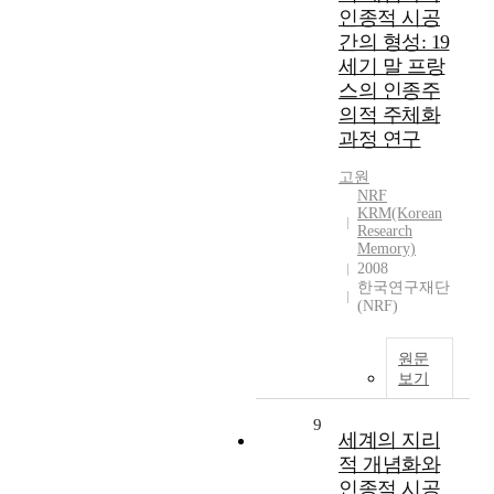
인종적 시공
간의 형성: 19
세기 말 프랑
스의 인종주
의적 주체화
과정 연구
고원
NRF
KRM(Korean
Research
Memory)
2008
한국연구재단
(NRF)
원문
보기
9
세계의 지리
적 개념화와
인종적 시공