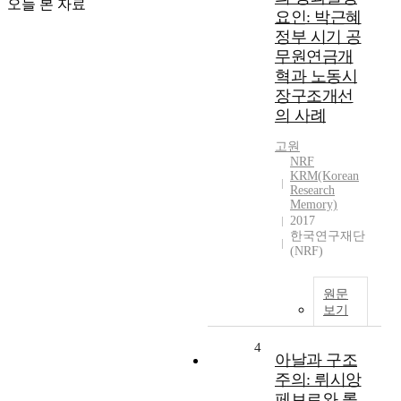
오늘 본 자료
요인: 박근혜
정부 시기 공
무원연금개
혁과 노동시
장구조개선
의 사례
고원
NRF
KRM(Korean
Research
Memory)
2017
한국연구재단
(NRF)
원문
보기
4
아날과 구조
주의: 뤼시앙
페브르와 롤