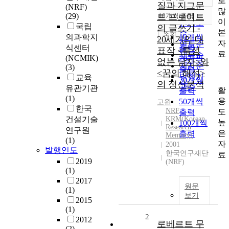
로
정확도
질과 지그문
(NRF)
많
순
(29)
트 프로이트
10개씩 출력
내림차순
이
인기도
국립
의 글쓰기 -
본
순
조회
의과학지
10개씩
20세기의 대
자
연도순
식센터
출력
표작 <특성
료
제목순
(NCMIK)
20개씩
없는 남자>와
저자순
(3)
출력
<꿈의 해석>
발행기
교육
30개씩
의 정신분석
관순
유관기관
활
출력
(1)
용
50개씩
고원
한국
NRF
도
출력
건설기술
KRM(Korean
높
100개씩
Research
연구원
은
출력
Memory)
(1)
자
2001
발행연도
한국연구재단
료
2019
(NRF)
(1)
2017
원문
(1)
보기
2015
(1)
2
2012
로베르트 무
(2)