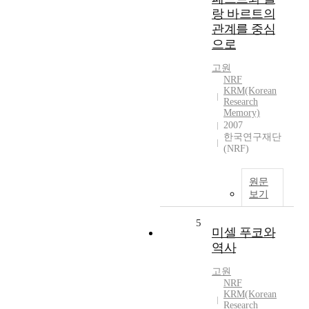
랑 바르트의
관계를 중심
으로
고원
NRF
KRM(Korean
Research
Memory)
2007
한국연구재단
(NRF)
원문
보기
5
미셀 푸코와
역사
고원
NRF
KRM(Korean
Research