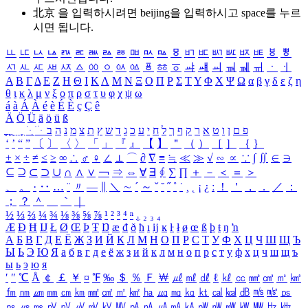
北京 을 입력하시려면
beijing
을 입력하시고 space를 누르
시면 됩니다.
ㅥ
ㅦ
ㅧ
ㅨ
ㅩ
ㅪ
ㅫ
ㅬ
ㅭ
ㅮ
ㅯ
ㅰ
ㅱ
ㅲ
ㅳ
ㅴ
ㅵ
ㅶ
ㅷ
ㅸ
ㅹ
ㅺ
ㅻ
ㅼ
ㅽ
ㅾ
ㅿ
ㆀ
ㆁ
ㆂ
ㆃ
ㆄ
ㆅ
ㆆ
ㆇ
ㆈ
ㆉ
ㆊ
ㆋ
ㆌ
ㆍ
ㆎ
Α
Β
Γ
Δ
Ε
Ζ
Η
Θ
Ι
Κ
Λ
Μ
Ν
Ξ
Ο
Π
Ρ
Σ
Τ
Υ
Φ
Χ
Ψ
Ω
α
β
γ
δ
ε
ζ
η
θ
ι
κ
λ
μ
ν
ξ
ο
π
ρ
σ
τ
υ
φ
χ
ψ
ω
á
à
Á
À
é
è
É
È
ç
Ç
ê
Ä
Ö
Ü
ä
ö
ü
ß
ְ
ֳ
ֲ
ֱ
ָ
ַ
ֵ
ֶ
ִ
ֹ
ּ
ֻ
ׂ
ׁ
ּ
ב
ה
נ
מ
צ
ת
ץ
ש
ד
ג
כ
ע
י
ח
ל
ך
ף
ק
ר
א
ט
ו
ן
ם
פ
‘
’
“
”
〔
〕
〈
〉
「
」
『
』
【
】
＂
（
）
［
］
｛
｝
±
×
÷
≠
≤
≥
∞
∴
♂
♀
∠
⊥
⌒
∂
∇
≡
≒
≪
≫
√
∽
∝
∵
∫
∬
∈
∋
⊆
⊇
⊂
⊃
∪
∩
∧
∨
￢
⇒
⇔
∀
∃
∮
∑
∏
＋
－
＜
＝
＞
、
。
·
‥
…
¨
〃
―
∥
＼
∼
´
～
ˇ
˘
˝
˚
˙
¸
˛
¡
¿
ː
！
＇
，
．
／
：
；
？
＾
＿
｀
｜
½
⅓
⅔
¼
¾
⅛
⅜
⅝
⅞
¹
²
³
⁴
ⁿ
₁
₂
₃
₄
Æ
Ð
Ħ
Ĳ
Ł
Ø
Œ
Þ
Ŧ
Ŋ
æ
đ
ð
ħ
ı
ĳ
ĸ
ŀ
ł
ø
œ
ß
þ
ŧ
ŋ
ŉ
А
Б
В
Г
Д
Е
Ё
Ж
З
И
Й
К
Л
М
Н
О
П
Р
С
Т
У
Ф
Х
Ц
Ч
Ш
Щ
Ъ
Ы
Ь
Э
Ю
Я
а
б
в
г
д
е
ё
ж
з
и
й
к
л
м
н
о
п
р
с
т
у
ф
х
ц
ч
ш
щ
ъ
ы
ь
э
ю
я
′
″
℃
Å
￠
￡
￥
¤
℉
‰
＄
％
Ｆ
￦
㎕
㎖
㎗
ℓ
㎘
㏄
㎣
㎤
㎥
㎦
㎙
㎚
㎛
㎜
㎝
㎞
㎟
㎠
㎡
㎢
㏊
㎍
㎎
㎏
㏏
㎈
㎉
㏈
㎧
㎨
㎰
㎱
㎲
㎳
㎴
㎵
㎶
㎷
㎸
㎹
㎀
㎁
㎂
㎃
㎄
㎺
㎻
㎽
㎾
㎿
㎐
㎑