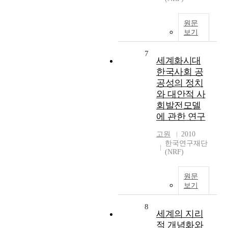
원문
보기
7
세계화시대
한국사회 공
공성의 정치
와 대안적 사
회발전모델
에 관한 연구
고원
2010
한국연구재단
(NRF)
원문
보기
8
세계의 지리
적 개념화와