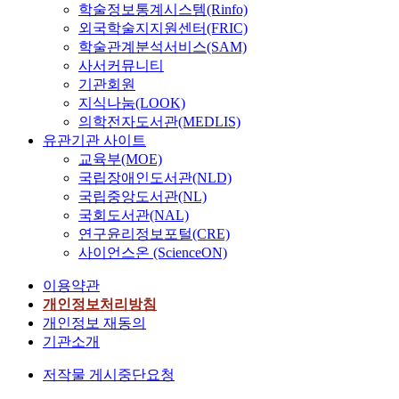
학술정보통계시스템(Rinfo)
외국학술지지원센터(FRIC)
학술관계분석서비스(SAM)
사서커뮤니티
기관회원
지식나눔(LOOK)
의학전자도서관(MEDLIS)
유관기관 사이트
교육부(MOE)
국립장애인도서관(NLD)
국립중앙도서관(NL)
국회도서관(NAL)
연구윤리정보포털(CRE)
사이언스온 (ScienceON)
이용약관
개인정보처리방침
개인정보 재동의
기관소개
저작물 게시중단요청