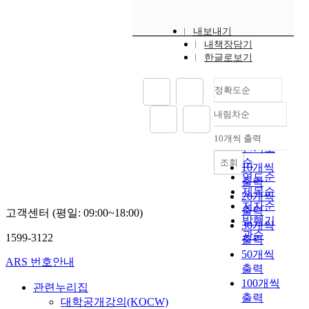
내보내기
내책장담기
한글로보기
정확도순
내림차순
정확도
순
10개씩 출력
내림차순
인기도
순
조회
10개씩
연도순
출력
제목순
20개씩
저자순
출력
고객센터 (평일: 09:00~18:00)
발행기
30개씩
관순
1599-3122
출력
50개씩
ARS 번호안내
출력
100개씩
관련누리집
출력
대학공개강의(KOCW)