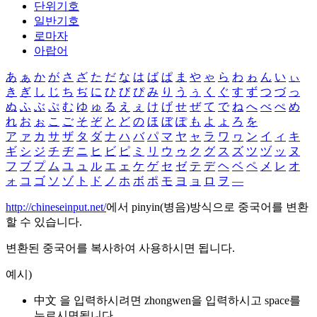
단위기호
일반기호
로마자
아랍어
あ
ぁ
か
が
さ
ざ
た
だ
な
は
ば
ぱ
ま
や
ゃ
ら
わ
ゎ
ん
い
ぃ
き
ぎ
し
じ
ち
ぢ
に
ひ
び
ぴ
み
り
う
ぅ
く
ぐ
す
ず
つ
づ
っ
ぬ
ふ
ぶ
ぷ
む
ゆ
ゅ
る
え
ぇ
け
げ
せ
ぜ
て
で
ね
へ
べ
ぺ
め
れ
お
ぉ
こ
ご
そ
ぞ
と
ど
の
ほ
ぼ
ぽ
も
よ
ょ
ろ
を
ア
ァ
カ
サ
ザ
タ
ダ
ナ
ハ
バ
パ
マ
ヤ
ャ
ラ
ワ
ヮ
ン
イ
ィ
キ
ギ
シ
ジ
チ
ヂ
ニ
ヒ
ビ
ピ
ミ
リ
ウ
ゥ
ク
グ
ス
ズ
ツ
ヅ
ッ
ヌ
フ
ブ
プ
ム
ユ
ュ
ル
エ
ェ
ケ
ゲ
セ
ゼ
テ
デ
ヘ
ベ
ペ
メ
レ
オ
ォ
コ
ゴ
ソ
ゾ
ト
ド
ノ
ホ
ボ
ポ
モ
ヨ
ョ
ロ
ヲ
―
http://chineseinput.net/
에서 pinyin(병음)방식으로 중국어를 변환
할 수 있습니다.
변환된 중국어를 복사하여 사용하시면 됩니다.
예시)
中文 을 입력하시려면
zhongwen
을 입력하시고 space를
누르시면됩니다.