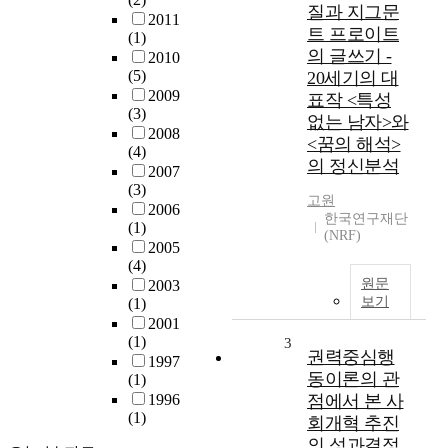
질과 지그문
2011
트 프로이트
(1)
의 글쓰기 -
2010
(5)
20세기의 대
2009
표작 <특성
(3)
없는 남자>와
2008
<꿈의 해석>
(4)
의 정신분석
2007
(3)
고원
2006
한국연구재단
(1)
(NRF)
2005
(4)
원문
2003
보기
(1)
2001
(1)
3
권력중심행
1997
동이론의 관
(1)
1996
점에서 본 사
(1)
회개혁 추진
의 성과결정