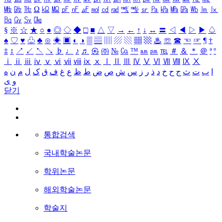
㎒
㎓
㎔
Ω
㏀
㏁
㎊
㎋
㎌
㏖
㏅
㎭
㎮
㎯
㏛
㎩
㎪
㎫
㎬
㏝
㏐
㏓
㏃
㏉
㏜
㏆
§
※
☆
★
○
●
◎
◇
◆
□
■
△
▽
→
←
↑
↓
↔
〓
◁
◀
▷
▶
♤
♠
♡
♥
♧
♣
⊙
◈
▣
◐
◑
▒
▤
▥
▨
▧
▦
▩
♨
☏
☎
☜
☞
¶
†
‡
↕
↗
↙
↖
↘
♭
♩
♪
♬
㉿
㈜
№
㏇
™
㏂
㏘
℡
＃
＆
＊
＠
ª
º
ⅰ
ⅱ
ⅲ
ⅳ
ⅴ
ⅵ
ⅶ
ⅷ
ⅸ
ⅹ
Ⅰ
Ⅱ
Ⅲ
Ⅳ
Ⅴ
Ⅵ
Ⅶ
Ⅷ
Ⅸ
Ⅹ
ا
ب
ت
ث
ج
ح
خ
د
ذ
ر
ز
س
ش
ص
ض
ط
ظ
ع
غ
ف
ق
ک
ل
م
ن
ه
و
ی
닫기
통합검색
국내학술논문
학위논문
해외학술논문
학술지