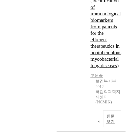
(Identification
of
immunological
biomarkers
from patients
for the
efficient
therapeutics in
nontuberculous
mycobacterial
lung diseases)
고원중
보건복지부
2012
국립의과학지
식센터
(NCMIK)
원문
보기