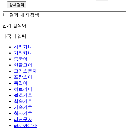
상세검색
결과 내 재검색
인기 검색어
다국어 입력
히라가나
가타카나
중국어
한글고어
그리스문자
프랑스어
독일어
히브리어
괄호기호
학술기호
기술기호
첨자기호
라틴문자
러시아문자