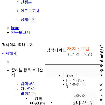
단행본
연구보고서
공개강의
home
연구보고서
검색결과 좁혀 보기
연
저자 : 고원
검색키워드
관
선택해제
(검색결과
34
건)
검
색
어
좁혀본 항목 보기순
추
서
천
내보내기
내책장담기
검색량순
한글로보기
이
1
가나다순
검
발행기관
색
정확도순
한국
어
로베르트 무
연구재단
내림차순