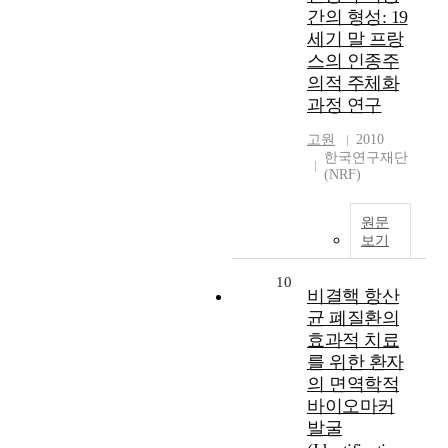
간의 형성: 19
세기 말 프랑
스의 인종주
의적 주체화
과정 연구
고원
2010
한국연구재단
(NRF)
원문
보기
10
비결핵 항산
균 폐질환의
효과적 치료
를 위한 환자
의 면역학적
바이오마커
발굴