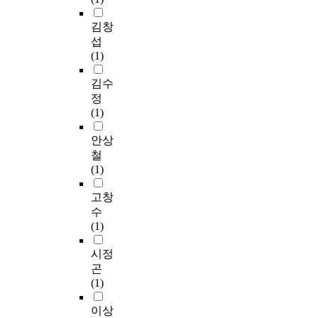
김창
섭
(1)
김수
정
(1)
안상
철
(1)
고창
수
(1)
시정
곤
(1)
이상