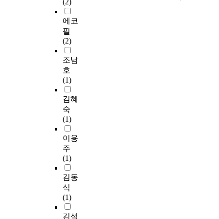
(2)
에코
필
(2)
조남
호
(1)
김혜
숙
(1)
이용
주
(1)
김동
식
(1)
김석