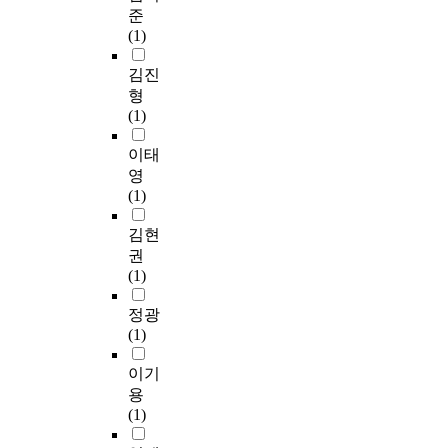
준
(1)
김진
형
(1)
이태
영
(1)
김현
권
(1)
정광
(1)
이기
용
(1)