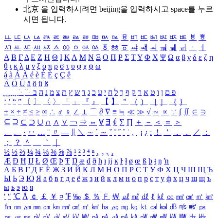
北京 을 입력하시려면
beijing
을 입력하시고 space를 누르
시면 됩니다.
ㅥ
ㅦ
ㅧ
ㅨ
ㅩ
ㅪ
ㅫ
ㅬ
ㅭ
ㅮ
ㅯ
ㅰ
ㅱ
ㅲ
ㅳ
ㅴ
ㅵ
ㅶ
ㅷ
ㅸ
ㅹ
ㅺ
ㅻ
ㅼ
ㅽ
ㅾ
ㅿ
ㆀ
ㆁ
ㆂ
ㆃ
ㆄ
ㆅ
ㆆ
ㆇ
ㆈ
ㆉ
ㆊ
ㆋ
ㆌ
ㆍ
ㆎ
Α
Β
Γ
Δ
Ε
Ζ
Η
Θ
Ι
Κ
Λ
Μ
Ν
Ξ
Ο
Π
Ρ
Σ
Τ
Υ
Φ
Χ
Ψ
Ω
α
β
γ
δ
ε
ζ
η
θ
ι
κ
λ
μ
ν
ξ
ο
π
ρ
σ
τ
υ
φ
χ
ψ
ω
á
à
Á
À
é
è
É
È
ç
Ç
ê
Ä
Ö
Ü
ä
ö
ü
ß
ְ
ֳ
ֲ
ֱ
ָ
ַ
ֵ
ֶ
ִ
ֹ
ּ
ֻ
ׂ
ׁ
ּ
ב
ה
נ
מ
צ
ת
ץ
ש
ד
ג
כ
ע
י
ח
ל
ך
ף
ק
ר
א
ט
ו
ן
ם
פ
‘
’
“
”
〔
〕
〈
〉
「
」
『
』
【
】
＂
（
）
［
］
｛
｝
±
×
÷
≠
≤
≥
∞
∴
♂
♀
∠
⊥
⌒
∂
∇
≡
≒
≪
≫
√
∽
∝
∵
∫
∬
∈
∋
⊆
⊇
⊂
⊃
∪
∩
∧
∨
￢
⇒
⇔
∀
∃
∮
∑
∏
＋
－
＜
＝
＞
、
。
·
‥
…
¨
〃
―
∥
＼
∼
´
～
ˇ
˘
˝
˚
˙
¸
˛
¡
¿
ː
！
＇
，
．
／
：
；
？
＾
＿
｀
｜
½
⅓
⅔
¼
¾
⅛
⅜
⅝
⅞
¹
²
³
⁴
ⁿ
₁
₂
₃
₄
Æ
Ð
Ħ
Ĳ
Ł
Ø
Œ
Þ
Ŧ
Ŋ
æ
đ
ð
ħ
ı
ĳ
ĸ
ŀ
ł
ø
œ
ß
þ
ŧ
ŋ
ŉ
А
Б
В
Г
Д
Е
Ё
Ж
З
И
Й
К
Л
М
Н
О
П
Р
С
Т
У
Ф
Х
Ц
Ч
Ш
Щ
Ъ
Ы
Ь
Э
Ю
Я
а
б
в
г
д
е
ё
ж
з
и
й
к
л
м
н
о
п
р
с
т
у
ф
х
ц
ч
ш
щ
ъ
ы
ь
э
ю
я
′
″
℃
Å
￠
￡
￥
¤
℉
‰
＄
％
Ｆ
￦
㎕
㎖
㎗
ℓ
㎘
㏄
㎣
㎤
㎥
㎦
㎙
㎚
㎛
㎜
㎝
㎞
㎟
㎠
㎡
㎢
㏊
㎍
㎎
㎏
㏏
㎈
㎉
㏈
㎧
㎨
㎰
㎱
㎲
㎳
㎴
㎵
㎶
㎷
㎸
㎹
㎀
㎁
㎂
㎃
㎄
㎺
㎻
㎽
㎾
㎿
㎐
㎑