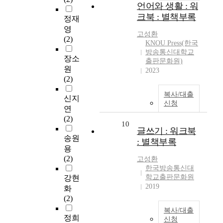
언어와 생활 : 워
크북 : 별책부록
정재
영
고성환
(2)
KNOU Press(한국
방송통신대학교
장소
출판문화원)
원
2023
(2)
복사/대출
신지
신청
연
(2)
10
글쓰기 : 워크북
송원
: 별책부록
용
(2)
고성환
한국방송통신대
학교출판문화원
강현
2019
화
(2)
복사/대출
정희
신청