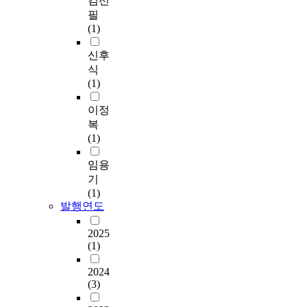
김선
필
(1)
신후
식
(1)
이정
복
(1)
임용
기
(1)
발행연도
2025
(1)
2024
(3)