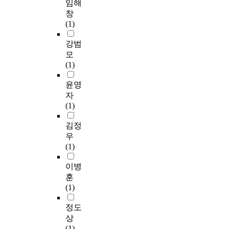
임해
창
(1)
강범
모
(1)
윤영
자
(1)
김정
우
(1)
이병
훈
(1)
정도
상
(1)