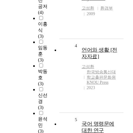
진
공저
고성환
환경부
(4)
2009
이홍
식
(3)
4
임동
언어와 생활 [전
훈
자자료]
(3)
고성환
박동
한국방송통신대
호
학교출판문화원
KNOU Press
(3)
2023
신선
경
(3)
윤석
5
국어 명령문에
민
대한 연구
(3)