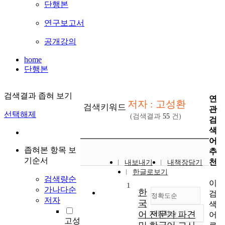
단행본
연구보고서
공개강의
home
단행본
검색결과 좁혀 보기
연
저자 : 고성환
검색키워드
관
선택해제
(검색결과
55
건)
검
색
어
좁혀본 항목 보
추
기순서
천
내보내기
내책장담기
한글로보기
검색량순
이
1
가나다순
한
검
정확도순
저자
국
색
어 전문가 파견
내림차순
어
정확도
고성