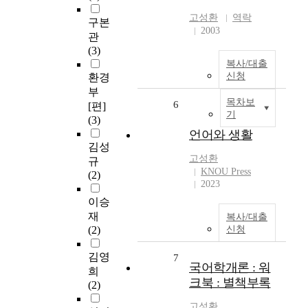
고성환
역락
구본
2003
관
(3)
복사/대출
신청
환경
부
목차보
6
[편]
기
(3)
언어와 생활
김성
고성환
규
KNOU Press
(2)
2023
이승
재
복사/대출
(2)
신청
김영
7
국어학개론 : 워
희
크북 : 별책부록
(2)
고성환