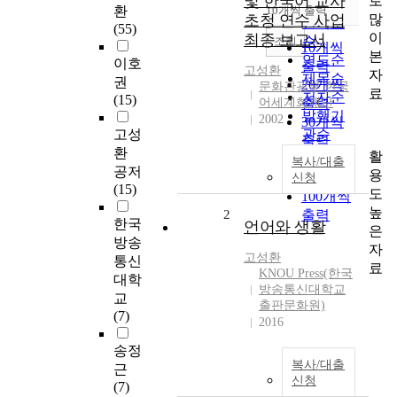
및 한국어 교사
로
순
환
10개씩 출력
내림차순
많
초청 연수 사업
인기도
(55)
이
최종 보고서
순
조회
10개씩
본
연도순
이호
출력
고성환
자
제목순
권
20개씩
문화관광부 한국
료
저자순
(15)
어세계화재단
출력
발행기
2002
30개씩
고성
관순
출력
환
활
50개씩
복사/대출
공저
용
출력
신청
(15)
도
100개씩
높
2
출력
한국
언어와 생활
은
방송
자
고성환
통신
료
KNOU Press(한국
대학
방송통신대학교
교
출판문화원)
(7)
2016
송정
복사/대출
근
신청
(7)