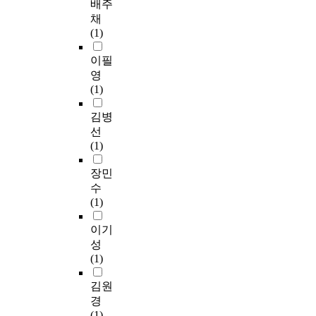
배주
채
(1)
이필
영
(1)
김병
선
(1)
장민
수
(1)
이기
성
(1)
김원
경
(1)