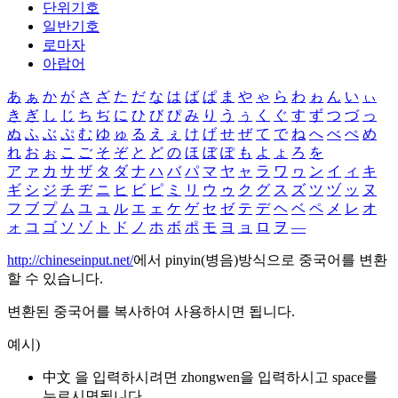
단위기호
일반기호
로마자
아랍어
あ
ぁ
か
が
さ
ざ
た
だ
な
は
ば
ぱ
ま
や
ゃ
ら
わ
ゎ
ん
い
ぃ
き
ぎ
し
じ
ち
ぢ
に
ひ
び
ぴ
み
り
う
ぅ
く
ぐ
す
ず
つ
づ
っ
ぬ
ふ
ぶ
ぷ
む
ゆ
ゅ
る
え
ぇ
け
げ
せ
ぜ
て
で
ね
へ
べ
ぺ
め
れ
お
ぉ
こ
ご
そ
ぞ
と
ど
の
ほ
ぼ
ぽ
も
よ
ょ
ろ
を
ア
ァ
カ
サ
ザ
タ
ダ
ナ
ハ
バ
パ
マ
ヤ
ャ
ラ
ワ
ヮ
ン
イ
ィ
キ
ギ
シ
ジ
チ
ヂ
ニ
ヒ
ビ
ピ
ミ
リ
ウ
ゥ
ク
グ
ス
ズ
ツ
ヅ
ッ
ヌ
フ
ブ
プ
ム
ユ
ュ
ル
エ
ェ
ケ
ゲ
セ
ゼ
テ
デ
ヘ
ベ
ペ
メ
レ
オ
ォ
コ
ゴ
ソ
ゾ
ト
ド
ノ
ホ
ボ
ポ
モ
ヨ
ョ
ロ
ヲ
―
http://chineseinput.net/
에서 pinyin(병음)방식으로 중국어를 변환
할 수 있습니다.
변환된 중국어를 복사하여 사용하시면 됩니다.
예시)
中文 을 입력하시려면
zhongwen
을 입력하시고 space를
누르시면됩니다.