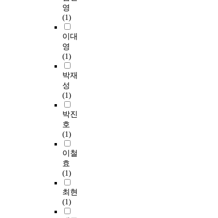
영
(1)
이대
영
(1)
박재
성
(1)
박진
호
(1)
이철
효
(1)
최현
(1)