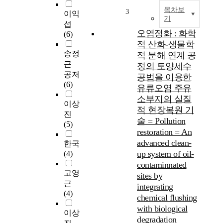
목차보
3
이익
기
섭
오염정화 : 화학
(6)
적 산화-생물학
송정
적 분해 연계 공
근
정의 토양세수
공저
공법을 이용한
(6)
유류오염 주유
소부지의 실질
이상
적 현장복원 기
진
술 = Pollution
(5)
restoration = An
advanced clean-
한국
up system of oil-
(4)
contaminnated
고영
sites by
근
integrating
(4)
chemical flushing
with biological
이상
degradation