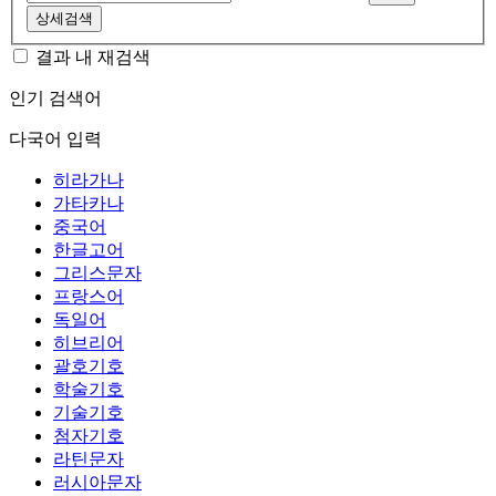
상세검색
결과 내 재검색
인기 검색어
다국어 입력
히라가나
가타카나
중국어
한글고어
그리스문자
프랑스어
독일어
히브리어
괄호기호
학술기호
기술기호
첨자기호
라틴문자
러시아문자