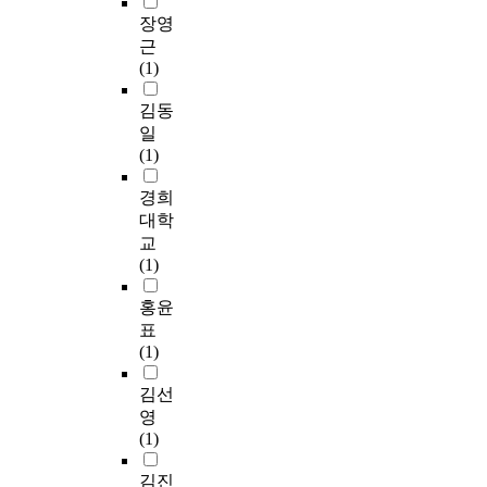
장영
근
(1)
김동
일
(1)
경희
대학
교
(1)
홍윤
표
(1)
김선
영
(1)
김진