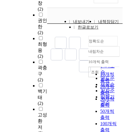
창
(2)
권인
내보내기
내책장담기
한
한글로보기
(2)
정확도순
최형
용
내림차순
정확도
(2)
순
10개씩 출력
내림차순
인기도
곽충
순
조회
구
10개씩
연도순
(2)
출력
제목순
20개씩
저자순
백기
출력
발행기
태
30개씩
관순
(2)
출력
50개씩
고성
출력
환
100개씩
저
출력