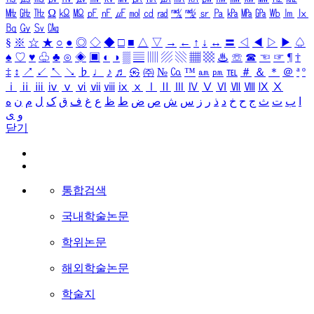
㎒
㎓
㎔
Ω
㏀
㏁
㎊
㎋
㎌
㏖
㏅
㎭
㎮
㎯
㏛
㎩
㎪
㎫
㎬
㏝
㏐
㏓
㏃
㏉
㏜
㏆
§
※
☆
★
○
●
◎
◇
◆
□
■
△
▽
→
←
↑
↓
↔
〓
◁
◀
▷
▶
♤
♠
♡
♥
♧
♣
⊙
◈
▣
◐
◑
▒
▤
▥
▨
▧
▦
▩
♨
☏
☎
☜
☞
¶
†
‡
↕
↗
↙
↖
↘
♭
♩
♪
♬
㉿
㈜
№
㏇
™
㏂
㏘
℡
＃
＆
＊
＠
ª
º
ⅰ
ⅱ
ⅲ
ⅳ
ⅴ
ⅵ
ⅶ
ⅷ
ⅸ
ⅹ
Ⅰ
Ⅱ
Ⅲ
Ⅳ
Ⅴ
Ⅵ
Ⅶ
Ⅷ
Ⅸ
Ⅹ
ا
ب
ت
ث
ج
ح
خ
د
ذ
ر
ز
س
ش
ص
ض
ط
ظ
ع
غ
ف
ق
ک
ل
م
ن
ه
و
ی
닫기
통합검색
국내학술논문
학위논문
해외학술논문
학술지