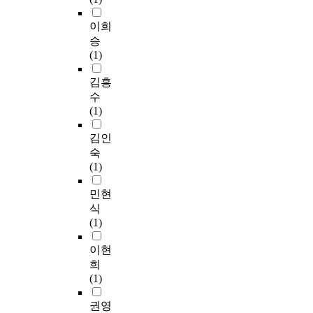
이희
승
(1)
김흥
수
(1)
김인
숙
(1)
민현
식
(1)
이현
희
(1)
권영