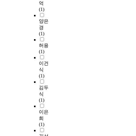
억
(1)
양은
경
(1)
허용
(1)
이건
식
(1)
김두
식
(1)
이은
희
(1)