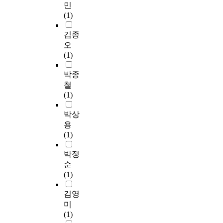
민
(1)
김종
오
(1)
박종
철
(1)
박상
용
(1)
박정
순
(1)
김영
미
(1)