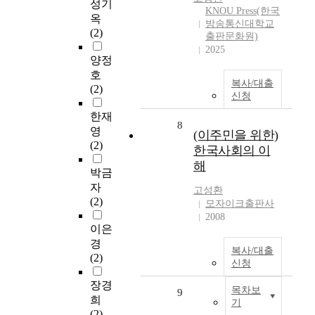
성기
KNOU Press(한국
옥
방송통신대학교
(2)
출판문화원)
2025
양정
호
복사/대출
(2)
신청
한재
8
영
(이주민을 위한)
(2)
한국사회의 이
해
박금
자
고성환
(2)
모자이크출판사
2008
이은
경
복사/대출
(2)
신청
장경
목차보
9
희
기
(2)