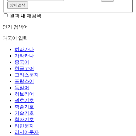
상세검색
결과 내 재검색
인기 검색어
다국어 입력
히라가나
가타카나
중국어
한글고어
그리스문자
프랑스어
독일어
히브리어
괄호기호
학술기호
기술기호
첨자기호
라틴문자
러시아문자