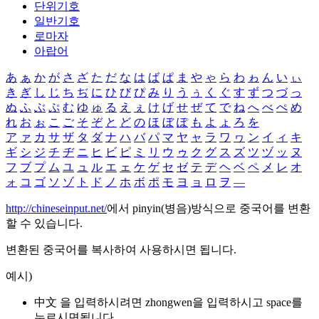
단위기호
일반기호
로마자
아랍어
あ
ぁ
か
が
さ
ざ
た
だ
な
は
ば
ぱ
ま
や
ゃ
ら
わ
ゎ
ん
い
ぃ
き
ぎ
し
じ
ち
ぢ
に
ひ
び
ぴ
み
り
う
ぅ
く
ぐ
す
ず
つ
づ
っ
ぬ
ふ
ぶ
ぷ
む
ゆ
ゅ
る
え
ぇ
け
げ
せ
ぜ
て
で
ね
へ
べ
ぺ
め
れ
お
ぉ
こ
ご
そ
ぞ
と
ど
の
ほ
ぼ
ぽ
も
よ
ょ
ろ
を
ア
ァ
カ
サ
ザ
タ
ダ
ナ
ハ
バ
パ
マ
ヤ
ャ
ラ
ワ
ヮ
ン
イ
ィ
キ
ギ
シ
ジ
チ
ヂ
ニ
ヒ
ビ
ピ
ミ
リ
ウ
ゥ
ク
グ
ス
ズ
ツ
ヅ
ッ
ヌ
フ
ブ
プ
ム
ユ
ュ
ル
エ
ェ
ケ
ゲ
セ
ゼ
テ
デ
ヘ
ベ
ペ
メ
レ
オ
ォ
コ
ゴ
ソ
ゾ
ト
ド
ノ
ホ
ボ
ポ
モ
ヨ
ョ
ロ
ヲ
―
http://chineseinput.net/
에서 pinyin(병음)방식으로 중국어를 변환
할 수 있습니다.
변환된 중국어를 복사하여 사용하시면 됩니다.
예시)
中文 을 입력하시려면
zhongwen
을 입력하시고 space를
누르시면됩니다.