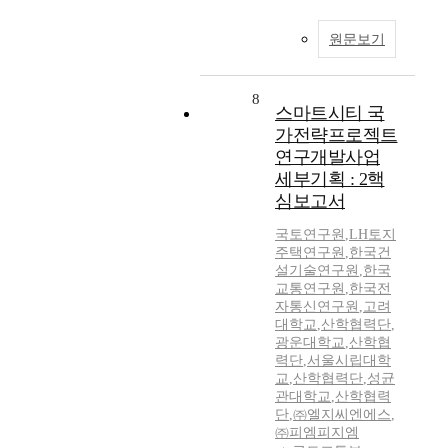
원문보기
8
스마트시티 국
가전략프로젝트
연구개발사업
세부기획 : 2핵
심보고서
국토연구원
,
LH토지
주택연구원
,
한국건
설기술연구원
,
한국
교통연구원
,
한국전
자통신연구원
,
고려
대학교
,
산학협력단
,
광운대학교
,
산학협
력단
,
서울시립대학
교
,
산학협력단
,
성균
관대학교
,
산학협력
단
,
㈜엘지씨엔에스
,
㈜피엠피지엠