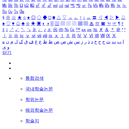
㎒
㎓
㎔
Ω
㏀
㏁
㎊
㎋
㎌
㏖
㏅
㎭
㎮
㎯
㏛
㎩
㎪
㎫
㎬
㏝
㏐
㏓
㏃
㏉
㏜
㏆
§
※
☆
★
○
●
◎
◇
◆
□
■
△
▽
→
←
↑
↓
↔
〓
◁
◀
▷
▶
♤
♠
♡
♥
♧
♣
⊙
◈
▣
◐
◑
▒
▤
▥
▨
▧
▦
▩
♨
☏
☎
☜
☞
¶
†
‡
↕
↗
↙
↖
↘
♭
♩
♪
♬
㉿
㈜
№
㏇
™
㏂
㏘
℡
＃
＆
＊
＠
ª
º
ⅰ
ⅱ
ⅲ
ⅳ
ⅴ
ⅵ
ⅶ
ⅷ
ⅸ
ⅹ
Ⅰ
Ⅱ
Ⅲ
Ⅳ
Ⅴ
Ⅵ
Ⅶ
Ⅷ
Ⅸ
Ⅹ
ا
ب
ت
ث
ج
ح
خ
د
ذ
ر
ز
س
ش
ص
ض
ط
ظ
ع
غ
ف
ق
ک
ل
م
ن
ه
و
ی
닫기
통합검색
국내학술논문
학위논문
해외학술논문
학술지