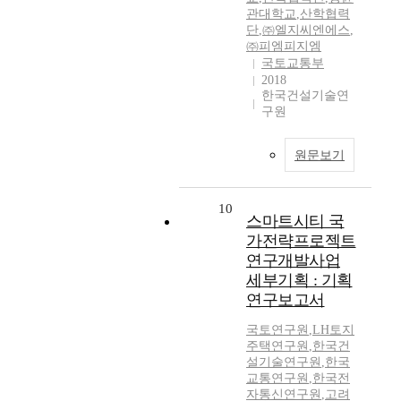
관대학교
,
산학협력
단
,
㈜엘지씨엔에스
,
㈜피엠피지엠
국토교통부
2018
한국건설기술연
구원
원문보기
10
스마트시티 국
가전략프로젝트
연구개발사업
세부기획 : 기획
연구보고서
국토연구원
,
LH토지
주택연구원
,
한국건
설기술연구원
,
한국
교통연구원
,
한국전
자통신연구원
,
고려