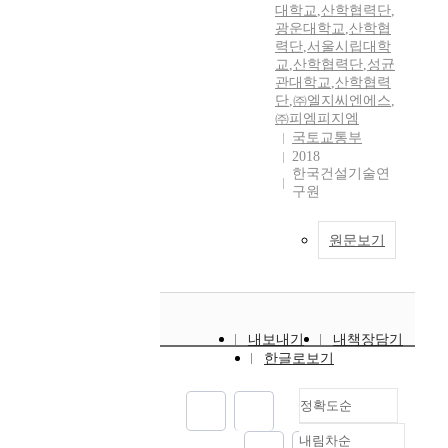
대학교
,
산학협력단
,
광운대학교
,
산학협
력단
,
서울시립대학
교
,
산학협력단
,
성균
관대학교
,
산학협력
단
,
㈜엘지씨엔에스
,
㈜피엠피지엠
국토교통부
2018
한국건설기술연
구원
원문보기
내보내기
내책장담기
한글로보기
정확도순
내림차순
정확도