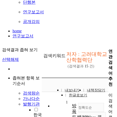
단행본
연구보고서
공개강의
home
연구보고서
검색결과 좁혀 보기
연
저자 : 고려대학교
검색키워드
관
산학협력단
선택해제
검
(검색결과
15
건)
색
어
좁혀본 항목 보
추
기순서
천
내보내기
내책장담기
검색량순
이
한글로보기
가나다순
검
1
발행기관
방
색
정확도순
폭
어
한국
내림차순