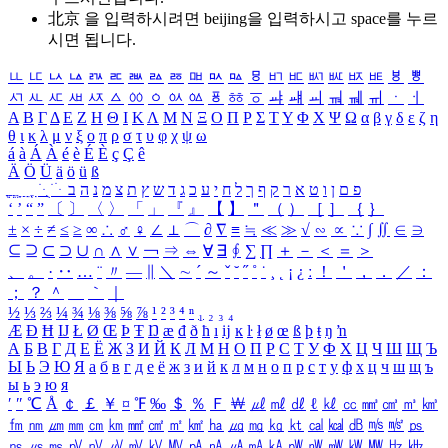
北京 을 입력하시려면
beijing
을 입력하시고 space를 누르
시면 됩니다.
ㅥ
ㅦ
ㅧ
ㅨ
ㅩ
ㅪ
ㅫ
ㅬ
ㅭ
ㅮ
ㅯ
ㅰ
ㅱ
ㅲ
ㅳ
ㅴ
ㅵ
ㅶ
ㅷ
ㅸ
ㅹ
ㅺ
ㅻ
ㅼ
ㅽ
ㅾ
ㅿ
ㆀ
ㆁ
ㆂ
ㆃ
ㆄ
ㆅ
ㆆ
ㆇ
ㆈ
ㆉ
ㆊ
ㆋ
ㆌ
ㆍ
ㆎ
Α
Β
Γ
Δ
Ε
Ζ
Η
Θ
Ι
Κ
Λ
Μ
Ν
Ξ
Ο
Π
Ρ
Σ
Τ
Υ
Φ
Χ
Ψ
Ω
α
β
γ
δ
ε
ζ
η
θ
ι
κ
λ
μ
ν
ξ
ο
π
ρ
σ
τ
υ
φ
χ
ψ
ω
á
à
Á
À
é
è
É
È
ç
Ç
ê
Ä
Ö
Ü
ä
ö
ü
ß
ְ
ֳ
ֲ
ֱ
ָ
ַ
ֵ
ֶ
ִ
ֹ
ּ
ֻ
ׂ
ׁ
ּ
ב
ה
נ
מ
צ
ת
ץ
ש
ד
ג
כ
ע
י
ח
ל
ך
ף
ק
ר
א
ט
ו
ן
ם
פ
‘
’
“
”
〔
〕
〈
〉
「
」
『
』
【
】
＂
（
）
［
］
｛
｝
±
×
÷
≠
≤
≥
∞
∴
♂
♀
∠
⊥
⌒
∂
∇
≡
≒
≪
≫
√
∽
∝
∵
∫
∬
∈
∋
⊆
⊇
⊂
⊃
∪
∩
∧
∨
￢
⇒
⇔
∀
∃
∮
∑
∏
＋
－
＜
＝
＞
、
。
·
‥
…
¨
〃
―
∥
＼
∼
´
～
ˇ
˘
˝
˚
˙
¸
˛
¡
¿
ː
！
＇
，
．
／
：
；
？
＾
＿
｀
｜
½
⅓
⅔
¼
¾
⅛
⅜
⅝
⅞
¹
²
³
⁴
ⁿ
₁
₂
₃
₄
Æ
Ð
Ħ
Ĳ
Ł
Ø
Œ
Þ
Ŧ
Ŋ
æ
đ
ð
ħ
ı
ĳ
ĸ
ŀ
ł
ø
œ
ß
þ
ŧ
ŋ
ŉ
А
Б
В
Г
Д
Е
Ё
Ж
З
И
Й
К
Л
М
Н
О
П
Р
С
Т
У
Ф
Х
Ц
Ч
Ш
Щ
Ъ
Ы
Ь
Э
Ю
Я
а
б
в
г
д
е
ё
ж
з
и
й
к
л
м
н
о
п
р
с
т
у
ф
х
ц
ч
ш
щ
ъ
ы
ь
э
ю
я
′
″
℃
Å
￠
￡
￥
¤
℉
‰
＄
％
Ｆ
￦
㎕
㎖
㎗
ℓ
㎘
㏄
㎣
㎤
㎥
㎦
㎙
㎚
㎛
㎜
㎝
㎞
㎟
㎠
㎡
㎢
㏊
㎍
㎎
㎏
㏏
㎈
㎉
㏈
㎧
㎨
㎰
㎱
㎲
㎳
㎴
㎵
㎶
㎷
㎸
㎹
㎀
㎁
㎂
㎃
㎄
㎺
㎻
㎽
㎾
㎿
㎐
㎑