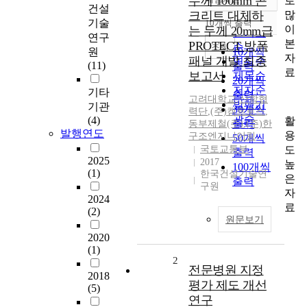
두께 100mm 콘
로
정확도
건설
많
크리트 대체하
순
기술
10개씩 출력
내림차순
이
는 두께 20mm급
인기도
연구
본
PROTECT 방폭
순
조회
원
10개씩
자
패널 개발 최종
연도순
(11)
출력
료
보고서
제목순
20개씩
저자순
기타
출력
고려대학교
,
산학협
발행기
기관
30개씩
력단
,
(주)켐트로스
,
관순
(4)
활
출력
동부제철(주)
,
(주)한
발행연도
용
구조엔지니어링
50개씩
도
국토교통부
출력
2025
2017
높
100개씩
(1)
한국건설기술연
은
출력
구원
자
2024
료
(2)
원문보기
2020
(1)
2
전문병원 지정
2018
평가 제도 개선
(5)
연구