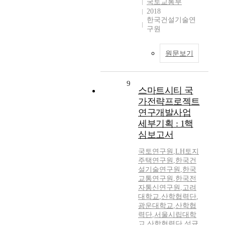
국토교통부
2018
한국건설기술연
구원
원문보기
9
스마트시티 국
가전략프로젝트
연구개발사업
세부기획 : 1핵
심보고서
국토연구원
,
LH토지
주택연구원
,
한국건
설기술연구원
,
한국
교통연구원
,
한국전
자통신연구원
,
고려
대학교
,
산학협력단
,
광운대학교
,
산학협
력단
,
서울시립대학
교
,
산학협력단
,
성균