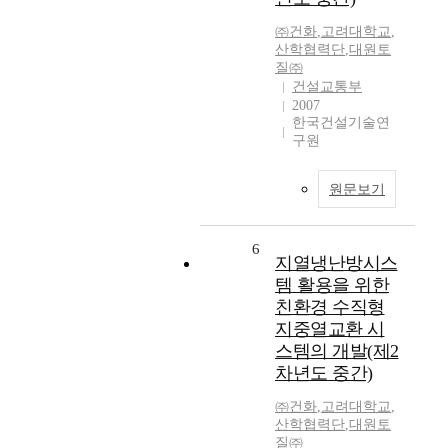
㈜건화
,
고려대학교
,
산학협력단
,
대원토
질㈜
건설교통부
2007
한국건설기술연
구원
원문보기
6
지열냉난방시스
템 활용을 위한
친환경 수직형
지중열교환 시
스템의 개발(제2
차년도 중간)
㈜건화
,
고려대학교
,
산학협력단
,
대원토
질㈜