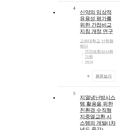
4
신약의 임상적
유용성 평가를
위한 간접비교
지침 개정 연구
고려대학교
,
산학협
력단
건강보험심사평
가원
2024
원문보기
5
지열냉난방시스
템 활용을 위한
친환경 수직형
지중열교환 시
스템의 개발(1차
년도 중간)