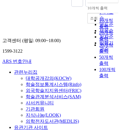
순
10개씩 출력
내림차순
인기도
순
조회
10개씩
연도순
출력
제목순
20개씩
저자순
출력
고객센터 (평일: 09:00~18:00)
발행기
30개씩
관순
1599-3122
출력
50개씩
ARS 번호안내
출력
100개씩
관련누리집
출력
대학공개강의(KOCW)
학술정보통계시스템(Rinfo)
외국학술지지원센터(FRIC)
학술관계분석서비스(SAM)
사서커뮤니티
기관회원
지식나눔(LOOK)
의학전자도서관(MEDLIS)
유관기관 사이트