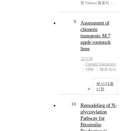
r
g
한 'Galaxy'품종의 화
을
M
사
f
e
상병(Erwinia
겸
a
는
a
o
amylovora)에 대한 내
비
i
민
c
f
병성 증진이었다.
한
9
n
Assessment of
족
e
m
'Galaxy' 에 저항성 형
항
f
chimeric
들
.
o
질을 증진위기 위하여
공
u
을
transgenic M.7
I
i
Hyalophora cecropia의
전
n
일
apple rootstock
n
s
attacin E (attE) gene과
자
c
컫
o
lines
t
T4 bacteriophage 의
장
t
기
r
u
T4 lysozyme (T4L)
비
i
위
고기성
d
r
gene을 이용하여
및
o
해
Cornell University
e
e
5binary vectors
항
n
1996
해외석사
만
r
i
(p35SAtt,
공
o
들
t
n
P35AMVAtt,p35SAM
전
f
어
o
c
복사/대출
VSPAtt,pPin2Att35SA
자
s
낸
i
o
신청
MVT4와
제
y
지
n
n
p35SAMVT4) 를 만들
품
s
형
c
c
었다. 모든 형질 전환
을
t
10
Remodeling of N-
학
r
r
된 조직체에서는 attE,
만
e
적
glycosylation
e
e
T4L, 또는 둘 모두의
들
m
정
Pathway for
a
t
gene 을 polymerase
수
s
의
s
Biosimilar
e
Chain Reaction (PCR)
있
,
로
e
a