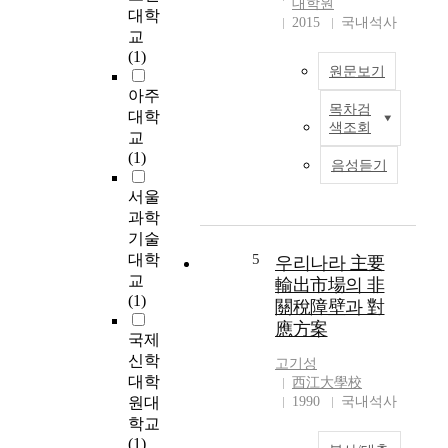
대학원
족
u
대학
column. Interruptions
2015
국내석사
과
n
교
of electric current
더
i
(1)
between the electrodes
불
c
원문보기
of probe and a large
어
a
아주
wall electrode were
환
t
목차검
I
대학
analyzed with the aid
경
i
색조회
n
교
of Brush Recorder
보
o
r
(1)
(Model RD-2321-00)
호
음성듣기
n
e
to yield the
를
t
f
서울
informations about
위
e
r
과학
bubble frequency as
한
c
i
기술
functions of various
무
h
g
대학
5
position in bed. The
우리나라 主要
연
n
e
results were as follows:
교
輸出市場의 非
솔
o
r
1. The bubble
(1)
關稅障壁과 對
더
l
a
distributions in the
(
應方案
o
t
국제
column which attached
L
g
i
a A-type distributor
신학
고기성
e
y
o
(described at Fig.3)
대학
西江大學校
a
,
n
were shown steady
원대
1990
국내석사
d
i
s
state above the
학교
F
n
y
positions of H=0.3 2.
(1)
r
c