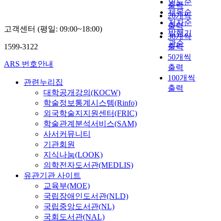
지
연도순
r
h
출력
amtlovora에 대한 저항
l
역
제목순
i
a
20개씩
성 영향에 대한 조사를
,
에
저자순
g
p
출력
하였다. 조직 배양 된
고객센터 (평일: 09:00~18:00)
m
살
발행기
e
e
30개씩
transgenic shoots이나
i
던
관순
r
a
1599-3122
seedling 크기의 식물
출력
s
켈
a
n
체에서 pin2 promoter
50개씩
s
트
t
d
ARS 번호안내
에 의해 control 된 attE
출력
i
(
i
d
gene은 constitutive
100개씩
o
C
관련누리집
o
i
expression을 또한 상
출력
n
e
대학공개강의(KOCW)
n
m
처에 의한 attE gene
,
l
s
학술정보통계시스템(Rinfo)
e
expression 의 증가를
a
t
y
n
외국학술지지원센터(FRIC)
각 각 관찰 할 수 있었
n
)
s
s
학술관계분석서비스(SAM)
다. AMV는 attacin량
d
족
t
i
사서커뮤니티
을 증가시켰으며,
w
을
e
o
기관회원
Northen blot을 통해
e
의
m
n
지식나눔(LOOK)
그 증가는 AMV의
a
미
,
s
의학전자도서관(MEDLIS)
translation에 의한 것
p
한
t
o
으로 확인되었다. 그러
유관기관 사이트
o
다
h
f
나 AMV와 SP 모두에
교육부(MOE)
n
.
e
t
의해 control된 attE
국립장애인도서관(NLD)
m
켈
f
h
transgenic line은 SP에
국립중앙도서관(NL)
a
트
r
e
의해 control되지 않은
국회도서관(NAL)
n
국
o
c