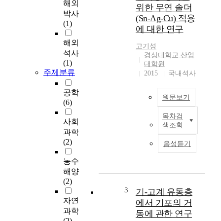
t
해외
위한 무연 솔더
h
박사
(Sn-Ag-Cu) 적용
e
(1)
에 대한 연구
e
x
해외
고기성
p
석사
경상대학교 산업
o
(1)
대학원
n
주제분류
2015
국내석사
e
n
공학
원문보기
t
(6)
i
목차검
항
a
사회
색조회
공
l
과학
전
d
(2)
음성듣기
자
e
장
v
농수
비
e
해양
의
l
(2)
개
o
3
기-고계 유동층
발
p
자연
에서 기포의 거
및
m
과학
동에 관한 연구
생
e
(2)