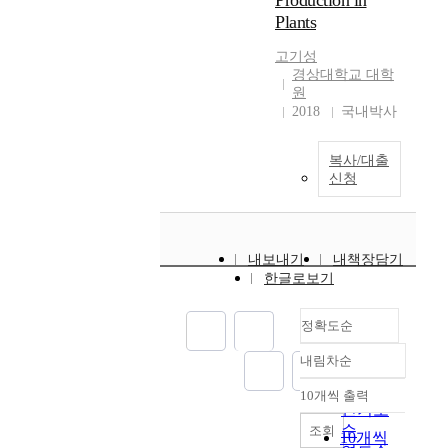
Production in
을 통해 확인 할 수 있
도
r
B
t
n
Plants
었으며, 증가된
록
a
C
h
d
neomycin
하
n
2
e
s
고기성
phosphotransferase Ⅱ
기
g
0
경상대학교 대학
p
e
(NPTⅡ)량을 double-
위
i
0
원
e
r
antibody sandwich
한
n
0
2018
국내박사
r
v
enzyme-linked
방
g
년
f
e
immunosorbent assays
법
f
부
o
s
복사/대출
를 이용하여 관찰할 수
을
r
터
r
t
신청
있었다. 형질 전환된
제
o
B
m
o
'Galaxy'와 M.26를 이
시
m
C
a
m
용하여 감자의 protein
한
f
1
n
a
inhibitor ll (pin2)
다
l
세
c
i
내보내기
내책장담기
promoter,Alfalfa
.
i
기
e
n
한글로보기
Mosaic Virus의
g
까
o
t
untranslated leader
h
지
f
a
sequence RNA 4
정확도순
t
유
t
i
(AMV), 그리고 담배에
c
럽
h
n
내림차순
서의 pathogenesis-
정확도
o
대
e
t
related protein의
n
순
부
r
10개씩 출력
h
signal peptide
내림차순
t
인기도
분
e
e
sequence (sp)의 attE
r
순
의
조회
f
s
10개씩
gene expression 과 E.
o