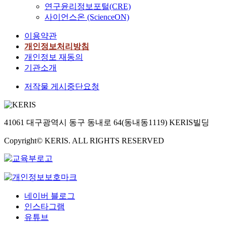
attE transgenic line에
a
연구윤리정보포털(CRE)
가
s
o
의해 control 된 attE
g
사이언스온 (ScienceON)
란
t
n
transgenic line은 SP에
e
켈
m
s
의해 control되지 않은
이용약관
m
트
u
t
attE transgenic line에
개인정보처리방침
e
족
s
a
비해 attacin량이 현저
n
개인정보 재동의
의
t
n
히 낮았다. H. cecropia
t
기관소개
문
b
t
hemolymph의 attacin
t
화
e
,
을 이용한 In vitro
저작물 게시중단요청
o
를
n
a
degradation assay를 한
a
공
e
n
결과, 'Galaxy'
v
유
c
d
Intercellular fluid에 의
i
하
e
s
41061 대구광역시 동구 동내로 64(동내동1119) KERIS빌딩
한 attacin degradation
a
는
s
e
을 확인할 수 있었다.
t
지
Copyright© KERIS. ALL RIGHTS RESERVED
s
r
하지만 SP에 의해
i
역
a
v
control된 attE
o
,
r
e
transgenic lines 이 SP
n
구
i
s
에 control되지 않은
,
체
l
t
attE transgenic lines 보
c
적
y
o
네이버 블로그
다 오히려
o
으
r
p
E.amylovora 에 대o해
인스타그램
m
로
e
r
더 높은 저항성을 보였
유튜브
m
는
m
o
다.이결과로 볼 때 사