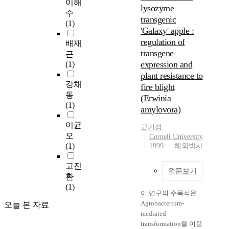
방
3
이해
사
e
d
lysozyme
법
5
수
적
t
n
transgenic
에
a
(1)
표
o
e
'Galaxy' apple :
대
r
현
f
s
regulation of
한
e
배재
인
r
s
연
transgene
a
근
켈
o
t
구
d
expression and
(1)
트
s
o
와
o
plant resistance to
는
t
p
그
p
강채
고
fire blight
o
r
에
t
동
대
(Erwinia
n
e
따
i
(1)
그
e
amylovora)
v
른
n
리
v
e
실
g
이균
스
고기성
a
n
험
s
오
작
Cornell University
p
t
으
o
(1)
1999
해외박사
가
o
t
로
f
들
r
h
신
t
고진
이
a
e
원문보기
뢰
w
환
유
t
l
성
a
(1)
럽
o
e
이 연구의 주목적은
과
r
북
r
a
Agrobacterium-
오늘 본 자료
내
e
서
s
k
mediated
구
.
부
u
a
transformation을 이용
성
에