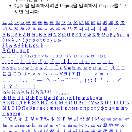
北京 을 입력하시려면
beijing
을 입력하시고 space를 누르
시면 됩니다.
ㅥ
ㅦ
ㅧ
ㅨ
ㅩ
ㅪ
ㅫ
ㅬ
ㅭ
ㅮ
ㅯ
ㅰ
ㅱ
ㅲ
ㅳ
ㅴ
ㅵ
ㅶ
ㅷ
ㅸ
ㅹ
ㅺ
ㅻ
ㅼ
ㅽ
ㅾ
ㅿ
ㆀ
ㆁ
ㆂ
ㆃ
ㆄ
ㆅ
ㆆ
ㆇ
ㆈ
ㆉ
ㆊ
ㆋ
ㆌ
ㆍ
ㆎ
Α
Β
Γ
Δ
Ε
Ζ
Η
Θ
Ι
Κ
Λ
Μ
Ν
Ξ
Ο
Π
Ρ
Σ
Τ
Υ
Φ
Χ
Ψ
Ω
α
β
γ
δ
ε
ζ
η
θ
ι
κ
λ
μ
ν
ξ
ο
π
ρ
σ
τ
υ
φ
χ
ψ
ω
á
à
Á
À
é
è
É
È
ç
Ç
ê
Ä
Ö
Ü
ä
ö
ü
ß
ְ
ֳ
ֲ
ֱ
ָ
ַ
ֵ
ֶ
ִ
ֹ
ּ
ֻ
ׂ
ׁ
ּ
ב
ה
נ
מ
צ
ת
ץ
ש
ד
ג
כ
ע
י
ח
ל
ך
ף
ק
ר
א
ט
ו
ן
ם
פ
‘
’
“
”
〔
〕
〈
〉
「
」
『
』
【
】
＂
（
）
［
］
｛
｝
±
×
÷
≠
≤
≥
∞
∴
♂
♀
∠
⊥
⌒
∂
∇
≡
≒
≪
≫
√
∽
∝
∵
∫
∬
∈
∋
⊆
⊇
⊂
⊃
∪
∩
∧
∨
￢
⇒
⇔
∀
∃
∮
∑
∏
＋
－
＜
＝
＞
、
。
·
‥
…
¨
〃
―
∥
＼
∼
´
～
ˇ
˘
˝
˚
˙
¸
˛
¡
¿
ː
！
＇
，
．
／
：
；
？
＾
＿
｀
｜
½
⅓
⅔
¼
¾
⅛
⅜
⅝
⅞
¹
²
³
⁴
ⁿ
₁
₂
₃
₄
Æ
Ð
Ħ
Ĳ
Ł
Ø
Œ
Þ
Ŧ
Ŋ
æ
đ
ð
ħ
ı
ĳ
ĸ
ŀ
ł
ø
œ
ß
þ
ŧ
ŋ
ŉ
А
Б
В
Г
Д
Е
Ё
Ж
З
И
Й
К
Л
М
Н
О
П
Р
С
Т
У
Ф
Х
Ц
Ч
Ш
Щ
Ъ
Ы
Ь
Э
Ю
Я
а
б
в
г
д
е
ё
ж
з
и
й
к
л
м
н
о
п
р
с
т
у
ф
х
ц
ч
ш
щ
ъ
ы
ь
э
ю
я
′
″
℃
Å
￠
￡
￥
¤
℉
‰
＄
％
Ｆ
￦
㎕
㎖
㎗
ℓ
㎘
㏄
㎣
㎤
㎥
㎦
㎙
㎚
㎛
㎜
㎝
㎞
㎟
㎠
㎡
㎢
㏊
㎍
㎎
㎏
㏏
㎈
㎉
㏈
㎧
㎨
㎰
㎱
㎲
㎳
㎴
㎵
㎶
㎷
㎸
㎹
㎀
㎁
㎂
㎃
㎄
㎺
㎻
㎽
㎾
㎿
㎐
㎑