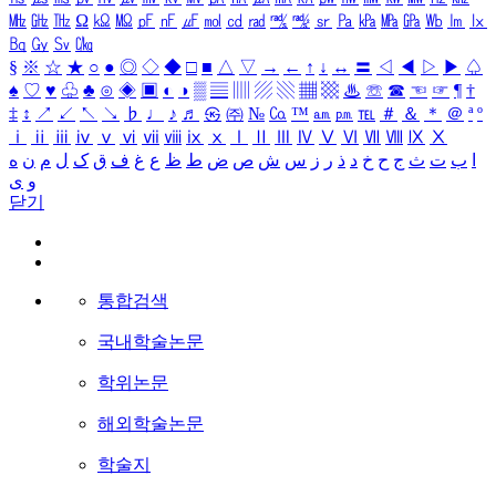
㎒
㎓
㎔
Ω
㏀
㏁
㎊
㎋
㎌
㏖
㏅
㎭
㎮
㎯
㏛
㎩
㎪
㎫
㎬
㏝
㏐
㏓
㏃
㏉
㏜
㏆
§
※
☆
★
○
●
◎
◇
◆
□
■
△
▽
→
←
↑
↓
↔
〓
◁
◀
▷
▶
♤
♠
♡
♥
♧
♣
⊙
◈
▣
◐
◑
▒
▤
▥
▨
▧
▦
▩
♨
☏
☎
☜
☞
¶
†
‡
↕
↗
↙
↖
↘
♭
♩
♪
♬
㉿
㈜
№
㏇
™
㏂
㏘
℡
＃
＆
＊
＠
ª
º
ⅰ
ⅱ
ⅲ
ⅳ
ⅴ
ⅵ
ⅶ
ⅷ
ⅸ
ⅹ
Ⅰ
Ⅱ
Ⅲ
Ⅳ
Ⅴ
Ⅵ
Ⅶ
Ⅷ
Ⅸ
Ⅹ
ا
ب
ت
ث
ج
ح
خ
د
ذ
ر
ز
س
ش
ص
ض
ط
ظ
ع
غ
ف
ق
ک
ل
م
ن
ه
و
ی
닫기
통합검색
국내학술논문
학위논문
해외학술논문
학술지