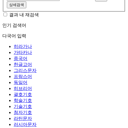
상세검색
결과 내 재검색
인기 검색어
다국어 입력
히라가나
가타카나
중국어
한글고어
그리스문자
프랑스어
독일어
히브리어
괄호기호
학술기호
기술기호
첨자기호
라틴문자
러시아문자