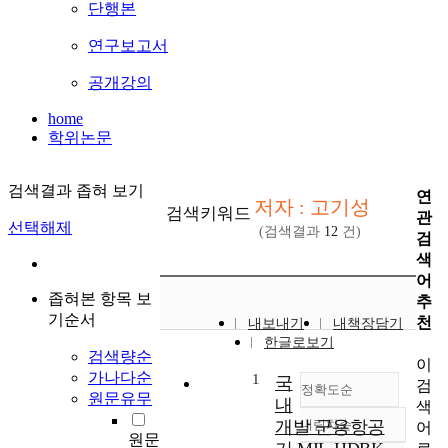
단행본
연구보고서
공개강의
home
학위논문
검색결과 좁혀 보기
연
저자 : 고기성
검색키워드
관
선택해제
(검색결과
12
건)
검
색
어
좁혀본 항목 보
추
기순서
천
내보내기
내책장담기
한글로보기
검색량순
이
가나다순
1
국
검
정확도순
원문유무
내
색
개발 군용항공
내림차순
어
정확도
원문