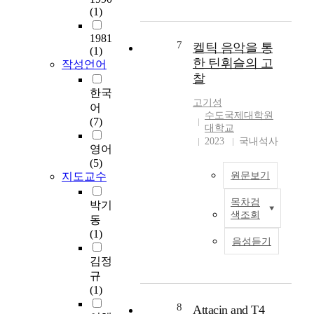
조
d
(1)
e
t
건
a
f
h
을
i
1981
r
e
7
켈틱 음악을 통
견
r
(1)
i
c
한 틴휘슬의 고
딜
작성언어
c
g
o
수
찰
r
e
n
있
a
한국
r
c
고기성
도
f
어
a
r
수도국제대학원
록
t
(7)
t
e
대학교
전
‘
o
t
2023
국내석사
자
s
영어
r
e
부
i
(5)
d
i
품
지도교수
원문보기
n
e
s
솔
c
c
c
목차검
더
l
박기
켈
r
u
색조회
접
u
동
틱
e
r
합
d
(1)
또
a
e
음성듣기
부
i
는
s
d
및
n
김정
셀
e
,
솔
g
규
틱
s
h
더
F
(1)
의
d
a
링
-
명
8
u
Attacin and T4
r