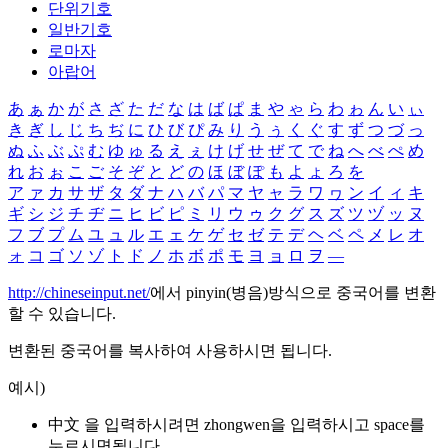
단위기호
일반기호
로마자
아랍어
あ
ぁ
か
が
さ
ざ
た
だ
な
は
ば
ぱ
ま
や
ゃ
ら
わ
ゎ
ん
い
ぃ
き
ぎ
し
じ
ち
ぢ
に
ひ
び
ぴ
み
り
う
ぅ
く
ぐ
す
ず
つ
づ
っ
ぬ
ふ
ぶ
ぷ
む
ゆ
ゅ
る
え
ぇ
け
げ
せ
ぜ
て
で
ね
へ
べ
ぺ
め
れ
お
ぉ
こ
ご
そ
ぞ
と
ど
の
ほ
ぼ
ぽ
も
よ
ょ
ろ
を
ア
ァ
カ
サ
ザ
タ
ダ
ナ
ハ
バ
パ
マ
ヤ
ャ
ラ
ワ
ヮ
ン
イ
ィ
キ
ギ
シ
ジ
チ
ヂ
ニ
ヒ
ビ
ピ
ミ
リ
ウ
ゥ
ク
グ
ス
ズ
ツ
ヅ
ッ
ヌ
フ
ブ
プ
ム
ユ
ュ
ル
エ
ェ
ケ
ゲ
セ
ゼ
テ
デ
ヘ
ベ
ペ
メ
レ
オ
ォ
コ
ゴ
ソ
ゾ
ト
ド
ノ
ホ
ボ
ポ
モ
ヨ
ョ
ロ
ヲ
―
http://chineseinput.net/
에서 pinyin(병음)방식으로 중국어를 변환
할 수 있습니다.
변환된 중국어를 복사하여 사용하시면 됩니다.
예시)
中文 을 입력하시려면
zhongwen
을 입력하시고 space를
누르시면됩니다.