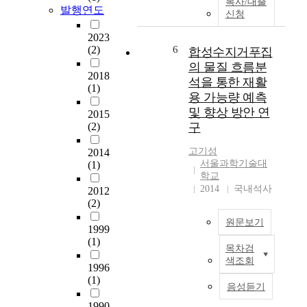
복사/대출
s
The maximum bubble
발행연도
e
r
신청
t
frequency when a B-
e
e
e
type distributor was
2023
)
a
m
used in the column was
(2)
6
합성수지거푸집
S
s
s
observed at the
의 물질 흐름분
n
i
,
2018
position of R=0.8 and
-
석을 통한 재활
n
t
(1)
H=0.3 3. Bubble
A
g
용 가능량 예측
h
frequencies at the
g
n
및 향상 방안 연
2015
e
various positions in
-
u
(2)
구
p
the column showed a
C
m
e
normal distribution
u
b
고기성
2014
r
below the flow
를
서울과학기술대
e
(1)
f
velocity of 14.13㎤
학교
적
r
o
/sec A theoretical
2014
국내석사
용
2012
o
r
model to predict the
(2)
하
f
m
bubble frequency at a
여
a
원문보기
a
given position in the
1999
,
d
n
bubble column was
(1)
극
v
목차검
c
W
proposed.
한
a
색조회
e
h
1996
의
n
o
(1)
i
환
음성듣기
c
f
l
경
e
1990
r
e