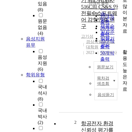
기 MIL-HDBK-
로
순
있음
10개씩 출력
내림차순
많
516C의 CS&S 안
인기도
(8)
이
전필수소프트웨
순
조회
10개씩
본
어 감항인증 연
연도순
원문
출력
자
구
제목순
없음
20개씩
료
저자순
(4)
출력
고기성
발행기
음성지원
30개씩
경상국립대학교
관순
유무
출력
대학원
활
2023
50개씩
국내박사
음성
용
출력
지원
도
100개씩
원문보기
(6)
높
출력
학위유형
은
목차검
A
자
색조회
l
국내
료
o
석사
음성듣기
n
(8)
g
w
국내
i
박사
t
(2)
2
항공전자 환경
h
신뢰성 평가를