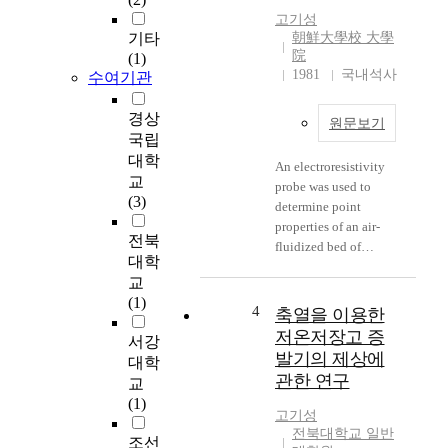
산
n
고기성
활
t
기타
朝鮮大學校 大學
동
o
院
(1)
시
1981
국내석사
f
수여기관
수
t
반
h
경상
원문보기
되
e
국립
는
i
대학
An electroresistivity
환
n
교
probe was used to
경
f
(3)
determine point
신
o
properties of an air-
뢰
r
전북
fluidized bed of
성
m
대학
conducting coke
평
a
교
particles. The effects of
가
t
(1)
air volume and types
4
축열을 이용한
의
i
of distributor on the
요
저온저장고 증
o
서강
bubble frequency
구
n
발기의 제상에
대학
distributions were
조
c
관한 연구
교
observed at various
건
o
(1)
radial positions(R)
의
m
고기성
along the axial
만
전북대학교 일반
m
조선
direction (H) of the