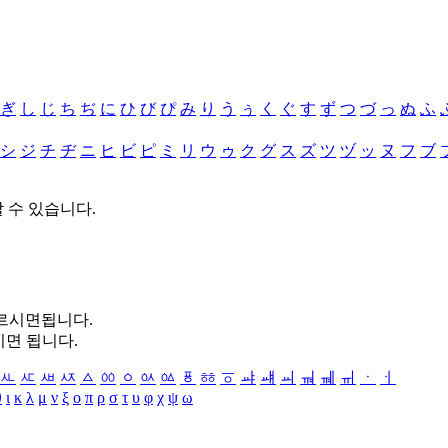
ぎ
し
じ
ち
ぢ
に
ひ
び
ぴ
み
り
う
ぅ
く
ぐ
す
ず
つ
づ
っ
ぬ
ふ
シ
ジ
チ
ヂ
ニ
ヒ
ビ
ピ
ミ
リ
ウ
ゥ
ク
グ
ス
ズ
ツ
ヅ
ッ
ヌ
フ
ブ
할 수 있습니다.
누르시면됩니다.
시면 됩니다.
ㅻ
ㅼ
ㅽ
ㅾ
ㅿ
ㆀ
ㆁ
ㆂ
ㆃ
ㆄ
ㆅ
ㆆ
ㆇ
ㆈ
ㆉ
ㆊ
ㆋ
ㆌ
ㆍ
ㆎ
θ
ι
κ
λ
μ
ν
ξ
ο
π
ρ
σ
τ
υ
φ
χ
ψ
ω