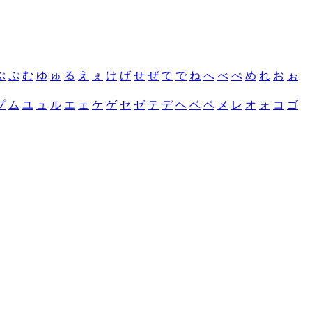
ぶ
ぷ
む
ゆ
ゅ
る
え
ぇ
け
げ
せ
ぜ
て
で
ね
へ
べ
ぺ
め
れ
お
ぉ
プ
ム
ユ
ュ
ル
エ
ェ
ケ
ゲ
セ
ゼ
テ
デ
ヘ
ベ
ペ
メ
レ
オ
ォ
コ
ゴ