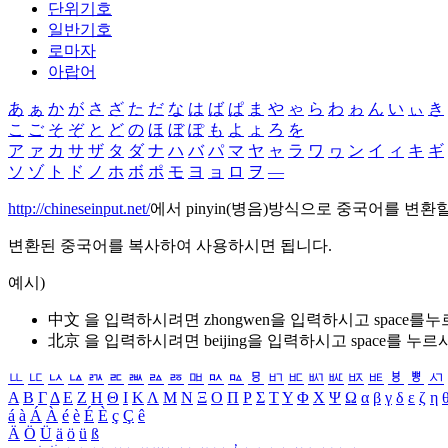
단위기호
일반기호
로마자
아랍어
あ
ぁ
か
が
さ
ざ
た
だ
な
は
ば
ぱ
ま
や
ゃ
ら
わ
ゎ
ん
い
ぃ
き
こ
ご
そ
ぞ
と
ど
の
ほ
ぼ
ぽ
も
よ
ょ
ろ
を
ア
ァ
カ
サ
ザ
タ
ダ
ナ
ハ
バ
パ
マ
ヤ
ャ
ラ
ワ
ヮ
ン
イ
ィ
キ
ギ
ソ
ゾ
ト
ド
ノ
ホ
ボ
ポ
モ
ヨ
ョ
ロ
ヲ
―
http://chineseinput.net/
에서 pinyin(병음)방식으로 중국어를 변환
변환된 중국어를 복사하여 사용하시면 됩니다.
예시)
中文 을 입력하시려면
zhongwen
을 입력하시고 space를
北京 을 입력하시려면
beijing
을 입력하시고 space를 누르
ㅥ
ㅦ
ㅧ
ㅨ
ㅩ
ㅪ
ㅫ
ㅬ
ㅭ
ㅮ
ㅯ
ㅰ
ㅱ
ㅲ
ㅳ
ㅴ
ㅵ
ㅶ
ㅷ
ㅸ
ㅹ
ㅺ
Α
Β
Γ
Δ
Ε
Ζ
Η
Θ
Ι
Κ
Λ
Μ
Ν
Ξ
Ο
Π
Ρ
Σ
Τ
Υ
Φ
Χ
Ψ
Ω
α
β
γ
δ
ε
ζ
η
á
à
Á
À
é
è
É
È
ç
Ç
ê
Ä
Ö
Ü
ä
ö
ü
ß