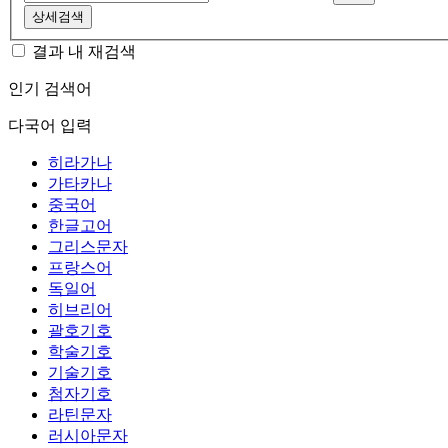
상세검색
결과 내 재검색
인기 검색어
다국어 입력
히라가나
가타카나
중국어
한글고어
그리스문자
프랑스어
독일어
히브리어
괄호기호
학술기호
기술기호
첨자기호
라틴문자
러시아문자