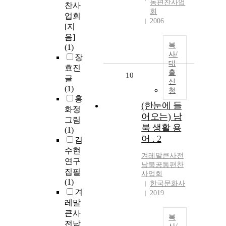
동편찬사업
찬사
회
업회
2006
[지
음]
복
(1)
사/
장
대
효진
출
10
글
신
(1)
청
홍
(한눈에 들
화정
어오는) 남
그림
북 생활 용
(1)
어 . 2
김
수현
겨레말큰사전
연구
남북공동편찬
집필
사업회
(1)
한국문화사
겨
2019
레말
큰사
복
전남