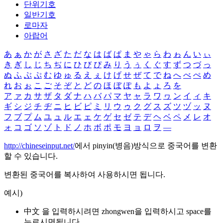
단위기호
일반기호
로마자
아랍어
あ
ぁ
か
が
さ
ざ
た
だ
な
は
ば
ぱ
ま
や
ゃ
ら
わ
ゎ
ん
い
ぃ
き
ぎ
し
じ
ち
ぢ
に
ひ
び
ぴ
み
り
う
ぅ
く
ぐ
す
ず
つ
づ
っ
ぬ
ふ
ぶ
ぷ
む
ゆ
ゅ
る
え
ぇ
け
げ
せ
ぜ
て
で
ね
へ
べ
ぺ
め
れ
お
ぉ
こ
ご
そ
ぞ
と
ど
の
ほ
ぼ
ぽ
も
よ
ょ
ろ
を
ア
ァ
カ
サ
ザ
タ
ダ
ナ
ハ
バ
パ
マ
ヤ
ャ
ラ
ワ
ヮ
ン
イ
ィ
キ
ギ
シ
ジ
チ
ヂ
ニ
ヒ
ビ
ピ
ミ
リ
ウ
ゥ
ク
グ
ス
ズ
ツ
ヅ
ッ
ヌ
フ
ブ
プ
ム
ユ
ュ
ル
エ
ェ
ケ
ゲ
セ
ゼ
テ
デ
ヘ
ベ
ペ
メ
レ
オ
ォ
コ
ゴ
ソ
ゾ
ト
ド
ノ
ホ
ボ
ポ
モ
ヨ
ョ
ロ
ヲ
―
http://chineseinput.net/
에서 pinyin(병음)방식으로 중국어를 변환
할 수 있습니다.
변환된 중국어를 복사하여 사용하시면 됩니다.
예시)
中文 을 입력하시려면
zhongwen
을 입력하시고 space를
누르시면됩니다.