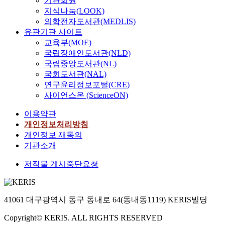
기관회원
지식나눔(LOOK)
의학전자도서관(MEDLIS)
유관기관 사이트
교육부(MOE)
국립장애인도서관(NLD)
국립중앙도서관(NL)
국회도서관(NAL)
연구윤리정보포털(CRE)
사이언스온 (ScienceON)
이용약관
개인정보처리방침
개인정보 재동의
기관소개
저작물 게시중단요청
41061 대구광역시 동구 동내로 64(동내동1119) KERIS빌딩
Copyright© KERIS. ALL RIGHTS RESERVED