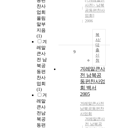
동편
[<겨레말큰
사전> 남북
찬사
공동편찬사
업회
업회]
올림
2006
말부
지음
복
(1)
사/
겨
대
레말
출
9
큰사
신
전 남
청
북공
겨레말큰사
동편
전 남북공
찬사
동편찬사업
업회
회 백서
(1)
2005
겨
레말
겨레말큰사전
큰사
남북공동편찬
전남
사업회
북공
겨레말큰사
전 남북공
동편