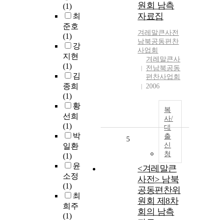
원회 남측
(1)
자료집
최
준호
겨레말큰사전
(1)
남북공동편찬
강
사업회
지현
겨레말큰사
(1)
전남북공동
김
편찬사업회
종희
2006
(1)
황
복
선희
사/
(1)
대
박
출
5
신
일환
청
(1)
윤
<겨레말큰
소정
사전> 남북
(1)
공동편찬위
최
원회 제8차
희주
회의 남측
(1)