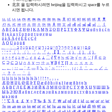
北京 을 입력하시려면
beijing
을 입력하시고 space를 누르
시면 됩니다.
ㅥ
ㅦ
ㅧ
ㅨ
ㅩ
ㅪ
ㅫ
ㅬ
ㅭ
ㅮ
ㅯ
ㅰ
ㅱ
ㅲ
ㅳ
ㅴ
ㅵ
ㅶ
ㅷ
ㅸ
ㅹ
ㅺ
ㅻ
ㅼ
ㅽ
ㅾ
ㅿ
ㆀ
ㆁ
ㆂ
ㆃ
ㆄ
ㆅ
ㆆ
ㆇ
ㆈ
ㆉ
ㆊ
ㆋ
ㆌ
ㆍ
ㆎ
Α
Β
Γ
Δ
Ε
Ζ
Η
Θ
Ι
Κ
Λ
Μ
Ν
Ξ
Ο
Π
Ρ
Σ
Τ
Υ
Φ
Χ
Ψ
Ω
α
β
γ
δ
ε
ζ
η
θ
ι
κ
λ
μ
ν
ξ
ο
π
ρ
σ
τ
υ
φ
χ
ψ
ω
á
à
Á
À
é
è
É
È
ç
Ç
ê
Ä
Ö
Ü
ä
ö
ü
ß
ְ
ֳ
ֲ
ֱ
ָ
ַ
ֵ
ֶ
ִ
ֹ
ּ
ֻ
ׂ
ׁ
ּ
ב
ה
נ
מ
צ
ת
ץ
ש
ד
ג
כ
ע
י
ח
ל
ך
ף
ק
ר
א
ט
ו
ן
ם
פ
‘
’
“
”
〔
〕
〈
〉
「
」
『
』
【
】
＂
（
）
［
］
｛
｝
±
×
÷
≠
≤
≥
∞
∴
♂
♀
∠
⊥
⌒
∂
∇
≡
≒
≪
≫
√
∽
∝
∵
∫
∬
∈
∋
⊆
⊇
⊂
⊃
∪
∩
∧
∨
￢
⇒
⇔
∀
∃
∮
∑
∏
＋
－
＜
＝
＞
、
。
·
‥
…
¨
〃
―
∥
＼
∼
´
～
ˇ
˘
˝
˚
˙
¸
˛
¡
¿
ː
！
＇
，
．
／
：
；
？
＾
＿
｀
｜
½
⅓
⅔
¼
¾
⅛
⅜
⅝
⅞
¹
²
³
⁴
ⁿ
₁
₂
₃
₄
Æ
Ð
Ħ
Ĳ
Ł
Ø
Œ
Þ
Ŧ
Ŋ
æ
đ
ð
ħ
ı
ĳ
ĸ
ŀ
ł
ø
œ
ß
þ
ŧ
ŋ
ŉ
А
Б
В
Г
Д
Е
Ё
Ж
З
И
Й
К
Л
М
Н
О
П
Р
С
Т
У
Ф
Х
Ц
Ч
Ш
Щ
Ъ
Ы
Ь
Э
Ю
Я
а
б
в
г
д
е
ё
ж
з
и
й
к
л
м
н
о
п
р
с
т
у
ф
х
ц
ч
ш
щ
ъ
ы
ь
э
ю
я
′
″
℃
Å
￠
￡
￥
¤
℉
‰
＄
％
Ｆ
￦
㎕
㎖
㎗
ℓ
㎘
㏄
㎣
㎤
㎥
㎦
㎙
㎚
㎛
㎜
㎝
㎞
㎟
㎠
㎡
㎢
㏊
㎍
㎎
㎏
㏏
㎈
㎉
㏈
㎧
㎨
㎰
㎱
㎲
㎳
㎴
㎵
㎶
㎷
㎸
㎹
㎀
㎁
㎂
㎃
㎄
㎺
㎻
㎽
㎾
㎿
㎐
㎑