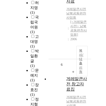
자료
허
지영
겨레말큰사전
(1)
남북공동편찬
국
사업회
립국
[<겨레말큰
사전> 남북
어원
공동편찬사
(1)
업회]
고
2006
대영
(1)
복
박
사/
일환
대
글
출
6
(1)
신
문
청
예지
게레말큰사
(1)
전 참고자
장
료집
효진
(1)
겨레말큰사전
정
남북공동편찬
지형
사업회