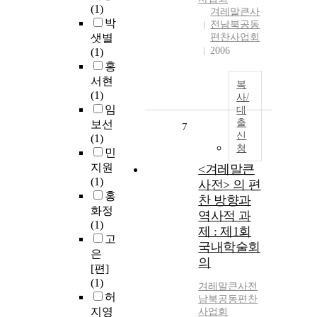
(1)
겨레말큰사
박
전남북공동
샛별
편찬사업회
2006
(1)
홍
서현
복
(1)
사/
임
대
출
보선
7
신
(1)
청
민
지원
<겨레말큰
(1)
사전> 의 편
홍
찬 방향과
화정
역사적 과
(1)
제 : 제1회
고
국내학술회
은
의
[편]
(1)
겨레말큰사전
허
남북공동편찬
지영
사업회