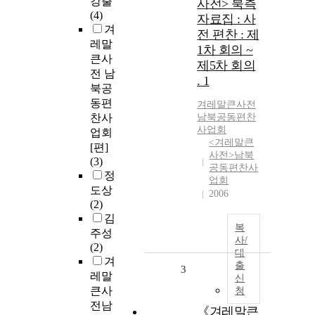
강출
사전> 북측
(4)
자료집 : 사
겨
전 편찬 : 제
레말
1차 회의 ~
큰사
제5차 회의
전 남
. 1
북공
동편
겨레말큰사전
찬사
남북공동편찬
사업회
업회
<겨레말큰
[편]
사전>남북
(3)
공동편찬사
정
업회
도상
2006
(2)
김
복
주성
사/
(2)
대
겨
출
3
레말
신
큰사
청
전남
《겨레말큰