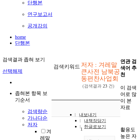
단행본
연구보고서
공개강의
home
단행본
검색결과 좁혀 보기
연관 검
저자 : 겨레말
검색키워드
색어 추
큰사전 남북공
선택해제
천
동편찬사업회
(검색결과
23
건)
이 검색
좁혀본 항목 보
어로 많
기순서
이 본
자료
검색량순
내보내기
가나다순
내책장담기
저자
한글로보기
1
활용도
겨
높은 자
레말