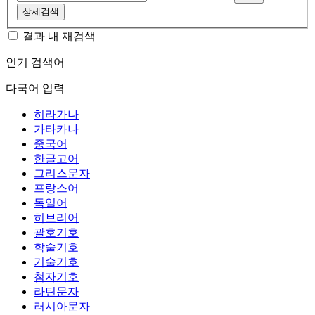
상세검색
결과 내 재검색
인기 검색어
다국어 입력
히라가나
가타카나
중국어
한글고어
그리스문자
프랑스어
독일어
히브리어
괄호기호
학술기호
기술기호
첨자기호
라틴문자
러시아문자