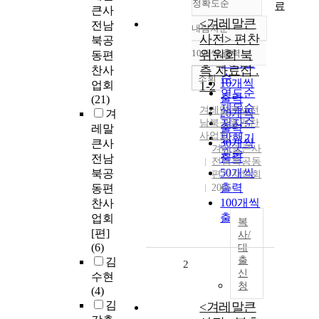
정확도순
료
큰사
<겨레말큰
전남
내림차순
정확도
사전> 편찬
북공
순
10개씩 출력
위원회 북
동편
내림차순
인기도
측 자료집 .
찬사
순
조회
10개씩
업회
1-2
연도순
출력
(21)
제목순
겨레말큰사전
20개씩
겨
저자순
남북공동편찬
출력
레말
사업회
발행기
30개씩
큰사
겨레말큰사
관순
출력
전남
전남북공동
50개씩
북공
편찬사업회
출력
동편
2006
100개씩
찬사
출력
업회
복
[편]
사/
(6)
대
출
김
2
신
수현
청
(4)
김
<겨레말큰