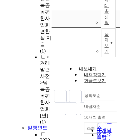
사/
북공
대
동편
출
신
찬사
청
업회
편찬
목
실 지
차
음
보
(1)
기
<
겨레
내보내기
말큰
내책장담기
사전
한글로보기
>남
북공
동편
정확도순
찬사
내림차순
정확도
업회
순
[편]
10개씩 출력
내림차순
(1)
인기도
발행연도
순
조회
10개씩
연도순
출력