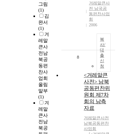
겨레말큰사
그림
전 남국공
(1)
동편찬사업
김
회
완서
2006
(1)
겨
복
레말
사/
큰사
대
전남
출
8
북공
신
동편
청
찬사
<겨레말큰
업회
사전> 남북
올림
공동편찬위
말부
원회 제7차
(1)
회의 남측
겨
자료
레말
큰사
겨레말큰사전
전남
남북공동편찬
북공
사업회