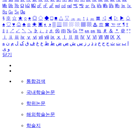
㎒
㎓
㎔
Ω
㏀
㏁
㎊
㎋
㎌
㏖
㏅
㎭
㎮
㎯
㏛
㎩
㎪
㎫
㎬
㏝
㏐
㏓
㏃
㏉
㏜
㏆
§
※
☆
★
○
●
◎
◇
◆
□
■
△
▽
→
←
↑
↓
↔
〓
◁
◀
▷
▶
♤
♠
♡
♥
♧
♣
⊙
◈
▣
◐
◑
▒
▤
▥
▨
▧
▦
▩
♨
☏
☎
☜
☞
¶
†
‡
↕
↗
↙
↖
↘
♭
♩
♪
♬
㉿
㈜
№
㏇
™
㏂
㏘
℡
＃
＆
＊
＠
ª
º
ⅰ
ⅱ
ⅲ
ⅳ
ⅴ
ⅵ
ⅶ
ⅷ
ⅸ
ⅹ
Ⅰ
Ⅱ
Ⅲ
Ⅳ
Ⅴ
Ⅵ
Ⅶ
Ⅷ
Ⅸ
Ⅹ
ا
ب
ت
ث
ج
ح
خ
د
ذ
ر
ز
س
ش
ص
ض
ط
ظ
ع
غ
ف
ق
ک
ل
م
ن
ه
و
ی
닫기
통합검색
국내학술논문
학위논문
해외학술논문
학술지