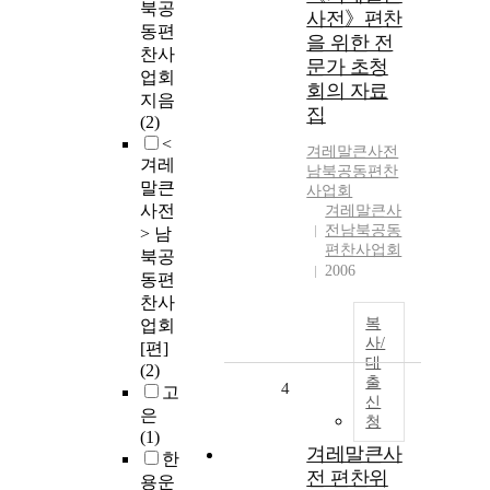
북공
사전》편찬
동편
을 위한 전
찬사
문가 초청
업회
회의 자료
지음
집
(2)
<
겨레말큰사전
겨레
남북공동편찬
말큰
사업회
사전
겨레말큰사
전남북공동
> 남
편찬사업회
북공
2006
동편
찬사
복
업회
사/
[편]
대
(2)
출
4
고
신
은
청
(1)
겨레말큰사
한
전 편찬위
용운