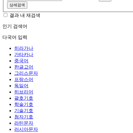
상세검색
결과 내 재검색
인기 검색어
다국어 입력
히라가나
가타카나
중국어
한글고어
그리스문자
프랑스어
독일어
히브리어
괄호기호
학술기호
기술기호
첨자기호
라틴문자
러시아문자