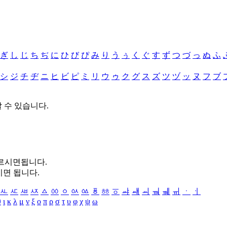
ぎ
し
じ
ち
ぢ
に
ひ
び
ぴ
み
り
う
ぅ
く
ぐ
す
ず
つ
づ
っ
ぬ
ふ
シ
ジ
チ
ヂ
ニ
ヒ
ビ
ピ
ミ
リ
ウ
ゥ
ク
グ
ス
ズ
ツ
ヅ
ッ
ヌ
フ
ブ
할 수 있습니다.
누르시면됩니다.
시면 됩니다.
ㅻ
ㅼ
ㅽ
ㅾ
ㅿ
ㆀ
ㆁ
ㆂ
ㆃ
ㆄ
ㆅ
ㆆ
ㆇ
ㆈ
ㆉ
ㆊ
ㆋ
ㆌ
ㆍ
ㆎ
θ
ι
κ
λ
μ
ν
ξ
ο
π
ρ
σ
τ
υ
φ
χ
ψ
ω