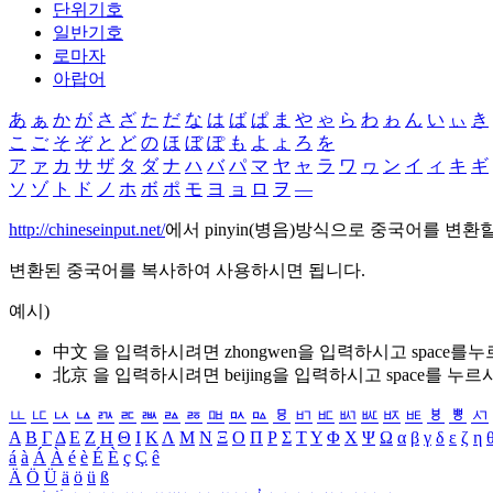
단위기호
일반기호
로마자
아랍어
あ
ぁ
か
が
さ
ざ
た
だ
な
は
ば
ぱ
ま
や
ゃ
ら
わ
ゎ
ん
い
ぃ
き
こ
ご
そ
ぞ
と
ど
の
ほ
ぼ
ぽ
も
よ
ょ
ろ
を
ア
ァ
カ
サ
ザ
タ
ダ
ナ
ハ
バ
パ
マ
ヤ
ャ
ラ
ワ
ヮ
ン
イ
ィ
キ
ギ
ソ
ゾ
ト
ド
ノ
ホ
ボ
ポ
モ
ヨ
ョ
ロ
ヲ
―
http://chineseinput.net/
에서 pinyin(병음)방식으로 중국어를 변환
변환된 중국어를 복사하여 사용하시면 됩니다.
예시)
中文 을 입력하시려면
zhongwen
을 입력하시고 space를
北京 을 입력하시려면
beijing
을 입력하시고 space를 누르
ㅥ
ㅦ
ㅧ
ㅨ
ㅩ
ㅪ
ㅫ
ㅬ
ㅭ
ㅮ
ㅯ
ㅰ
ㅱ
ㅲ
ㅳ
ㅴ
ㅵ
ㅶ
ㅷ
ㅸ
ㅹ
ㅺ
Α
Β
Γ
Δ
Ε
Ζ
Η
Θ
Ι
Κ
Λ
Μ
Ν
Ξ
Ο
Π
Ρ
Σ
Τ
Υ
Φ
Χ
Ψ
Ω
α
β
γ
δ
ε
ζ
η
á
à
Á
À
é
è
É
È
ç
Ç
ê
Ä
Ö
Ü
ä
ö
ü
ß