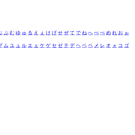
ぶ
ぷ
む
ゆ
ゅ
る
え
ぇ
け
げ
せ
ぜ
て
で
ね
へ
べ
ぺ
め
れ
お
ぉ
プ
ム
ユ
ュ
ル
エ
ェ
ケ
ゲ
セ
ゼ
テ
デ
ヘ
ベ
ペ
メ
レ
オ
ォ
コ
ゴ