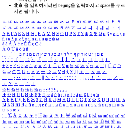
北京 을 입력하시려면
beijing
을 입력하시고 space를 누르
시면 됩니다.
ㅥ
ㅦ
ㅧ
ㅨ
ㅩ
ㅪ
ㅫ
ㅬ
ㅭ
ㅮ
ㅯ
ㅰ
ㅱ
ㅲ
ㅳ
ㅴ
ㅵ
ㅶ
ㅷ
ㅸ
ㅹ
ㅺ
ㅻ
ㅼ
ㅽ
ㅾ
ㅿ
ㆀ
ㆁ
ㆂ
ㆃ
ㆄ
ㆅ
ㆆ
ㆇ
ㆈ
ㆉ
ㆊ
ㆋ
ㆌ
ㆍ
ㆎ
Α
Β
Γ
Δ
Ε
Ζ
Η
Θ
Ι
Κ
Λ
Μ
Ν
Ξ
Ο
Π
Ρ
Σ
Τ
Υ
Φ
Χ
Ψ
Ω
α
β
γ
δ
ε
ζ
η
θ
ι
κ
λ
μ
ν
ξ
ο
π
ρ
σ
τ
υ
φ
χ
ψ
ω
á
à
Á
À
é
è
É
È
ç
Ç
ê
Ä
Ö
Ü
ä
ö
ü
ß
ְ
ֳ
ֲ
ֱ
ָ
ַ
ֵ
ֶ
ִ
ֹ
ּ
ֻ
ׂ
ׁ
ּ
ב
ה
נ
מ
צ
ת
ץ
ש
ד
ג
כ
ע
י
ח
ל
ך
ף
ק
ר
א
ט
ו
ן
ם
פ
‘
’
“
”
〔
〕
〈
〉
「
」
『
』
【
】
＂
（
）
［
］
｛
｝
±
×
÷
≠
≤
≥
∞
∴
♂
♀
∠
⊥
⌒
∂
∇
≡
≒
≪
≫
√
∽
∝
∵
∫
∬
∈
∋
⊆
⊇
⊂
⊃
∪
∩
∧
∨
￢
⇒
⇔
∀
∃
∮
∑
∏
＋
－
＜
＝
＞
、
。
·
‥
…
¨
〃
―
∥
＼
∼
´
～
ˇ
˘
˝
˚
˙
¸
˛
¡
¿
ː
！
＇
，
．
／
：
；
？
＾
＿
｀
｜
½
⅓
⅔
¼
¾
⅛
⅜
⅝
⅞
¹
²
³
⁴
ⁿ
₁
₂
₃
₄
Æ
Ð
Ħ
Ĳ
Ł
Ø
Œ
Þ
Ŧ
Ŋ
æ
đ
ð
ħ
ı
ĳ
ĸ
ŀ
ł
ø
œ
ß
þ
ŧ
ŋ
ŉ
А
Б
В
Г
Д
Е
Ё
Ж
З
И
Й
К
Л
М
Н
О
П
Р
С
Т
У
Ф
Х
Ц
Ч
Ш
Щ
Ъ
Ы
Ь
Э
Ю
Я
а
б
в
г
д
е
ё
ж
з
и
й
к
л
м
н
о
п
р
с
т
у
ф
х
ц
ч
ш
щ
ъ
ы
ь
э
ю
я
′
″
℃
Å
￠
￡
￥
¤
℉
‰
＄
％
Ｆ
￦
㎕
㎖
㎗
ℓ
㎘
㏄
㎣
㎤
㎥
㎦
㎙
㎚
㎛
㎜
㎝
㎞
㎟
㎠
㎡
㎢
㏊
㎍
㎎
㎏
㏏
㎈
㎉
㏈
㎧
㎨
㎰
㎱
㎲
㎳
㎴
㎵
㎶
㎷
㎸
㎹
㎀
㎁
㎂
㎃
㎄
㎺
㎻
㎽
㎾
㎿
㎐
㎑