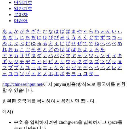
단위기호
일반기호
로마자
아랍어
あ
ぁ
か
が
さ
ざ
た
だ
な
は
ば
ぱ
ま
や
ゃ
ら
わ
ゎ
ん
い
ぃ
き
ぎ
し
じ
ち
ぢ
に
ひ
び
ぴ
み
り
う
ぅ
く
ぐ
す
ず
つ
づ
っ
ぬ
ふ
ぶ
ぷ
む
ゆ
ゅ
る
え
ぇ
け
げ
せ
ぜ
て
で
ね
へ
べ
ぺ
め
れ
お
ぉ
こ
ご
そ
ぞ
と
ど
の
ほ
ぼ
ぽ
も
よ
ょ
ろ
を
ア
ァ
カ
サ
ザ
タ
ダ
ナ
ハ
バ
パ
マ
ヤ
ャ
ラ
ワ
ヮ
ン
イ
ィ
キ
ギ
シ
ジ
チ
ヂ
ニ
ヒ
ビ
ピ
ミ
リ
ウ
ゥ
ク
グ
ス
ズ
ツ
ヅ
ッ
ヌ
フ
ブ
プ
ム
ユ
ュ
ル
エ
ェ
ケ
ゲ
セ
ゼ
テ
デ
ヘ
ベ
ペ
メ
レ
オ
ォ
コ
ゴ
ソ
ゾ
ト
ド
ノ
ホ
ボ
ポ
モ
ヨ
ョ
ロ
ヲ
―
http://chineseinput.net/
에서 pinyin(병음)방식으로 중국어를 변환
할 수 있습니다.
변환된 중국어를 복사하여 사용하시면 됩니다.
예시)
中文 을 입력하시려면
zhongwen
을 입력하시고 space를
누르시면됩니다.