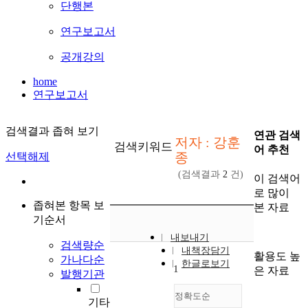
단행본
연구보고서
공개강의
home
연구보고서
검색결과 좁혀 보기
연관 검색
저자 : 강훈
검색키워드
어 추천
종
선택해제
(검색결과
2
건)
이 검색어
로 많이
좁혀본 항목 보
본 자료
기순서
내보내기
검색량순
내책장담기
활용도 높
가나다순
한글로보기
1
은 자료
발행기관
정확도순
기타