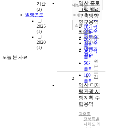
익산 홀로
기관
내림차순
정확도
그램 밸리
(2)
순
발행연도
10개씩 출력
구축방향
내림차순
인기도
연구용역
순
조회
2025
10개씩
연도순
(1)
강훈종
출력
제목순
전라북도
20개씩
2020
익산시
저자순
출력
(1)
2020
발행기
30개씩
관순
출력
오늘 본 자료
원
50개씩
문
출력
보
100개씩
기
2
출력
익산 디지
털관광 시
행계획 수
립용역
강훈종
전북특별
자치도 익