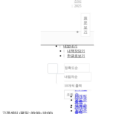
산시
2025
원
문
보
기
내보내기
내책장담기
한글로보기
정확도순
내림차순
정확도
순
10개씩 출력
내림차순
인기도
순
조회
10개씩
연도순
출력
제목순
20개씩
저자순
출력
고객센터 (평일: 09:00~18:00)