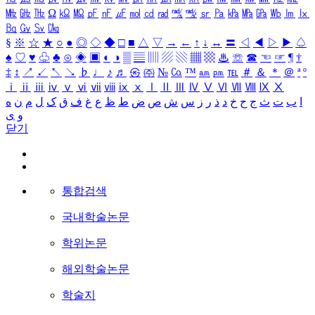
㎒
㎓
㎔
Ω
㏀
㏁
㎊
㎋
㎌
㏖
㏅
㎭
㎮
㎯
㏛
㎩
㎪
㎫
㎬
㏝
㏐
㏓
㏃
㏉
㏜
㏆
§
※
☆
★
○
●
◎
◇
◆
□
■
△
▽
→
←
↑
↓
↔
〓
◁
◀
▷
▶
♤
♠
♡
♥
♧
♣
⊙
◈
▣
◐
◑
▒
▤
▥
▨
▧
▦
▩
♨
☏
☎
☜
☞
¶
†
‡
↕
↗
↙
↖
↘
♭
♩
♪
♬
㉿
㈜
№
㏇
™
㏂
㏘
℡
＃
＆
＊
＠
ª
º
ⅰ
ⅱ
ⅲ
ⅳ
ⅴ
ⅵ
ⅶ
ⅷ
ⅸ
ⅹ
Ⅰ
Ⅱ
Ⅲ
Ⅳ
Ⅴ
Ⅵ
Ⅶ
Ⅷ
Ⅸ
Ⅹ
ا
ب
ت
ث
ج
ح
خ
د
ذ
ر
ز
س
ش
ص
ض
ط
ظ
ع
غ
ف
ق
ک
ل
م
ن
ه
و
ی
닫기
통합검색
국내학술논문
학위논문
해외학술논문
학술지