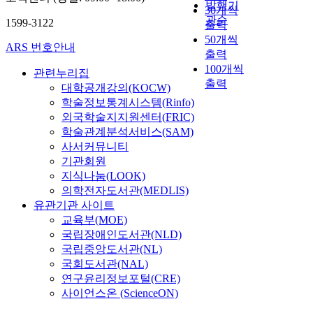
발행기
30개씩
관순
1599-3122
출력
50개씩
ARS 번호안내
출력
100개씩
관련누리집
출력
대학공개강의(KOCW)
학술정보통계시스템(Rinfo)
외국학술지지원센터(FRIC)
학술관계분석서비스(SAM)
사서커뮤니티
기관회원
지식나눔(LOOK)
의학전자도서관(MEDLIS)
유관기관 사이트
교육부(MOE)
국립장애인도서관(NLD)
국립중앙도서관(NL)
국회도서관(NAL)
연구윤리정보포털(CRE)
사이언스온 (ScienceON)