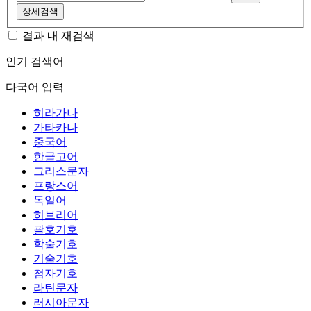
상세검색
결과 내 재검색
인기 검색어
다국어 입력
히라가나
가타카나
중국어
한글고어
그리스문자
프랑스어
독일어
히브리어
괄호기호
학술기호
기술기호
첨자기호
라틴문자
러시아문자