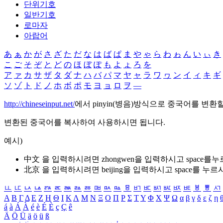
단위기호
일반기호
로마자
아랍어
あ
ぁ
か
が
さ
ざ
た
だ
な
は
ば
ぱ
ま
や
ゃ
ら
わ
ゎ
ん
い
ぃ
き
こ
ご
そ
ぞ
と
ど
の
ほ
ぼ
ぽ
も
よ
ょ
ろ
を
ア
ァ
カ
サ
ザ
タ
ダ
ナ
ハ
バ
パ
マ
ヤ
ャ
ラ
ワ
ヮ
ン
イ
ィ
キ
ギ
ソ
ゾ
ト
ド
ノ
ホ
ボ
ポ
モ
ヨ
ョ
ロ
ヲ
―
http://chineseinput.net/
에서 pinyin(병음)방식으로 중국어를 변환
변환된 중국어를 복사하여 사용하시면 됩니다.
예시)
中文 을 입력하시려면
zhongwen
을 입력하시고 space를
北京 을 입력하시려면
beijing
을 입력하시고 space를 누르
ㅥ
ㅦ
ㅧ
ㅨ
ㅩ
ㅪ
ㅫ
ㅬ
ㅭ
ㅮ
ㅯ
ㅰ
ㅱ
ㅲ
ㅳ
ㅴ
ㅵ
ㅶ
ㅷ
ㅸ
ㅹ
ㅺ
Α
Β
Γ
Δ
Ε
Ζ
Η
Θ
Ι
Κ
Λ
Μ
Ν
Ξ
Ο
Π
Ρ
Σ
Τ
Υ
Φ
Χ
Ψ
Ω
α
β
γ
δ
ε
ζ
η
á
à
Á
À
é
è
É
È
ç
Ç
ê
Ä
Ö
Ü
ä
ö
ü
ß