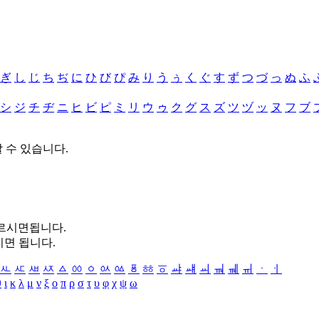
ぎ
し
じ
ち
ぢ
に
ひ
び
ぴ
み
り
う
ぅ
く
ぐ
す
ず
つ
づ
っ
ぬ
ふ
シ
ジ
チ
ヂ
ニ
ヒ
ビ
ピ
ミ
リ
ウ
ゥ
ク
グ
ス
ズ
ツ
ヅ
ッ
ヌ
フ
ブ
할 수 있습니다.
누르시면됩니다.
시면 됩니다.
ㅻ
ㅼ
ㅽ
ㅾ
ㅿ
ㆀ
ㆁ
ㆂ
ㆃ
ㆄ
ㆅ
ㆆ
ㆇ
ㆈ
ㆉ
ㆊ
ㆋ
ㆌ
ㆍ
ㆎ
θ
ι
κ
λ
μ
ν
ξ
ο
π
ρ
σ
τ
υ
φ
χ
ψ
ω