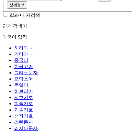
상세검색
결과 내 재검색
인기 검색어
다국어 입력
히라가나
가타카나
중국어
한글고어
그리스문자
프랑스어
독일어
히브리어
괄호기호
학술기호
기술기호
첨자기호
라틴문자
러시아문자