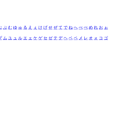
ぶ
ぷ
む
ゆ
ゅ
る
え
ぇ
け
げ
せ
ぜ
て
で
ね
へ
べ
ぺ
め
れ
お
ぉ
プ
ム
ユ
ュ
ル
エ
ェ
ケ
ゲ
セ
ゼ
テ
デ
ヘ
ベ
ペ
メ
レ
オ
ォ
コ
ゴ