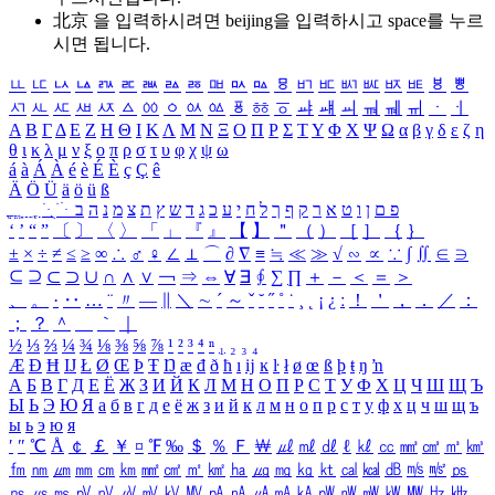
北京 을 입력하시려면
beijing
을 입력하시고 space를 누르
시면 됩니다.
ㅥ
ㅦ
ㅧ
ㅨ
ㅩ
ㅪ
ㅫ
ㅬ
ㅭ
ㅮ
ㅯ
ㅰ
ㅱ
ㅲ
ㅳ
ㅴ
ㅵ
ㅶ
ㅷ
ㅸ
ㅹ
ㅺ
ㅻ
ㅼ
ㅽ
ㅾ
ㅿ
ㆀ
ㆁ
ㆂ
ㆃ
ㆄ
ㆅ
ㆆ
ㆇ
ㆈ
ㆉ
ㆊ
ㆋ
ㆌ
ㆍ
ㆎ
Α
Β
Γ
Δ
Ε
Ζ
Η
Θ
Ι
Κ
Λ
Μ
Ν
Ξ
Ο
Π
Ρ
Σ
Τ
Υ
Φ
Χ
Ψ
Ω
α
β
γ
δ
ε
ζ
η
θ
ι
κ
λ
μ
ν
ξ
ο
π
ρ
σ
τ
υ
φ
χ
ψ
ω
á
à
Á
À
é
è
É
È
ç
Ç
ê
Ä
Ö
Ü
ä
ö
ü
ß
ְ
ֳ
ֲ
ֱ
ָ
ַ
ֵ
ֶ
ִ
ֹ
ּ
ֻ
ׂ
ׁ
ּ
ב
ה
נ
מ
צ
ת
ץ
ש
ד
ג
כ
ע
י
ח
ל
ך
ף
ק
ר
א
ט
ו
ן
ם
פ
‘
’
“
”
〔
〕
〈
〉
「
」
『
』
【
】
＂
（
）
［
］
｛
｝
±
×
÷
≠
≤
≥
∞
∴
♂
♀
∠
⊥
⌒
∂
∇
≡
≒
≪
≫
√
∽
∝
∵
∫
∬
∈
∋
⊆
⊇
⊂
⊃
∪
∩
∧
∨
￢
⇒
⇔
∀
∃
∮
∑
∏
＋
－
＜
＝
＞
、
。
·
‥
…
¨
〃
―
∥
＼
∼
´
～
ˇ
˘
˝
˚
˙
¸
˛
¡
¿
ː
！
＇
，
．
／
：
；
？
＾
＿
｀
｜
½
⅓
⅔
¼
¾
⅛
⅜
⅝
⅞
¹
²
³
⁴
ⁿ
₁
₂
₃
₄
Æ
Ð
Ħ
Ĳ
Ł
Ø
Œ
Þ
Ŧ
Ŋ
æ
đ
ð
ħ
ı
ĳ
ĸ
ŀ
ł
ø
œ
ß
þ
ŧ
ŋ
ŉ
А
Б
В
Г
Д
Е
Ё
Ж
З
И
Й
К
Л
М
Н
О
П
Р
С
Т
У
Ф
Х
Ц
Ч
Ш
Щ
Ъ
Ы
Ь
Э
Ю
Я
а
б
в
г
д
е
ё
ж
з
и
й
к
л
м
н
о
п
р
с
т
у
ф
х
ц
ч
ш
щ
ъ
ы
ь
э
ю
я
′
″
℃
Å
￠
￡
￥
¤
℉
‰
＄
％
Ｆ
￦
㎕
㎖
㎗
ℓ
㎘
㏄
㎣
㎤
㎥
㎦
㎙
㎚
㎛
㎜
㎝
㎞
㎟
㎠
㎡
㎢
㏊
㎍
㎎
㎏
㏏
㎈
㎉
㏈
㎧
㎨
㎰
㎱
㎲
㎳
㎴
㎵
㎶
㎷
㎸
㎹
㎀
㎁
㎂
㎃
㎄
㎺
㎻
㎽
㎾
㎿
㎐
㎑