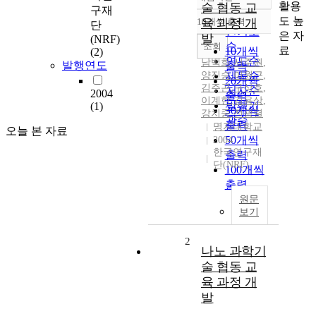
정확도
활용
술 협동 교
구재
순
도 높
10개씩 출력
육 과정 개
단
내림차순
인기도
은 자
발
(NRF)
순
조회
료
10개씩
(2)
연도순
남백희
,
서주원
,
발행연도
출력
양진승
제목순
,
이원근
,
20개씩
김주곤
,
구상호
,
저자순
2004
출력
이계한
,
김용상
,
발행기
(1)
30개씩
강치중
,
전광렬
관순
출력
명지대학교
오늘 본 자료
50개씩
2004
한국연구재
출력
단(NRF)
100개씩
출력
원문
보기
2
나노 과학기
술 협동 교
육 과정 개
발