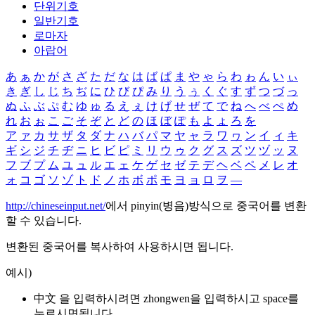
단위기호
일반기호
로마자
아랍어
あ
ぁ
か
が
さ
ざ
た
だ
な
は
ば
ぱ
ま
や
ゃ
ら
わ
ゎ
ん
い
ぃ
き
ぎ
し
じ
ち
ぢ
に
ひ
び
ぴ
み
り
う
ぅ
く
ぐ
す
ず
つ
づ
っ
ぬ
ふ
ぶ
ぷ
む
ゆ
ゅ
る
え
ぇ
け
げ
せ
ぜ
て
で
ね
へ
べ
ぺ
め
れ
お
ぉ
こ
ご
そ
ぞ
と
ど
の
ほ
ぼ
ぽ
も
よ
ょ
ろ
を
ア
ァ
カ
サ
ザ
タ
ダ
ナ
ハ
バ
パ
マ
ヤ
ャ
ラ
ワ
ヮ
ン
イ
ィ
キ
ギ
シ
ジ
チ
ヂ
ニ
ヒ
ビ
ピ
ミ
リ
ウ
ゥ
ク
グ
ス
ズ
ツ
ヅ
ッ
ヌ
フ
ブ
プ
ム
ユ
ュ
ル
エ
ェ
ケ
ゲ
セ
ゼ
テ
デ
ヘ
ベ
ペ
メ
レ
オ
ォ
コ
ゴ
ソ
ゾ
ト
ド
ノ
ホ
ボ
ポ
モ
ヨ
ョ
ロ
ヲ
―
http://chineseinput.net/
에서 pinyin(병음)방식으로 중국어를 변환
할 수 있습니다.
변환된 중국어를 복사하여 사용하시면 됩니다.
예시)
中文 을 입력하시려면
zhongwen
을 입력하시고 space를
누르시면됩니다.