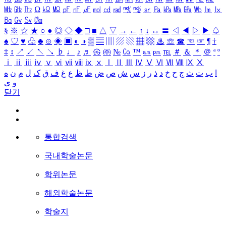
㎒
㎓
㎔
Ω
㏀
㏁
㎊
㎋
㎌
㏖
㏅
㎭
㎮
㎯
㏛
㎩
㎪
㎫
㎬
㏝
㏐
㏓
㏃
㏉
㏜
㏆
§
※
☆
★
○
●
◎
◇
◆
□
■
△
▽
→
←
↑
↓
↔
〓
◁
◀
▷
▶
♤
♠
♡
♥
♧
♣
⊙
◈
▣
◐
◑
▒
▤
▥
▨
▧
▦
▩
♨
☏
☎
☜
☞
¶
†
‡
↕
↗
↙
↖
↘
♭
♩
♪
♬
㉿
㈜
№
㏇
™
㏂
㏘
℡
＃
＆
＊
＠
ª
º
ⅰ
ⅱ
ⅲ
ⅳ
ⅴ
ⅵ
ⅶ
ⅷ
ⅸ
ⅹ
Ⅰ
Ⅱ
Ⅲ
Ⅳ
Ⅴ
Ⅵ
Ⅶ
Ⅷ
Ⅸ
Ⅹ
ا
ب
ت
ث
ج
ح
خ
د
ذ
ر
ز
س
ش
ص
ض
ط
ظ
ع
غ
ف
ق
ک
ل
م
ن
ه
و
ی
닫기
통합검색
국내학술논문
학위논문
해외학술논문
학술지