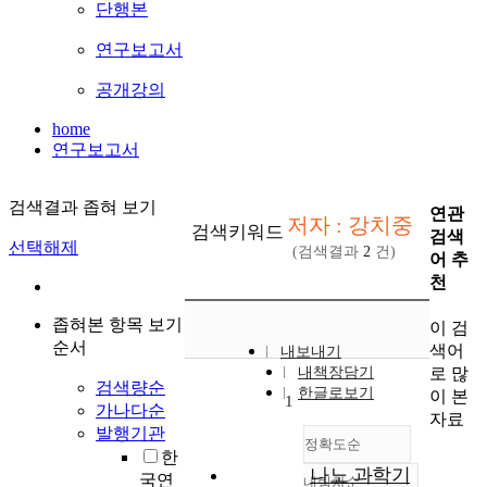
단행본
연구보고서
공개강의
home
연구보고서
검색결과 좁혀 보기
연관
저자 : 강치중
검색키워드
검색
선택해제
(검색결과
2
건)
어 추
천
좁혀본 항목 보기
이 검
순서
색어
내보내기
로 많
내책장담기
검색량순
한글로보기
이 본
1
가나다순
자료
발행기관
정확도순
한
나노 과학기
국연
내림차순