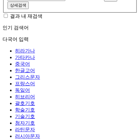
상세검색
결과 내 재검색
인기 검색어
다국어 입력
히라가나
가타카나
중국어
한글고어
그리스문자
프랑스어
독일어
히브리어
괄호기호
학술기호
기술기호
첨자기호
라틴문자
러시아문자