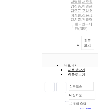
남백희
,
서주원
,
양진승
,
이원근
,
김주곤
,
구상호
,
이계한
,
김용상
,
강치중
,
전광렬
한국연구재
단(NRF)
원문
보기
내보내기
내책장담기
한글로보기
정확도순
내림차순
정확도
순
10개씩 출력
내림차순
인기도