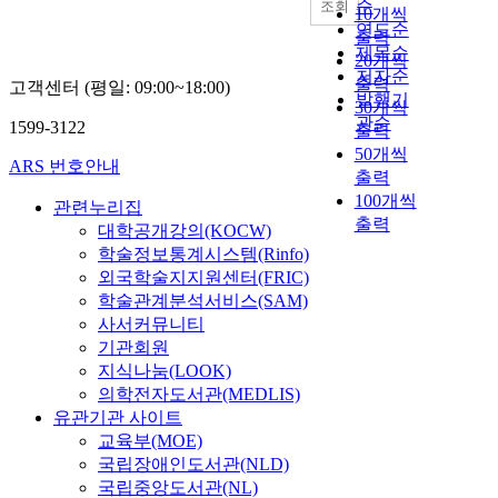
순
조회
10개씩
연도순
출력
제목순
20개씩
저자순
출력
고객센터 (평일: 09:00~18:00)
발행기
30개씩
관순
1599-3122
출력
50개씩
ARS 번호안내
출력
100개씩
관련누리집
출력
대학공개강의(KOCW)
학술정보통계시스템(Rinfo)
외국학술지지원센터(FRIC)
학술관계분석서비스(SAM)
사서커뮤니티
기관회원
지식나눔(LOOK)
의학전자도서관(MEDLIS)
유관기관 사이트
교육부(MOE)
국립장애인도서관(NLD)
국립중앙도서관(NL)