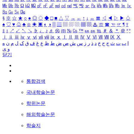
㎒
㎓
㎔
Ω
㏀
㏁
㎊
㎋
㎌
㏖
㏅
㎭
㎮
㎯
㏛
㎩
㎪
㎫
㎬
㏝
㏐
㏓
㏃
㏉
㏜
㏆
§
※
☆
★
○
●
◎
◇
◆
□
■
△
▽
→
←
↑
↓
↔
〓
◁
◀
▷
▶
♤
♠
♡
♥
♧
♣
⊙
◈
▣
◐
◑
▒
▤
▥
▨
▧
▦
▩
♨
☏
☎
☜
☞
¶
†
‡
↕
↗
↙
↖
↘
♭
♩
♪
♬
㉿
㈜
№
㏇
™
㏂
㏘
℡
＃
＆
＊
＠
ª
º
ⅰ
ⅱ
ⅲ
ⅳ
ⅴ
ⅵ
ⅶ
ⅷ
ⅸ
ⅹ
Ⅰ
Ⅱ
Ⅲ
Ⅳ
Ⅴ
Ⅵ
Ⅶ
Ⅷ
Ⅸ
Ⅹ
ا
ب
ت
ث
ج
ح
خ
د
ذ
ر
ز
س
ش
ص
ض
ط
ظ
ع
غ
ف
ق
ک
ل
م
ن
ه
و
ی
닫기
통합검색
국내학술논문
학위논문
해외학술논문
학술지