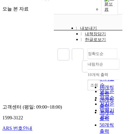
문보
오늘 본 자료
기
내보내기
내책장담기
한글로보기
정확도순
내림차순
정확도
순
10개씩 출력
내림차순
인기도
순
조회
10개씩
연도순
출력
제목순
20개씩
저자순
출력
고객센터 (평일: 09:00~18:00)
발행기
30개씩
관순
1599-3122
출력
50개씩
ARS 번호안내
출력