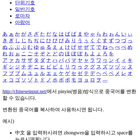
단위기호
일반기호
로마자
아랍어
あ
ぁ
か
が
さ
ざ
た
だ
な
は
ば
ぱ
ま
や
ゃ
ら
わ
ゎ
ん
い
ぃ
き
ぎ
し
じ
ち
ぢ
に
ひ
び
ぴ
み
り
う
ぅ
く
ぐ
す
ず
つ
づ
っ
ぬ
ふ
ぶ
ぷ
む
ゆ
ゅ
る
え
ぇ
け
げ
せ
ぜ
て
で
ね
へ
べ
ぺ
め
れ
お
ぉ
こ
ご
そ
ぞ
と
ど
の
ほ
ぼ
ぽ
も
よ
ょ
ろ
を
ア
ァ
カ
サ
ザ
タ
ダ
ナ
ハ
バ
パ
マ
ヤ
ャ
ラ
ワ
ヮ
ン
イ
ィ
キ
ギ
シ
ジ
チ
ヂ
ニ
ヒ
ビ
ピ
ミ
リ
ウ
ゥ
ク
グ
ス
ズ
ツ
ヅ
ッ
ヌ
フ
ブ
プ
ム
ユ
ュ
ル
エ
ェ
ケ
ゲ
セ
ゼ
テ
デ
ヘ
ベ
ペ
メ
レ
オ
ォ
コ
ゴ
ソ
ゾ
ト
ド
ノ
ホ
ボ
ポ
モ
ヨ
ョ
ロ
ヲ
―
http://chineseinput.net/
에서 pinyin(병음)방식으로 중국어를 변환
할 수 있습니다.
변환된 중국어를 복사하여 사용하시면 됩니다.
예시)
中文 을 입력하시려면
zhongwen
을 입력하시고 space를
누르시면됩니다.