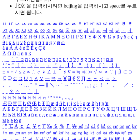
北京 을 입력하시려면
beijing
을 입력하시고 space를 누르
시면 됩니다.
ㅥ
ㅦ
ㅧ
ㅨ
ㅩ
ㅪ
ㅫ
ㅬ
ㅭ
ㅮ
ㅯ
ㅰ
ㅱ
ㅲ
ㅳ
ㅴ
ㅵ
ㅶ
ㅷ
ㅸ
ㅹ
ㅺ
ㅻ
ㅼ
ㅽ
ㅾ
ㅿ
ㆀ
ㆁ
ㆂ
ㆃ
ㆄ
ㆅ
ㆆ
ㆇ
ㆈ
ㆉ
ㆊ
ㆋ
ㆌ
ㆍ
ㆎ
Α
Β
Γ
Δ
Ε
Ζ
Η
Θ
Ι
Κ
Λ
Μ
Ν
Ξ
Ο
Π
Ρ
Σ
Τ
Υ
Φ
Χ
Ψ
Ω
α
β
γ
δ
ε
ζ
η
θ
ι
κ
λ
μ
ν
ξ
ο
π
ρ
σ
τ
υ
φ
χ
ψ
ω
á
à
Á
À
é
è
É
È
ç
Ç
ê
Ä
Ö
Ü
ä
ö
ü
ß
ְ
ֳ
ֲ
ֱ
ָ
ַ
ֵ
ֶ
ִ
ֹ
ּ
ֻ
ׂ
ׁ
ּ
ב
ה
נ
מ
צ
ת
ץ
ש
ד
ג
כ
ע
י
ח
ל
ך
ף
ק
ר
א
ט
ו
ן
ם
פ
‘
’
“
”
〔
〕
〈
〉
「
」
『
』
【
】
＂
（
）
［
］
｛
｝
±
×
÷
≠
≤
≥
∞
∴
♂
♀
∠
⊥
⌒
∂
∇
≡
≒
≪
≫
√
∽
∝
∵
∫
∬
∈
∋
⊆
⊇
⊂
⊃
∪
∩
∧
∨
￢
⇒
⇔
∀
∃
∮
∑
∏
＋
－
＜
＝
＞
、
。
·
‥
…
¨
〃
―
∥
＼
∼
´
～
ˇ
˘
˝
˚
˙
¸
˛
¡
¿
ː
！
＇
，
．
／
：
；
？
＾
＿
｀
｜
½
⅓
⅔
¼
¾
⅛
⅜
⅝
⅞
¹
²
³
⁴
ⁿ
₁
₂
₃
₄
Æ
Ð
Ħ
Ĳ
Ł
Ø
Œ
Þ
Ŧ
Ŋ
æ
đ
ð
ħ
ı
ĳ
ĸ
ŀ
ł
ø
œ
ß
þ
ŧ
ŋ
ŉ
А
Б
В
Г
Д
Е
Ё
Ж
З
И
Й
К
Л
М
Н
О
П
Р
С
Т
У
Ф
Х
Ц
Ч
Ш
Щ
Ъ
Ы
Ь
Э
Ю
Я
а
б
в
г
д
е
ё
ж
з
и
й
к
л
м
н
о
п
р
с
т
у
ф
х
ц
ч
ш
щ
ъ
ы
ь
э
ю
я
′
″
℃
Å
￠
￡
￥
¤
℉
‰
＄
％
Ｆ
￦
㎕
㎖
㎗
ℓ
㎘
㏄
㎣
㎤
㎥
㎦
㎙
㎚
㎛
㎜
㎝
㎞
㎟
㎠
㎡
㎢
㏊
㎍
㎎
㎏
㏏
㎈
㎉
㏈
㎧
㎨
㎰
㎱
㎲
㎳
㎴
㎵
㎶
㎷
㎸
㎹
㎀
㎁
㎂
㎃
㎄
㎺
㎻
㎽
㎾
㎿
㎐
㎑