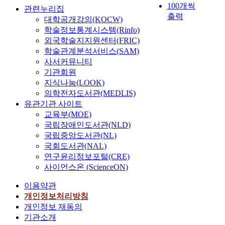
100개씩
관련누리집
출력
대학공개강의(KOCW)
학술정보통계시스템(Rinfo)
외국학술지지원센터(FRIC)
학술관계분석서비스(SAM)
사서커뮤니티
기관회원
지식나눔(LOOK)
의학전자도서관(MEDLIS)
유관기관 사이트
교육부(MOE)
국립장애인도서관(NLD)
국립중앙도서관(NL)
국회도서관(NAL)
연구윤리정보포털(CRE)
사이언스온 (ScienceON)
이용약관
개인정보처리방침
개인정보 재동의
기관소개