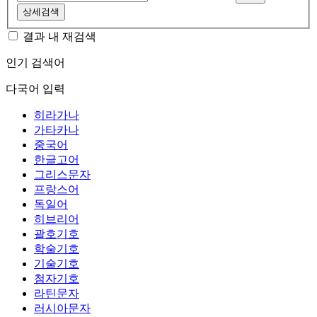
상세검색
결과 내 재검색
인기 검색어
다국어 입력
히라가나
가타카나
중국어
한글고어
그리스문자
프랑스어
독일어
히브리어
괄호기호
학술기호
기술기호
첨자기호
라틴문자
러시아문자