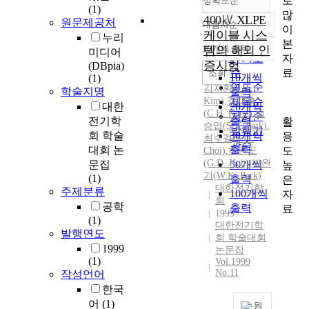
로
정확도순
(1)
많
400㎸ XLPE
원문제공처
내림차순
이
정확도
케이블 시스
누리
본
순
10개씩 출력
템의 해외 인
미디어
내림차순
자
인기도
증시험
(DBpia)
료
순
조회
10개씩
(1)
연도순
김지환(J.
H.
학술지명
출력
Kim)
,
강채홍
제목순
대한
20개씩
(
C.H.
Kang
)
,
백
저자순
전기학
출력
활
승엽(S.Y. Baik)
,
발행기
회 학술
30개씩
용
최수걸(S.G.
관순
대회 논
출력
도
Choi)
,
허근도
(G.D. Huh)
,
박완
문집
50개씩
높
기(W.K. Park)
(1)
출력
은
대한전기학
주제분류
100개씩
자
회
공학
출력
료
1999
(1)
대한전기학
발행연도
회 학술대회
1999
논문집
(1)
Vol.1999
No.11
작성언어
한국
어
(1)
원