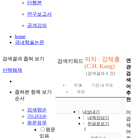
단행본
연구보고서
공개강의
home
국내학술논문
저자 : 강채홍
검색결과 좁혀 보기
연
검색키워드
(C.H. Kang)
관
선택해제
검
(검색결과
1
건)
색
무료
기관 내 무료
어
좁혀본 항목 보기
유료
추
순서
천
검색량순
이
내보내기
가나다순
내책장담기
검
원문유무
한글로보기
색
1
원문
어
있음