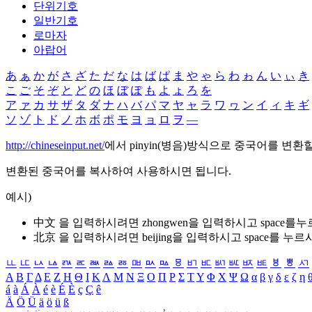
단위기호
일반기호
로마자
아랍어
あ
ぁ
か
が
さ
ざ
た
だ
な
は
ば
ぱ
ま
や
ゃ
ら
わ
ゎ
ん
い
ぃ
き
こ
ご
そ
ぞ
と
ど
の
ほ
ぼ
ぽ
も
よ
ょ
ろ
を
ア
ァ
カ
サ
ザ
タ
ダ
ナ
ハ
バ
パ
マ
ヤ
ャ
ラ
ワ
ヮ
ン
イ
ィ
キ
ギ
ソ
ゾ
ト
ド
ノ
ホ
ボ
ポ
モ
ヨ
ョ
ロ
ヲ
―
http://chineseinput.net/
에서 pinyin(병음)방식으로 중국어를 변환
변환된 중국어를 복사하여 사용하시면 됩니다.
예시)
中文 을 입력하시려면
zhongwen
을 입력하시고 space를
北京 을 입력하시려면
beijing
을 입력하시고 space를 누르
ㅥ
ㅦ
ㅧ
ㅨ
ㅩ
ㅪ
ㅫ
ㅬ
ㅭ
ㅮ
ㅯ
ㅰ
ㅱ
ㅲ
ㅳ
ㅴ
ㅵ
ㅶ
ㅷ
ㅸ
ㅹ
ㅺ
Α
Β
Γ
Δ
Ε
Ζ
Η
Θ
Ι
Κ
Λ
Μ
Ν
Ξ
Ο
Π
Ρ
Σ
Τ
Υ
Φ
Χ
Ψ
Ω
α
β
γ
δ
ε
ζ
η
á
à
Á
À
é
è
É
È
ç
Ç
ê
Ä
Ö
Ü
ä
ö
ü
ß