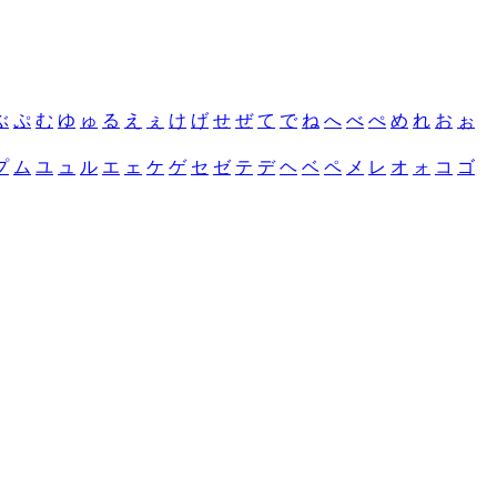
ぶ
ぷ
む
ゆ
ゅ
る
え
ぇ
け
げ
せ
ぜ
て
で
ね
へ
べ
ぺ
め
れ
お
ぉ
プ
ム
ユ
ュ
ル
エ
ェ
ケ
ゲ
セ
ゼ
テ
デ
ヘ
ベ
ペ
メ
レ
オ
ォ
コ
ゴ