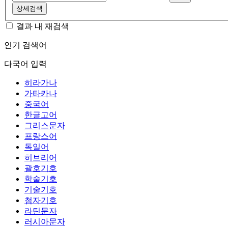
상세검색
결과 내 재검색
인기 검색어
다국어 입력
히라가나
가타카나
중국어
한글고어
그리스문자
프랑스어
독일어
히브리어
괄호기호
학술기호
기술기호
첨자기호
라틴문자
러시아문자