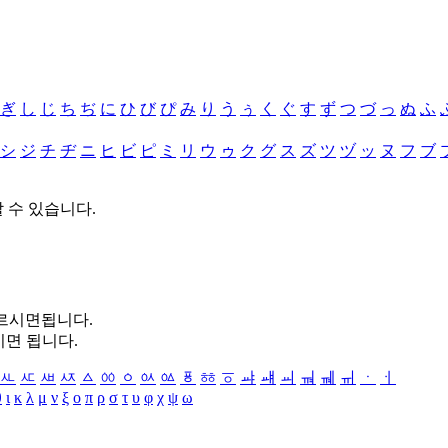
ぎ
し
じ
ち
ぢ
に
ひ
び
ぴ
み
り
う
ぅ
く
ぐ
す
ず
つ
づ
っ
ぬ
ふ
シ
ジ
チ
ヂ
ニ
ヒ
ビ
ピ
ミ
リ
ウ
ゥ
ク
グ
ス
ズ
ツ
ヅ
ッ
ヌ
フ
ブ
할 수 있습니다.
누르시면됩니다.
시면 됩니다.
ㅻ
ㅼ
ㅽ
ㅾ
ㅿ
ㆀ
ㆁ
ㆂ
ㆃ
ㆄ
ㆅ
ㆆ
ㆇ
ㆈ
ㆉ
ㆊ
ㆋ
ㆌ
ㆍ
ㆎ
θ
ι
κ
λ
μ
ν
ξ
ο
π
ρ
σ
τ
υ
φ
χ
ψ
ω