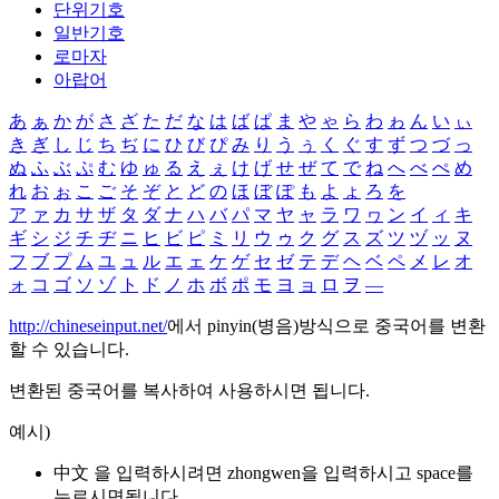
단위기호
일반기호
로마자
아랍어
あ
ぁ
か
が
さ
ざ
た
だ
な
は
ば
ぱ
ま
や
ゃ
ら
わ
ゎ
ん
い
ぃ
き
ぎ
し
じ
ち
ぢ
に
ひ
び
ぴ
み
り
う
ぅ
く
ぐ
す
ず
つ
づ
っ
ぬ
ふ
ぶ
ぷ
む
ゆ
ゅ
る
え
ぇ
け
げ
せ
ぜ
て
で
ね
へ
べ
ぺ
め
れ
お
ぉ
こ
ご
そ
ぞ
と
ど
の
ほ
ぼ
ぽ
も
よ
ょ
ろ
を
ア
ァ
カ
サ
ザ
タ
ダ
ナ
ハ
バ
パ
マ
ヤ
ャ
ラ
ワ
ヮ
ン
イ
ィ
キ
ギ
シ
ジ
チ
ヂ
ニ
ヒ
ビ
ピ
ミ
リ
ウ
ゥ
ク
グ
ス
ズ
ツ
ヅ
ッ
ヌ
フ
ブ
プ
ム
ユ
ュ
ル
エ
ェ
ケ
ゲ
セ
ゼ
テ
デ
ヘ
ベ
ペ
メ
レ
オ
ォ
コ
ゴ
ソ
ゾ
ト
ド
ノ
ホ
ボ
ポ
モ
ヨ
ョ
ロ
ヲ
―
http://chineseinput.net/
에서 pinyin(병음)방식으로 중국어를 변환
할 수 있습니다.
변환된 중국어를 복사하여 사용하시면 됩니다.
예시)
中文 을 입력하시려면
zhongwen
을 입력하시고 space를
누르시면됩니다.