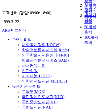
출력
제목순
20개씩
저자순
출력
고객센터 (평일: 09:00~18:00)
발행기
30개씩
관순
1599-3122
출력
50개씩
ARS 번호안내
출력
100개씩
관련누리집
출력
대학공개강의(KOCW)
학술정보통계시스템(Rinfo)
외국학술지지원센터(FRIC)
학술관계분석서비스(SAM)
사서커뮤니티
기관회원
지식나눔(LOOK)
의학전자도서관(MEDLIS)
유관기관 사이트
교육부(MOE)
국립장애인도서관(NLD)
국립중앙도서관(NL)
국회도서관(NAL)