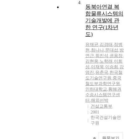
4
동북아연결 복
합물류시스템의
기술개발에 관
한 연구(1차년
도)
유재균
,
김경태
,
정병
현
,
최나나
,
문대섭
,
방
연근
,
최진석
,
권용장
,
김현웅
,
노학래
,
이희
성
,
이재욱
,
이승희
,
강
영진
,
유춘국
,
한국철
도기술연구원
,
중국
철도부과학연구원
,
인하대학교
,
황해권
수송시스템연구센
터
,
해외선박
건설교통부
2001
한국건설기술연
구원
원문보기