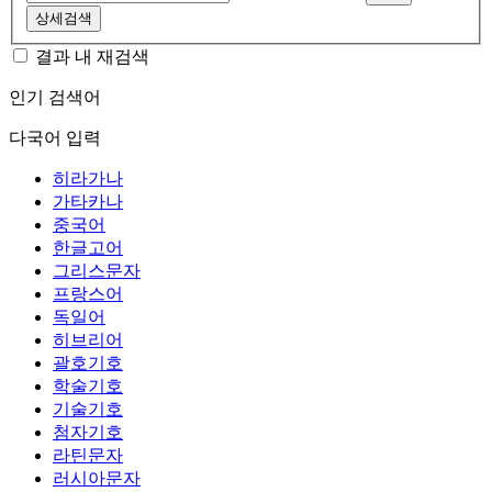
상세검색
결과 내 재검색
인기 검색어
다국어 입력
히라가나
가타카나
중국어
한글고어
그리스문자
프랑스어
독일어
히브리어
괄호기호
학술기호
기술기호
첨자기호
라틴문자
러시아문자