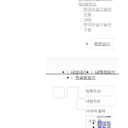
제2발전소
한국건설기술연
구원
1990
한국건설기술연
구원
원문보기
내보내기
내책장담기
한글로보기
정확도순
내림차순
정확도
순
10개씩 출력
내림차순
인기도
순
조회
10개씩
연도순