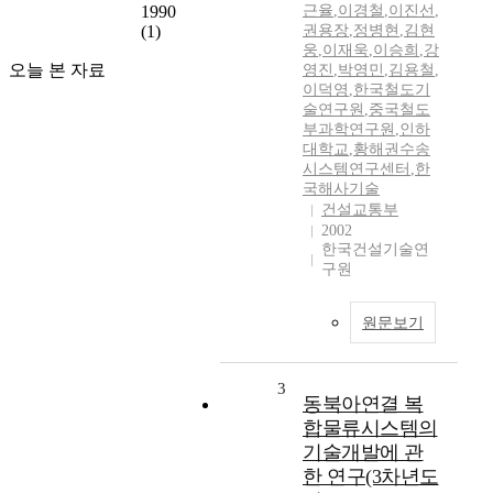
1990
근율
,
이경철
,
이진선
,
(1)
권용장
,
정병현
,
김현
웅
,
이재욱
,
이승희
,
강
오늘 본 자료
영진
,
박영민
,
김용철
,
이덕영
,
한국철도기
술연구원
,
중국철도
부과학연구원
,
인하
대학교
,
황해권수송
시스템연구센터
,
한
국해사기술
건설교통부
2002
한국건설기술연
구원
원문보기
3
동북아연결 복
합물류시스템의
기술개발에 관
한 연구(3차년도