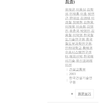
최종)
유재균
,
이용상
,
김학
성
,
민재홍
,
이호
,
방연
근
,
문대섭
,
김경태
,
이
경철
,
정병현
,
김현웅
,
이재욱
,
이승희
,
강영
진
,
유춘국
,
박영민
,
김
용철
,
이덕영
,
한국철
도기술연구원
,
중국
철도부과학연구원
,
인하대학교
,
황해권
수송시스템연구센
터
,
해외선박
,
한국해
사기술
,
유신코퍼레
이션
건설교통부
2003
한국건설기술연
구원
원문보기