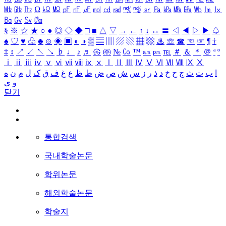
㎒
㎓
㎔
Ω
㏀
㏁
㎊
㎋
㎌
㏖
㏅
㎭
㎮
㎯
㏛
㎩
㎪
㎫
㎬
㏝
㏐
㏓
㏃
㏉
㏜
㏆
§
※
☆
★
○
●
◎
◇
◆
□
■
△
▽
→
←
↑
↓
↔
〓
◁
◀
▷
▶
♤
♠
♡
♥
♧
♣
⊙
◈
▣
◐
◑
▒
▤
▥
▨
▧
▦
▩
♨
☏
☎
☜
☞
¶
†
‡
↕
↗
↙
↖
↘
♭
♩
♪
♬
㉿
㈜
№
㏇
™
㏂
㏘
℡
＃
＆
＊
＠
ª
º
ⅰ
ⅱ
ⅲ
ⅳ
ⅴ
ⅵ
ⅶ
ⅷ
ⅸ
ⅹ
Ⅰ
Ⅱ
Ⅲ
Ⅳ
Ⅴ
Ⅵ
Ⅶ
Ⅷ
Ⅸ
Ⅹ
ا
ب
ت
ث
ج
ح
خ
د
ذ
ر
ز
س
ش
ص
ض
ط
ظ
ع
غ
ف
ق
ک
ل
م
ن
ه
و
ی
닫기
통합검색
국내학술논문
학위논문
해외학술논문
학술지