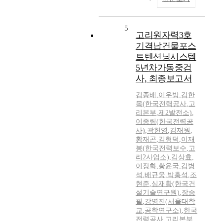
5
고리원자력3호
기격납건물포스
트텐션닝시스템
5년차가동중검
사, 최종보고서
김종배
,
이우방
,
김한
목(한국전력공사
,
고
리본부
,
제2발전소)
,
이종림(한국전력공
사)
,
곽헌영
,
김재원
,
황재곤
,
김형덕
,
이재
봉(한국전력보수
,
고
리2사업소)
,
김상효
,
이장화
,
황윤국
,
김병
석
,
배규웅
,
박홍석
,
조
현준
,
심재황(한국건
설기술연구원)
,
장승
필
,
강영진(서울대학
교
,
공학연구소)
,
한국
전력공사
,
고리본부
,