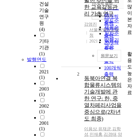
활한 추진을 위
로
순
건설
10개씩 출력
내림차순
많
한 교육갈등관
인기도
기술
이
리 기초 연구
순
조회
10개씩
연구
본
연도순
출력
원
강영진
자
제목순
(4)
20개씩
서울특별시교육
료
저자순
청
출력
발행기
기타
2021
30개씩
관순
기관
출력
(1)
활
50개씩
원문보기
발행연도
용
출력
도
100개씩
2021
높
2
출력
(1)
동북아연결 복
은
합물류시스템의
자
2003
기술개발에 관
료
(1)
한 연구: 한, 중
열차페리사업을
2002
(1)
중심으로(2차년
도 최종)
2001
(1)
이용상
,
유재균
,
김학
성
,
민재홍
,
김경태
,
양