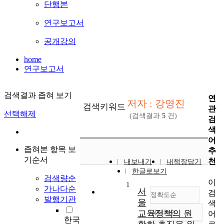
단행본
연구보고서
공개강의
home
연구보고서
검색결과 좁혀 보기
연
저자 : 강영진
검색키워드
관
선택해제
(검색결과
5
건)
검
색
어
좁혀본 항목 보
추
기순서
천
내보내기
내책장담기
한글로보기
검색량순
이
1
가나다순
서
검
정확도순
발행기관
울
색
교육정책의 원
내림차순
어
정확도
한국