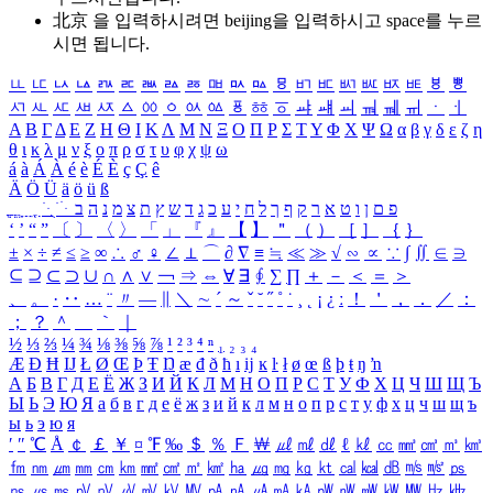
北京 을 입력하시려면
beijing
을 입력하시고 space를 누르
시면 됩니다.
ㅥ
ㅦ
ㅧ
ㅨ
ㅩ
ㅪ
ㅫ
ㅬ
ㅭ
ㅮ
ㅯ
ㅰ
ㅱ
ㅲ
ㅳ
ㅴ
ㅵ
ㅶ
ㅷ
ㅸ
ㅹ
ㅺ
ㅻ
ㅼ
ㅽ
ㅾ
ㅿ
ㆀ
ㆁ
ㆂ
ㆃ
ㆄ
ㆅ
ㆆ
ㆇ
ㆈ
ㆉ
ㆊ
ㆋ
ㆌ
ㆍ
ㆎ
Α
Β
Γ
Δ
Ε
Ζ
Η
Θ
Ι
Κ
Λ
Μ
Ν
Ξ
Ο
Π
Ρ
Σ
Τ
Υ
Φ
Χ
Ψ
Ω
α
β
γ
δ
ε
ζ
η
θ
ι
κ
λ
μ
ν
ξ
ο
π
ρ
σ
τ
υ
φ
χ
ψ
ω
á
à
Á
À
é
è
É
È
ç
Ç
ê
Ä
Ö
Ü
ä
ö
ü
ß
ְ
ֳ
ֲ
ֱ
ָ
ַ
ֵ
ֶ
ִ
ֹ
ּ
ֻ
ׂ
ׁ
ּ
ב
ה
נ
מ
צ
ת
ץ
ש
ד
ג
כ
ע
י
ח
ל
ך
ף
ק
ר
א
ט
ו
ן
ם
פ
‘
’
“
”
〔
〕
〈
〉
「
」
『
』
【
】
＂
（
）
［
］
｛
｝
±
×
÷
≠
≤
≥
∞
∴
♂
♀
∠
⊥
⌒
∂
∇
≡
≒
≪
≫
√
∽
∝
∵
∫
∬
∈
∋
⊆
⊇
⊂
⊃
∪
∩
∧
∨
￢
⇒
⇔
∀
∃
∮
∑
∏
＋
－
＜
＝
＞
、
。
·
‥
…
¨
〃
―
∥
＼
∼
´
～
ˇ
˘
˝
˚
˙
¸
˛
¡
¿
ː
！
＇
，
．
／
：
；
？
＾
＿
｀
｜
½
⅓
⅔
¼
¾
⅛
⅜
⅝
⅞
¹
²
³
⁴
ⁿ
₁
₂
₃
₄
Æ
Ð
Ħ
Ĳ
Ł
Ø
Œ
Þ
Ŧ
Ŋ
æ
đ
ð
ħ
ı
ĳ
ĸ
ŀ
ł
ø
œ
ß
þ
ŧ
ŋ
ŉ
А
Б
В
Г
Д
Е
Ё
Ж
З
И
Й
К
Л
М
Н
О
П
Р
С
Т
У
Ф
Х
Ц
Ч
Ш
Щ
Ъ
Ы
Ь
Э
Ю
Я
а
б
в
г
д
е
ё
ж
з
и
й
к
л
м
н
о
п
р
с
т
у
ф
х
ц
ч
ш
щ
ъ
ы
ь
э
ю
я
′
″
℃
Å
￠
￡
￥
¤
℉
‰
＄
％
Ｆ
￦
㎕
㎖
㎗
ℓ
㎘
㏄
㎣
㎤
㎥
㎦
㎙
㎚
㎛
㎜
㎝
㎞
㎟
㎠
㎡
㎢
㏊
㎍
㎎
㎏
㏏
㎈
㎉
㏈
㎧
㎨
㎰
㎱
㎲
㎳
㎴
㎵
㎶
㎷
㎸
㎹
㎀
㎁
㎂
㎃
㎄
㎺
㎻
㎽
㎾
㎿
㎐
㎑