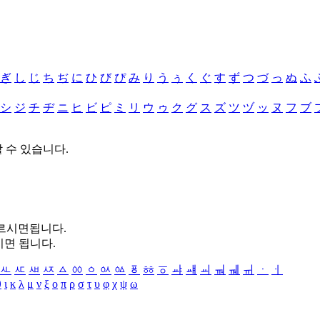
ぎ
し
じ
ち
ぢ
に
ひ
び
ぴ
み
り
う
ぅ
く
ぐ
す
ず
つ
づ
っ
ぬ
ふ
シ
ジ
チ
ヂ
ニ
ヒ
ビ
ピ
ミ
リ
ウ
ゥ
ク
グ
ス
ズ
ツ
ヅ
ッ
ヌ
フ
ブ
할 수 있습니다.
누르시면됩니다.
시면 됩니다.
ㅻ
ㅼ
ㅽ
ㅾ
ㅿ
ㆀ
ㆁ
ㆂ
ㆃ
ㆄ
ㆅ
ㆆ
ㆇ
ㆈ
ㆉ
ㆊ
ㆋ
ㆌ
ㆍ
ㆎ
θ
ι
κ
λ
μ
ν
ξ
ο
π
ρ
σ
τ
υ
φ
χ
ψ
ω