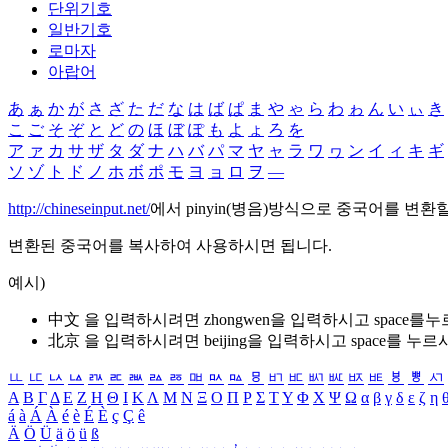
단위기호
일반기호
로마자
아랍어
あ
ぁ
か
が
さ
ざ
た
だ
な
は
ば
ぱ
ま
や
ゃ
ら
わ
ゎ
ん
い
ぃ
き
こ
ご
そ
ぞ
と
ど
の
ほ
ぼ
ぽ
も
よ
ょ
ろ
を
ア
ァ
カ
サ
ザ
タ
ダ
ナ
ハ
バ
パ
マ
ヤ
ャ
ラ
ワ
ヮ
ン
イ
ィ
キ
ギ
ソ
ゾ
ト
ド
ノ
ホ
ボ
ポ
モ
ヨ
ョ
ロ
ヲ
―
http://chineseinput.net/
에서 pinyin(병음)방식으로 중국어를 변환
변환된 중국어를 복사하여 사용하시면 됩니다.
예시)
中文 을 입력하시려면
zhongwen
을 입력하시고 space를
北京 을 입력하시려면
beijing
을 입력하시고 space를 누르
ㅥ
ㅦ
ㅧ
ㅨ
ㅩ
ㅪ
ㅫ
ㅬ
ㅭ
ㅮ
ㅯ
ㅰ
ㅱ
ㅲ
ㅳ
ㅴ
ㅵ
ㅶ
ㅷ
ㅸ
ㅹ
ㅺ
Α
Β
Γ
Δ
Ε
Ζ
Η
Θ
Ι
Κ
Λ
Μ
Ν
Ξ
Ο
Π
Ρ
Σ
Τ
Υ
Φ
Χ
Ψ
Ω
α
β
γ
δ
ε
ζ
η
á
à
Á
À
é
è
É
È
ç
Ç
ê
Ä
Ö
Ü
ä
ö
ü
ß