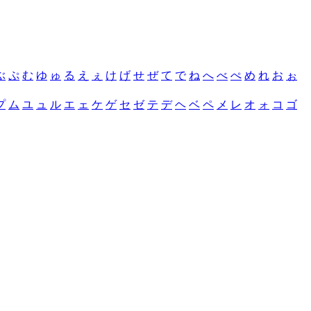
ぶ
ぷ
む
ゆ
ゅ
る
え
ぇ
け
げ
せ
ぜ
て
で
ね
へ
べ
ぺ
め
れ
お
ぉ
プ
ム
ユ
ュ
ル
エ
ェ
ケ
ゲ
セ
ゼ
テ
デ
ヘ
ベ
ペ
メ
レ
オ
ォ
コ
ゴ