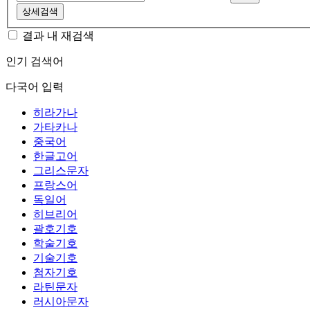
상세검색
결과 내 재검색
인기 검색어
다국어 입력
히라가나
가타카나
중국어
한글고어
그리스문자
프랑스어
독일어
히브리어
괄호기호
학술기호
기술기호
첨자기호
라틴문자
러시아문자