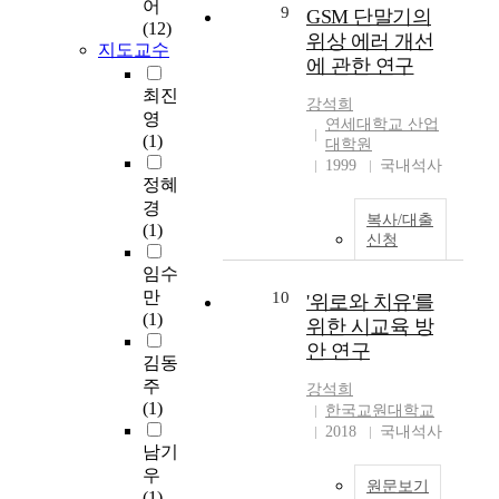
어
9
GSM 단말기의
s
r
다
장
(12)
e
t
위상 에러 개선
.
공
지도교수
c
e
우
간
에 관한 연구
o
d
울
에
최진
n
t
강석희
증
효
영
연세대학교 산업
d
h
환
율
(1)
대학원
K
e
자
적
1999
국내석사
o
r
들
인
정혜
r
e
의
방
경
e
t
경
안
복사/대출
(1)
a
a
우
신청
으
n
r
,
로
임수
-
d
짧
인
만
10
'위로와 치유'를
b
a
게
식
(1)
위한 시교육 방
o
t
는
되
안 연구
r
i
몇
어
김동
n
o
달
왔
주
강석희
C
n
에
으
(1)
한국교원대학교
a
i
서
며
2018
국내석사
t
n
길
대
남기
h
c
게
부
우
o
r
는
분
원문보기
(1)