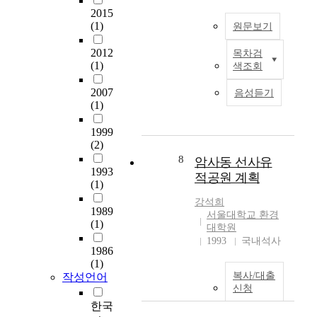
r
억
적
2015
n
제
의
(1)
원문보기
s
제
균
e
로
형
2012
목차검
m
M
우
을
(1)
색조회
i
a
울
유
n
n
증
지
2007
음성듣기
a
y
및
및
(1)
r
s
강
검
y
t
박
색
1999
s
u
증
(2)
성
t
d
환
능
8
암사동 선사유
u
i
1993
자
을
적공원 계획
(1)
d
e
들
보
e
s
에
이
강석희
1989
n
h
게
서울대학교 환경
기
(1)
t
a
대학원
널
에
1993
국내석사
a
v
리
자
1986
n
e
처
료
(1)
d
r
방
검
복사/대출
작성언어
t
e
되
색
신청
h
p
고
및
한국
e
o
있
저