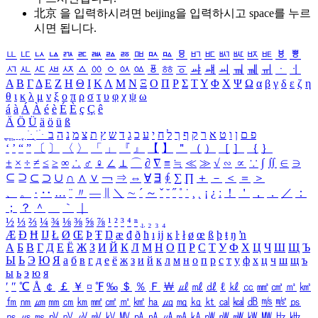
北京 을 입력하시려면
beijing
을 입력하시고 space를 누르
시면 됩니다.
ㅥ
ㅦ
ㅧ
ㅨ
ㅩ
ㅪ
ㅫ
ㅬ
ㅭ
ㅮ
ㅯ
ㅰ
ㅱ
ㅲ
ㅳ
ㅴ
ㅵ
ㅶ
ㅷ
ㅸ
ㅹ
ㅺ
ㅻ
ㅼ
ㅽ
ㅾ
ㅿ
ㆀ
ㆁ
ㆂ
ㆃ
ㆄ
ㆅ
ㆆ
ㆇ
ㆈ
ㆉ
ㆊ
ㆋ
ㆌ
ㆍ
ㆎ
Α
Β
Γ
Δ
Ε
Ζ
Η
Θ
Ι
Κ
Λ
Μ
Ν
Ξ
Ο
Π
Ρ
Σ
Τ
Υ
Φ
Χ
Ψ
Ω
α
β
γ
δ
ε
ζ
η
θ
ι
κ
λ
μ
ν
ξ
ο
π
ρ
σ
τ
υ
φ
χ
ψ
ω
á
à
Á
À
é
è
É
È
ç
Ç
ê
Ä
Ö
Ü
ä
ö
ü
ß
ְ
ֳ
ֲ
ֱ
ָ
ַ
ֵ
ֶ
ִ
ֹ
ּ
ֻ
ׂ
ׁ
ּ
ב
ה
נ
מ
צ
ת
ץ
ש
ד
ג
כ
ע
י
ח
ל
ך
ף
ק
ר
א
ט
ו
ן
ם
פ
‘
’
“
”
〔
〕
〈
〉
「
」
『
』
【
】
＂
（
）
［
］
｛
｝
±
×
÷
≠
≤
≥
∞
∴
♂
♀
∠
⊥
⌒
∂
∇
≡
≒
≪
≫
√
∽
∝
∵
∫
∬
∈
∋
⊆
⊇
⊂
⊃
∪
∩
∧
∨
￢
⇒
⇔
∀
∃
∮
∑
∏
＋
－
＜
＝
＞
、
。
·
‥
…
¨
〃
―
∥
＼
∼
´
～
ˇ
˘
˝
˚
˙
¸
˛
¡
¿
ː
！
＇
，
．
／
：
；
？
＾
＿
｀
｜
½
⅓
⅔
¼
¾
⅛
⅜
⅝
⅞
¹
²
³
⁴
ⁿ
₁
₂
₃
₄
Æ
Ð
Ħ
Ĳ
Ł
Ø
Œ
Þ
Ŧ
Ŋ
æ
đ
ð
ħ
ı
ĳ
ĸ
ŀ
ł
ø
œ
ß
þ
ŧ
ŋ
ŉ
А
Б
В
Г
Д
Е
Ё
Ж
З
И
Й
К
Л
М
Н
О
П
Р
С
Т
У
Ф
Х
Ц
Ч
Ш
Щ
Ъ
Ы
Ь
Э
Ю
Я
а
б
в
г
д
е
ё
ж
з
и
й
к
л
м
н
о
п
р
с
т
у
ф
х
ц
ч
ш
щ
ъ
ы
ь
э
ю
я
′
″
℃
Å
￠
￡
￥
¤
℉
‰
＄
％
Ｆ
￦
㎕
㎖
㎗
ℓ
㎘
㏄
㎣
㎤
㎥
㎦
㎙
㎚
㎛
㎜
㎝
㎞
㎟
㎠
㎡
㎢
㏊
㎍
㎎
㎏
㏏
㎈
㎉
㏈
㎧
㎨
㎰
㎱
㎲
㎳
㎴
㎵
㎶
㎷
㎸
㎹
㎀
㎁
㎂
㎃
㎄
㎺
㎻
㎽
㎾
㎿
㎐
㎑