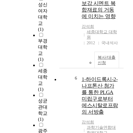
보강 시멘트 복
성신
s
-
합재료의 거동
여자
C
트
에 미치는 영향
대학
h
리
o
교
의
강석희
e
(1)
변
세종대학교 대학
Y
형
원
부경
a
인
2012
국내석사
n
대학
T
g
교
-
복사/대출
-
(1)
트
신청
e
리
o
세종
,
p
대학
더
6
1-하이드록시-2-
(
교
나
나프톤산 첨가
1
(1)
아
를 통한 PLGA
8
가
미립구로부터
2
성균
캐
에스시탈로프람
1
관대
시
의 서방출
-
를
학교
1
이
(1)
강석희
8
용
과학기술연합대
6
광주
한
학원대학교