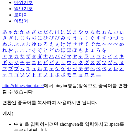
단위기호
일반기호
로마자
아랍어
あ
ぁ
か
が
さ
ざ
た
だ
な
は
ば
ぱ
ま
や
ゃ
ら
わ
ゎ
ん
い
ぃ
き
ぎ
し
じ
ち
ぢ
に
ひ
び
ぴ
み
り
う
ぅ
く
ぐ
す
ず
つ
づ
っ
ぬ
ふ
ぶ
ぷ
む
ゆ
ゅ
る
え
ぇ
け
げ
せ
ぜ
て
で
ね
へ
べ
ぺ
め
れ
お
ぉ
こ
ご
そ
ぞ
と
ど
の
ほ
ぼ
ぽ
も
よ
ょ
ろ
を
ア
ァ
カ
サ
ザ
タ
ダ
ナ
ハ
バ
パ
マ
ヤ
ャ
ラ
ワ
ヮ
ン
イ
ィ
キ
ギ
シ
ジ
チ
ヂ
ニ
ヒ
ビ
ピ
ミ
リ
ウ
ゥ
ク
グ
ス
ズ
ツ
ヅ
ッ
ヌ
フ
ブ
プ
ム
ユ
ュ
ル
エ
ェ
ケ
ゲ
セ
ゼ
テ
デ
ヘ
ベ
ペ
メ
レ
オ
ォ
コ
ゴ
ソ
ゾ
ト
ド
ノ
ホ
ボ
ポ
モ
ヨ
ョ
ロ
ヲ
―
http://chineseinput.net/
에서 pinyin(병음)방식으로 중국어를 변환
할 수 있습니다.
변환된 중국어를 복사하여 사용하시면 됩니다.
예시)
中文 을 입력하시려면
zhongwen
을 입력하시고 space를
누르시면됩니다.