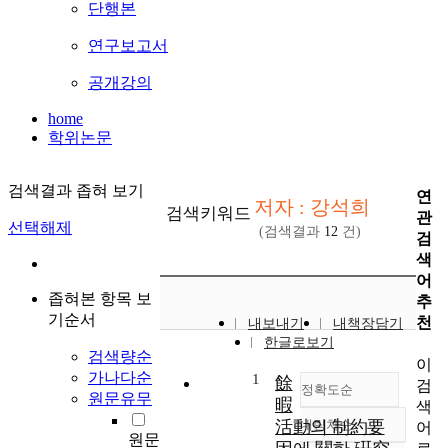
단행본
연구보고서
공개강의
home
학위논문
검색결과 좁혀 보기
연
저자 : 강석희
검색키워드
관
선택해제
(검색결과
12
건)
검
색
어
좁혀본 항목 보
추
기순서
천
내보내기
내책장담기
한글로보기
검색량순
이
가나다순
1
餘
검
정확도순
원문유무
暇
색
活動의 制約要
내림차순
어
정확도
원문