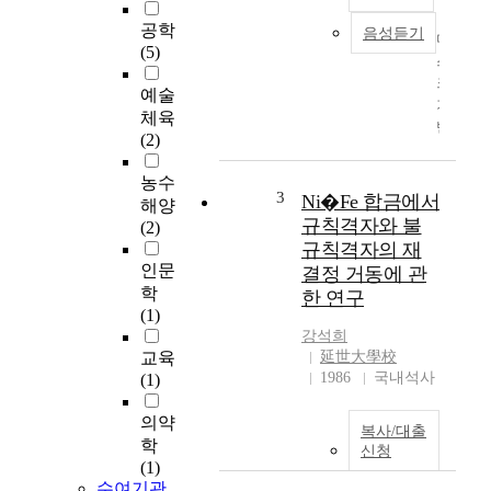
공학
음성듣기
디
(5)
스
크
예술
기
체육
반
(2)
이
든
농수
메
3
Ni�Fe 합금에서
해양
모
규칙격자와 불
(2)
리
규칙격자의 재
기
인문
결정 거동에 관
반
학
한 연구
이
(1)
든
강석희
D
교육
延世大學校
B
1986
국내석사
(1)
M
S
의약
복사/대출
상
학
신청
의
(1)
인
수여기관