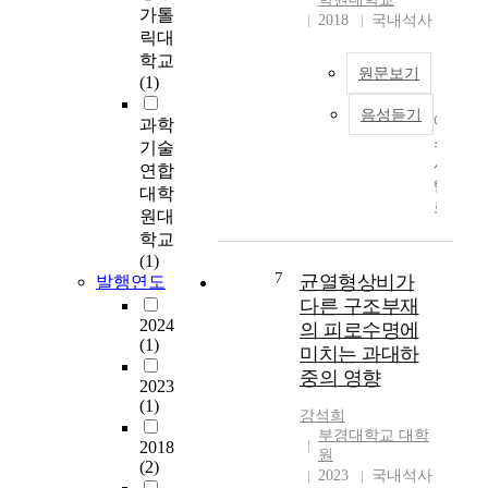
1
트
가톨
2018
국내석사
)
리
릭대
w
등
학교
원문보기
a
을
(1)
s
주
음성듣기
t
에
로
과학
h
스
사
기술
e
시
용
연합
f
탈
하
대학
i
로
여
원대
r
프
왔
학교
s
람
다
(1)
t
은
.
7
균열형상비가
발행연도
K
선
이
다른 구조부재
o
택
는
2024
의 피로수명에
r
적
트
(1)
미치는 과대하
e
세
리
중의 영향
a
로
구
2023
n
토
(1)
성
강석희
-
닌
에
부경대학교 대학
b
2018
흡
서
원
(2)
o
수
최
2023
국내석사