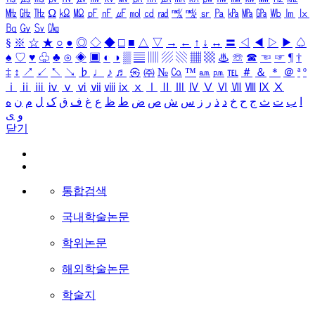
㎒
㎓
㎔
Ω
㏀
㏁
㎊
㎋
㎌
㏖
㏅
㎭
㎮
㎯
㏛
㎩
㎪
㎫
㎬
㏝
㏐
㏓
㏃
㏉
㏜
㏆
§
※
☆
★
○
●
◎
◇
◆
□
■
△
▽
→
←
↑
↓
↔
〓
◁
◀
▷
▶
♤
♠
♡
♥
♧
♣
⊙
◈
▣
◐
◑
▒
▤
▥
▨
▧
▦
▩
♨
☏
☎
☜
☞
¶
†
‡
↕
↗
↙
↖
↘
♭
♩
♪
♬
㉿
㈜
№
㏇
™
㏂
㏘
℡
＃
＆
＊
＠
ª
º
ⅰ
ⅱ
ⅲ
ⅳ
ⅴ
ⅵ
ⅶ
ⅷ
ⅸ
ⅹ
Ⅰ
Ⅱ
Ⅲ
Ⅳ
Ⅴ
Ⅵ
Ⅶ
Ⅷ
Ⅸ
Ⅹ
ا
ب
ت
ث
ج
ح
خ
د
ذ
ر
ز
س
ش
ص
ض
ط
ظ
ع
غ
ف
ق
ک
ل
م
ن
ه
و
ی
닫기
통합검색
국내학술논문
학위논문
해외학술논문
학술지