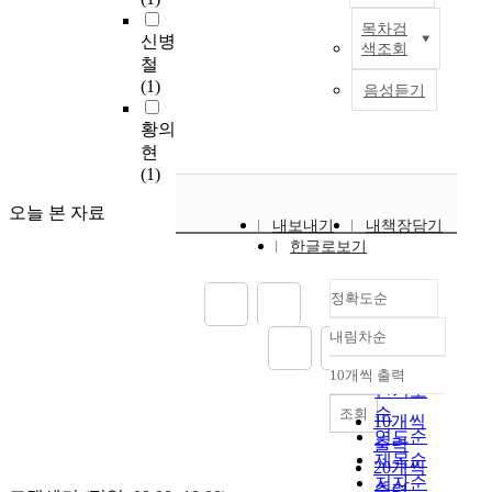
l
a
몇
의
i
c
목차검
년
범
시
신병
색조회
c
k
동
용
를
철
p
g
안
D
향
(1)
음성듣기
r
r
우
B
유
i
o
울
M
하
황의
e
w
증
S
는
현
s
t
치
에
전
(1)
t
h
료
서
문
,
o
제
탁
가
오늘 본 자료
a
n
내보내기
내책장담기
를
월
집
한글로보기
n
t
매
한
단
d
h
일
성
이
w
e
복
능
정확도순
나
a
s
용
을
일
s
t
내림차순
해
보
부
정확도
p
r
야
여
독
순
10개씩 출력
r
u
하
내림차순
왔
자
인기도
o
c
는
다
를
순
조회
10개씩
c
t
불
.
제
연도순
출력
l
u
편
그
외
제목순
20개씩
a
r
함
러
한
저자순
i
a
출력
이
나