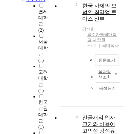
덱
4
한국 사제의 모
싱
연세
범인 최양업 토
기
대학
마스 신부
법
교
은
강석희
(2)
대
광주가톨릭대학
부
교 대학원
서울
분
2024
국내석사
대학
-
교
트
(1)
원문보기
리
또
고려
목차검
F
는
색조회
대학
a
-
교
t
트
음성듣기
(1)
h
리
e
,
한국
r
-
교원
T
트
대학
h
리
5
잔골재의 입자
교
o
그
크기와 비율이
(1)
m
리
고인성 강섬유
a
고