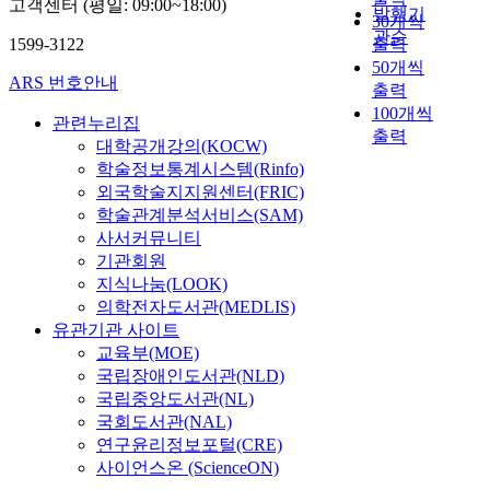
고객센터 (평일: 09:00~18:00)
대
발행기
m
l
30개씩
있
,
다
관순
e
m
다
1599-3122
출력
고
수
d
e
.
성
50개씩
의
ARS 번호안내
a
m
따
능
출력
대
s
b
라
의
100개씩
중
관련누리집
a
e
서
효
출력
들
대학공개강의(KOCW)
S
r
우
율
은
학술정보통계시스템(Rinfo)
e
s
리
을
시
외국학술지지원센터(FRIC)
r
a
는
요
읽
학술관계분석서비스(SAM)
v
n
다
구
기
사서커뮤니티
a
d
회
하
자
n
i
기관회원
투
는
체
t
t
지식나눔(LOOK)
여
O
에
o
s
로
의학전자도서관(MEDLIS)
L
대
f
p
인
T
유관기관 사이트
한
G
r
한
P
교육부(MOE)
거
o
i
환
분
국립장애인도서관(NLD)
부
d
n
자
야
국립중앙도서관(NL)
감
(
c
의
중
이
국회도서관(NAL)
S
i
피
특
큰
연구윤리정보포털(CRE)
e
p
로
히
것
사이언스온 (ScienceON)
r
l
도
증
이