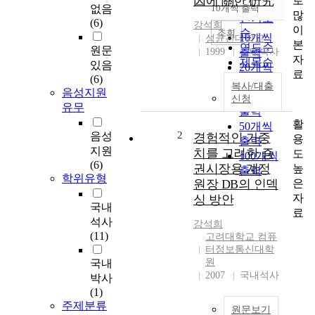
因에 關한 硏究
로
순
없음
10개씩 출력
내림차순
많
인기도
(6)
강석희
이
순
조회
10개씩
성균관대학교
본
연도순
원문
1999
출력
국내박사
자
제목순
있음
20개씩
료
저자순
(6)
출력
복사/대출
발행기
음성지원
30개씩
신청
관순
유무
출력
활
50개씩
2
음성
경험적인 가중
용
출력
지원
치를 고려한 증
도
100개씩
(6)
권시장용 계정
높
출력
학위유형
은
원장 DB의 인덱
자
싱 방안
국내
료
석사
강석희
(11)
고려대학교 컴퓨
터정보통신대학
원
국내
2007
국내석사
박사
(1)
주제분류
원문보기