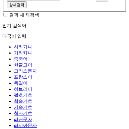
상세검색
결과 내 재검색
인기 검색어
다국어 입력
히라가나
가타카나
중국어
한글고어
그리스문자
프랑스어
독일어
히브리어
괄호기호
학술기호
기술기호
첨자기호
라틴문자
러시아문자