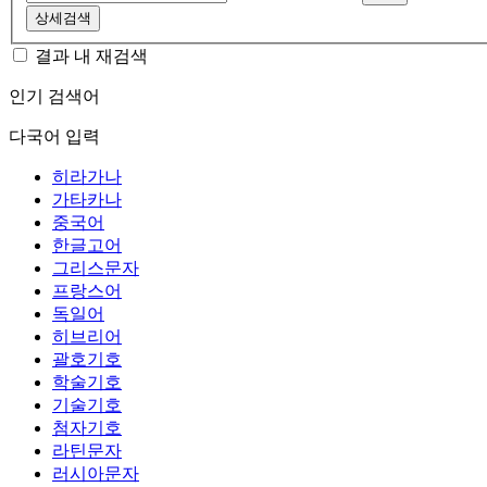
상세검색
결과 내 재검색
인기 검색어
다국어 입력
히라가나
가타카나
중국어
한글고어
그리스문자
프랑스어
독일어
히브리어
괄호기호
학술기호
기술기호
첨자기호
라틴문자
러시아문자