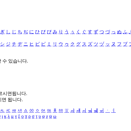
ぎ
し
じ
ち
ぢ
に
ひ
び
ぴ
み
り
う
ぅ
く
ぐ
す
ず
つ
づ
っ
ぬ
ふ
シ
ジ
チ
ヂ
ニ
ヒ
ビ
ピ
ミ
リ
ウ
ゥ
ク
グ
ス
ズ
ツ
ヅ
ッ
ヌ
フ
ブ
할 수 있습니다.
누르시면됩니다.
시면 됩니다.
ㅻ
ㅼ
ㅽ
ㅾ
ㅿ
ㆀ
ㆁ
ㆂ
ㆃ
ㆄ
ㆅ
ㆆ
ㆇ
ㆈ
ㆉ
ㆊ
ㆋ
ㆌ
ㆍ
ㆎ
θ
ι
κ
λ
μ
ν
ξ
ο
π
ρ
σ
τ
υ
φ
χ
ψ
ω