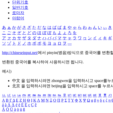
단위기호
일반기호
로마자
아랍어
あ
ぁ
か
が
さ
ざ
た
だ
な
は
ば
ぱ
ま
や
ゃ
ら
わ
ゎ
ん
い
ぃ
き
こ
ご
そ
ぞ
と
ど
の
ほ
ぼ
ぽ
も
よ
ょ
ろ
を
ア
ァ
カ
サ
ザ
タ
ダ
ナ
ハ
バ
パ
マ
ヤ
ャ
ラ
ワ
ヮ
ン
イ
ィ
キ
ギ
ソ
ゾ
ト
ド
ノ
ホ
ボ
ポ
モ
ヨ
ョ
ロ
ヲ
―
http://chineseinput.net/
에서 pinyin(병음)방식으로 중국어를 변환
변환된 중국어를 복사하여 사용하시면 됩니다.
예시)
中文 을 입력하시려면
zhongwen
을 입력하시고 space를
北京 을 입력하시려면
beijing
을 입력하시고 space를 누르
ㅥ
ㅦ
ㅧ
ㅨ
ㅩ
ㅪ
ㅫ
ㅬ
ㅭ
ㅮ
ㅯ
ㅰ
ㅱ
ㅲ
ㅳ
ㅴ
ㅵ
ㅶ
ㅷ
ㅸ
ㅹ
ㅺ
Α
Β
Γ
Δ
Ε
Ζ
Η
Θ
Ι
Κ
Λ
Μ
Ν
Ξ
Ο
Π
Ρ
Σ
Τ
Υ
Φ
Χ
Ψ
Ω
α
β
γ
δ
ε
ζ
η
á
à
Á
À
é
è
É
È
ç
Ç
ê
Ä
Ö
Ü
ä
ö
ü
ß