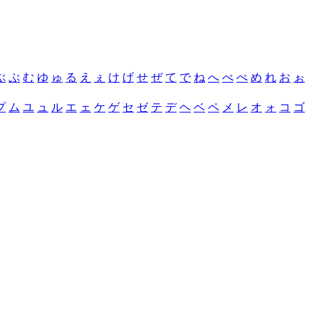
ぶ
ぷ
む
ゆ
ゅ
る
え
ぇ
け
げ
せ
ぜ
て
で
ね
へ
べ
ぺ
め
れ
お
ぉ
プ
ム
ユ
ュ
ル
エ
ェ
ケ
ゲ
セ
ゼ
テ
デ
ヘ
ベ
ペ
メ
レ
オ
ォ
コ
ゴ