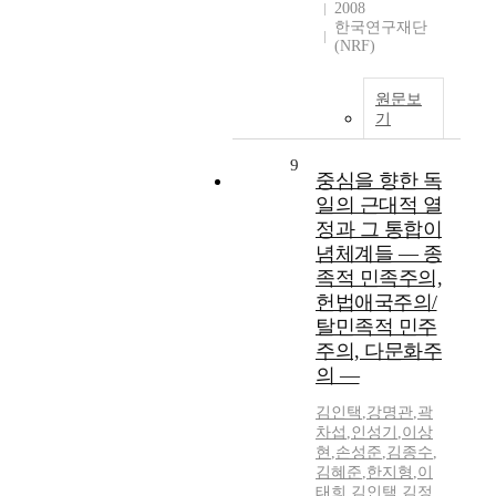
2008
한국연구재단
(NRF)
원문보
기
9
중심을 향한 독
일의 근대적 열
정과 그 통합이
념체계들 ― 종
족적 민족주의,
헌법애국주의/
탈민족적 민주
주의, 다문화주
의 ―
김인택
,
강명관
,
곽
차섭
,
인성기
,
이상
현
,
손성준
,
김종수
,
김혜준
,
한지형
,
이
태희
,
김인택
,
김정