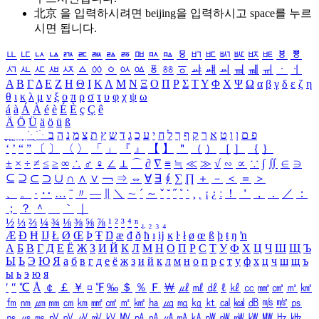
北京 을 입력하시려면
beijing
을 입력하시고 space를 누르
시면 됩니다.
ㅥ
ㅦ
ㅧ
ㅨ
ㅩ
ㅪ
ㅫ
ㅬ
ㅭ
ㅮ
ㅯ
ㅰ
ㅱ
ㅲ
ㅳ
ㅴ
ㅵ
ㅶ
ㅷ
ㅸ
ㅹ
ㅺ
ㅻ
ㅼ
ㅽ
ㅾ
ㅿ
ㆀ
ㆁ
ㆂ
ㆃ
ㆄ
ㆅ
ㆆ
ㆇ
ㆈ
ㆉ
ㆊ
ㆋ
ㆌ
ㆍ
ㆎ
Α
Β
Γ
Δ
Ε
Ζ
Η
Θ
Ι
Κ
Λ
Μ
Ν
Ξ
Ο
Π
Ρ
Σ
Τ
Υ
Φ
Χ
Ψ
Ω
α
β
γ
δ
ε
ζ
η
θ
ι
κ
λ
μ
ν
ξ
ο
π
ρ
σ
τ
υ
φ
χ
ψ
ω
á
à
Á
À
é
è
É
È
ç
Ç
ê
Ä
Ö
Ü
ä
ö
ü
ß
ְ
ֳ
ֲ
ֱ
ָ
ַ
ֵ
ֶ
ִ
ֹ
ּ
ֻ
ׂ
ׁ
ּ
ב
ה
נ
מ
צ
ת
ץ
ש
ד
ג
כ
ע
י
ח
ל
ך
ף
ק
ר
א
ט
ו
ן
ם
פ
‘
’
“
”
〔
〕
〈
〉
「
」
『
』
【
】
＂
（
）
［
］
｛
｝
±
×
÷
≠
≤
≥
∞
∴
♂
♀
∠
⊥
⌒
∂
∇
≡
≒
≪
≫
√
∽
∝
∵
∫
∬
∈
∋
⊆
⊇
⊂
⊃
∪
∩
∧
∨
￢
⇒
⇔
∀
∃
∮
∑
∏
＋
－
＜
＝
＞
、
。
·
‥
…
¨
〃
―
∥
＼
∼
´
～
ˇ
˘
˝
˚
˙
¸
˛
¡
¿
ː
！
＇
，
．
／
：
；
？
＾
＿
｀
｜
½
⅓
⅔
¼
¾
⅛
⅜
⅝
⅞
¹
²
³
⁴
ⁿ
₁
₂
₃
₄
Æ
Ð
Ħ
Ĳ
Ł
Ø
Œ
Þ
Ŧ
Ŋ
æ
đ
ð
ħ
ı
ĳ
ĸ
ŀ
ł
ø
œ
ß
þ
ŧ
ŋ
ŉ
А
Б
В
Г
Д
Е
Ё
Ж
З
И
Й
К
Л
М
Н
О
П
Р
С
Т
У
Ф
Х
Ц
Ч
Ш
Щ
Ъ
Ы
Ь
Э
Ю
Я
а
б
в
г
д
е
ё
ж
з
и
й
к
л
м
н
о
п
р
с
т
у
ф
х
ц
ч
ш
щ
ъ
ы
ь
э
ю
я
′
″
℃
Å
￠
￡
￥
¤
℉
‰
＄
％
Ｆ
￦
㎕
㎖
㎗
ℓ
㎘
㏄
㎣
㎤
㎥
㎦
㎙
㎚
㎛
㎜
㎝
㎞
㎟
㎠
㎡
㎢
㏊
㎍
㎎
㎏
㏏
㎈
㎉
㏈
㎧
㎨
㎰
㎱
㎲
㎳
㎴
㎵
㎶
㎷
㎸
㎹
㎀
㎁
㎂
㎃
㎄
㎺
㎻
㎽
㎾
㎿
㎐
㎑