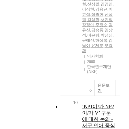
현
,
신상필
,
김경연
,
이상현
,
김용규
,
이
효석
,
정출헌
,
신상
필
,
김성환
,
서민정
,
장정아
,
주광순
,
김
유신
,
김승룡
,
임상
석
,
이은령
,
박정심
,
윤애선
,
하상복
,
김
남이
,
유제분
,
오경
환
역사학회
2008
한국연구재단
(NRF)
원문보
기
10
‘NP1이/가 NP2
이/가 V’ 구문
에 대한 논의 -
서구 언어 중심