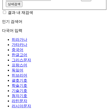
상세검색
결과 내 재검색
인기 검색어
다국어 입력
히라가나
가타카나
중국어
한글고어
그리스문자
프랑스어
독일어
히브리어
괄호기호
학술기호
기술기호
첨자기호
라틴문자
러시아문자