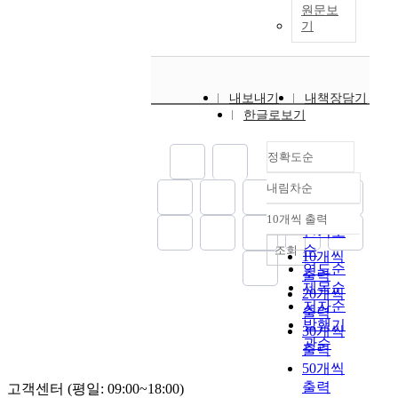
원문보
기
내보내기
내책장담기
한글로보기
정확도순
내림차순
정확도
순
10개씩 출력
내림차순
인기도
순
조회
10개씩
연도순
출력
제목순
20개씩
저자순
출력
발행기
30개씩
관순
출력
50개씩
출력
고객센터 (평일: 09:00~18:00)