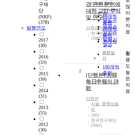
로
순
경 관련 문헌에
10개씩 출력
구재
내림차순
많
인기도
대한 교감·주석
단
이
순
조회
10개씩
(NRF)
및 연구
본
연도순
(378)
출력
자
제목순
발행연도
강명관
,
이동찬
20개씩
료
저자순
한국연구재단
출력
(NRF)
발행기
2017
30개씩
(30)
관순
출력
활
원문보
50개씩
2016
기
용
출력
(33)
도
100개씩
2
높
출력
2015
[단행본] 大韓
은
(39)
每日申報의 詩
자
歌
2014
료
(31)
강명관
서울: 螢雪出版
2013
社
(55)
2001
한국연구재단
2012
(NRF)
(30)