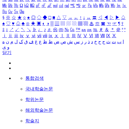
㎒
㎓
㎔
Ω
㏀
㏁
㎊
㎋
㎌
㏖
㏅
㎭
㎮
㎯
㏛
㎩
㎪
㎫
㎬
㏝
㏐
㏓
㏃
㏉
㏜
㏆
§
※
☆
★
○
●
◎
◇
◆
□
■
△
▽
→
←
↑
↓
↔
〓
◁
◀
▷
▶
♤
♠
♡
♥
♧
♣
⊙
◈
▣
◐
◑
▒
▤
▥
▨
▧
▦
▩
♨
☏
☎
☜
☞
¶
†
‡
↕
↗
↙
↖
↘
♭
♩
♪
♬
㉿
㈜
№
㏇
™
㏂
㏘
℡
＃
＆
＊
＠
ª
º
ⅰ
ⅱ
ⅲ
ⅳ
ⅴ
ⅵ
ⅶ
ⅷ
ⅸ
ⅹ
Ⅰ
Ⅱ
Ⅲ
Ⅳ
Ⅴ
Ⅵ
Ⅶ
Ⅷ
Ⅸ
Ⅹ
ا
ب
ت
ث
ج
ح
خ
د
ذ
ر
ز
س
ش
ص
ض
ط
ظ
ع
غ
ف
ق
ک
ل
م
ن
ه
و
ی
닫기
통합검색
국내학술논문
학위논문
해외학술논문
학술지