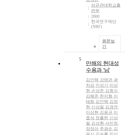
성균관대학교출
판부
2000
한국연구재단
(NRF)
원문보
기
5
만해의 현대성
수용과 '님'
김인택
,
강명관
,
곽
차섭
,
인성기
,
이상
현
,
손성준
,
김종수
,
김혜준
,
한지형
,
이
태희
,
김인택
,
김정
현
,
신상필
,
김경연
,
이상현
,
김용규
,
이
효석
,
정출헌
,
신상
필
,
김성환
,
서민정
,
장정아
,
주광순
,
김
유신
,
김승룡
,
임상