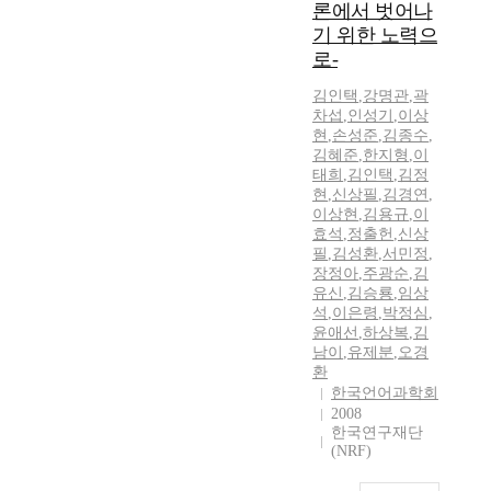
론에서 벗어나
기 위한 노력으
로-
김인택
,
강명관
,
곽
차섭
,
인성기
,
이상
현
,
손성준
,
김종수
,
김혜준
,
한지형
,
이
태희
,
김인택
,
김정
현
,
신상필
,
김경연
,
이상현
,
김용규
,
이
효석
,
정출헌
,
신상
필
,
김성환
,
서민정
,
장정아
,
주광순
,
김
유신
,
김승룡
,
임상
석
,
이은령
,
박정심
,
윤애선
,
하상복
,
김
남이
,
유제분
,
오경
환
한국언어과학회
2008
한국연구재단
(NRF)