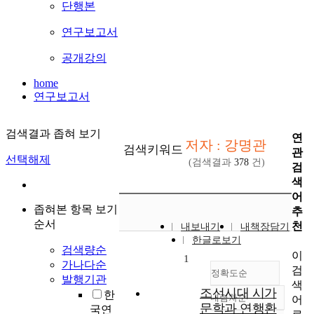
단행본
연구보고서
공개강의
home
연구보고서
검색결과 좁혀 보기
연
저자 : 강명관
검색키워드
관
선택해제
(검색결과
378
건)
검
색
어
좁혀본 항목 보기
추
순서
천
내보내기
내책장담기
한글로보기
검색량순
이
1
가나다순
검
정확도순
발행기관
색
조선시대 시가
한
내림차순
어
정확도
문학과 연행환
국연