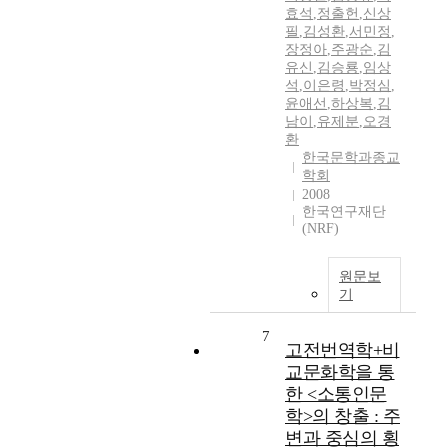
효석
,
정출헌
,
신상
필
,
김성환
,
서민정
,
장정아
,
주광순
,
김
유신
,
김승룡
,
임상
석
,
이은령
,
박정심
,
윤애선
,
하상복
,
김
남이
,
유제분
,
오경
환
한국문학과종교
학회
2008
한국연구재단
(NRF)
원문보
기
7
고전번역학+비
교문화학을 통
한 <소통인문
학>의 창출 : 주
변과 중심의 횡