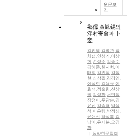
원문보
기
8
鄕儒 黃胤錫의
泮村寄食과 卜
妾
김인택
,
강명관
,
곽
차섭
,
인성기
,
이상
현
,
손성준
,
김종수
,
김혜준
,
한지형
,
이
태희
,
김인택
,
김정
현
,
신상필
,
김경연
,
이상현
,
김용규
,
이
효석
,
정출헌
,
신상
필
,
김성환
,
서민정
,
장정아
,
주광순
,
김
유신
,
김승룡
,
임상
석
,
이은령
,
박정심
,
윤애선
,
하상복
,
김
남이
,
유제분
,
오경
환
동양한문학회