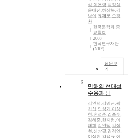
석
,
이은령
,
박정심
,
윤애선
,
하상복
,
김
남이
,
유제분
,
오경
환
한국문학과 종
교확회
2008
한국연구재단
(NRF)
원문보
기
6
만해의 현대성
수용과 님
김인택
,
강명관
,
곽
차섭
,
인성기
,
이상
현
,
손성준
,
김종수
,
김혜준
,
한지형
,
이
태희
,
김인택
,
김정
현
,
신상필
,
김경연
,
이상현
,
김용규
,
이