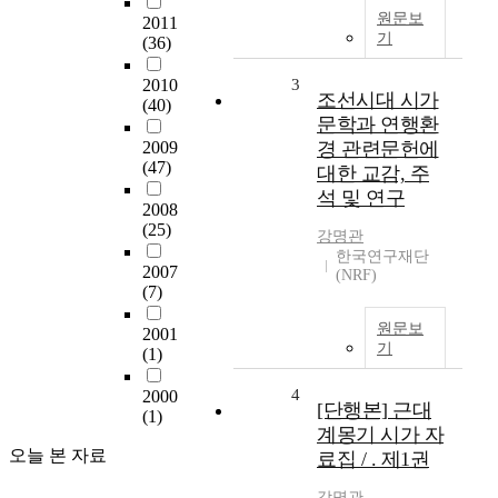
원문보
2011
기
(36)
2010
3
조선시대 시가
(40)
문학과 연행환
2009
경 관련문헌에
(47)
대한 교감, 주
석 및 연구
2008
(25)
강명관
한국연구재단
2007
(NRF)
(7)
원문보
2001
기
(1)
4
2000
[단행본] 근대
(1)
계몽기 시가 자
오늘 본 자료
료집 / . 제1권
강명관