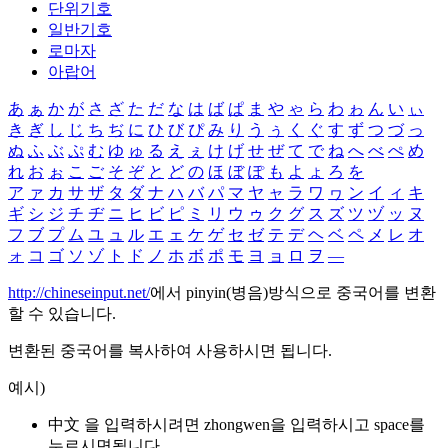
단위기호
일반기호
로마자
아랍어
あ
ぁ
か
が
さ
ざ
た
だ
な
は
ば
ぱ
ま
や
ゃ
ら
わ
ゎ
ん
い
ぃ
き
ぎ
し
じ
ち
ぢ
に
ひ
び
ぴ
み
り
う
ぅ
く
ぐ
す
ず
つ
づ
っ
ぬ
ふ
ぶ
ぷ
む
ゆ
ゅ
る
え
ぇ
け
げ
せ
ぜ
て
で
ね
へ
べ
ぺ
め
れ
お
ぉ
こ
ご
そ
ぞ
と
ど
の
ほ
ぼ
ぽ
も
よ
ょ
ろ
を
ア
ァ
カ
サ
ザ
タ
ダ
ナ
ハ
バ
パ
マ
ヤ
ャ
ラ
ワ
ヮ
ン
イ
ィ
キ
ギ
シ
ジ
チ
ヂ
ニ
ヒ
ビ
ピ
ミ
リ
ウ
ゥ
ク
グ
ス
ズ
ツ
ヅ
ッ
ヌ
フ
ブ
プ
ム
ユ
ュ
ル
エ
ェ
ケ
ゲ
セ
ゼ
テ
デ
ヘ
ベ
ペ
メ
レ
オ
ォ
コ
ゴ
ソ
ゾ
ト
ド
ノ
ホ
ボ
ポ
モ
ヨ
ョ
ロ
ヲ
―
http://chineseinput.net/
에서 pinyin(병음)방식으로 중국어를 변환
할 수 있습니다.
변환된 중국어를 복사하여 사용하시면 됩니다.
예시)
中文 을 입력하시려면
zhongwen
을 입력하시고 space를
누르시면됩니다.