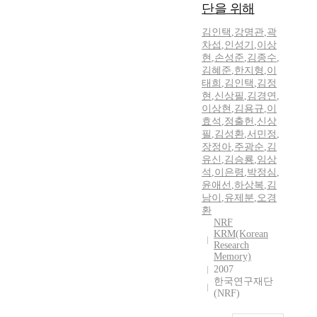
단을 위해
김인택
,
강명관
,
곽
차섭
,
인성기
,
이상
현
,
손성준
,
김종수
,
김혜준
,
한지형
,
이
태희
,
김인택
,
김정
현
,
신상필
,
김경연
,
이상현
,
김용규
,
이
효석
,
정출헌
,
신상
필
,
김성환
,
서민정
,
장정아
,
주광순
,
김
유신
,
김승룡
,
임상
석
,
이은령
,
박정심
,
윤애선
,
하상복
,
김
남이
,
유제분
,
오경
환
NRF
KRM(Korean
Research
Memory)
2007
한국연구재단
(NRF)