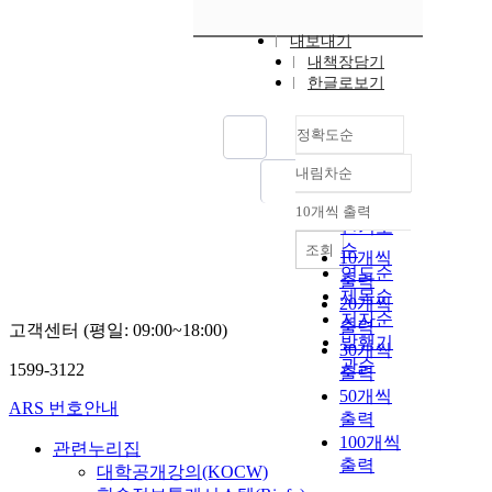
내보내기
내책장담기
한글로보기
정확도순
내림차순
정확도
순
10개씩 출력
내림차순
인기도
순
조회
10개씩
연도순
출력
제목순
20개씩
저자순
출력
고객센터 (평일: 09:00~18:00)
발행기
30개씩
관순
1599-3122
출력
50개씩
ARS 번호안내
출력
100개씩
관련누리집
출력
대학공개강의(KOCW)