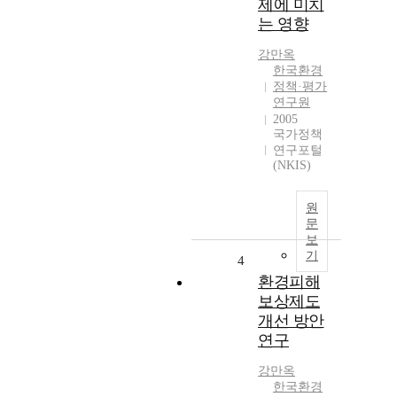
제에 미치
는 영향
강만옥
한국환경
정책·평가
연구원
2005
국가정책
연구포털
(NKIS)
원
문
보
기
4
환경피해
보상제도
개선 방안
연구
강만옥
한국환경