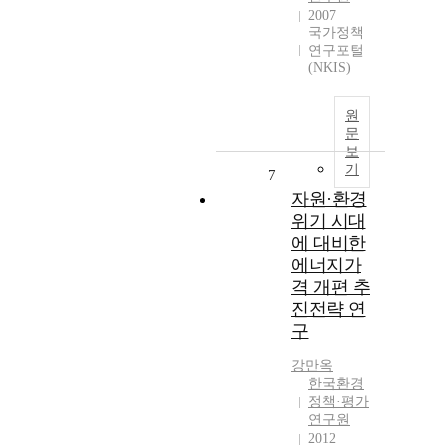
2007
국가정책
연구포털
(NKIS)
원
문
보
기
7
자원·환경
위기 시대
에 대비한
에너지가
격 개편 추
진전략 연
구
강만옥
한국환경
정책·평가
연구원
2012