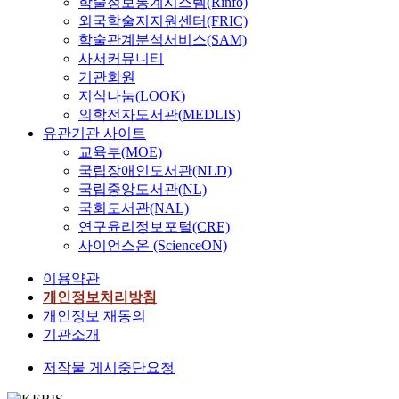
학술정보통계시스템(Rinfo)
외국학술지지원센터(FRIC)
학술관계분석서비스(SAM)
사서커뮤니티
기관회원
지식나눔(LOOK)
의학전자도서관(MEDLIS)
유관기관 사이트
교육부(MOE)
국립장애인도서관(NLD)
국립중앙도서관(NL)
국회도서관(NAL)
연구윤리정보포털(CRE)
사이언스온 (ScienceON)
이용약관
개인정보처리방침
개인정보 재동의
기관소개
저작물 게시중단요청