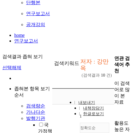
단행본
연구보고서
공개강의
home
연구보고서
검색결과 좁혀 보기
연관 검
저자 : 강만
검색키워드
색어 추
옥
선택해제
천
(검색결과
10
건)
이 검색
좁혀본 항목 보기
어로 많
순서
이 본
자료
내보내기
검색량순
내책장담기
가나다순
한글로보기
1
발행기관
활용도
국
정확도순
높은 자
가정책