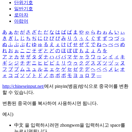
단위기호
일반기호
로마자
아랍어
あ
ぁ
か
が
さ
ざ
た
だ
な
は
ば
ぱ
ま
や
ゃ
ら
わ
ゎ
ん
い
ぃ
き
ぎ
し
じ
ち
ぢ
に
ひ
び
ぴ
み
り
う
ぅ
く
ぐ
す
ず
つ
づ
っ
ぬ
ふ
ぶ
ぷ
む
ゆ
ゅ
る
え
ぇ
け
げ
せ
ぜ
て
で
ね
へ
べ
ぺ
め
れ
お
ぉ
こ
ご
そ
ぞ
と
ど
の
ほ
ぼ
ぽ
も
よ
ょ
ろ
を
ア
ァ
カ
サ
ザ
タ
ダ
ナ
ハ
バ
パ
マ
ヤ
ャ
ラ
ワ
ヮ
ン
イ
ィ
キ
ギ
シ
ジ
チ
ヂ
ニ
ヒ
ビ
ピ
ミ
リ
ウ
ゥ
ク
グ
ス
ズ
ツ
ヅ
ッ
ヌ
フ
ブ
プ
ム
ユ
ュ
ル
エ
ェ
ケ
ゲ
セ
ゼ
テ
デ
ヘ
ベ
ペ
メ
レ
オ
ォ
コ
ゴ
ソ
ゾ
ト
ド
ノ
ホ
ボ
ポ
モ
ヨ
ョ
ロ
ヲ
―
http://chineseinput.net/
에서 pinyin(병음)방식으로 중국어를 변환
할 수 있습니다.
변환된 중국어를 복사하여 사용하시면 됩니다.
예시)
中文 을 입력하시려면
zhongwen
을 입력하시고 space를
누르시면됩니다.