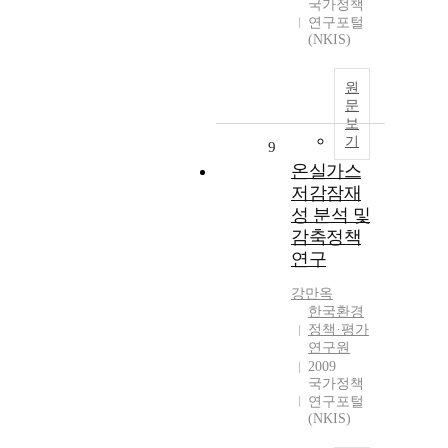
국가정책
연구포털
(NKIS)
원
문
보
기
9
온실가스
저감잠재
성 분석 및
감축정책
연구
강만옥
한국환경
정책·평가
연구원
2009
국가정책
연구포털
(NKIS)