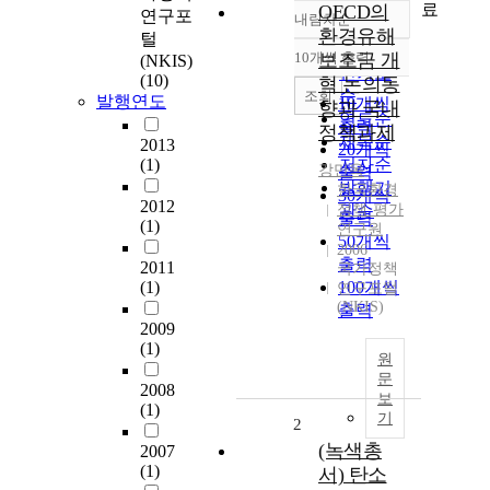
료
OECD의
연구포
내림차순
정확도
환경유해
털
순
10개씩 출력
보조금 개
(NKIS)
내림차순
인기도
(10)
혁 논의동
순
조회
발행연도
10개씩
향과 국내
연도순
출력
정책과제
제목순
2013
20개씩
(1)
저자순
강만옥
출력
발행기
한국환경
30개씩
2012
정책·평가
관순
출력
(1)
연구원
50개씩
2006
출력
2011
국가정책
(1)
100개씩
연구포털
(NKIS)
출력
2009
(1)
원
문
2008
보
(1)
기
2
(녹색총
2007
(1)
서) 탄소