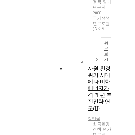
정책·평가
연구원
2000
국가정책
연구포털
(NKIS)
원
문
보
기
5
자원·환경
위기 시대
에 대비한
에너지가
격 개편 추
진전략 연
구(II)
강만옥
한국환경
정책·평가
연구원