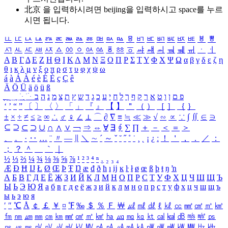
北京 을 입력하시려면
beijing
을 입력하시고 space를 누르
시면 됩니다.
ㅥ
ㅦ
ㅧ
ㅨ
ㅩ
ㅪ
ㅫ
ㅬ
ㅭ
ㅮ
ㅯ
ㅰ
ㅱ
ㅲ
ㅳ
ㅴ
ㅵ
ㅶ
ㅷ
ㅸ
ㅹ
ㅺ
ㅻ
ㅼ
ㅽ
ㅾ
ㅿ
ㆀ
ㆁ
ㆂ
ㆃ
ㆄ
ㆅ
ㆆ
ㆇ
ㆈ
ㆉ
ㆊ
ㆋ
ㆌ
ㆍ
ㆎ
Α
Β
Γ
Δ
Ε
Ζ
Η
Θ
Ι
Κ
Λ
Μ
Ν
Ξ
Ο
Π
Ρ
Σ
Τ
Υ
Φ
Χ
Ψ
Ω
α
β
γ
δ
ε
ζ
η
θ
ι
κ
λ
μ
ν
ξ
ο
π
ρ
σ
τ
υ
φ
χ
ψ
ω
á
à
Á
À
é
è
É
È
ç
Ç
ê
Ä
Ö
Ü
ä
ö
ü
ß
ְ
ֳ
ֲ
ֱ
ָ
ַ
ֵ
ֶ
ִ
ֹ
ּ
ֻ
ׂ
ׁ
ּ
ב
ה
נ
מ
צ
ת
ץ
ש
ד
ג
כ
ע
י
ח
ל
ך
ף
ק
ר
א
ט
ו
ן
ם
פ
‘
’
“
”
〔
〕
〈
〉
「
」
『
』
【
】
＂
（
）
［
］
｛
｝
±
×
÷
≠
≤
≥
∞
∴
♂
♀
∠
⊥
⌒
∂
∇
≡
≒
≪
≫
√
∽
∝
∵
∫
∬
∈
∋
⊆
⊇
⊂
⊃
∪
∩
∧
∨
￢
⇒
⇔
∀
∃
∮
∑
∏
＋
－
＜
＝
＞
、
。
·
‥
…
¨
〃
―
∥
＼
∼
´
～
ˇ
˘
˝
˚
˙
¸
˛
¡
¿
ː
！
＇
，
．
／
：
；
？
＾
＿
｀
｜
½
⅓
⅔
¼
¾
⅛
⅜
⅝
⅞
¹
²
³
⁴
ⁿ
₁
₂
₃
₄
Æ
Ð
Ħ
Ĳ
Ł
Ø
Œ
Þ
Ŧ
Ŋ
æ
đ
ð
ħ
ı
ĳ
ĸ
ŀ
ł
ø
œ
ß
þ
ŧ
ŋ
ŉ
А
Б
В
Г
Д
Е
Ё
Ж
З
И
Й
К
Л
М
Н
О
П
Р
С
Т
У
Ф
Х
Ц
Ч
Ш
Щ
Ъ
Ы
Ь
Э
Ю
Я
а
б
в
г
д
е
ё
ж
з
и
й
к
л
м
н
о
п
р
с
т
у
ф
х
ц
ч
ш
щ
ъ
ы
ь
э
ю
я
′
″
℃
Å
￠
￡
￥
¤
℉
‰
＄
％
Ｆ
￦
㎕
㎖
㎗
ℓ
㎘
㏄
㎣
㎤
㎥
㎦
㎙
㎚
㎛
㎜
㎝
㎞
㎟
㎠
㎡
㎢
㏊
㎍
㎎
㎏
㏏
㎈
㎉
㏈
㎧
㎨
㎰
㎱
㎲
㎳
㎴
㎵
㎶
㎷
㎸
㎹
㎀
㎁
㎂
㎃
㎄
㎺
㎻
㎽
㎾
㎿
㎐
㎑