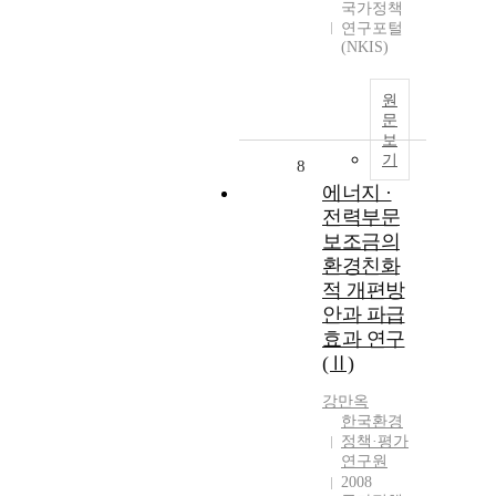
국가정책
연구포털
(NKIS)
원
문
보
기
8
에너지 ·
전력부문
보조금의
환경친화
적 개편방
안과 파급
효과 연구
(Ⅱ)
강만옥
한국환경
정책·평가
연구원
2008