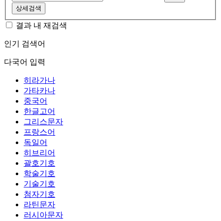
상세검색
결과 내 재검색
인기 검색어
다국어 입력
히라가나
가타카나
중국어
한글고어
그리스문자
프랑스어
독일어
히브리어
괄호기호
학술기호
기술기호
첨자기호
라틴문자
러시아문자