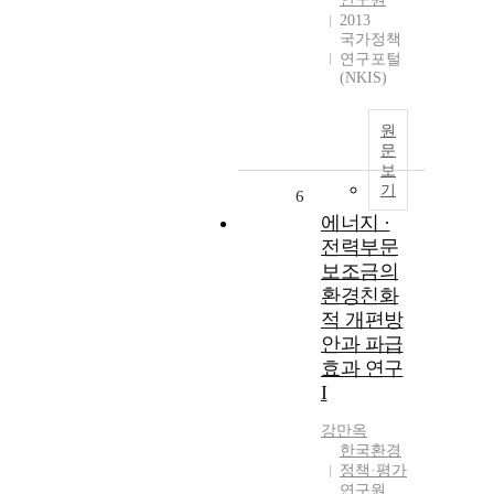
2013
국가정책
연구포털
(NKIS)
원
문
보
기
6
에너지 ·
전력부문
보조금의
환경친화
적 개편방
안과 파급
효과 연구
I
강만옥
한국환경
정책·평가
연구원