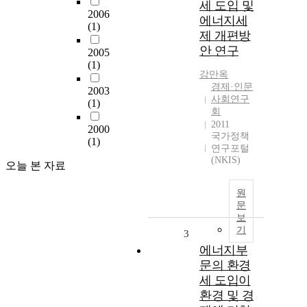
세 도입 및
2006
에너지세
(1)
제 개편방
안 연구
2005
(1)
강만옥
경제·인문
2003
사회연구
(1)
회
2011
2000
국가정책
(1)
연구포털
(NKIS)
오늘 본 자료
원
문
보
기
3
에너지부
문의 환경
세 도입이
환경 및 경