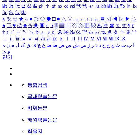
㎒
㎓
㎔
Ω
㏀
㏁
㎊
㎋
㎌
㏖
㏅
㎭
㎮
㎯
㏛
㎩
㎪
㎫
㎬
㏝
㏐
㏓
㏃
㏉
㏜
㏆
§
※
☆
★
○
●
◎
◇
◆
□
■
△
▽
→
←
↑
↓
↔
〓
◁
◀
▷
▶
♤
♠
♡
♥
♧
♣
⊙
◈
▣
◐
◑
▒
▤
▥
▨
▧
▦
▩
♨
☏
☎
☜
☞
¶
†
‡
↕
↗
↙
↖
↘
♭
♩
♪
♬
㉿
㈜
№
㏇
™
㏂
㏘
℡
＃
＆
＊
＠
ª
º
ⅰ
ⅱ
ⅲ
ⅳ
ⅴ
ⅵ
ⅶ
ⅷ
ⅸ
ⅹ
Ⅰ
Ⅱ
Ⅲ
Ⅳ
Ⅴ
Ⅵ
Ⅶ
Ⅷ
Ⅸ
Ⅹ
ا
ب
ت
ث
ج
ح
خ
د
ذ
ر
ز
س
ش
ص
ض
ط
ظ
ع
غ
ف
ق
ک
ل
م
ن
ه
و
ی
닫기
통합검색
국내학술논문
학위논문
해외학술논문
학술지