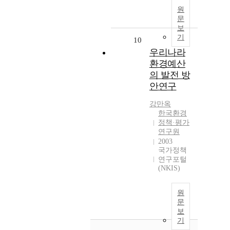
원
문
보
기
10
우리나라
환경예산
의 발전 방
안연구
강만옥
한국환경
정책·평가
연구원
2003
국가정책
연구포털
(NKIS)
원
문
보
기