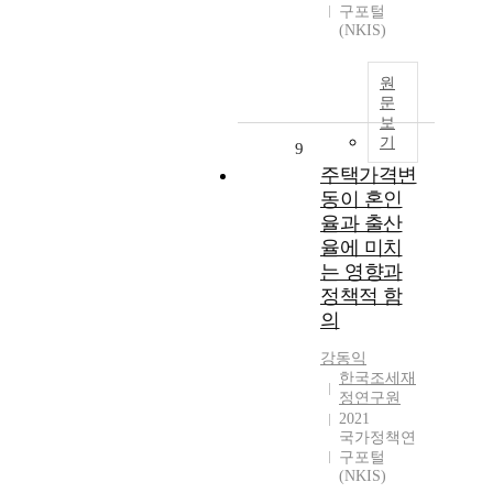
구포털
(NKIS)
원
문
보
기
9
주택가격변
동이 혼인
율과 출산
율에 미치
는 영향과
정책적 함
의
강동익
한국조세재
정연구원
2021
국가정책연
구포털
(NKIS)