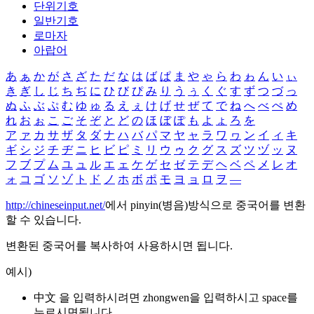
단위기호
일반기호
로마자
아랍어
あ
ぁ
か
が
さ
ざ
た
だ
な
は
ば
ぱ
ま
や
ゃ
ら
わ
ゎ
ん
い
ぃ
き
ぎ
し
じ
ち
ぢ
に
ひ
び
ぴ
み
り
う
ぅ
く
ぐ
す
ず
つ
づ
っ
ぬ
ふ
ぶ
ぷ
む
ゆ
ゅ
る
え
ぇ
け
げ
せ
ぜ
て
で
ね
へ
べ
ぺ
め
れ
お
ぉ
こ
ご
そ
ぞ
と
ど
の
ほ
ぼ
ぽ
も
よ
ょ
ろ
を
ア
ァ
カ
サ
ザ
タ
ダ
ナ
ハ
バ
パ
マ
ヤ
ャ
ラ
ワ
ヮ
ン
イ
ィ
キ
ギ
シ
ジ
チ
ヂ
ニ
ヒ
ビ
ピ
ミ
リ
ウ
ゥ
ク
グ
ス
ズ
ツ
ヅ
ッ
ヌ
フ
ブ
プ
ム
ユ
ュ
ル
エ
ェ
ケ
ゲ
セ
ゼ
テ
デ
ヘ
ベ
ペ
メ
レ
オ
ォ
コ
ゴ
ソ
ゾ
ト
ド
ノ
ホ
ボ
ポ
モ
ヨ
ョ
ロ
ヲ
―
http://chineseinput.net/
에서 pinyin(병음)방식으로 중국어를 변환
할 수 있습니다.
변환된 중국어를 복사하여 사용하시면 됩니다.
예시)
中文 을 입력하시려면
zhongwen
을 입력하시고 space를
누르시면됩니다.