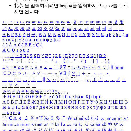
北京 을 입력하시려면
beijing
을 입력하시고 space를 누르
시면 됩니다.
ㅥ
ㅦ
ㅧ
ㅨ
ㅩ
ㅪ
ㅫ
ㅬ
ㅭ
ㅮ
ㅯ
ㅰ
ㅱ
ㅲ
ㅳ
ㅴ
ㅵ
ㅶ
ㅷ
ㅸ
ㅹ
ㅺ
ㅻ
ㅼ
ㅽ
ㅾ
ㅿ
ㆀ
ㆁ
ㆂ
ㆃ
ㆄ
ㆅ
ㆆ
ㆇ
ㆈ
ㆉ
ㆊ
ㆋ
ㆌ
ㆍ
ㆎ
Α
Β
Γ
Δ
Ε
Ζ
Η
Θ
Ι
Κ
Λ
Μ
Ν
Ξ
Ο
Π
Ρ
Σ
Τ
Υ
Φ
Χ
Ψ
Ω
α
β
γ
δ
ε
ζ
η
θ
ι
κ
λ
μ
ν
ξ
ο
π
ρ
σ
τ
υ
φ
χ
ψ
ω
á
à
Á
À
é
è
É
È
ç
Ç
ê
Ä
Ö
Ü
ä
ö
ü
ß
ְ
ֳ
ֲ
ֱ
ָ
ַ
ֵ
ֶ
ִ
ֹ
ּ
ֻ
ׂ
ׁ
ּ
ב
ה
נ
מ
צ
ת
ץ
ש
ד
ג
כ
ע
י
ח
ל
ך
ף
ק
ר
א
ט
ו
ן
ם
פ
‘
’
“
”
〔
〕
〈
〉
「
」
『
』
【
】
＂
（
）
［
］
｛
｝
±
×
÷
≠
≤
≥
∞
∴
♂
♀
∠
⊥
⌒
∂
∇
≡
≒
≪
≫
√
∽
∝
∵
∫
∬
∈
∋
⊆
⊇
⊂
⊃
∪
∩
∧
∨
￢
⇒
⇔
∀
∃
∮
∑
∏
＋
－
＜
＝
＞
、
。
·
‥
…
¨
〃
―
∥
＼
∼
´
～
ˇ
˘
˝
˚
˙
¸
˛
¡
¿
ː
！
＇
，
．
／
：
；
？
＾
＿
｀
｜
½
⅓
⅔
¼
¾
⅛
⅜
⅝
⅞
¹
²
³
⁴
ⁿ
₁
₂
₃
₄
Æ
Ð
Ħ
Ĳ
Ł
Ø
Œ
Þ
Ŧ
Ŋ
æ
đ
ð
ħ
ı
ĳ
ĸ
ŀ
ł
ø
œ
ß
þ
ŧ
ŋ
ŉ
А
Б
В
Г
Д
Е
Ё
Ж
З
И
Й
К
Л
М
Н
О
П
Р
С
Т
У
Ф
Х
Ц
Ч
Ш
Щ
Ъ
Ы
Ь
Э
Ю
Я
а
б
в
г
д
е
ё
ж
з
и
й
к
л
м
н
о
п
р
с
т
у
ф
х
ц
ч
ш
щ
ъ
ы
ь
э
ю
я
′
″
℃
Å
￠
￡
￥
¤
℉
‰
＄
％
Ｆ
￦
㎕
㎖
㎗
ℓ
㎘
㏄
㎣
㎤
㎥
㎦
㎙
㎚
㎛
㎜
㎝
㎞
㎟
㎠
㎡
㎢
㏊
㎍
㎎
㎏
㏏
㎈
㎉
㏈
㎧
㎨
㎰
㎱
㎲
㎳
㎴
㎵
㎶
㎷
㎸
㎹
㎀
㎁
㎂
㎃
㎄
㎺
㎻
㎽
㎾
㎿
㎐
㎑