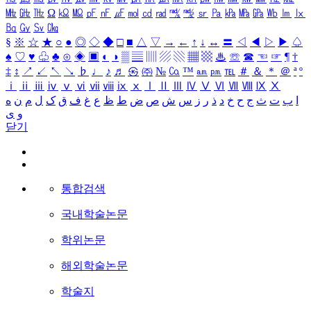
㎒
㎓
㎔
Ω
㏀
㏁
㎊
㎋
㎌
㏖
㏅
㎭
㎮
㎯
㏛
㎩
㎪
㎫
㎬
㏝
㏐
㏓
㏃
㏉
㏜
㏆
§
※
☆
★
○
●
◎
◇
◆
□
■
△
▽
→
←
↑
↓
↔
〓
◁
◀
▷
▶
♤
♠
♡
♥
♧
♣
⊙
◈
▣
◐
◑
▒
▤
▥
▨
▧
▦
▩
♨
☏
☎
☜
☞
¶
†
‡
↕
↗
↙
↖
↘
♭
♩
♪
♬
㉿
㈜
№
㏇
™
㏂
㏘
℡
＃
＆
＊
＠
ª
º
ⅰ
ⅱ
ⅲ
ⅳ
ⅴ
ⅵ
ⅶ
ⅷ
ⅸ
ⅹ
Ⅰ
Ⅱ
Ⅲ
Ⅳ
Ⅴ
Ⅵ
Ⅶ
Ⅷ
Ⅸ
Ⅹ
ا
ب
ت
ث
ج
ح
خ
د
ذ
ر
ز
س
ش
ص
ض
ط
ظ
ع
غ
ف
ق
ک
ل
م
ن
ه
و
ی
닫기
통합검색
국내학술논문
학위논문
해외학술논문
학술지