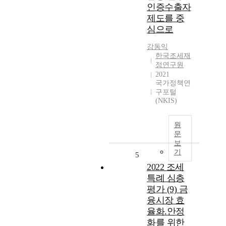
인증수출자
제도를 중
심으로
강동익
한국조세재
정연구원
2021
국가정책연
구포털
(NKIS)
원
문
보
기
5
2022 조세
특례 심층
평가 (9) 금
융시장 효
율화.안정
화를 위한