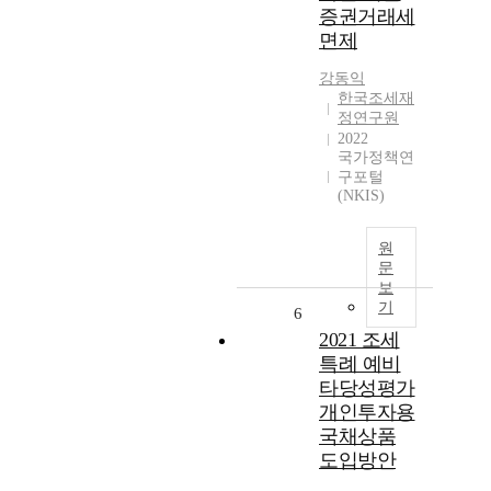
증권거래세
면제
강동익
한국조세재
정연구원
2022
국가정책연
구포털
(NKIS)
원
문
보
기
6
2021 조세
특례 예비
타당성평가
개인투자용
국채상품
도입방안