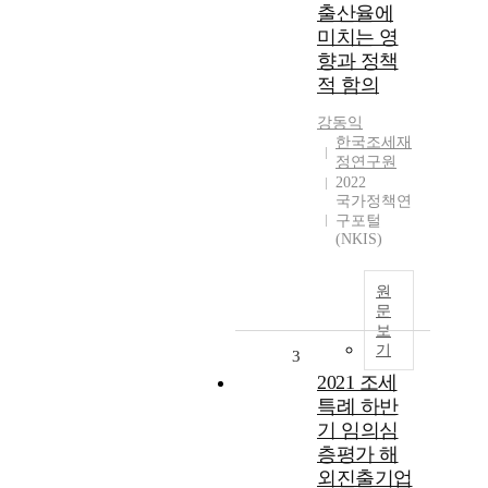
출산율에
미치는 영
향과 정책
적 함의
강동익
한국조세재
정연구원
2022
국가정책연
구포털
(NKIS)
원
문
보
기
3
2021 조세
특례 하반
기 임의심
층평가 해
외진출기업