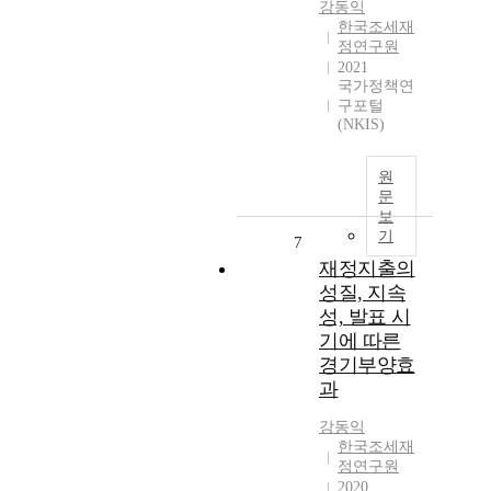
강동익
한국조세재
정연구원
2021
국가정책연
구포털
(NKIS)
원
문
보
기
7
재정지출의
성질, 지속
성, 발표 시
기에 따른
경기부양효
과
강동익
한국조세재
정연구원
2020