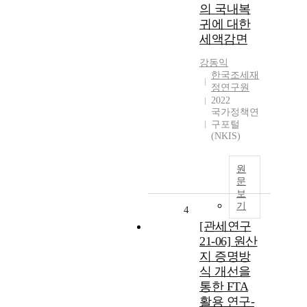
의 국내복
귀에 대한
세액감면
강동익
한국조세재
정연구원
2022
국가정책연
구포털
(NKIS)
원
문
보
기
4
[관세연구
21-06] 원산
지 증명방
식 개선을
통한 FTA
활용 연구-