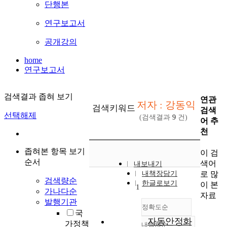
단행본
연구보고서
공개강의
home
연구보고서
검색결과 좁혀 보기
연관
저자 : 강동익
검색키워드
검색
선택해제
(검색결과
9
건)
어 추
천
좁혀본 항목 보기
이 검
순서
색어
내보내기
로 많
내책장담기
검색량순
한글로보기
이 본
1
가나다순
자료
발행기관
정확도순
국
자동안정화
가정책
내림차순