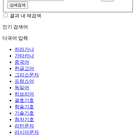
상세검색
결과 내 재검색
인기 검색어
다국어 입력
히라가나
가타카나
중국어
한글고어
그리스문자
프랑스어
독일어
히브리어
괄호기호
학술기호
기술기호
첨자기호
라틴문자
러시아문자