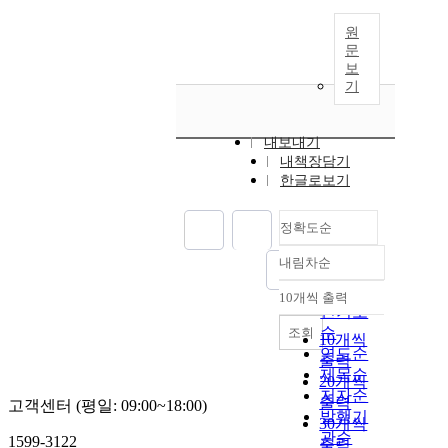
원
문
보
기
내보내기
내책장담기
한글로보기
정확도순
내림차순
정확도
순
10개씩 출력
내림차순
인기도
순
조회
10개씩
연도순
출력
제목순
20개씩
저자순
출력
고객센터 (평일: 09:00~18:00)
발행기
30개씩
관순
1599-3122
출력