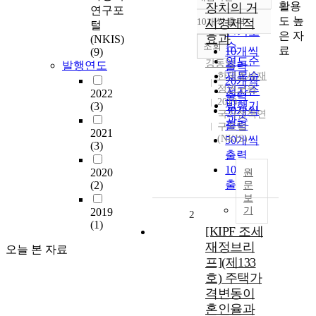
정확도
활용
장치의 거
연구포
순
도 높
10개씩 출력
시경제적
털
내림차순
인기도
은 자
효과
(NKIS)
순
조회
료
10개씩
(9)
연도순
강동익
발행연도
출력
제목순
한국조세재
20개씩
정연구원
저자순
2022
출력
2019
발행기
(3)
30개씩
국가정책연
관순
출력
구포털
2021
(NKIS)
50개씩
(3)
출력
100개씩
2020
원
출력
(2)
문
보
기
2019
2
(1)
[KIPF 조세
재정브리
오늘 본 자료
프](제133
호) 주택가
격변동이
혼인율과