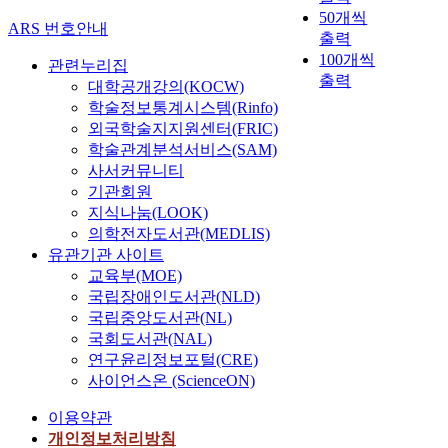
50개씩
ARS 번호안내
출력
100개씩
관련누리집
출력
대학공개강의(KOCW)
학술정보통계시스템(Rinfo)
외국학술지지원센터(FRIC)
학술관계분석서비스(SAM)
사서커뮤니티
기관회원
지식나눔(LOOK)
의학전자도서관(MEDLIS)
유관기관 사이트
교육부(MOE)
국립장애인도서관(NLD)
국립중앙도서관(NL)
국회도서관(NAL)
연구윤리정보포털(CRE)
사이언스온 (ScienceON)
이용약관
개인정보처리방침