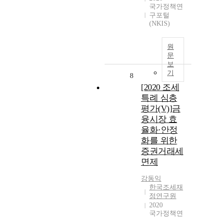
국가정책연
구포털
(NKIS)
원
문
보
기
8
[2020 조세
특례 심층
평가(V)]금
융시장 효
율화·안정
화를 위한
증권거래세
면제
강동익
한국조세재
정연구원
2020
국가정책연