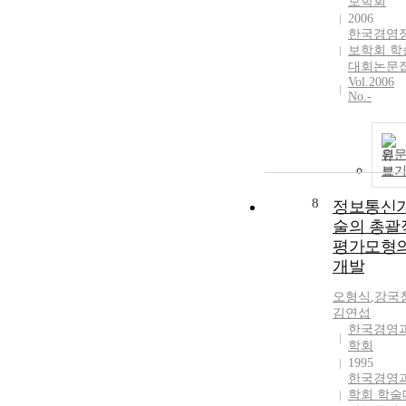
보학회
2006
한국경영
보학회 학
대회논문
Vol.2006
No.-
원
보
8
정보통신
술의 총괄
평가모형
개발
오형식
,
강국
김연섭
한국경영
학회
1995
한국경영
학회 학술