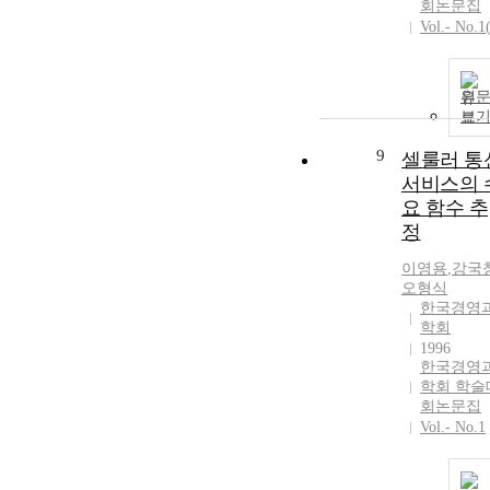
회논문집
Vol.- No.1
원
보
9
셀룰러 통
서비스의 
요 함수 추
정
이영용
,
강국
오형식
한국경영
학회
1996
한국경영
학회 학술
회논문집
Vol.- No.1