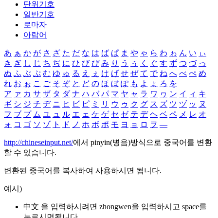
단위기호
일반기호
로마자
아랍어
あ
ぁ
か
が
さ
ざ
た
だ
な
は
ば
ぱ
ま
や
ゃ
ら
わ
ゎ
ん
い
ぃ
き
ぎ
し
じ
ち
ぢ
に
ひ
び
ぴ
み
り
う
ぅ
く
ぐ
す
ず
つ
づ
っ
ぬ
ふ
ぶ
ぷ
む
ゆ
ゅ
る
え
ぇ
け
げ
せ
ぜ
て
で
ね
へ
べ
ぺ
め
れ
お
ぉ
こ
ご
そ
ぞ
と
ど
の
ほ
ぼ
ぽ
も
よ
ょ
ろ
を
ア
ァ
カ
サ
ザ
タ
ダ
ナ
ハ
バ
パ
マ
ヤ
ャ
ラ
ワ
ヮ
ン
イ
ィ
キ
ギ
シ
ジ
チ
ヂ
ニ
ヒ
ビ
ピ
ミ
リ
ウ
ゥ
ク
グ
ス
ズ
ツ
ヅ
ッ
ヌ
フ
ブ
プ
ム
ユ
ュ
ル
エ
ェ
ケ
ゲ
セ
ゼ
テ
デ
ヘ
ベ
ペ
メ
レ
オ
ォ
コ
ゴ
ソ
ゾ
ト
ド
ノ
ホ
ボ
ポ
モ
ヨ
ョ
ロ
ヲ
―
http://chineseinput.net/
에서 pinyin(병음)방식으로 중국어를 변환
할 수 있습니다.
변환된 중국어를 복사하여 사용하시면 됩니다.
예시)
中文 을 입력하시려면
zhongwen
을 입력하시고 space를
누르시면됩니다.