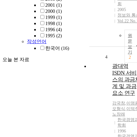
회
2001
(1)
2005
2000
(1)
정보와 통
1999
(1)
Vol.22 No.
1998
(1)
1996
(4)
1995
(2)
원
작성언어
문
보
한국어
(16)
기
4
2
오늘 본 자료
광대역
ISDN 서비
스의 과금
계 및 과금
요소 연구
강국창
,
이영
오형식
,
이덕
노장래
한국경영
학회
1996
한국경영