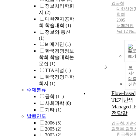
강국창
정보처리학회
대한산업
지
(2)
학회
대한전자공학
2005
회 학술대회
(1)
ie 매거진
Vol.12 No.
정보와 통신
(1)
ie 매거진
(1)
한국경영정보
원
보
학회 학술대회논
문집
(1)
3
복
TTA저널
(1)
사/
한국경영과학
대
회지
(1)
신
주제분류
Flow-based
공학
(11)
TE기반의
사회과학
(8)
Managed I
기타
(1)
전달망
발행연도
2006
(5)
강국창
,
이순
2005
(2)
김영부
,
김영
한국통신
2003
(2)