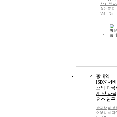
학회 학술
회논문집
Vol.- No.1
원
보
5
광대역
ISDN 서비
스의 과금
계 및 과금
요소 연구
강국창
,
이영
오형식
,
이덕