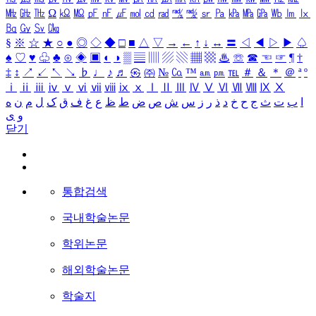
㎒
㎓
㎔
Ω
㏀
㏁
㎊
㎋
㎌
㏖
㏅
㎭
㎮
㎯
㏛
㎩
㎪
㎫
㎬
㏝
㏐
㏓
㏃
㏉
㏜
㏆
§
※
☆
★
○
●
◎
◇
◆
□
■
△
▽
→
←
↑
↓
↔
〓
◁
◀
▷
▶
♤
♠
♡
♥
♧
♣
⊙
◈
▣
◐
◑
▒
▤
▥
▨
▧
▦
▩
♨
☏
☎
☜
☞
¶
†
‡
↕
↗
↙
↖
↘
♭
♩
♪
♬
㉿
㈜
№
㏇
™
㏂
㏘
℡
＃
＆
＊
＠
ª
º
ⅰ
ⅱ
ⅲ
ⅳ
ⅴ
ⅵ
ⅶ
ⅷ
ⅸ
ⅹ
Ⅰ
Ⅱ
Ⅲ
Ⅳ
Ⅴ
Ⅵ
Ⅶ
Ⅷ
Ⅸ
Ⅹ
ا
ب
ت
ث
ج
ح
خ
د
ذ
ر
ز
س
ش
ص
ض
ط
ظ
ع
غ
ف
ق
ک
ل
م
ن
ه
و
ی
닫기
통합검색
국내학술논문
학위논문
해외학술논문
학술지