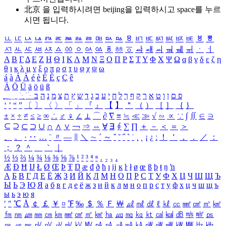
北京 을 입력하시려면
beijing
을 입력하시고 space를 누르
시면 됩니다.
ㅥ
ㅦ
ㅧ
ㅨ
ㅩ
ㅪ
ㅫ
ㅬ
ㅭ
ㅮ
ㅯ
ㅰ
ㅱ
ㅲ
ㅳ
ㅴ
ㅵ
ㅶ
ㅷ
ㅸ
ㅹ
ㅺ
ㅻ
ㅼ
ㅽ
ㅾ
ㅿ
ㆀ
ㆁ
ㆂ
ㆃ
ㆄ
ㆅ
ㆆ
ㆇ
ㆈ
ㆉ
ㆊ
ㆋ
ㆌ
ㆍ
ㆎ
Α
Β
Γ
Δ
Ε
Ζ
Η
Θ
Ι
Κ
Λ
Μ
Ν
Ξ
Ο
Π
Ρ
Σ
Τ
Υ
Φ
Χ
Ψ
Ω
α
β
γ
δ
ε
ζ
η
θ
ι
κ
λ
μ
ν
ξ
ο
π
ρ
σ
τ
υ
φ
χ
ψ
ω
á
à
Á
À
é
è
É
È
ç
Ç
ê
Ä
Ö
Ü
ä
ö
ü
ß
ְ
ֳ
ֲ
ֱ
ָ
ַ
ֵ
ֶ
ִ
ֹ
ּ
ֻ
ׂ
ׁ
ּ
ב
ה
נ
מ
צ
ת
ץ
ש
ד
ג
כ
ע
י
ח
ל
ך
ף
ק
ר
א
ט
ו
ן
ם
פ
‘
’
“
”
〔
〕
〈
〉
「
」
『
』
【
】
＂
（
）
［
］
｛
｝
±
×
÷
≠
≤
≥
∞
∴
♂
♀
∠
⊥
⌒
∂
∇
≡
≒
≪
≫
√
∽
∝
∵
∫
∬
∈
∋
⊆
⊇
⊂
⊃
∪
∩
∧
∨
￢
⇒
⇔
∀
∃
∮
∑
∏
＋
－
＜
＝
＞
、
。
·
‥
…
¨
〃
―
∥
＼
∼
´
～
ˇ
˘
˝
˚
˙
¸
˛
¡
¿
ː
！
＇
，
．
／
：
；
？
＾
＿
｀
｜
½
⅓
⅔
¼
¾
⅛
⅜
⅝
⅞
¹
²
³
⁴
ⁿ
₁
₂
₃
₄
Æ
Ð
Ħ
Ĳ
Ł
Ø
Œ
Þ
Ŧ
Ŋ
æ
đ
ð
ħ
ı
ĳ
ĸ
ŀ
ł
ø
œ
ß
þ
ŧ
ŋ
ŉ
А
Б
В
Г
Д
Е
Ё
Ж
З
И
Й
К
Л
М
Н
О
П
Р
С
Т
У
Ф
Х
Ц
Ч
Ш
Щ
Ъ
Ы
Ь
Э
Ю
Я
а
б
в
г
д
е
ё
ж
з
и
й
к
л
м
н
о
п
р
с
т
у
ф
х
ц
ч
ш
щ
ъ
ы
ь
э
ю
я
′
″
℃
Å
￠
￡
￥
¤
℉
‰
＄
％
Ｆ
￦
㎕
㎖
㎗
ℓ
㎘
㏄
㎣
㎤
㎥
㎦
㎙
㎚
㎛
㎜
㎝
㎞
㎟
㎠
㎡
㎢
㏊
㎍
㎎
㎏
㏏
㎈
㎉
㏈
㎧
㎨
㎰
㎱
㎲
㎳
㎴
㎵
㎶
㎷
㎸
㎹
㎀
㎁
㎂
㎃
㎄
㎺
㎻
㎽
㎾
㎿
㎐
㎑