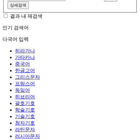
상세검색
결과 내 재검색
인기 검색어
다국어 입력
히라가나
가타카나
중국어
한글고어
그리스문자
프랑스어
독일어
히브리어
괄호기호
학술기호
기술기호
첨자기호
라틴문자
러시아문자