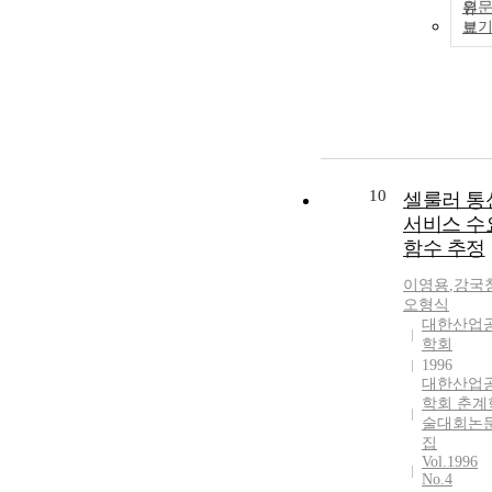
원
보
10
셀룰러 통
서비스 수
함수 추정
이영용
,
강국
오형식
대한산업
학회
1996
대한산업
학회 춘계
술대회논
집
Vol.1996
No.4