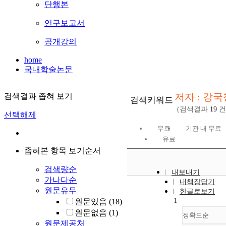
단행본
연구보고서
공개강의
home
국내학술논문
저자 : 강국
검색결과 좁혀 보기
검색키워드
(검색결과
19
건
선택해제
무료
기관 내 무료
유료
좁혀본 항목 보기순서
검색량순
내보내기
가나다순
내책장담기
원문유무
한글로보기
1
원문있음
(18)
원문없음
(1)
정확도순
원문제공처