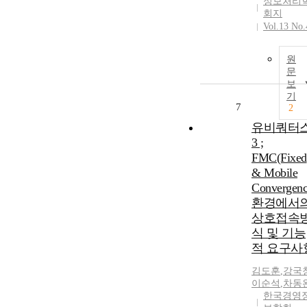
정보처리
회지
Vol.13 No.
원
문
보
기
7
2
유비쿼터
3 ;
FMC(Fixed
& Mobile
Convergenc
환경에서
상호접속
식 및 기능
적 요구사
김도훈
,
강국
이순석
,
차동
한국경영