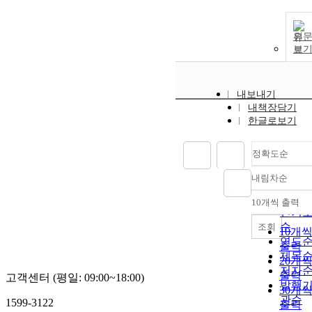
원
보
내보내기
내책장담기
한글로보기
정확도순
내림차순
정확
순
10개씩 출력
내림
인기
순
조회
10개
연도
출력
제목
20개
저자
출력
고객센터 (평일: 09:00~18:00)
발행
30개
관순
1599-3122
출력