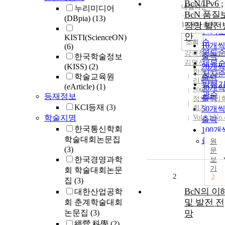
BcN/IPv6 ;
내림차순
누리미디어
정확
BcN 품질
(DBpia)
(13)
순
10개씩 출력
장망 발전
내림
인기
안
KISTI(ScienceON)
순
조회
10개
(6)
연도
강국창
,
김영
출력
한국학술정보
김영선
제목
(KISS)
(2)
20개
한국정보
저자
학술교육원
출력
리학회
발행
(eArticle)
(1)
30개
2006
관순
등재정보
출력
정보처리
KCI등재
(3)
회지
50개
학술지명
Vol.13 No.
출력
한국통신학회
100개
학술대회논문집
출력
원
(3)
문
한국경영과학
보
기
회 학술대회논문
2
2
집
(3)
BcN의 이
대한산업공학
및 발전 전
회 춘계학술대회
논문집
(3)
망
經營 科學
(2)