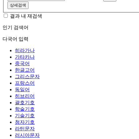
상세검색
결과 내 재검색
인기 검색어
다국어 입력
히라가나
가타카나
중국어
한글고어
그리스문자
프랑스어
독일어
히브리어
괄호기호
학술기호
기술기호
첨자기호
라틴문자
러시아문자