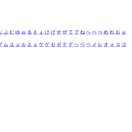
ぶ
ぷ
む
ゆ
ゅ
る
え
ぇ
け
げ
せ
ぜ
て
で
ね
へ
べ
ぺ
め
れ
お
ぉ
プ
ム
ユ
ュ
ル
エ
ェ
ケ
ゲ
セ
ゼ
テ
デ
ヘ
ベ
ペ
メ
レ
オ
ォ
コ
ゴ