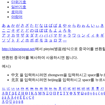
단위기호
일반기호
로마자
아랍어
あ
ぁ
か
が
さ
ざ
た
だ
な
は
ば
ぱ
ま
や
ゃ
ら
わ
ゎ
ん
い
ぃ
き
こ
ご
そ
ぞ
と
ど
の
ほ
ぼ
ぽ
も
よ
ょ
ろ
を
ア
ァ
カ
サ
ザ
タ
ダ
ナ
ハ
バ
パ
マ
ヤ
ャ
ラ
ワ
ヮ
ン
イ
ィ
キ
ギ
ソ
ゾ
ト
ド
ノ
ホ
ボ
ポ
モ
ヨ
ョ
ロ
ヲ
―
http://chineseinput.net/
에서 pinyin(병음)방식으로 중국어를 변환
변환된 중국어를 복사하여 사용하시면 됩니다.
예시)
中文 을 입력하시려면
zhongwen
을 입력하시고 space를
北京 을 입력하시려면
beijing
을 입력하시고 space를 누르
ㅥ
ㅦ
ㅧ
ㅨ
ㅩ
ㅪ
ㅫ
ㅬ
ㅭ
ㅮ
ㅯ
ㅰ
ㅱ
ㅲ
ㅳ
ㅴ
ㅵ
ㅶ
ㅷ
ㅸ
ㅹ
ㅺ
Α
Β
Γ
Δ
Ε
Ζ
Η
Θ
Ι
Κ
Λ
Μ
Ν
Ξ
Ο
Π
Ρ
Σ
Τ
Υ
Φ
Χ
Ψ
Ω
α
β
γ
δ
ε
ζ
η
á
à
Á
À
é
è
É
È
ç
Ç
ê
Ä
Ö
Ü
ä
ö
ü
ß