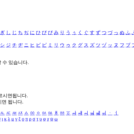
ぎ
し
じ
ち
ぢ
に
ひ
び
ぴ
み
り
う
ぅ
く
ぐ
す
ず
つ
づ
っ
ぬ
ふ
シ
ジ
チ
ヂ
ニ
ヒ
ビ
ピ
ミ
リ
ウ
ゥ
ク
グ
ス
ズ
ツ
ヅ
ッ
ヌ
フ
ブ
할 수 있습니다.
누르시면됩니다.
시면 됩니다.
ㅻ
ㅼ
ㅽ
ㅾ
ㅿ
ㆀ
ㆁ
ㆂ
ㆃ
ㆄ
ㆅ
ㆆ
ㆇ
ㆈ
ㆉ
ㆊ
ㆋ
ㆌ
ㆍ
ㆎ
θ
ι
κ
λ
μ
ν
ξ
ο
π
ρ
σ
τ
υ
φ
χ
ψ
ω