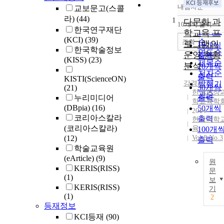
내림차순
교보문고(스콜
정확도
라)
(44)
1
순
다문화 과
10개씩 출력
내림차
한국연구재단
인기도
학교육 프
(KCI)
(39)
순
조회
로그램의
10개씩
한국학술정보
연도순
운영 현황
출력
(KISS)
(23)
제목순
분석
20개씩
저자순
출력
KISTI(ScienceON)
강경리
발행기
30개씩
(21)
한국현장
관순
누리미디어
출력
학교육학
(DBpia)
(16)
50개씩
2014
코리아스칼라
출력
현장과학
(코리아스칼라)
육
100개
(12)
Vol.8 No.3
출력
학술교육원
(eArticle)
(9)
원
KERIS(RISS)
문
(1)
보
KERIS(RISS)
기
(1)
2
등재정보
KCI등재
(90)