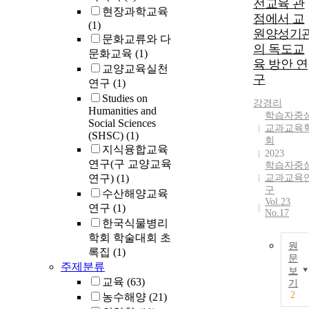
전교육 관
현장과학교육
점에서 교
(1)
원양성기
문화교류와 다
의 독도교
문화교육
(1)
육 방안 연
교양교육실천
구
연구
(1)
Studies on
강경리
Humanities and
학습자중
Social Sciences
교과교육
(SHSC)
(1)
회
지식융합교육
2023
연구(구 교양교육
학습자중
연구)
(1)
교과교육
구
수산해양교육
Vol.23
연구
(1)
No.17
한국식물병리
학회 학술대회 초
원
록집
(1)
문
주제분류
보
교육
(63)
기
2
농수해양
(21)