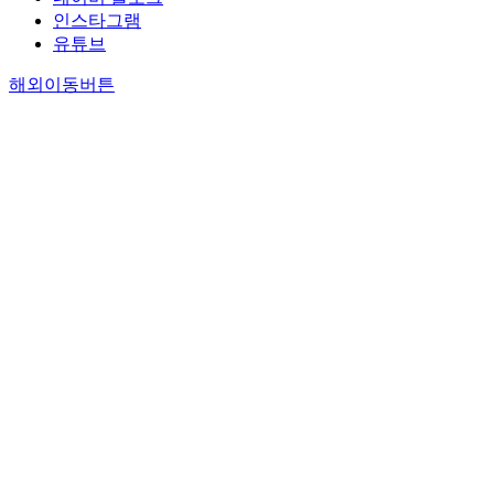
assessment
인스타그램
stage, based o
유튜브
personal
characteristics
해외이동버튼
of confidence
and self-
reflection in
learning, was
affected by the
microsystem o
the
improvement o
learning grade
at school and
the
improvement o
learning
efficiency in t
online studyin
room. It was
found that
secondary
students forme