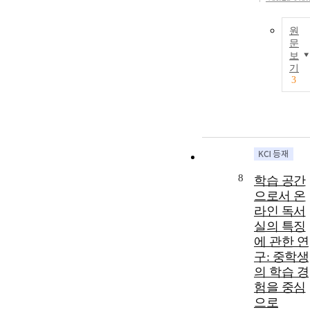
원
문
보
기
3
8
학습 공간
으로서 온
라인 독서
실의 특징
에 관한 연
구: 중학생
의 학습 경
험을 중심
으로