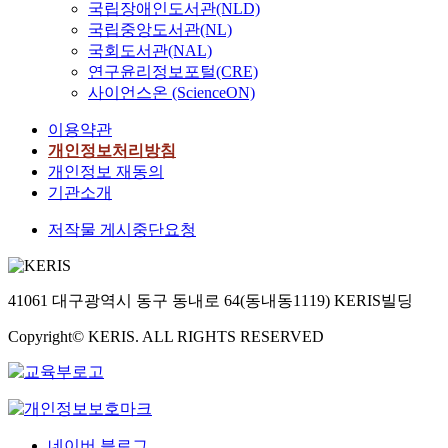
국립장애인도서관(NLD)
for learning, w
국립중앙도서관(NL)
affected by the
국회도서관(NAL)
microsystem o
연구윤리정보포털(CRE)
the interaction
사이언스온 (ScienceON)
of online
studying room
이용약관
function and t
개인정보처리방침
interaction of
개인정보 재동의
friends. It was
기관소개
found that
secondary
저작물 게시중단요청
students
continued to
learn in the
online studyin
41061 대구광역시 동구 동내로 64(동내동1119) KERIS빌딩
room. In the la
stage of
Copyright© KERIS. ALL RIGHTS RESERVED
learning,
learning in the
onlinestudyin
room as
learning
네이버 블로그