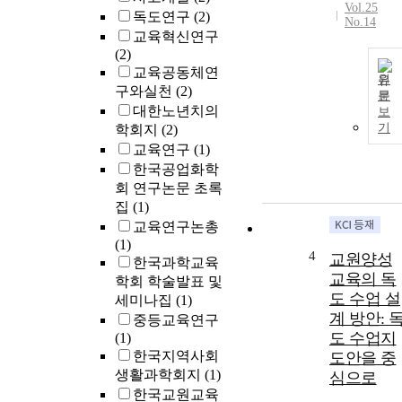
Vol.25
독도연구
(2)
No.14
교육혁신연구
(2)
교육공동체연
원
구와실천
(2)
문
대한노년치의
보
기
학회지
(2)
교육연구
(1)
한국공업화학
회 연구논문 초록
집
(1)
교육연구논총
(1)
4
교원양성
한국과학교육
교육의 독
학회 학술발표 및
도 수업 설
세미나집
(1)
계 방안: 
중등교육연구
도 수업지
(1)
한국지역사회
도안을 중
생활과학회지
(1)
심으로
한국교원교육