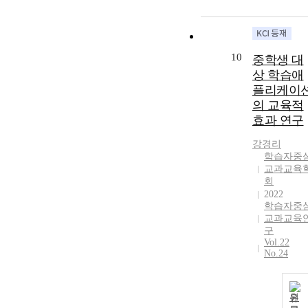
applied in this
study were in-
depth
interviews
10
중학생 대
targeting seve
상 학습애
secondary
플리케이
students. In thi
의 교육적
study,
효과 연구
Ecological
Systems Theor
강경리
was selected as
학습자중
an analysis
교과교육
framework for
회
online studyin
2022
room. Results
학습자중
First, secondar
교과교육
구
students'
Vol.22
learning
No.24
experiences in
the online
studying room
원
were as follows