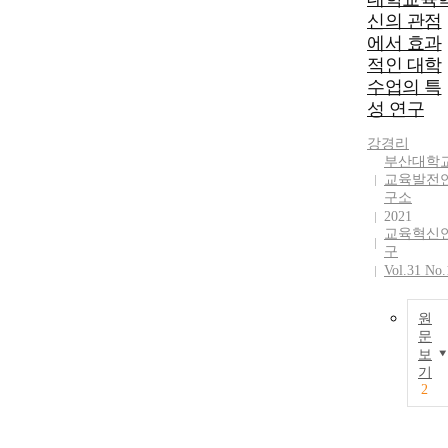
on secondary
신의 관점
students'
에서 효과
learning
적인 대학
experiences. In
수업의 특
this study,
secondary
성 연구
students'
강경리
learning
부산대학
experiences in
교육발전
the online
구소
studying room
2021
were analyzed,
교육혁신
and based on
구
this, the
Vol.31 No.
characteristics
of the online
원
studying room
문
as a learning
보
space were
기
derived.
2
Methods The
research
methods