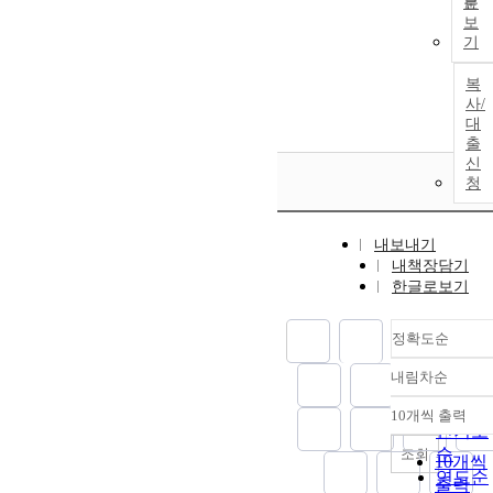
문
In the early
보
stage of
기
learning,
learning in the
복
online studyin
사/
room as
대
learning start
출
신
stage, based o
청
personal
characteristics
of expectation
내보내기
and curiosity f
내책장담기
learning, was
한글로보기
affected by the
macrosystem o
정확도순
the influence o
strengthening
내림차순
정확도
distance
education due
순
10개씩 출력
내림차
to COVID-19, 
인기도
culture and the
순
조회
10개씩
microsystem o
연도순
출력