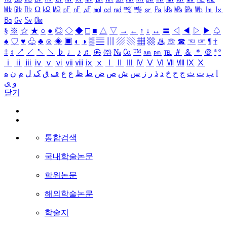
㎒
㎓
㎔
Ω
㏀
㏁
㎊
㎋
㎌
㏖
㏅
㎭
㎮
㎯
㏛
㎩
㎪
㎫
㎬
㏝
㏐
㏓
㏃
㏉
㏜
㏆
§
※
☆
★
○
●
◎
◇
◆
□
■
△
▽
→
←
↑
↓
↔
〓
◁
◀
▷
▶
♤
♠
♡
♥
♧
♣
⊙
◈
▣
◐
◑
▒
▤
▥
▨
▧
▦
▩
♨
☏
☎
☜
☞
¶
†
‡
↕
↗
↙
↖
↘
♭
♩
♪
♬
㉿
㈜
№
㏇
™
㏂
㏘
℡
＃
＆
＊
＠
ª
º
ⅰ
ⅱ
ⅲ
ⅳ
ⅴ
ⅵ
ⅶ
ⅷ
ⅸ
ⅹ
Ⅰ
Ⅱ
Ⅲ
Ⅳ
Ⅴ
Ⅵ
Ⅶ
Ⅷ
Ⅸ
Ⅹ
ا
ب
ت
ث
ج
ح
خ
د
ذ
ر
ز
س
ش
ص
ض
ط
ظ
ع
غ
ف
ق
ک
ل
م
ن
ه
و
ی
닫기
통합검색
국내학술논문
학위논문
해외학술논문
학술지