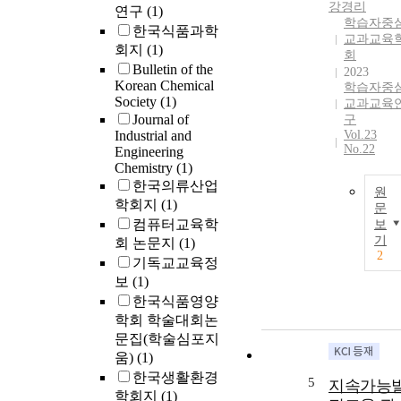
강경리
연구
(1)
학습자중
한국식품과학
교과교육
회지
(1)
회
Bulletin of the
2023
Korean Chemical
학습자중
Society
(1)
교과교육
Journal of
구
Industrial and
Vol.23
No.22
Engineering
Chemistry
(1)
한국의류산업
원
학회지
(1)
문
컴퓨터교육학
보
기
회 논문지
(1)
2
기독교교육정
보
(1)
한국식품영양
학회 학술대회논
문집(학술심포지
움)
(1)
한국생활환경
5
지속가능
학회지
(1)