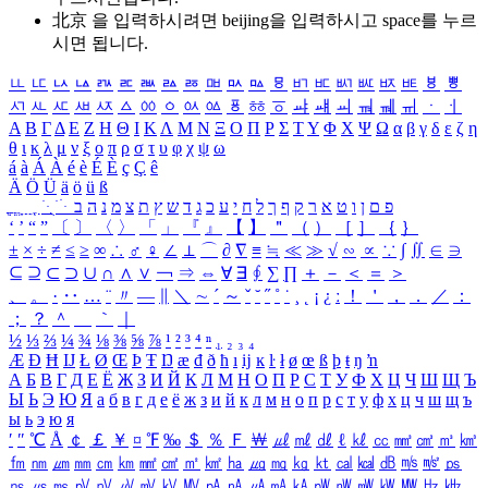
北京 을 입력하시려면
beijing
을 입력하시고 space를 누르
시면 됩니다.
ㅥ
ㅦ
ㅧ
ㅨ
ㅩ
ㅪ
ㅫ
ㅬ
ㅭ
ㅮ
ㅯ
ㅰ
ㅱ
ㅲ
ㅳ
ㅴ
ㅵ
ㅶ
ㅷ
ㅸ
ㅹ
ㅺ
ㅻ
ㅼ
ㅽ
ㅾ
ㅿ
ㆀ
ㆁ
ㆂ
ㆃ
ㆄ
ㆅ
ㆆ
ㆇ
ㆈ
ㆉ
ㆊ
ㆋ
ㆌ
ㆍ
ㆎ
Α
Β
Γ
Δ
Ε
Ζ
Η
Θ
Ι
Κ
Λ
Μ
Ν
Ξ
Ο
Π
Ρ
Σ
Τ
Υ
Φ
Χ
Ψ
Ω
α
β
γ
δ
ε
ζ
η
θ
ι
κ
λ
μ
ν
ξ
ο
π
ρ
σ
τ
υ
φ
χ
ψ
ω
á
à
Á
À
é
è
É
È
ç
Ç
ê
Ä
Ö
Ü
ä
ö
ü
ß
ְ
ֳ
ֲ
ֱ
ָ
ַ
ֵ
ֶ
ִ
ֹ
ּ
ֻ
ׂ
ׁ
ּ
ב
ה
נ
מ
צ
ת
ץ
ש
ד
ג
כ
ע
י
ח
ל
ך
ף
ק
ר
א
ט
ו
ן
ם
פ
‘
’
“
”
〔
〕
〈
〉
「
」
『
』
【
】
＂
（
）
［
］
｛
｝
±
×
÷
≠
≤
≥
∞
∴
♂
♀
∠
⊥
⌒
∂
∇
≡
≒
≪
≫
√
∽
∝
∵
∫
∬
∈
∋
⊆
⊇
⊂
⊃
∪
∩
∧
∨
￢
⇒
⇔
∀
∃
∮
∑
∏
＋
－
＜
＝
＞
、
。
·
‥
…
¨
〃
―
∥
＼
∼
´
～
ˇ
˘
˝
˚
˙
¸
˛
¡
¿
ː
！
＇
，
．
／
：
；
？
＾
＿
｀
｜
½
⅓
⅔
¼
¾
⅛
⅜
⅝
⅞
¹
²
³
⁴
ⁿ
₁
₂
₃
₄
Æ
Ð
Ħ
Ĳ
Ł
Ø
Œ
Þ
Ŧ
Ŋ
æ
đ
ð
ħ
ı
ĳ
ĸ
ŀ
ł
ø
œ
ß
þ
ŧ
ŋ
ŉ
А
Б
В
Г
Д
Е
Ё
Ж
З
И
Й
К
Л
М
Н
О
П
Р
С
Т
У
Ф
Х
Ц
Ч
Ш
Щ
Ъ
Ы
Ь
Э
Ю
Я
а
б
в
г
д
е
ё
ж
з
и
й
к
л
м
н
о
п
р
с
т
у
ф
х
ц
ч
ш
щ
ъ
ы
ь
э
ю
я
′
″
℃
Å
￠
￡
￥
¤
℉
‰
＄
％
Ｆ
￦
㎕
㎖
㎗
ℓ
㎘
㏄
㎣
㎤
㎥
㎦
㎙
㎚
㎛
㎜
㎝
㎞
㎟
㎠
㎡
㎢
㏊
㎍
㎎
㎏
㏏
㎈
㎉
㏈
㎧
㎨
㎰
㎱
㎲
㎳
㎴
㎵
㎶
㎷
㎸
㎹
㎀
㎁
㎂
㎃
㎄
㎺
㎻
㎽
㎾
㎿
㎐
㎑