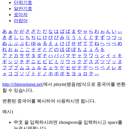
단위기호
일반기호
로마자
아랍어
あ
ぁ
か
が
さ
ざ
た
だ
な
は
ば
ぱ
ま
や
ゃ
ら
わ
ゎ
ん
い
ぃ
き
ぎ
し
じ
ち
ぢ
に
ひ
び
ぴ
み
り
う
ぅ
く
ぐ
す
ず
つ
づ
っ
ぬ
ふ
ぶ
ぷ
む
ゆ
ゅ
る
え
ぇ
け
げ
せ
ぜ
て
で
ね
へ
べ
ぺ
め
れ
お
ぉ
こ
ご
そ
ぞ
と
ど
の
ほ
ぼ
ぽ
も
よ
ょ
ろ
を
ア
ァ
カ
サ
ザ
タ
ダ
ナ
ハ
バ
パ
マ
ヤ
ャ
ラ
ワ
ヮ
ン
イ
ィ
キ
ギ
シ
ジ
チ
ヂ
ニ
ヒ
ビ
ピ
ミ
リ
ウ
ゥ
ク
グ
ス
ズ
ツ
ヅ
ッ
ヌ
フ
ブ
プ
ム
ユ
ュ
ル
エ
ェ
ケ
ゲ
セ
ゼ
テ
デ
ヘ
ベ
ペ
メ
レ
オ
ォ
コ
ゴ
ソ
ゾ
ト
ド
ノ
ホ
ボ
ポ
モ
ヨ
ョ
ロ
ヲ
―
http://chineseinput.net/
에서 pinyin(병음)방식으로 중국어를 변환
할 수 있습니다.
변환된 중국어를 복사하여 사용하시면 됩니다.
예시)
中文 을 입력하시려면
zhongwen
을 입력하시고 space를
누르시면됩니다.