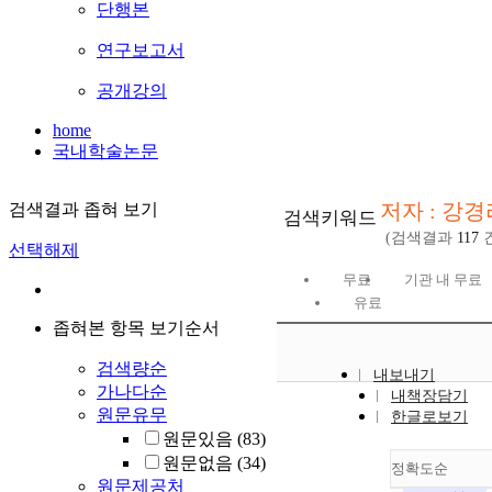
단행본
연구보고서
공개강의
home
국내학술논문
저자 : 강경
검색결과 좁혀 보기
검색키워드
(검색결과
117
건
선택해제
무료
기관 내 무료
유료
좁혀본 항목 보기순서
검색량순
내보내기
가나다순
내책장담기
원문유무
한글로보기
원문있음
(83)
원문없음
(34)
정확도순
원문제공처