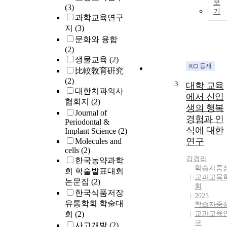
보
(3)
기
과학교육연구
지
(3)
문화와 융합
(2)
생물교육
(2)
比較敎育硏究
(2)
3
대학 교육
대한치과의사
에서 신입
협회지
(2)
생의 행복
Journal of
경험과 인
Periodontal &
식에 대한
Implant Science
(2)
연구
Molecules and
cells
(2)
강경리
한국농약과학
학습자중
회 학술발표대회
교과교육
논문집
(2)
회
한국식품저장
2025
유통학회 학술대
학습자중
회
(2)
교과교육
구
사고개발
(2)