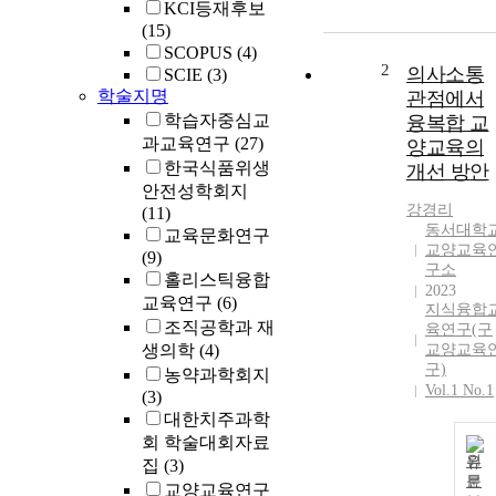
KCI등재후보
(15)
SCOPUS
(4)
2
의사소통
SCIE
(3)
학술지명
관점에서
학습자중심교
융복합 교
과교육연구
(27)
양교육의
한국식품위생
개선 방안
안전성학회지
강경리
(11)
동서대학
교육문화연구
교양교육
(9)
구소
홀리스틱융합
2023
교육연구
(6)
지식융합
조직공학과 재
육연구(구
생의학
(4)
교양교육
구)
농약과학회지
Vol.1 No.1
(3)
대한치주과학
회 학술대회자료
원
집
(3)
문
교양교육연구