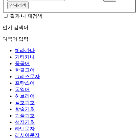
상세검색
결과 내 재검색
인기 검색어
다국어 입력
히라가나
가타카나
중국어
한글고어
그리스문자
프랑스어
독일어
히브리어
괄호기호
학술기호
기술기호
첨자기호
라틴문자
러시아문자