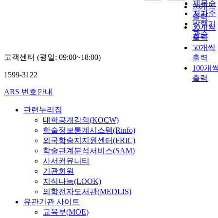
the reaction of
제목순
20개씩
parents and th
저자순
출력
reaction of
발행기
30개씩
friends. It was
관순
출력
found that
50개씩
secondary
고객센터 (평일: 09:00~18:00)
출력
students starte
100개
learning in the
1599-3122
출력
online studyin
room in their
ARS 번호안내
free time. In th
middle stage o
관련누리집
learning,
대학공개강의(KOCW)
learning in the
학술정보통계시스템(Rinfo)
online studyin
외국학술지지원센터(FRIC)
room as
학술관계분석서비스(SAM)
learning
사서커뮤니티
execution stag
기관회원
based on
지식나눔(LOOK)
personal
의학전자도서관(MEDLIS)
characteristics
유관기관 사이트
of self-control
교육부(MOE)
and competiti