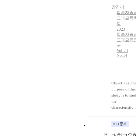
강경리
학습자중
교과교육
회
2023
학습자중
교과교육
구
Vol.23
No.14
Objectives Th
purpose of this
study is to stu
the
characteristics
of the online
studying room
as a learning
space focusing
9
대학교육