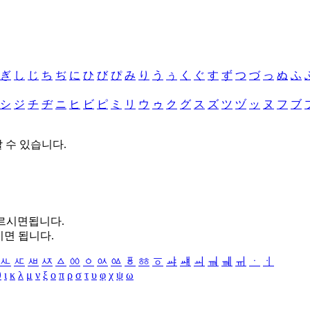
ぎ
し
じ
ち
ぢ
に
ひ
び
ぴ
み
り
う
ぅ
く
ぐ
す
ず
つ
づ
っ
ぬ
ふ
シ
ジ
チ
ヂ
ニ
ヒ
ビ
ピ
ミ
リ
ウ
ゥ
ク
グ
ス
ズ
ツ
ヅ
ッ
ヌ
フ
ブ
할 수 있습니다.
누르시면됩니다.
시면 됩니다.
ㅻ
ㅼ
ㅽ
ㅾ
ㅿ
ㆀ
ㆁ
ㆂ
ㆃ
ㆄ
ㆅ
ㆆ
ㆇ
ㆈ
ㆉ
ㆊ
ㆋ
ㆌ
ㆍ
ㆎ
θ
ι
κ
λ
μ
ν
ξ
ο
π
ρ
σ
τ
υ
φ
χ
ψ
ω