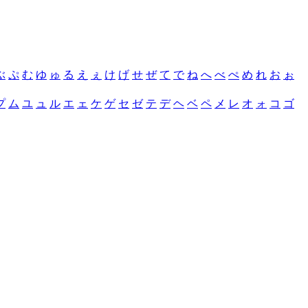
ぶ
ぷ
む
ゆ
ゅ
る
え
ぇ
け
げ
せ
ぜ
て
で
ね
へ
べ
ぺ
め
れ
お
ぉ
プ
ム
ユ
ュ
ル
エ
ェ
ケ
ゲ
セ
ゼ
テ
デ
ヘ
ベ
ペ
メ
レ
オ
ォ
コ
ゴ