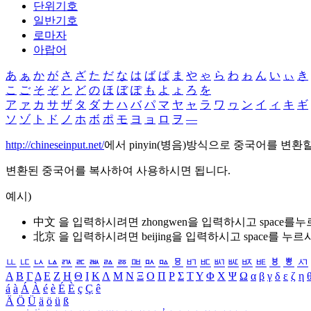
단위기호
일반기호
로마자
아랍어
あ
ぁ
か
が
さ
ざ
た
だ
な
は
ば
ぱ
ま
や
ゃ
ら
わ
ゎ
ん
い
ぃ
き
こ
ご
そ
ぞ
と
ど
の
ほ
ぼ
ぽ
も
よ
ょ
ろ
を
ア
ァ
カ
サ
ザ
タ
ダ
ナ
ハ
バ
パ
マ
ヤ
ャ
ラ
ワ
ヮ
ン
イ
ィ
キ
ギ
ソ
ゾ
ト
ド
ノ
ホ
ボ
ポ
モ
ヨ
ョ
ロ
ヲ
―
http://chineseinput.net/
에서 pinyin(병음)방식으로 중국어를 변환
변환된 중국어를 복사하여 사용하시면 됩니다.
예시)
中文 을 입력하시려면
zhongwen
을 입력하시고 space를
北京 을 입력하시려면
beijing
을 입력하시고 space를 누르
ㅥ
ㅦ
ㅧ
ㅨ
ㅩ
ㅪ
ㅫ
ㅬ
ㅭ
ㅮ
ㅯ
ㅰ
ㅱ
ㅲ
ㅳ
ㅴ
ㅵ
ㅶ
ㅷ
ㅸ
ㅹ
ㅺ
Α
Β
Γ
Δ
Ε
Ζ
Η
Θ
Ι
Κ
Λ
Μ
Ν
Ξ
Ο
Π
Ρ
Σ
Τ
Υ
Φ
Χ
Ψ
Ω
α
β
γ
δ
ε
ζ
η
á
à
Á
À
é
è
É
È
ç
Ç
ê
Ä
Ö
Ü
ä
ö
ü
ß