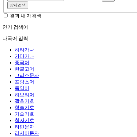
상세검색
결과 내 재검색
인기 검색어
다국어 입력
히라가나
가타카나
중국어
한글고어
그리스문자
프랑스어
독일어
히브리어
괄호기호
학술기호
기술기호
첨자기호
라틴문자
러시아문자