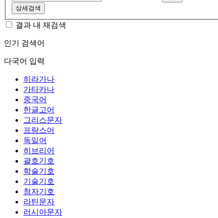
상세검색
결과 내 재검색
인기 검색어
다국어 입력
히라가나
가타카나
중국어
한글고어
그리스문자
프랑스어
독일어
히브리어
괄호기호
학술기호
기술기호
첨자기호
라틴문자
러시아문자