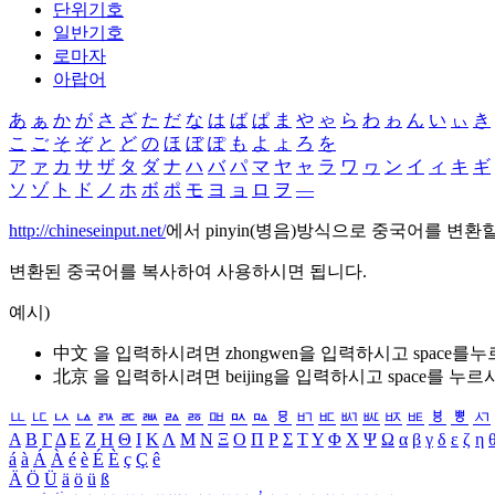
단위기호
일반기호
로마자
아랍어
あ
ぁ
か
が
さ
ざ
た
だ
な
は
ば
ぱ
ま
や
ゃ
ら
わ
ゎ
ん
い
ぃ
き
こ
ご
そ
ぞ
と
ど
の
ほ
ぼ
ぽ
も
よ
ょ
ろ
を
ア
ァ
カ
サ
ザ
タ
ダ
ナ
ハ
バ
パ
マ
ヤ
ャ
ラ
ワ
ヮ
ン
イ
ィ
キ
ギ
ソ
ゾ
ト
ド
ノ
ホ
ボ
ポ
モ
ヨ
ョ
ロ
ヲ
―
http://chineseinput.net/
에서 pinyin(병음)방식으로 중국어를 변환
변환된 중국어를 복사하여 사용하시면 됩니다.
예시)
中文 을 입력하시려면
zhongwen
을 입력하시고 space를
北京 을 입력하시려면
beijing
을 입력하시고 space를 누르
ㅥ
ㅦ
ㅧ
ㅨ
ㅩ
ㅪ
ㅫ
ㅬ
ㅭ
ㅮ
ㅯ
ㅰ
ㅱ
ㅲ
ㅳ
ㅴ
ㅵ
ㅶ
ㅷ
ㅸ
ㅹ
ㅺ
Α
Β
Γ
Δ
Ε
Ζ
Η
Θ
Ι
Κ
Λ
Μ
Ν
Ξ
Ο
Π
Ρ
Σ
Τ
Υ
Φ
Χ
Ψ
Ω
α
β
γ
δ
ε
ζ
η
á
à
Á
À
é
è
É
È
ç
Ç
ê
Ä
Ö
Ü
ä
ö
ü
ß