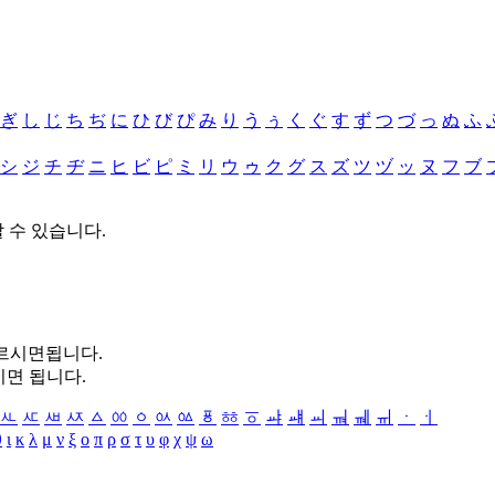
ぎ
し
じ
ち
ぢ
に
ひ
び
ぴ
み
り
う
ぅ
く
ぐ
す
ず
つ
づ
っ
ぬ
ふ
シ
ジ
チ
ヂ
ニ
ヒ
ビ
ピ
ミ
リ
ウ
ゥ
ク
グ
ス
ズ
ツ
ヅ
ッ
ヌ
フ
ブ
할 수 있습니다.
누르시면됩니다.
시면 됩니다.
ㅻ
ㅼ
ㅽ
ㅾ
ㅿ
ㆀ
ㆁ
ㆂ
ㆃ
ㆄ
ㆅ
ㆆ
ㆇ
ㆈ
ㆉ
ㆊ
ㆋ
ㆌ
ㆍ
ㆎ
θ
ι
κ
λ
μ
ν
ξ
ο
π
ρ
σ
τ
υ
φ
χ
ψ
ω