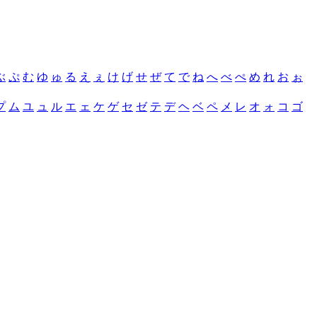
ぶ
ぷ
む
ゆ
ゅ
る
え
ぇ
け
げ
せ
ぜ
て
で
ね
へ
べ
ぺ
め
れ
お
ぉ
プ
ム
ユ
ュ
ル
エ
ェ
ケ
ゲ
セ
ゼ
テ
デ
ヘ
ベ
ペ
メ
レ
オ
ォ
コ
ゴ