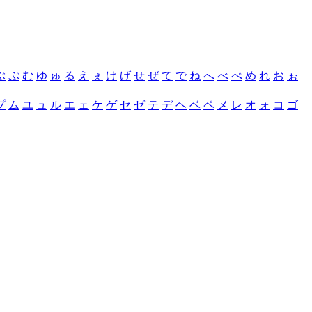
ぶ
ぷ
む
ゆ
ゅ
る
え
ぇ
け
げ
せ
ぜ
て
で
ね
へ
べ
ぺ
め
れ
お
ぉ
プ
ム
ユ
ュ
ル
エ
ェ
ケ
ゲ
セ
ゼ
テ
デ
ヘ
ベ
ペ
メ
レ
オ
ォ
コ
ゴ