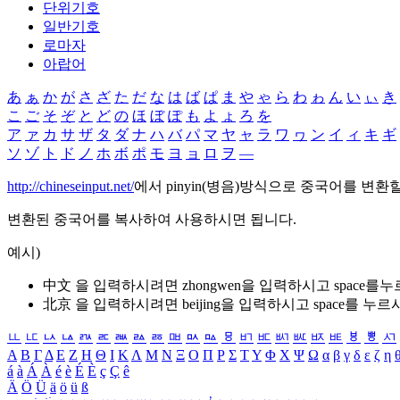
단위기호
일반기호
로마자
아랍어
あ
ぁ
か
が
さ
ざ
た
だ
な
は
ば
ぱ
ま
や
ゃ
ら
わ
ゎ
ん
い
ぃ
き
こ
ご
そ
ぞ
と
ど
の
ほ
ぼ
ぽ
も
よ
ょ
ろ
を
ア
ァ
カ
サ
ザ
タ
ダ
ナ
ハ
バ
パ
マ
ヤ
ャ
ラ
ワ
ヮ
ン
イ
ィ
キ
ギ
ソ
ゾ
ト
ド
ノ
ホ
ボ
ポ
モ
ヨ
ョ
ロ
ヲ
―
http://chineseinput.net/
에서 pinyin(병음)방식으로 중국어를 변환
변환된 중국어를 복사하여 사용하시면 됩니다.
예시)
中文 을 입력하시려면
zhongwen
을 입력하시고 space를
北京 을 입력하시려면
beijing
을 입력하시고 space를 누르
ㅥ
ㅦ
ㅧ
ㅨ
ㅩ
ㅪ
ㅫ
ㅬ
ㅭ
ㅮ
ㅯ
ㅰ
ㅱ
ㅲ
ㅳ
ㅴ
ㅵ
ㅶ
ㅷ
ㅸ
ㅹ
ㅺ
Α
Β
Γ
Δ
Ε
Ζ
Η
Θ
Ι
Κ
Λ
Μ
Ν
Ξ
Ο
Π
Ρ
Σ
Τ
Υ
Φ
Χ
Ψ
Ω
α
β
γ
δ
ε
ζ
η
á
à
Á
À
é
è
É
È
ç
Ç
ê
Ä
Ö
Ü
ä
ö
ü
ß