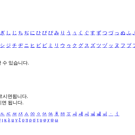
ぎ
し
じ
ち
ぢ
に
ひ
び
ぴ
み
り
う
ぅ
く
ぐ
す
ず
つ
づ
っ
ぬ
ふ
シ
ジ
チ
ヂ
ニ
ヒ
ビ
ピ
ミ
リ
ウ
ゥ
ク
グ
ス
ズ
ツ
ヅ
ッ
ヌ
フ
ブ
할 수 있습니다.
누르시면됩니다.
시면 됩니다.
ㅻ
ㅼ
ㅽ
ㅾ
ㅿ
ㆀ
ㆁ
ㆂ
ㆃ
ㆄ
ㆅ
ㆆ
ㆇ
ㆈ
ㆉ
ㆊ
ㆋ
ㆌ
ㆍ
ㆎ
θ
ι
κ
λ
μ
ν
ξ
ο
π
ρ
σ
τ
υ
φ
χ
ψ
ω