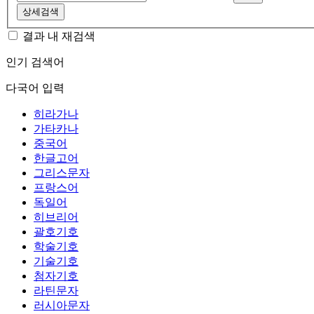
상세검색
결과 내 재검색
인기 검색어
다국어 입력
히라가나
가타카나
중국어
한글고어
그리스문자
프랑스어
독일어
히브리어
괄호기호
학술기호
기술기호
첨자기호
라틴문자
러시아문자