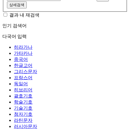
상세검색
결과 내 재검색
인기 검색어
다국어 입력
히라가나
가타카나
중국어
한글고어
그리스문자
프랑스어
독일어
히브리어
괄호기호
학술기호
기술기호
첨자기호
라틴문자
러시아문자