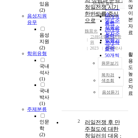
의 성립과 운영 :
로
순
있음
10개씩 출력
내림차순
많
청일전쟁 시기
인기도
(2)
이
한반도를 중심
순
조회
음성지원
10개씩
본
으로
연도순
유무
출력
자
제목순
20개씩
魏晨光
료
저자순
음성
출력
고려대학교 대학
발행기
지원
30개씩
원
관순
(2)
2023
국내박사
출력
학위유형
활
50개씩
용
출력
원문보기
국내
도
100개씩
석사
높
출력
목차검
S
(1)
은
색조회
t
자
a
국내
음성듣기
료
r
박사
t
(1)
i
주제분류
n
g
2
인문
러일전쟁 후 만
f
학
주철도에 대한
r
(2)
청일러의 대응 :