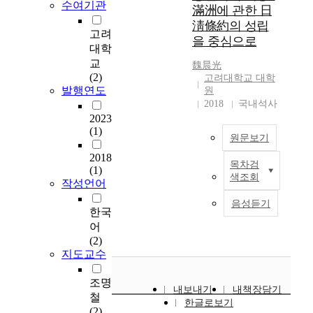
o
수여기관
滿洲에 관한 日
m
淸條約의 성립
t
고려
을 중심으로
h
대학
e
교
魏晨光
f
(2)
고려대학교 대학
u
발행연도
원
n
2018
국내석사
d
2023
a
(1)
원문보기
m
e
2018
목차검
n
A
(1)
색조회
t
b
작성언어
a
s
음성듣기
l
t
한국
i
r
어
n
a
(2)
q
c
지도교수
u
t
i
조명
내보내기
내책장담기
r
철
한글로보기
y
T
(2)