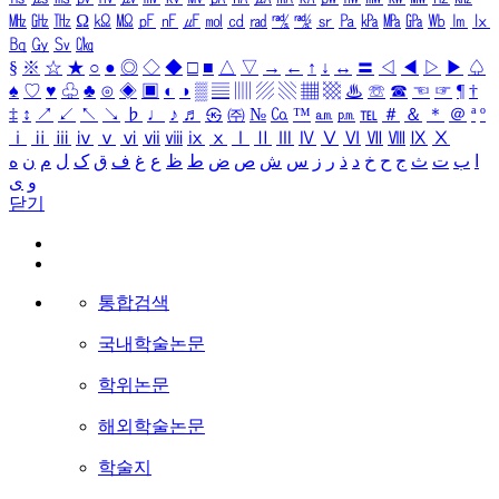
㎒
㎓
㎔
Ω
㏀
㏁
㎊
㎋
㎌
㏖
㏅
㎭
㎮
㎯
㏛
㎩
㎪
㎫
㎬
㏝
㏐
㏓
㏃
㏉
㏜
㏆
§
※
☆
★
○
●
◎
◇
◆
□
■
△
▽
→
←
↑
↓
↔
〓
◁
◀
▷
▶
♤
♠
♡
♥
♧
♣
⊙
◈
▣
◐
◑
▒
▤
▥
▨
▧
▦
▩
♨
☏
☎
☜
☞
¶
†
‡
↕
↗
↙
↖
↘
♭
♩
♪
♬
㉿
㈜
№
㏇
™
㏂
㏘
℡
＃
＆
＊
＠
ª
º
ⅰ
ⅱ
ⅲ
ⅳ
ⅴ
ⅵ
ⅶ
ⅷ
ⅸ
ⅹ
Ⅰ
Ⅱ
Ⅲ
Ⅳ
Ⅴ
Ⅵ
Ⅶ
Ⅷ
Ⅸ
Ⅹ
ا
ب
ت
ث
ج
ح
خ
د
ذ
ر
ز
س
ش
ص
ض
ط
ظ
ع
غ
ف
ق
ک
ل
م
ن
ه
و
ی
닫기
통합검색
국내학술논문
학위논문
해외학술논문
학술지