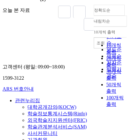
i
h
오늘 본 자료
정확도순
n
e
t
R
내림차순
o
e
정확도
w
s
순
10개씩 출력
내림차순
h
p
인기도
e
o
순
조회
10개씩
t
n
연도순
출력
h
s
제목순
20개씩
e
e
저자순
출력
고객센터 (평일: 09:00~18:00)
r
o
발행기
30개씩
t
f
관순
1599-3122
출력
h
t
50개씩
e
h
ARS 번호안내
출력
t
e
100개씩
r
Q
관련누리집
출력
a
i
대학공개강의(KOCW)
d
n
학술정보통계시스템(Rinfo)
i
g
외국학술지지원센터(FRIC)
t
D
학술관계분석서비스(SAM)
i
y
사서커뮤니티
o
n
기관회원