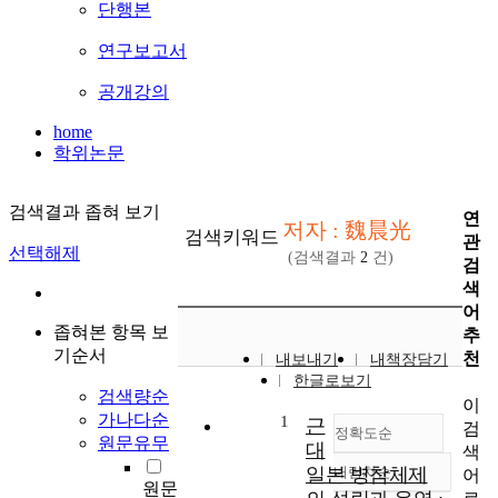
단행본
연구보고서
공개강의
home
학위논문
검색결과 좁혀 보기
연
저자 : 魏晨光
검색키워드
관
선택해제
(검색결과
2
건)
검
색
어
좁혀본 항목 보
추
기순서
천
내보내기
내책장담기
한글로보기
검색량순
이
가나다순
1
근
검
정확도순
원문유무
대
색
일본 병참체제
내림차순
어
정확도
원문