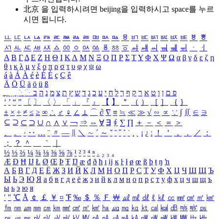
北京 을 입력하시려면
beijing
을 입력하시고 space를 누르
시면 됩니다.
ㅥ
ㅦ
ㅧ
ㅨ
ㅩ
ㅪ
ㅫ
ㅬ
ㅭ
ㅮ
ㅯ
ㅰ
ㅱ
ㅲ
ㅳ
ㅴ
ㅵ
ㅶ
ㅷ
ㅸ
ㅹ
ㅺ
ㅻ
ㅼ
ㅽ
ㅾ
ㅿ
ㆀ
ㆁ
ㆂ
ㆃ
ㆄ
ㆅ
ㆆ
ㆇ
ㆈ
ㆉ
ㆊ
ㆋ
ㆌ
ㆍ
ㆎ
Α
Β
Γ
Δ
Ε
Ζ
Η
Θ
Ι
Κ
Λ
Μ
Ν
Ξ
Ο
Π
Ρ
Σ
Τ
Υ
Φ
Χ
Ψ
Ω
α
β
γ
δ
ε
ζ
η
θ
ι
κ
λ
μ
ν
ξ
ο
π
ρ
σ
τ
υ
φ
χ
ψ
ω
á
à
Á
À
é
è
É
È
ç
Ç
ê
Ä
Ö
Ü
ä
ö
ü
ß
ְ
ֳ
ֲ
ֱ
ָ
ַ
ֵ
ֶ
ִ
ֹ
ּ
ֻ
ׂ
ׁ
ּ
ב
ה
נ
מ
צ
ת
ץ
ש
ד
ג
כ
ע
י
ח
ל
ך
ף
ק
ר
א
ט
ו
ן
ם
פ
‘
’
“
”
〔
〕
〈
〉
「
」
『
』
【
】
＂
（
）
［
］
｛
｝
±
×
÷
≠
≤
≥
∞
∴
♂
♀
∠
⊥
⌒
∂
∇
≡
≒
≪
≫
√
∽
∝
∵
∫
∬
∈
∋
⊆
⊇
⊂
⊃
∪
∩
∧
∨
￢
⇒
⇔
∀
∃
∮
∑
∏
＋
－
＜
＝
＞
、
。
·
‥
…
¨
〃
―
∥
＼
∼
´
～
ˇ
˘
˝
˚
˙
¸
˛
¡
¿
ː
！
＇
，
．
／
：
；
？
＾
＿
｀
｜
½
⅓
⅔
¼
¾
⅛
⅜
⅝
⅞
¹
²
³
⁴
ⁿ
₁
₂
₃
₄
Æ
Ð
Ħ
Ĳ
Ł
Ø
Œ
Þ
Ŧ
Ŋ
æ
đ
ð
ħ
ı
ĳ
ĸ
ŀ
ł
ø
œ
ß
þ
ŧ
ŋ
ŉ
А
Б
В
Г
Д
Е
Ё
Ж
З
И
Й
К
Л
М
Н
О
П
Р
С
Т
У
Ф
Х
Ц
Ч
Ш
Щ
Ъ
Ы
Ь
Э
Ю
Я
а
б
в
г
д
е
ё
ж
з
и
й
к
л
м
н
о
п
р
с
т
у
ф
х
ц
ч
ш
щ
ъ
ы
ь
э
ю
я
′
″
℃
Å
￠
￡
￥
¤
℉
‰
＄
％
Ｆ
￦
㎕
㎖
㎗
ℓ
㎘
㏄
㎣
㎤
㎥
㎦
㎙
㎚
㎛
㎜
㎝
㎞
㎟
㎠
㎡
㎢
㏊
㎍
㎎
㎏
㏏
㎈
㎉
㏈
㎧
㎨
㎰
㎱
㎲
㎳
㎴
㎵
㎶
㎷
㎸
㎹
㎀
㎁
㎂
㎃
㎄
㎺
㎻
㎽
㎾
㎿
㎐
㎑