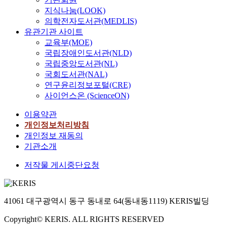
n
a
지식나눔(LOOK)
o
s
의학전자도서관(MEDLIS)
f
t
유관기관 사이트
u
y
교육부(MOE)
n
,
국립장애인도서관(NLD)
d
J
국립중앙도서관(NL)
e
a
r
p
국회도서관(NAL)
e
a
연구윤리정보포털(CRE)
s
n
사이언스온 (ScienceON)
t
a
이용약관
i
n
m
d
개인정보처리방침
a
R
개인정보 재동의
t
u
기관소개
i
s
저작물 게시중단요청
n
s
g
i
l
a
o
t
41061 대구광역시 동구 동내로 64(동내동1119) KERIS빌딩
g
o
i
t
Copyright© KERIS. ALL RIGHTS RESERVED
s
h