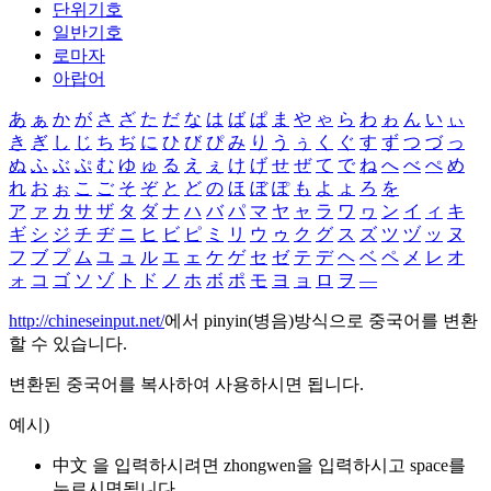
단위기호
일반기호
로마자
아랍어
あ
ぁ
か
が
さ
ざ
た
だ
な
は
ば
ぱ
ま
や
ゃ
ら
わ
ゎ
ん
い
ぃ
き
ぎ
し
じ
ち
ぢ
に
ひ
び
ぴ
み
り
う
ぅ
く
ぐ
す
ず
つ
づ
っ
ぬ
ふ
ぶ
ぷ
む
ゆ
ゅ
る
え
ぇ
け
げ
せ
ぜ
て
で
ね
へ
べ
ぺ
め
れ
お
ぉ
こ
ご
そ
ぞ
と
ど
の
ほ
ぼ
ぽ
も
よ
ょ
ろ
を
ア
ァ
カ
サ
ザ
タ
ダ
ナ
ハ
バ
パ
マ
ヤ
ャ
ラ
ワ
ヮ
ン
イ
ィ
キ
ギ
シ
ジ
チ
ヂ
ニ
ヒ
ビ
ピ
ミ
リ
ウ
ゥ
ク
グ
ス
ズ
ツ
ヅ
ッ
ヌ
フ
ブ
プ
ム
ユ
ュ
ル
エ
ェ
ケ
ゲ
セ
ゼ
テ
デ
ヘ
ベ
ペ
メ
レ
オ
ォ
コ
ゴ
ソ
ゾ
ト
ド
ノ
ホ
ボ
ポ
モ
ヨ
ョ
ロ
ヲ
―
http://chineseinput.net/
에서 pinyin(병음)방식으로 중국어를 변환
할 수 있습니다.
변환된 중국어를 복사하여 사용하시면 됩니다.
예시)
中文 을 입력하시려면
zhongwen
을 입력하시고 space를
누르시면됩니다.