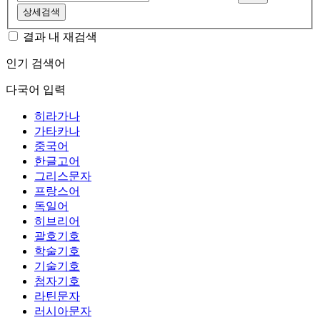
상세검색
결과 내 재검색
인기 검색어
다국어 입력
히라가나
가타카나
중국어
한글고어
그리스문자
프랑스어
독일어
히브리어
괄호기호
학술기호
기술기호
첨자기호
라틴문자
러시아문자