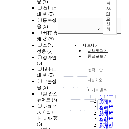
웅
(5)
복
石川正
사/
雄 著
(5)
대
출
등본정
신
웅
(5)
청
田村 貞
雄 著
(5)
소전,
내보내기
정웅
(5)
내책장담기
한글로보기
정가원
(5)
根本正
정확도순
雄 著
(5)
내림차순
교본정
정확도
웅
(5)
순
10개씩 출력
내림차순
멀,존스
인기도
튜어트
(5)
순
조회
10개씩
ジョソ
연도순
출력
スチュア
제목순
20개씩
ト ミル 著
저자순
출력
(5)
발행기
30개씩