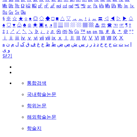
㎒
㎓
㎔
Ω
㏀
㏁
㎊
㎋
㎌
㏖
㏅
㎭
㎮
㎯
㏛
㎩
㎪
㎫
㎬
㏝
㏐
㏓
㏃
㏉
㏜
㏆
§
※
☆
★
○
●
◎
◇
◆
□
■
△
▽
→
←
↑
↓
↔
〓
◁
◀
▷
▶
♤
♠
♡
♥
♧
♣
⊙
◈
▣
◐
◑
▒
▤
▥
▨
▧
▦
▩
♨
☏
☎
☜
☞
¶
†
‡
↕
↗
↙
↖
↘
♭
♩
♪
♬
㉿
㈜
№
㏇
™
㏂
㏘
℡
＃
＆
＊
＠
ª
º
ⅰ
ⅱ
ⅲ
ⅳ
ⅴ
ⅵ
ⅶ
ⅷ
ⅸ
ⅹ
Ⅰ
Ⅱ
Ⅲ
Ⅳ
Ⅴ
Ⅵ
Ⅶ
Ⅷ
Ⅸ
Ⅹ
ا
ب
ت
ث
ج
ح
خ
د
ذ
ر
ز
س
ش
ص
ض
ط
ظ
ع
غ
ف
ق
ک
ل
م
ن
ه
و
ی
닫기
통합검색
국내학술논문
학위논문
해외학술논문
학술지