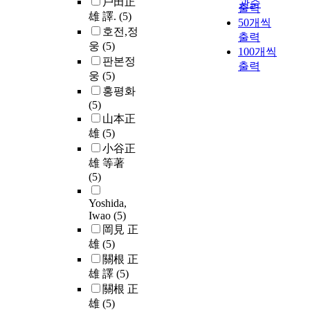
戶田正
관순
출력
雄 譯.
(5)
50개씩
호전,정
출력
웅
(5)
100개씩
판본정
출력
웅
(5)
홍평화
(5)
山本正
雄
(5)
小谷正
雄 等著
(5)
Yoshida,
Iwao
(5)
岡見 正
雄
(5)
關根 正
雄 譯
(5)
關根 正
雄
(5)