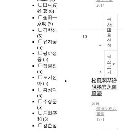
田村貞
2014
雄 著
(6)
金田一
복
京助
(5)
사/
김학신
대
출
(5)
10
신
유지웅
청
(5)
평야정
목
웅
(5)
차
집필진
보
(5)
기
토기선
松風閣琴譜
마
(5)
硯箋異魚圖
홍성덕
贊箋
(5)
주장문
정웅
(5)
臺灣商務印
戶田盛
書館
和
(5)
1971
강촌정