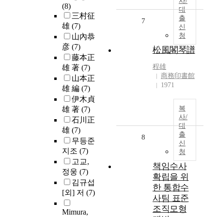
사/
(8)
대
三村征
출
7
雄
(7)
신
청
山內恭
彦
(7)
松風閣琴譜
藤本正
程雄
雄 著
(7)
商務印書館
山本正
1971
雄 編
(7)
伊木貞
복
雄 著
(7)
사/
石川正
대
雄
(7)
출
8
무등준
신
지조
(7)
청
고교,
책임수사
정웅
(7)
확립을 위
김규섭
한 통합수
[외] 저
(7)
사팀 표준
조직모형
Mimura,