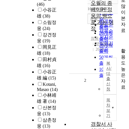
로
정확도
오월의 종
(46)
많
순
10개씩 출력
베이커 정
小谷正
내림차순
이
인기도
웅의 빵으
雄
(38)
본
순
조회
10개씩
로 가는 여
소림정
자
연도순
출력
정
웅
(24)
료
제목순
20개씩
강견정
저자순
정웅
출력
웅
(19)
발행기
문학동네
30개씩
岡見正
관순
2019
활
출력
雄
(18)
용
50개씩
田村貞
도
출력
복
雄
(16)
사/
높
100개씩
小谷正
대
은
출력
雄 編
(15)
출
2
자
Kotani,
신
료
Masao
(14)
청
小林靖
목
雄 著
(14)
차
산본정
보
웅
(13)
기
삼촌정
경찰서 사
웅
(13)