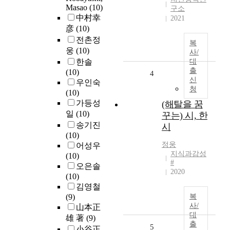
Masao
(10)
구소
中村幸
2021
彦
(10)
전촌정
복
웅
(10)
사/
한솔
대
출
(10)
4
신
우인숙
청
(10)
가등성
(해탈을 꿈
일
(10)
꾸는) 시, 한
송기진
시
(10)
정웅
어성우
지식과감성
(10)
#
오은솔
2020
(10)
김영철
(9)
복
사/
山本正
대
雄 著
(9)
출
5
小谷正