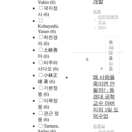
개발
Yukio
(6)
국지정
정웅
사
(6)
치안정책연
구소
Kobayashi,
2023
Yasuo
(6)
하전경
복
의
(6)
사/
土岐善
대
마
(6)
출
9
타무라
신
사다오
(6)
청
小林正
왜 사람을
雄 著
(6)
죽이면 안
기본정
될까? : 동
웅
(6)
경대 공학
이목정
교수 아버
웅
(6)
지의 1일 도
관근 정
덕수업
웅
(6)
Tamura,
정웅
일
Sadao
(6)
글로세움