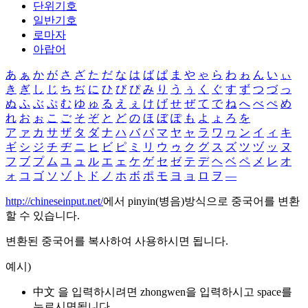
단위기호
일반기호
로마자
아랍어
あ
ぁ
か
が
さ
ざ
た
だ
な
は
ば
ぱ
ま
や
ゃ
ら
わ
ゎ
ん
い
ぃ
き
ぎ
し
じ
ち
ぢ
に
ひ
び
ぴ
み
り
う
ぅ
く
ぐ
す
ず
つ
づ
っ
ぬ
ふ
ぶ
ぷ
む
ゆ
ゅ
る
え
ぇ
け
げ
せ
ぜ
て
で
ね
へ
べ
ぺ
め
れ
お
ぉ
こ
ご
そ
ぞ
と
ど
の
ほ
ぼ
ぽ
も
よ
ょ
ろ
を
ア
ァ
カ
サ
ザ
タ
ダ
ナ
ハ
バ
パ
マ
ヤ
ャ
ラ
ワ
ヮ
ン
イ
ィ
キ
ギ
シ
ジ
チ
ヂ
ニ
ヒ
ビ
ピ
ミ
リ
ウ
ゥ
ク
グ
ス
ズ
ツ
ヅ
ッ
ヌ
フ
ブ
プ
ム
ユ
ュ
ル
エ
ェ
ケ
ゲ
セ
ゼ
テ
デ
ヘ
ベ
ペ
メ
レ
オ
ォ
コ
ゴ
ソ
ゾ
ト
ド
ノ
ホ
ボ
ポ
モ
ヨ
ョ
ロ
ヲ
―
http://chineseinput.net/
에서 pinyin(병음)방식으로 중국어를 변환
할 수 있습니다.
변환된 중국어를 복사하여 사용하시면 됩니다.
예시)
中文 을 입력하시려면
zhongwen
을 입력하시고 space를
누르시면됩니다.