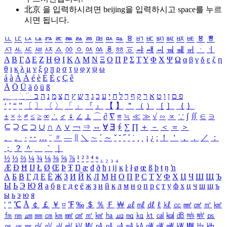
北京 을 입력하시려면
beijing
을 입력하시고 space를 누르
시면 됩니다.
ㅥ
ㅦ
ㅧ
ㅨ
ㅩ
ㅪ
ㅫ
ㅬ
ㅭ
ㅮ
ㅯ
ㅰ
ㅱ
ㅲ
ㅳ
ㅴ
ㅵ
ㅶ
ㅷ
ㅸ
ㅹ
ㅺ
ㅻ
ㅼ
ㅽ
ㅾ
ㅿ
ㆀ
ㆁ
ㆂ
ㆃ
ㆄ
ㆅ
ㆆ
ㆇ
ㆈ
ㆉ
ㆊ
ㆋ
ㆌ
ㆍ
ㆎ
Α
Β
Γ
Δ
Ε
Ζ
Η
Θ
Ι
Κ
Λ
Μ
Ν
Ξ
Ο
Π
Ρ
Σ
Τ
Υ
Φ
Χ
Ψ
Ω
α
β
γ
δ
ε
ζ
η
θ
ι
κ
λ
μ
ν
ξ
ο
π
ρ
σ
τ
υ
φ
χ
ψ
ω
á
à
Á
À
é
è
É
È
ç
Ç
ê
Ä
Ö
Ü
ä
ö
ü
ß
ְ
ֳ
ֲ
ֱ
ָ
ַ
ֵ
ֶ
ִ
ֹ
ּ
ֻ
ׂ
ׁ
ּ
ב
ה
נ
מ
צ
ת
ץ
ש
ד
ג
כ
ע
י
ח
ל
ך
ף
ק
ר
א
ט
ו
ן
ם
פ
‘
’
“
”
〔
〕
〈
〉
「
」
『
』
【
】
＂
（
）
［
］
｛
｝
±
×
÷
≠
≤
≥
∞
∴
♂
♀
∠
⊥
⌒
∂
∇
≡
≒
≪
≫
√
∽
∝
∵
∫
∬
∈
∋
⊆
⊇
⊂
⊃
∪
∩
∧
∨
￢
⇒
⇔
∀
∃
∮
∑
∏
＋
－
＜
＝
＞
、
。
·
‥
…
¨
〃
―
∥
＼
∼
´
～
ˇ
˘
˝
˚
˙
¸
˛
¡
¿
ː
！
＇
，
．
／
：
；
？
＾
＿
｀
｜
½
⅓
⅔
¼
¾
⅛
⅜
⅝
⅞
¹
²
³
⁴
ⁿ
₁
₂
₃
₄
Æ
Ð
Ħ
Ĳ
Ł
Ø
Œ
Þ
Ŧ
Ŋ
æ
đ
ð
ħ
ı
ĳ
ĸ
ŀ
ł
ø
œ
ß
þ
ŧ
ŋ
ŉ
А
Б
В
Г
Д
Е
Ё
Ж
З
И
Й
К
Л
М
Н
О
П
Р
С
Т
У
Ф
Х
Ц
Ч
Ш
Щ
Ъ
Ы
Ь
Э
Ю
Я
а
б
в
г
д
е
ё
ж
з
и
й
к
л
м
н
о
п
р
с
т
у
ф
х
ц
ч
ш
щ
ъ
ы
ь
э
ю
я
′
″
℃
Å
￠
￡
￥
¤
℉
‰
＄
％
Ｆ
￦
㎕
㎖
㎗
ℓ
㎘
㏄
㎣
㎤
㎥
㎦
㎙
㎚
㎛
㎜
㎝
㎞
㎟
㎠
㎡
㎢
㏊
㎍
㎎
㎏
㏏
㎈
㎉
㏈
㎧
㎨
㎰
㎱
㎲
㎳
㎴
㎵
㎶
㎷
㎸
㎹
㎀
㎁
㎂
㎃
㎄
㎺
㎻
㎽
㎾
㎿
㎐
㎑