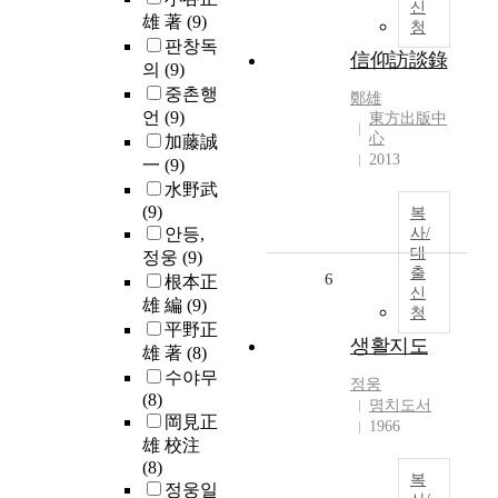
신
雄 著
(9)
청
판창독
信仰訪談錄
의
(9)
중촌행
鄭雄
언
(9)
東方出版中
心
加藤誠
2013
一
(9)
水野武
(9)
복
안등,
사/
대
정웅
(9)
출
6
根本正
신
雄 編
(9)
청
平野正
생활지도
雄 著
(8)
수야무
정웅
(8)
명치도서
岡見正
1966
雄 校注
(8)
복
정웅일