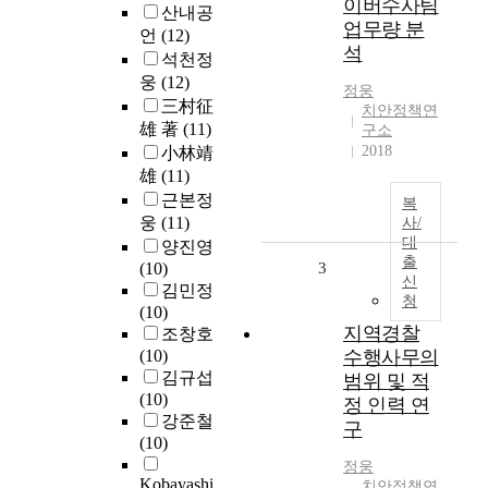
이버수사팀
산내공
업무량 분
언
(12)
석
석천정
웅
(12)
정웅
三村征
치안정책연
雄 著
(11)
구소
2018
小林靖
雄
(11)
근본정
복
웅
(11)
사/
대
양진영
출
(10)
3
신
김민정
청
(10)
지역경찰
조창호
(10)
수행사무의
김규섭
범위 및 적
(10)
정 인력 연
강준철
구
(10)
정웅
Kobayashi,
치안정책연