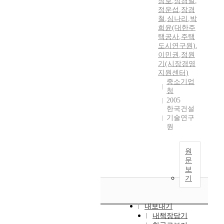
창호
,
정경일
,
정운섭
,
장경
철
,
심나리
,
박
희윤(대한주
택공사
,
주택
도시연구원)
,
이민권
,
정원
기(시장경영
지원센터)
중소기업
청
2005
한국건설
기술연구
원
원
문
보
기
내보내기
내책장담기