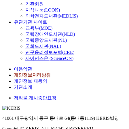
기관회원
지식나눔(LOOK)
의학전자도서관(MEDLIS)
유관기관 사이트
교육부(MOE)
국립장애인도서관(NLD)
국립중앙도서관(NL)
국회도서관(NAL)
연구윤리정보포털(CRE)
사이언스온 (ScienceON)
이용약관
개인정보처리방침
개인정보 재동의
기관소개
저작물 게시중단요청
41061 대구광역시 동구 동내로 64(동내동1119) KERIS빌딩
Copyright© KERIS. ALL RIGHTS RESERVED