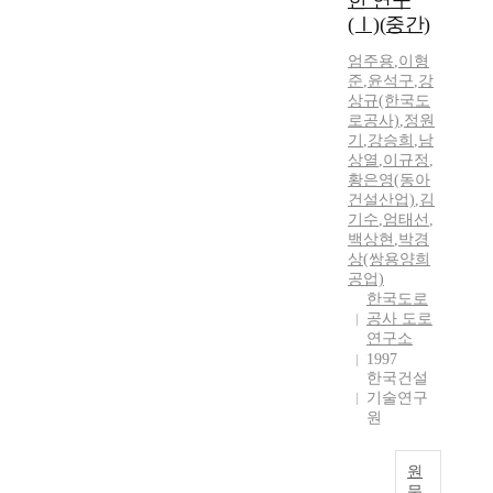
한 연구
(Ⅰ)(중간)
엄주용
,
이형
준
,
윤석구
,
강
상규(한국도
로공사)
,
정원
기
,
강승희
,
남
상열
,
이규정
,
황은영(동아
건설산업)
,
김
기수
,
엄태선
,
백상현
,
박경
상(쌍용양희
공업)
한국도로
공사 도로
연구소
1997
한국건설
기술연구
원
원
문