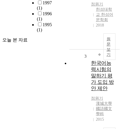
1997
정원기
(1)
한성대학
1996
교 한성어
(1)
문학회
1995
2018
(1)
원
오늘 본 자료
문
보
기
3
한국어능
력시험의
말하기 평
가 도입 방
안 제안
정원기
漢城大學
國語國文
學科
2015