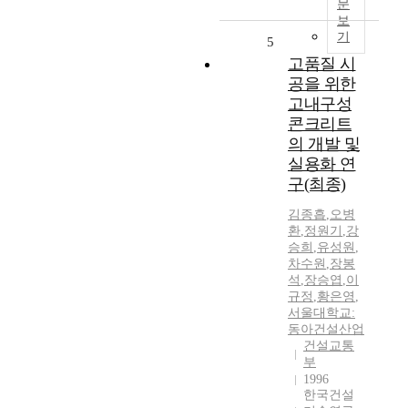
문
보
기
5
고품질 시
공을 위한
고내구성
콘크리트
의 개발 및
실용화 연
구(최종)
김종흡
,
오병
환
,
정원기
,
강
승희
,
유성원
,
차수원
,
장봉
석
,
장승엽
,
이
규정
,
황은영
,
서울대학교:
동아건설산업
건설교통
부
1996
한국건설