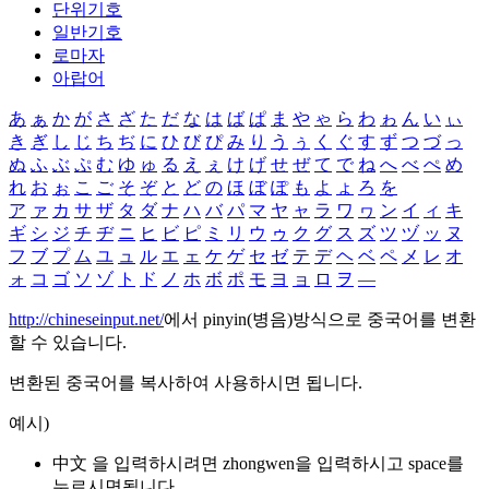
단위기호
일반기호
로마자
아랍어
あ
ぁ
か
が
さ
ざ
た
だ
な
は
ば
ぱ
ま
や
ゃ
ら
わ
ゎ
ん
い
ぃ
き
ぎ
し
じ
ち
ぢ
に
ひ
び
ぴ
み
り
う
ぅ
く
ぐ
す
ず
つ
づ
っ
ぬ
ふ
ぶ
ぷ
む
ゆ
ゅ
る
え
ぇ
け
げ
せ
ぜ
て
で
ね
へ
べ
ぺ
め
れ
お
ぉ
こ
ご
そ
ぞ
と
ど
の
ほ
ぼ
ぽ
も
よ
ょ
ろ
を
ア
ァ
カ
サ
ザ
タ
ダ
ナ
ハ
バ
パ
マ
ヤ
ャ
ラ
ワ
ヮ
ン
イ
ィ
キ
ギ
シ
ジ
チ
ヂ
ニ
ヒ
ビ
ピ
ミ
リ
ウ
ゥ
ク
グ
ス
ズ
ツ
ヅ
ッ
ヌ
フ
ブ
プ
ム
ユ
ュ
ル
エ
ェ
ケ
ゲ
セ
ゼ
テ
デ
ヘ
ベ
ペ
メ
レ
オ
ォ
コ
ゴ
ソ
ゾ
ト
ド
ノ
ホ
ボ
ポ
モ
ヨ
ョ
ロ
ヲ
―
http://chineseinput.net/
에서 pinyin(병음)방식으로 중국어를 변환
할 수 있습니다.
변환된 중국어를 복사하여 사용하시면 됩니다.
예시)
中文 을 입력하시려면
zhongwen
을 입력하시고 space를
누르시면됩니다.