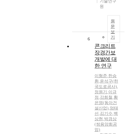
기술연구
원
원
문
보
기
6
콘크리트
장경간보
개발에 대
한 연구
이형준
,
한승
환
,
윤석구(한
국도로공사)
,
정원기
,
이규
정
,
강희철
,
황
은영(동아건
설산업)
,
엄태
선
,
김기수
,
백
상현
,
박경상
(쌍용양회공
업)