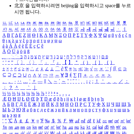
北京 을 입력하시려면
beijing
을 입력하시고 space를 누르
시면 됩니다.
ㅥ
ㅦ
ㅧ
ㅨ
ㅩ
ㅪ
ㅫ
ㅬ
ㅭ
ㅮ
ㅯ
ㅰ
ㅱ
ㅲ
ㅳ
ㅴ
ㅵ
ㅶ
ㅷ
ㅸ
ㅹ
ㅺ
ㅻ
ㅼ
ㅽ
ㅾ
ㅿ
ㆀ
ㆁ
ㆂ
ㆃ
ㆄ
ㆅ
ㆆ
ㆇ
ㆈ
ㆉ
ㆊ
ㆋ
ㆌ
ㆍ
ㆎ
Α
Β
Γ
Δ
Ε
Ζ
Η
Θ
Ι
Κ
Λ
Μ
Ν
Ξ
Ο
Π
Ρ
Σ
Τ
Υ
Φ
Χ
Ψ
Ω
α
β
γ
δ
ε
ζ
η
θ
ι
κ
λ
μ
ν
ξ
ο
π
ρ
σ
τ
υ
φ
χ
ψ
ω
á
à
Á
À
é
è
É
È
ç
Ç
ê
Ä
Ö
Ü
ä
ö
ü
ß
ְ
ֳ
ֲ
ֱ
ָ
ַ
ֵ
ֶ
ִ
ֹ
ּ
ֻ
ׂ
ׁ
ּ
ב
ה
נ
מ
צ
ת
ץ
ש
ד
ג
כ
ע
י
ח
ל
ך
ף
ק
ר
א
ט
ו
ן
ם
פ
‘
’
“
”
〔
〕
〈
〉
「
」
『
』
【
】
＂
（
）
［
］
｛
｝
±
×
÷
≠
≤
≥
∞
∴
♂
♀
∠
⊥
⌒
∂
∇
≡
≒
≪
≫
√
∽
∝
∵
∫
∬
∈
∋
⊆
⊇
⊂
⊃
∪
∩
∧
∨
￢
⇒
⇔
∀
∃
∮
∑
∏
＋
－
＜
＝
＞
、
。
·
‥
…
¨
〃
―
∥
＼
∼
´
～
ˇ
˘
˝
˚
˙
¸
˛
¡
¿
ː
！
＇
，
．
／
：
；
？
＾
＿
｀
｜
½
⅓
⅔
¼
¾
⅛
⅜
⅝
⅞
¹
²
³
⁴
ⁿ
₁
₂
₃
₄
Æ
Ð
Ħ
Ĳ
Ł
Ø
Œ
Þ
Ŧ
Ŋ
æ
đ
ð
ħ
ı
ĳ
ĸ
ŀ
ł
ø
œ
ß
þ
ŧ
ŋ
ŉ
А
Б
В
Г
Д
Е
Ё
Ж
З
И
Й
К
Л
М
Н
О
П
Р
С
Т
У
Ф
Х
Ц
Ч
Ш
Щ
Ъ
Ы
Ь
Э
Ю
Я
а
б
в
г
д
е
ё
ж
з
и
й
к
л
м
н
о
п
р
с
т
у
ф
х
ц
ч
ш
щ
ъ
ы
ь
э
ю
я
′
″
℃
Å
￠
￡
￥
¤
℉
‰
＄
％
Ｆ
￦
㎕
㎖
㎗
ℓ
㎘
㏄
㎣
㎤
㎥
㎦
㎙
㎚
㎛
㎜
㎝
㎞
㎟
㎠
㎡
㎢
㏊
㎍
㎎
㎏
㏏
㎈
㎉
㏈
㎧
㎨
㎰
㎱
㎲
㎳
㎴
㎵
㎶
㎷
㎸
㎹
㎀
㎁
㎂
㎃
㎄
㎺
㎻
㎽
㎾
㎿
㎐
㎑