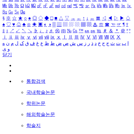
㎒
㎓
㎔
Ω
㏀
㏁
㎊
㎋
㎌
㏖
㏅
㎭
㎮
㎯
㏛
㎩
㎪
㎫
㎬
㏝
㏐
㏓
㏃
㏉
㏜
㏆
§
※
☆
★
○
●
◎
◇
◆
□
■
△
▽
→
←
↑
↓
↔
〓
◁
◀
▷
▶
♤
♠
♡
♥
♧
♣
⊙
◈
▣
◐
◑
▒
▤
▥
▨
▧
▦
▩
♨
☏
☎
☜
☞
¶
†
‡
↕
↗
↙
↖
↘
♭
♩
♪
♬
㉿
㈜
№
㏇
™
㏂
㏘
℡
＃
＆
＊
＠
ª
º
ⅰ
ⅱ
ⅲ
ⅳ
ⅴ
ⅵ
ⅶ
ⅷ
ⅸ
ⅹ
Ⅰ
Ⅱ
Ⅲ
Ⅳ
Ⅴ
Ⅵ
Ⅶ
Ⅷ
Ⅸ
Ⅹ
ا
ب
ت
ث
ج
ح
خ
د
ذ
ر
ز
س
ش
ص
ض
ط
ظ
ع
غ
ف
ق
ک
ل
م
ن
ه
و
ی
닫기
통합검색
국내학술논문
학위논문
해외학술논문
학술지