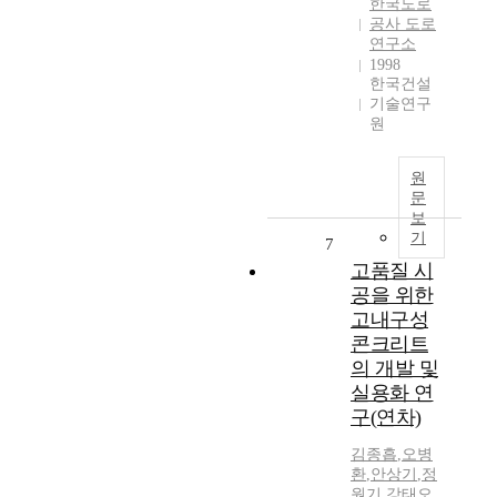
한국도로
공사 도로
연구소
1998
한국건설
기술연구
원
원
문
보
기
7
고품질 시
공을 위한
고내구성
콘크리트
의 개발 및
실용화 연
구(연차)
김종흡
,
오병
환
,
안상기
,
정
원기
,
강태오
,