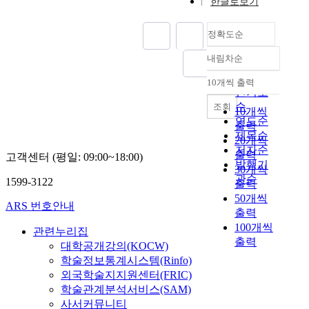
한글로보기
정확도순
내림차순
정확도
순
10개씩 출력
내림차순
인기도
순
조회
10개씩
연도순
출력
제목순
20개씩
저자순
출력
고객센터 (평일: 09:00~18:00)
발행기
30개씩
관순
1599-3122
출력
50개씩
ARS 번호안내
출력
100개씩
관련누리집
출력
대학공개강의(KOCW)
학술정보통계시스템(Rinfo)
외국학술지지원센터(FRIC)
학술관계분석서비스(SAM)
사서커뮤니티