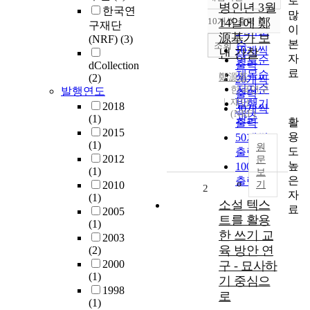
로
정확도
병인년 3월
한국연
많
순
10개씩 출력
14일에 鄭
구재단
내림차순
이
인기도
源基가 보
(NRF)
(3)
본
순
조회
10개씩
낸 간찰
자
연도순
출력
dCollection
료
제목순
(2)
鄭源基
20개씩
저자순
한국연구
발행연도
출력
재단
발행기
2018
30개씩
(NRF)
관순
(1)
활
출력
2015
용
50개씩
(1)
원
도
출력
2012
문
높
100개씩
(1)
보
은
출력
2010
기
2
자
(1)
소설 텍스
료
2005
트를 활용
(1)
한 쓰기 교
2003
육 방안 연
(2)
2000
구 - 묘사하
(1)
기 중심으
1998
로
(1)