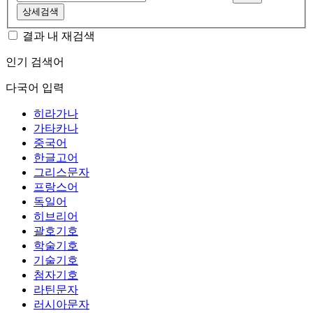
상세검색
결과 내 재검색
인기 검색어
다국어 입력
히라가나
가타카나
중국어
한글고어
그리스문자
프랑스어
독일어
히브리어
괄호기호
학술기호
기술기호
첨자기호
라틴문자
러시아문자