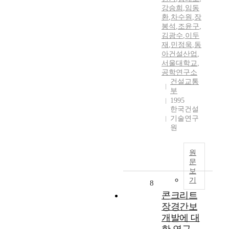
강승희
,
임동
환
,
차수원
,
장
봉석
,
조윤구
,
김광수
,
이두
재
,
민정욱
,
동
아건설산업
,
서울대학교
,
공학연구소
건설교통
부
1995
한국건설
기술연구
원
원
문
보
기
8
콘크리트
장경간보
개발에 대