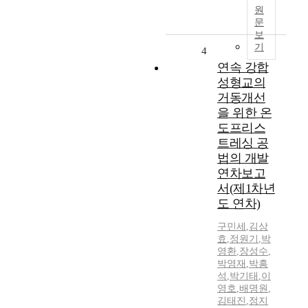
원
문
보
기
4
연속 강합
성형교의
거동개선
을 위한 온
도프리스
트레싱 공
법의 개발
연차보고
서(제1차년
도 연차)
구민세
,
김상
효
,
정원기
,
박
영환
,
장성수
,
박영재
,
박흥
석
,
박기태
,
이
영호
,
배명원
,
김태진
,
정지