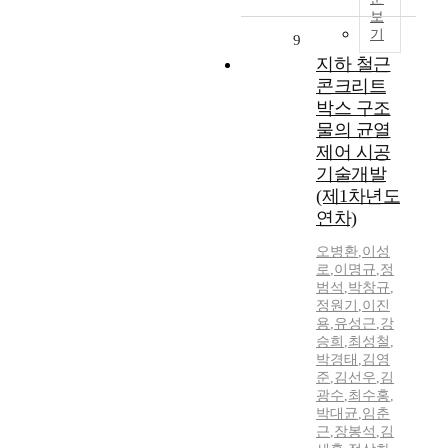
보
기
9
지하 철근
콘크리트
박스 구조
물의 균열
제어 시공
기술개발
(제1차년도
연차)
오병환
,
이성
로
,
이명규
,
정
범석
,
박창규
,
정원기
,
이진
용
,
유성근
,
강
승희
,
최성철
,
박경태
,
김영
준
,
김선우
,
김
광수
,
최수홍
,
박대균
,
임춘
근
,
장봉석
,
김