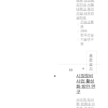
세훈
,
정상화
,
김인섭
,
서울
대학교
,
동아
건설
,
바우컨
설탄트
건설교통
부
2000
한국건설
기술연구
원
원
문
보
기
10
시장정비
사업 활성
화 방안 연
구
서수정
,
임서
환
,
정종대
,
이