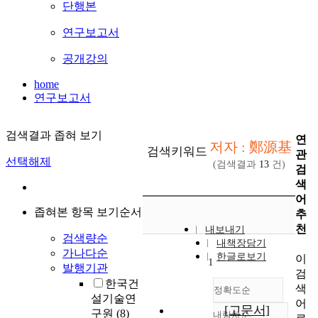
단행본
연구보고서
공개강의
home
연구보고서
검색결과 좁혀 보기
연
저자 : 鄭源基
검색키워드
관
선택해제
(검색결과
13
건)
검
색
어
좁혀본 항목 보기순서
추
천
내보내기
검색량순
내책장담기
가나다순
한글로보기
이
1
발행기관
검
한국건
색
정확도순
설기술연
어
[고문서]
구원
(8)
내림차순