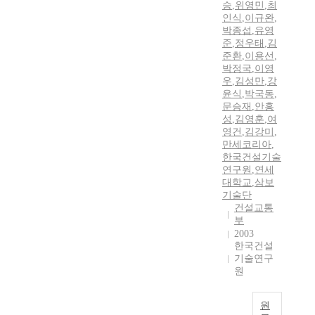
승
,
위영민
,
최
인식
,
이규완
,
박종섭
,
유영
준
,
정우태
,
김
준환
,
이용선
,
박정국
,
이영
우
,
김성만
,
강
윤식
,
박국동
,
문승재
,
안흥
성
,
김영훈
,
여
영건
,
김강미
,
만세코리아
,
한국건설기술
연구원
,
연세
대학교
,
삼보
기술단
건설교통
부
2003
한국건설
기술연구
원
원