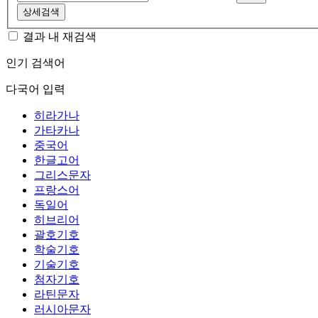
상세검색
결과 내 재검색
인기 검색어
다국어 입력
히라가나
가타카나
중국어
한글고어
그리스문자
프랑스어
독일어
히브리어
괄호기호
학술기호
기술기호
첨자기호
라틴문자
러시아문자