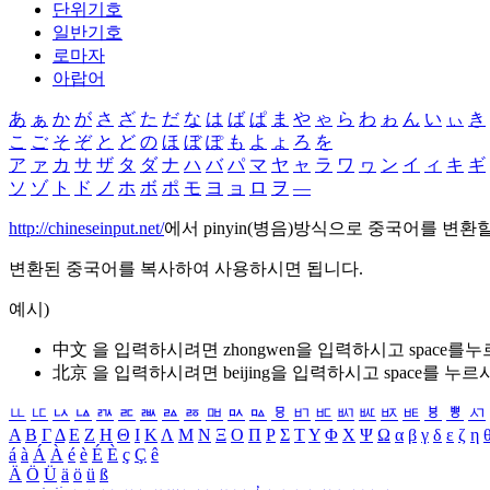
단위기호
일반기호
로마자
아랍어
あ
ぁ
か
が
さ
ざ
た
だ
な
は
ば
ぱ
ま
や
ゃ
ら
わ
ゎ
ん
い
ぃ
き
こ
ご
そ
ぞ
と
ど
の
ほ
ぼ
ぽ
も
よ
ょ
ろ
を
ア
ァ
カ
サ
ザ
タ
ダ
ナ
ハ
バ
パ
マ
ヤ
ャ
ラ
ワ
ヮ
ン
イ
ィ
キ
ギ
ソ
ゾ
ト
ド
ノ
ホ
ボ
ポ
モ
ヨ
ョ
ロ
ヲ
―
http://chineseinput.net/
에서 pinyin(병음)방식으로 중국어를 변환
변환된 중국어를 복사하여 사용하시면 됩니다.
예시)
中文 을 입력하시려면
zhongwen
을 입력하시고 space를
北京 을 입력하시려면
beijing
을 입력하시고 space를 누르
ㅥ
ㅦ
ㅧ
ㅨ
ㅩ
ㅪ
ㅫ
ㅬ
ㅭ
ㅮ
ㅯ
ㅰ
ㅱ
ㅲ
ㅳ
ㅴ
ㅵ
ㅶ
ㅷ
ㅸ
ㅹ
ㅺ
Α
Β
Γ
Δ
Ε
Ζ
Η
Θ
Ι
Κ
Λ
Μ
Ν
Ξ
Ο
Π
Ρ
Σ
Τ
Υ
Φ
Χ
Ψ
Ω
α
β
γ
δ
ε
ζ
η
á
à
Á
À
é
è
É
È
ç
Ç
ê
Ä
Ö
Ü
ä
ö
ü
ß