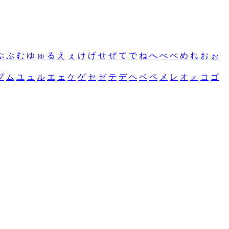
ぶ
ぷ
む
ゆ
ゅ
る
え
ぇ
け
げ
せ
ぜ
て
で
ね
へ
べ
ぺ
め
れ
お
ぉ
プ
ム
ユ
ュ
ル
エ
ェ
ケ
ゲ
セ
ゼ
テ
デ
ヘ
ベ
ペ
メ
レ
オ
ォ
コ
ゴ