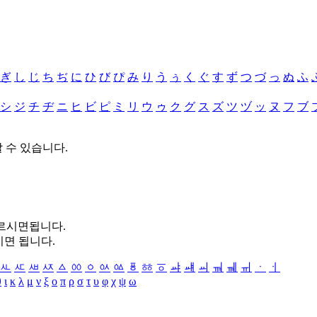
ぎ
し
じ
ち
ぢ
に
ひ
び
ぴ
み
り
う
ぅ
く
ぐ
す
ず
つ
づ
っ
ぬ
ふ
シ
ジ
チ
ヂ
ニ
ヒ
ビ
ピ
ミ
リ
ウ
ゥ
ク
グ
ス
ズ
ツ
ヅ
ッ
ヌ
フ
ブ
할 수 있습니다.
누르시면됩니다.
시면 됩니다.
ㅻ
ㅼ
ㅽ
ㅾ
ㅿ
ㆀ
ㆁ
ㆂ
ㆃ
ㆄ
ㆅ
ㆆ
ㆇ
ㆈ
ㆉ
ㆊ
ㆋ
ㆌ
ㆍ
ㆎ
θ
ι
κ
λ
μ
ν
ξ
ο
π
ρ
σ
τ
υ
φ
χ
ψ
ω