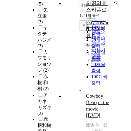
료
천공의 에
(5)
내림차순
정확도
스카플로
矢
순
10개씩 출력
네 =
立肇
내림차순
인기도
(3)
Escaflowne
순
조회
ヤ
10개씩
[DVD 자
연도순
タテ
출력
료]
제목순
ハジメ
20개씩
저자순
(3)
矢立
肇
출력
발행기
Sunrise
カ
30개씩
Joyon
관순
ワモリ
출력
2003
ショウ
50개씩
ジ
(2)
출력
赤
100개씩
根 和
출력
樹
(2)
2
ア
Cowboy
カネ
Bebop : the
カズキ
movie
(2)
[DVD]
赤
根和樹
渡邊 信一郞
Tristar