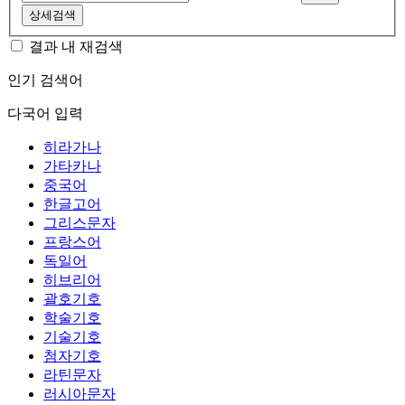
상세검색
결과 내 재검색
인기 검색어
다국어 입력
히라가나
가타카나
중국어
한글고어
그리스문자
프랑스어
독일어
히브리어
괄호기호
학술기호
기술기호
첨자기호
라틴문자
러시아문자