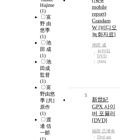
(New
Hajime
mobile
(1)
report)
富
Gundam
野 由
W [비디오
悠季
녹화자료]
(1)
池
池田 成
田 成
뉴타입
(1)
DVD
池
2004
田成
監督
(1)
富
野由悠
5
新世紀
季 [共]
GPX 사이
原作
버 포뮬러
(1)
渡
[DVD]
邊 信
福田 己津央
一郞
Dvd ani
(1)