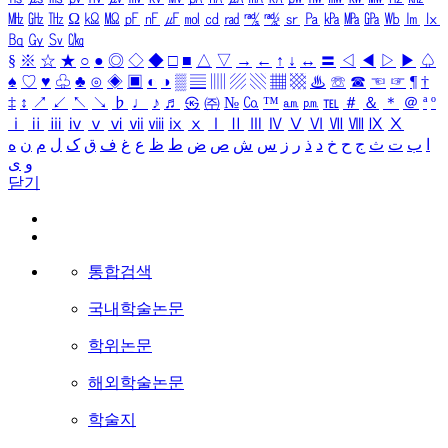
㎒
㎓
㎔
Ω
㏀
㏁
㎊
㎋
㎌
㏖
㏅
㎭
㎮
㎯
㏛
㎩
㎪
㎫
㎬
㏝
㏐
㏓
㏃
㏉
㏜
㏆
§
※
☆
★
○
●
◎
◇
◆
□
■
△
▽
→
←
↑
↓
↔
〓
◁
◀
▷
▶
♤
♠
♡
♥
♧
♣
⊙
◈
▣
◐
◑
▒
▤
▥
▨
▧
▦
▩
♨
☏
☎
☜
☞
¶
†
‡
↕
↗
↙
↖
↘
♭
♩
♪
♬
㉿
㈜
№
㏇
™
㏂
㏘
℡
＃
＆
＊
＠
ª
º
ⅰ
ⅱ
ⅲ
ⅳ
ⅴ
ⅵ
ⅶ
ⅷ
ⅸ
ⅹ
Ⅰ
Ⅱ
Ⅲ
Ⅳ
Ⅴ
Ⅵ
Ⅶ
Ⅷ
Ⅸ
Ⅹ
ا
ب
ت
ث
ج
ح
خ
د
ذ
ر
ز
س
ش
ص
ض
ط
ظ
ع
غ
ف
ق
ک
ل
م
ن
ه
و
ی
닫기
통합검색
국내학술논문
학위논문
해외학술논문
학술지