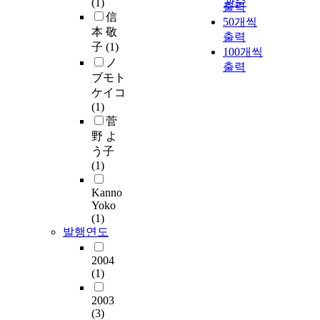
관순
(1)
출력
信
50개씩
本 敬
출력
子
(1)
100개씩
ノ
출력
ブモト
ケイコ
(1)
菅
野 よ
う子
(1)
Kanno
Yoko
(1)
발행연도
2004
(1)
2003
(3)