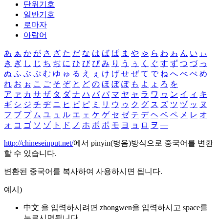
단위기호
일반기호
로마자
아랍어
あ
ぁ
か
が
さ
ざ
た
だ
な
は
ば
ぱ
ま
や
ゃ
ら
わ
ゎ
ん
い
ぃ
き
ぎ
し
じ
ち
ぢ
に
ひ
び
ぴ
み
り
う
ぅ
く
ぐ
す
ず
つ
づ
っ
ぬ
ふ
ぶ
ぷ
む
ゆ
ゅ
る
え
ぇ
け
げ
せ
ぜ
て
で
ね
へ
べ
ぺ
め
れ
お
ぉ
こ
ご
そ
ぞ
と
ど
の
ほ
ぼ
ぽ
も
よ
ょ
ろ
を
ア
ァ
カ
サ
ザ
タ
ダ
ナ
ハ
バ
パ
マ
ヤ
ャ
ラ
ワ
ヮ
ン
イ
ィ
キ
ギ
シ
ジ
チ
ヂ
ニ
ヒ
ビ
ピ
ミ
リ
ウ
ゥ
ク
グ
ス
ズ
ツ
ヅ
ッ
ヌ
フ
ブ
プ
ム
ユ
ュ
ル
エ
ェ
ケ
ゲ
セ
ゼ
テ
デ
ヘ
ベ
ペ
メ
レ
オ
ォ
コ
ゴ
ソ
ゾ
ト
ド
ノ
ホ
ボ
ポ
モ
ヨ
ョ
ロ
ヲ
―
http://chineseinput.net/
에서 pinyin(병음)방식으로 중국어를 변환
할 수 있습니다.
변환된 중국어를 복사하여 사용하시면 됩니다.
예시)
中文 을 입력하시려면
zhongwen
을 입력하시고 space를
누르시면됩니다.