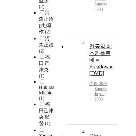
監督
Sunrise
(2)
2003
河
森正治
[共]原
作
(2)
河
3
森正治
천공의 에
(2)
스카플로
福
네 =
田 己
Escaflowne
津央
[DVD]
(1)
赤根 和樹
Hukuda
Sunrise
Michio
Joyon
(1)
2003
福
田己津
央 監
督
(1)
4
Yadate