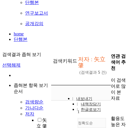
단행본
연구보고서
공개강의
home
단행본
검색결과 좁혀 보기
연관 검
저자 : 矢立
검색키워드
색어 추
肇
선택해제
천
(검색결과
5
건)
이 검색
좁혀본 항목 보기
어로 많
순서
이 본
자료
내보내기
검색량순
내책장담기
가나다순
한글로보기
1
저자
활용도
矢
정확도순
높은 자
立 肇