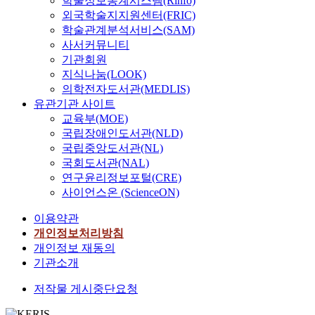
학술정보통계시스템(Rinfo)
외국학술지지원센터(FRIC)
학술관계분석서비스(SAM)
사서커뮤니티
기관회원
지식나눔(LOOK)
의학전자도서관(MEDLIS)
유관기관 사이트
교육부(MOE)
국립장애인도서관(NLD)
국립중앙도서관(NL)
국회도서관(NAL)
연구윤리정보포털(CRE)
사이언스온 (ScienceON)
이용약관
개인정보처리방침
개인정보 재동의
기관소개
저작물 게시중단요청