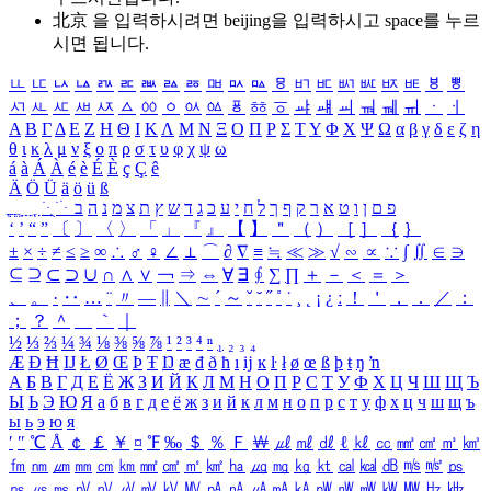
北京 을 입력하시려면
beijing
을 입력하시고 space를 누르
시면 됩니다.
ㅥ
ㅦ
ㅧ
ㅨ
ㅩ
ㅪ
ㅫ
ㅬ
ㅭ
ㅮ
ㅯ
ㅰ
ㅱ
ㅲ
ㅳ
ㅴ
ㅵ
ㅶ
ㅷ
ㅸ
ㅹ
ㅺ
ㅻ
ㅼ
ㅽ
ㅾ
ㅿ
ㆀ
ㆁ
ㆂ
ㆃ
ㆄ
ㆅ
ㆆ
ㆇ
ㆈ
ㆉ
ㆊ
ㆋ
ㆌ
ㆍ
ㆎ
Α
Β
Γ
Δ
Ε
Ζ
Η
Θ
Ι
Κ
Λ
Μ
Ν
Ξ
Ο
Π
Ρ
Σ
Τ
Υ
Φ
Χ
Ψ
Ω
α
β
γ
δ
ε
ζ
η
θ
ι
κ
λ
μ
ν
ξ
ο
π
ρ
σ
τ
υ
φ
χ
ψ
ω
á
à
Á
À
é
è
É
È
ç
Ç
ê
Ä
Ö
Ü
ä
ö
ü
ß
ְ
ֳ
ֲ
ֱ
ָ
ַ
ֵ
ֶ
ִ
ֹ
ּ
ֻ
ׂ
ׁ
ּ
ב
ה
נ
מ
צ
ת
ץ
ש
ד
ג
כ
ע
י
ח
ל
ך
ף
ק
ר
א
ט
ו
ן
ם
פ
‘
’
“
”
〔
〕
〈
〉
「
」
『
』
【
】
＂
（
）
［
］
｛
｝
±
×
÷
≠
≤
≥
∞
∴
♂
♀
∠
⊥
⌒
∂
∇
≡
≒
≪
≫
√
∽
∝
∵
∫
∬
∈
∋
⊆
⊇
⊂
⊃
∪
∩
∧
∨
￢
⇒
⇔
∀
∃
∮
∑
∏
＋
－
＜
＝
＞
、
。
·
‥
…
¨
〃
―
∥
＼
∼
´
～
ˇ
˘
˝
˚
˙
¸
˛
¡
¿
ː
！
＇
，
．
／
：
；
？
＾
＿
｀
｜
½
⅓
⅔
¼
¾
⅛
⅜
⅝
⅞
¹
²
³
⁴
ⁿ
₁
₂
₃
₄
Æ
Ð
Ħ
Ĳ
Ł
Ø
Œ
Þ
Ŧ
Ŋ
æ
đ
ð
ħ
ı
ĳ
ĸ
ŀ
ł
ø
œ
ß
þ
ŧ
ŋ
ŉ
А
Б
В
Г
Д
Е
Ё
Ж
З
И
Й
К
Л
М
Н
О
П
Р
С
Т
У
Ф
Х
Ц
Ч
Ш
Щ
Ъ
Ы
Ь
Э
Ю
Я
а
б
в
г
д
е
ё
ж
з
и
й
к
л
м
н
о
п
р
с
т
у
ф
х
ц
ч
ш
щ
ъ
ы
ь
э
ю
я
′
″
℃
Å
￠
￡
￥
¤
℉
‰
＄
％
Ｆ
￦
㎕
㎖
㎗
ℓ
㎘
㏄
㎣
㎤
㎥
㎦
㎙
㎚
㎛
㎜
㎝
㎞
㎟
㎠
㎡
㎢
㏊
㎍
㎎
㎏
㏏
㎈
㎉
㏈
㎧
㎨
㎰
㎱
㎲
㎳
㎴
㎵
㎶
㎷
㎸
㎹
㎀
㎁
㎂
㎃
㎄
㎺
㎻
㎽
㎾
㎿
㎐
㎑