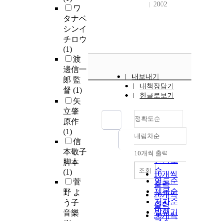
2002
ワ
タナベ
シンイ
チロウ
(1)
渡
邊信一
내보내기
郞 監
내책장담기
督
(1)
한글로보기
矢
立肇
정확도순
原作
(1)
내림차순
정확도
信
순
本敬子
10개씩 출력
내림차순
인기도
脚本
순
조회
(1)
10개씩
연도순
菅
출력
제목순
野 よ
20개씩
저자순
う子
출력
발행기
音樂
30개씩