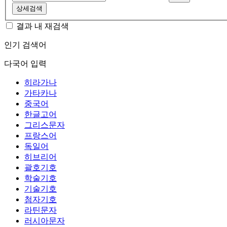
상세검색
결과 내 재검색
인기 검색어
다국어 입력
히라가나
가타카나
중국어
한글고어
그리스문자
프랑스어
독일어
히브리어
괄호기호
학술기호
기술기호
첨자기호
라틴문자
러시아문자