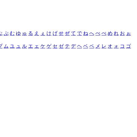
ぶ
ぷ
む
ゆ
ゅ
る
え
ぇ
け
げ
せ
ぜ
て
で
ね
へ
べ
ぺ
め
れ
お
ぉ
プ
ム
ユ
ュ
ル
エ
ェ
ケ
ゲ
セ
ゼ
テ
デ
ヘ
ベ
ペ
メ
レ
オ
ォ
コ
ゴ