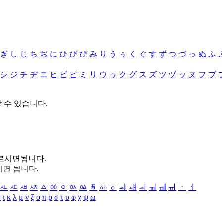
ぎ
し
じ
ち
ぢ
に
ひ
び
ぴ
み
り
う
ぅ
く
ぐ
す
ず
つ
づ
っ
ぬ
ふ
シ
ジ
チ
ヂ
ニ
ヒ
ビ
ピ
ミ
リ
ウ
ゥ
ク
グ
ス
ズ
ツ
ヅ
ッ
ヌ
フ
ブ
할 수 있습니다.
누르시면됩니다.
시면 됩니다.
ㅻ
ㅼ
ㅽ
ㅾ
ㅿ
ㆀ
ㆁ
ㆂ
ㆃ
ㆄ
ㆅ
ㆆ
ㆇ
ㆈ
ㆉ
ㆊ
ㆋ
ㆌ
ㆍ
ㆎ
θ
ι
κ
λ
μ
ν
ξ
ο
π
ρ
σ
τ
υ
φ
χ
ψ
ω