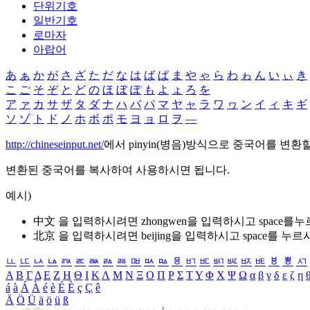
단위기호
일반기호
로마자
아랍어
あ
ぁ
か
が
さ
ざ
た
だ
な
は
ば
ぱ
ま
や
ゃ
ら
わ
ゎ
ん
い
ぃ
き
こ
ご
そ
ぞ
と
ど
の
ほ
ぼ
ぽ
も
よ
ょ
ろ
を
ア
ァ
カ
サ
ザ
タ
ダ
ナ
ハ
バ
パ
マ
ヤ
ャ
ラ
ワ
ヮ
ン
イ
ィ
キ
ギ
ソ
ゾ
ト
ド
ノ
ホ
ボ
ポ
モ
ヨ
ョ
ロ
ヲ
―
http://chineseinput.net/
에서 pinyin(병음)방식으로 중국어를 변환
변환된 중국어를 복사하여 사용하시면 됩니다.
예시)
中文 을 입력하시려면
zhongwen
을 입력하시고 space를
北京 을 입력하시려면
beijing
을 입력하시고 space를 누르
ㅥ
ㅦ
ㅧ
ㅨ
ㅩ
ㅪ
ㅫ
ㅬ
ㅭ
ㅮ
ㅯ
ㅰ
ㅱ
ㅲ
ㅳ
ㅴ
ㅵ
ㅶ
ㅷ
ㅸ
ㅹ
ㅺ
Α
Β
Γ
Δ
Ε
Ζ
Η
Θ
Ι
Κ
Λ
Μ
Ν
Ξ
Ο
Π
Ρ
Σ
Τ
Υ
Φ
Χ
Ψ
Ω
α
β
γ
δ
ε
ζ
η
á
à
Á
À
é
è
É
È
ç
Ç
ê
Ä
Ö
Ü
ä
ö
ü
ß