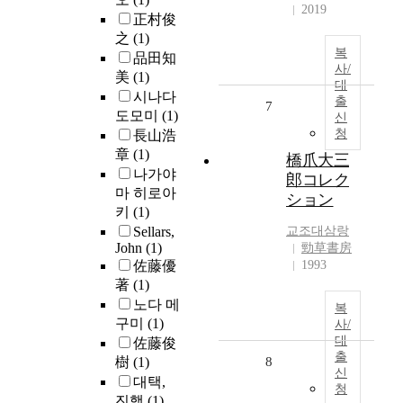
2019
正村俊
之
(1)
복
品田知
사/
美
(1)
대
시나다
출
7
도모미
(1)
신
청
長山浩
章
(1)
橋爪大三
나가야
郎コレク
마 히로아
ション
키
(1)
Sellars,
교조대삼랑
John
(1)
勁草書房
佐藤優
1993
著
(1)
노다 메
복
구미
(1)
사/
대
佐藤俊
출
樹
(1)
8
신
대택,
청
진행
(1)