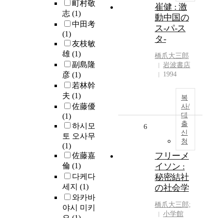
町村敬
崔健 : 激
志
(1)
動中国の
中田考
ス-パ-ス
(1)
タ-
友枝敏
雄
(1)
橋爪大三郎
副島隆
岩波書店
彦
(1)
1994
若林幹
夫
(1)
복
佐藤優
사/
대
(1)
출
하시모
6
신
토 오사무
청
(1)
フリーメ
佐藤嘉
倫
(1)
イソン :
다케다
秘密結社
세지
(1)
の社会学
와카바
橋爪大三郎;
야시 미키
小学館
오
(1)