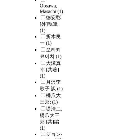
Oosawa,
Masachi
(1)
徳安彰
[外]執筆
(1)
折木良
一
(1)
오리키
료이치
(1)
大澤真
幸 [共著]
(1)
月沢李
歌子 訳
(1)
橋爪大
三郎;
(1)
堤清二,
橋爪大三
郎 [共]編
(1)
ジョン·