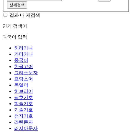
상세검색
결과 내 재검색
인기 검색어
다국어 입력
히라가나
가타카나
중국어
한글고어
그리스문자
프랑스어
독일어
히브리어
괄호기호
학술기호
기술기호
첨자기호
라틴문자
러시아문자