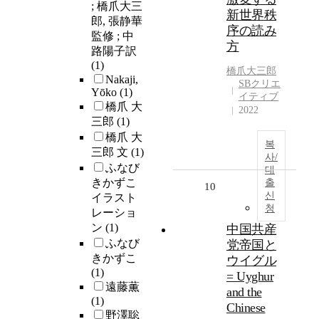
; 橋爪大三
新世界秩
郎, 張静華
序の読み
監修 ; 中
方
路陽子訳
(1)
橋爪大三郎
Nakaji,
SBクリエ
Yōko
(1)
イティブ
橋爪 大
2022
三郎
(1)
橋爪 大
복
三郎 文
(1)
사/
ふなび
대
きかずこ
출
10
신
イラスト
청
レーショ
ン
(1)
中国共産
ふなび
党帝国と
きかずこ
ウイグル
(1)
= Uyghur
遠藤薫
and the
(1)
Chinese
野澤聡