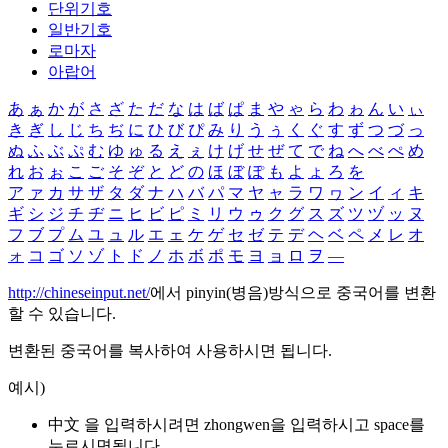
단위기호
일반기호
로마자
아랍어
あ
ぁ
か
が
さ
ざ
た
だ
な
は
ば
ぱ
ま
や
ゃ
ら
わ
ゎ
ん
い
ぃ
き
ぎ
し
じ
ち
ぢ
に
ひ
び
ぴ
み
り
う
ぅ
く
ぐ
す
ず
つ
づ
っ
ぬ
ふ
ぶ
ぷ
む
ゆ
ゅ
る
え
ぇ
け
げ
せ
ぜ
て
で
ね
へ
べ
ぺ
め
れ
お
ぉ
こ
ご
そ
ぞ
と
ど
の
ほ
ぼ
ぽ
も
よ
ょ
ろ
を
ア
ァ
カ
サ
ザ
タ
ダ
ナ
ハ
バ
パ
マ
ヤ
ャ
ラ
ワ
ヮ
ン
イ
ィ
キ
ギ
シ
ジ
チ
ヂ
ニ
ヒ
ビ
ピ
ミ
リ
ウ
ゥ
ク
グ
ス
ズ
ツ
ヅ
ッ
ヌ
フ
ブ
プ
ム
ユ
ュ
ル
エ
ェ
ケ
ゲ
セ
ゼ
テ
デ
ヘ
ベ
ペ
メ
レ
オ
ォ
コ
ゴ
ソ
ゾ
ト
ド
ノ
ホ
ボ
ポ
モ
ヨ
ョ
ロ
ヲ
―
http://chineseinput.net/
에서 pinyin(병음)방식으로 중국어를 변환
할 수 있습니다.
변환된 중국어를 복사하여 사용하시면 됩니다.
예시)
中文 을 입력하시려면
zhongwen
을 입력하시고 space를
누르시면됩니다.