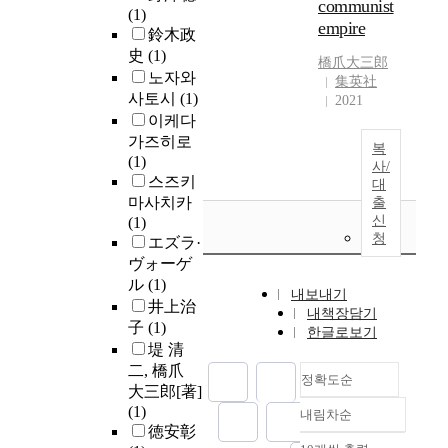
communist
(1)
empire
鈴木政
史
(1)
橋爪大三郎
노자와
集英社
사토시
(1)
2021
이케다
가즈히로
복
(1)
사/
스즈키
대
마사치카
출
신
(1)
청
エズラ·
ヴォーゲ
ル
(1)
내보내기
井上治
내책장담기
子
(1)
한글로보기
堤 清
二, 橋爪
정확도순
大三郎[著]
(1)
내림차순
정확도
徳安彰
순