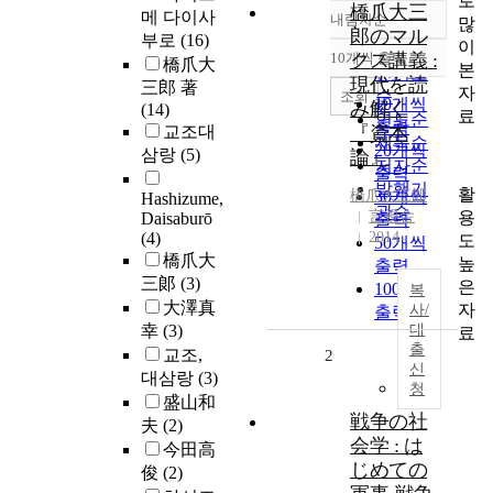
로
橋爪大三
메 다이사
내림차순
많
정확도
郎のマル
부로
(16)
이
순
10개씩 출력
クス講義 :
橋爪大
내림차순
본
인기도
現代を読
三郎 著
자
순
조회
10개씩
み解く
(14)
료
연도순
출력
교조대
『資本
제목순
20개씩
삼랑
(5)
論』
저자순
출력
발행기
활
橋爪
30개씩
大三郞
Hashizume,
관순
용
言視舎
Daisaburō
출력
(4)
2014
도
50개씩
橋爪大
높
출력
三郞
(3)
은
100개씩
복
大澤真
자
사/
출력
幸
(3)
대
료
출
교조,
2
신
대삼랑
(3)
청
盛山和
戦争の社
夫
(2)
会学 : は
今田高
じめての
俊
(2)