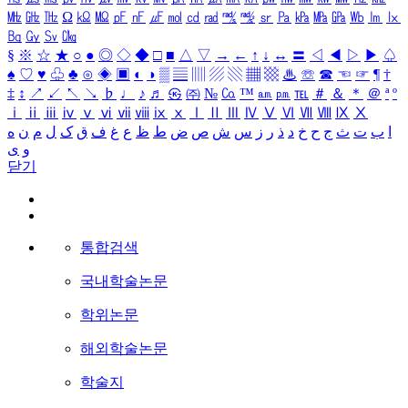
㎒
㎓
㎔
Ω
㏀
㏁
㎊
㎋
㎌
㏖
㏅
㎭
㎮
㎯
㏛
㎩
㎪
㎫
㎬
㏝
㏐
㏓
㏃
㏉
㏜
㏆
§
※
☆
★
○
●
◎
◇
◆
□
■
△
▽
→
←
↑
↓
↔
〓
◁
◀
▷
▶
♤
♠
♡
♥
♧
♣
⊙
◈
▣
◐
◑
▒
▤
▥
▨
▧
▦
▩
♨
☏
☎
☜
☞
¶
†
‡
↕
↗
↙
↖
↘
♭
♩
♪
♬
㉿
㈜
№
㏇
™
㏂
㏘
℡
＃
＆
＊
＠
ª
º
ⅰ
ⅱ
ⅲ
ⅳ
ⅴ
ⅵ
ⅶ
ⅷ
ⅸ
ⅹ
Ⅰ
Ⅱ
Ⅲ
Ⅳ
Ⅴ
Ⅵ
Ⅶ
Ⅷ
Ⅸ
Ⅹ
ا
ب
ت
ث
ج
ح
خ
د
ذ
ر
ز
س
ش
ص
ض
ط
ظ
ع
غ
ف
ق
ک
ل
م
ن
ه
و
ی
닫기
통합검색
국내학술논문
학위논문
해외학술논문
학술지