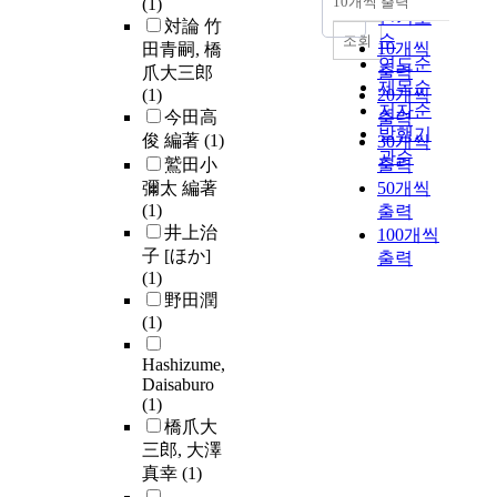
10개씩 출력
(1)
내림차순
인기도
対論 竹
순
조회
10개씩
田青嗣, 橋
연도순
출력
爪大三郎
제목순
(1)
20개씩
저자순
今田高
출력
발행기
俊 編著
(1)
30개씩
관순
鷲田小
출력
彌太 編著
50개씩
(1)
출력
井上治
100개씩
子 [ほか]
출력
(1)
野田潤
(1)
Hashizume,
Daisaburo
(1)
橋爪大
三郎, 大澤
真幸
(1)