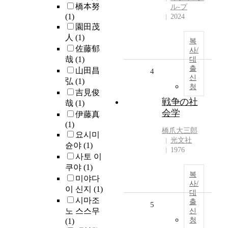
橋本努
ル-プ
(1)
2024
園田茂
人
(1)
복
佐藤郁
사/
哉
(1)
대
출
山田昌
4
신
弘
(1)
청
吉見俊
戦争の社
哉
(1)
会学
伊藤真
(1)
橋爪大三郎
요시미
光文社
슌야
(1)
1976
사토 이
쿠야
(1)
복
미야다
사/
이 신지
(1)
대
시마조
출
5
노 스스무
신
청
(1)