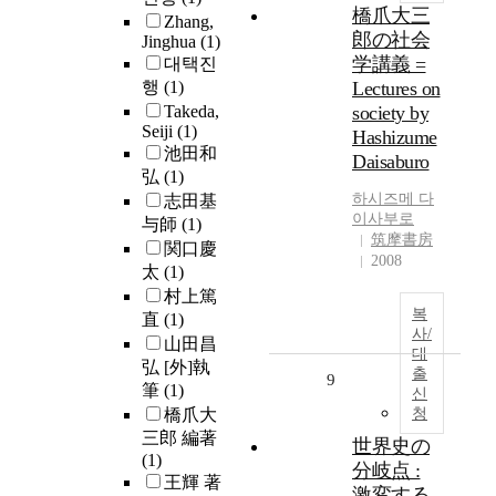
橋爪大三
Zhang,
郎の社会
Jinghua
(1)
学講義 =
대택진
행
(1)
Lectures on
Takeda,
society by
Seiji
(1)
Hashizume
池田和
Daisaburo
弘
(1)
하시즈메 다
志田基
이사부로
与師
(1)
筑摩書房
関口慶
2008
太
(1)
村上篤
복
直
(1)
사/
山田昌
대
弘 [外]執
출
9
筆
(1)
신
橋爪大
청
三郎 編著
世界史の
(1)
分岐点 :
王輝 著
激変する