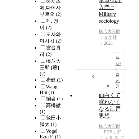
軍事·戦争
하시즈
入門 =
메,다이사
Military
부로오
(2)
sociology
제, 청
이
(2)
橋爪大三郎
오사와
光文社
마사치
(2)
2023
宮台真
司
(2)
복
橋爪大
사/
三郎 [著]
대
(2)
출
3
崔健
(1)
신
청
Wang,
Hui
(1)
面白くて
編者
(1)
眠れなく
高橋徹
なる江戸
(1)
思想
鷲田小
彌太
(1)
橋爪大三郎
Vogel,
PHPエデ
Ezra F.
(1)
ィタ-ズ·グ