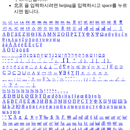
北京 을 입력하시려면
beijing
을 입력하시고 space를 누르
시면 됩니다.
ㅥ
ㅦ
ㅧ
ㅨ
ㅩ
ㅪ
ㅫ
ㅬ
ㅭ
ㅮ
ㅯ
ㅰ
ㅱ
ㅲ
ㅳ
ㅴ
ㅵ
ㅶ
ㅷ
ㅸ
ㅹ
ㅺ
ㅻ
ㅼ
ㅽ
ㅾ
ㅿ
ㆀ
ㆁ
ㆂ
ㆃ
ㆄ
ㆅ
ㆆ
ㆇ
ㆈ
ㆉ
ㆊ
ㆋ
ㆌ
ㆍ
ㆎ
Α
Β
Γ
Δ
Ε
Ζ
Η
Θ
Ι
Κ
Λ
Μ
Ν
Ξ
Ο
Π
Ρ
Σ
Τ
Υ
Φ
Χ
Ψ
Ω
α
β
γ
δ
ε
ζ
η
θ
ι
κ
λ
μ
ν
ξ
ο
π
ρ
σ
τ
υ
φ
χ
ψ
ω
á
à
Á
À
é
è
É
È
ç
Ç
ê
Ä
Ö
Ü
ä
ö
ü
ß
ְ
ֳ
ֲ
ֱ
ָ
ַ
ֵ
ֶ
ִ
ֹ
ּ
ֻ
ׂ
ׁ
ּ
ב
ה
נ
מ
צ
ת
ץ
ש
ד
ג
כ
ע
י
ח
ל
ך
ף
ק
ר
א
ט
ו
ן
ם
פ
‘
’
“
”
〔
〕
〈
〉
「
」
『
』
【
】
＂
（
）
［
］
｛
｝
±
×
÷
≠
≤
≥
∞
∴
♂
♀
∠
⊥
⌒
∂
∇
≡
≒
≪
≫
√
∽
∝
∵
∫
∬
∈
∋
⊆
⊇
⊂
⊃
∪
∩
∧
∨
￢
⇒
⇔
∀
∃
∮
∑
∏
＋
－
＜
＝
＞
、
。
·
‥
…
¨
〃
―
∥
＼
∼
´
～
ˇ
˘
˝
˚
˙
¸
˛
¡
¿
ː
！
＇
，
．
／
：
；
？
＾
＿
｀
｜
½
⅓
⅔
¼
¾
⅛
⅜
⅝
⅞
¹
²
³
⁴
ⁿ
₁
₂
₃
₄
Æ
Ð
Ħ
Ĳ
Ł
Ø
Œ
Þ
Ŧ
Ŋ
æ
đ
ð
ħ
ı
ĳ
ĸ
ŀ
ł
ø
œ
ß
þ
ŧ
ŋ
ŉ
А
Б
В
Г
Д
Е
Ё
Ж
З
И
Й
К
Л
М
Н
О
П
Р
С
Т
У
Ф
Х
Ц
Ч
Ш
Щ
Ъ
Ы
Ь
Э
Ю
Я
а
б
в
г
д
е
ё
ж
з
и
й
к
л
м
н
о
п
р
с
т
у
ф
х
ц
ч
ш
щ
ъ
ы
ь
э
ю
я
′
″
℃
Å
￠
￡
￥
¤
℉
‰
＄
％
Ｆ
￦
㎕
㎖
㎗
ℓ
㎘
㏄
㎣
㎤
㎥
㎦
㎙
㎚
㎛
㎜
㎝
㎞
㎟
㎠
㎡
㎢
㏊
㎍
㎎
㎏
㏏
㎈
㎉
㏈
㎧
㎨
㎰
㎱
㎲
㎳
㎴
㎵
㎶
㎷
㎸
㎹
㎀
㎁
㎂
㎃
㎄
㎺
㎻
㎽
㎾
㎿
㎐
㎑