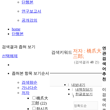
단행본
연구보고서
공개강의
home
단행본
검색결과 좁혀 보기
연
저자 : 橋爪大
검색키워드
관
三郎;
선택해제
검
(검색결과
48
건)
색
어
좁혀본 항목 보기순서
추
천
검색량순
내보내기
가나다순
이
내책장담기
저자
한글로보기
검
1
橋爪大
색
三郎
(22)
어
정확도순
하시즈