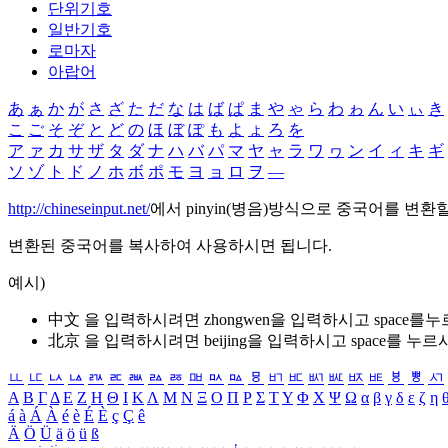
단위기호
일반기호
로마자
아랍어
あ
ぁ
か
が
さ
ざ
た
だ
な
は
ば
ぱ
ま
や
ゃ
ら
わ
ゎ
ん
い
ぃ
き
こ
ご
そ
ぞ
と
ど
の
ほ
ぼ
ぽ
も
よ
ょ
ろ
を
ア
ァ
カ
サ
ザ
タ
ダ
ナ
ハ
バ
パ
マ
ヤ
ャ
ラ
ワ
ヮ
ン
イ
ィ
キ
ギ
ソ
ゾ
ト
ド
ノ
ホ
ボ
ポ
モ
ヨ
ョ
ロ
ヲ
―
http://chineseinput.net/
에서 pinyin(병음)방식으로 중국어를 변환
변환된 중국어를 복사하여 사용하시면 됩니다.
예시)
中文 을 입력하시려면
zhongwen
을 입력하시고 space를
北京 을 입력하시려면
beijing
을 입력하시고 space를 누르
ㅥ
ㅦ
ㅧ
ㅨ
ㅩ
ㅪ
ㅫ
ㅬ
ㅭ
ㅮ
ㅯ
ㅰ
ㅱ
ㅲ
ㅳ
ㅴ
ㅵ
ㅶ
ㅷ
ㅸ
ㅹ
ㅺ
Α
Β
Γ
Δ
Ε
Ζ
Η
Θ
Ι
Κ
Λ
Μ
Ν
Ξ
Ο
Π
Ρ
Σ
Τ
Υ
Φ
Χ
Ψ
Ω
α
β
γ
δ
ε
ζ
η
á
à
Á
À
é
è
É
È
ç
Ç
ê
Ä
Ö
Ü
ä
ö
ü
ß