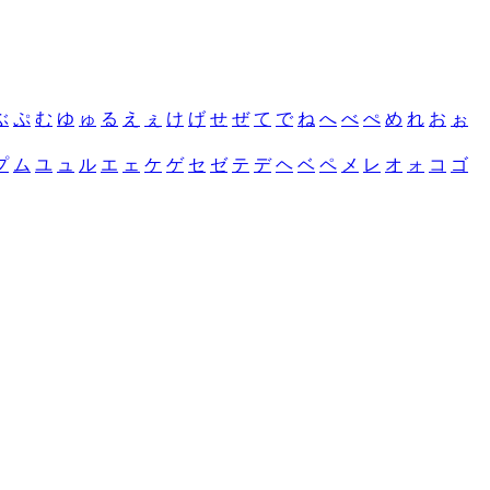
ぶ
ぷ
む
ゆ
ゅ
る
え
ぇ
け
げ
せ
ぜ
て
で
ね
へ
べ
ぺ
め
れ
お
ぉ
プ
ム
ユ
ュ
ル
エ
ェ
ケ
ゲ
セ
ゼ
テ
デ
ヘ
ベ
ペ
メ
レ
オ
ォ
コ
ゴ