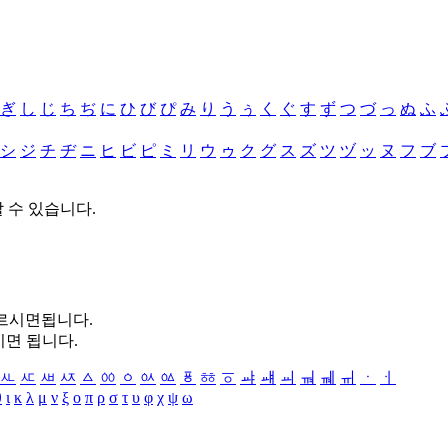
ぎ
し
じ
ち
ぢ
に
ひ
び
ぴ
み
り
う
ぅ
く
ぐ
す
ず
つ
づ
っ
ぬ
ふ
シ
ジ
チ
ヂ
ニ
ヒ
ビ
ピ
ミ
リ
ウ
ゥ
ク
グ
ス
ズ
ツ
ヅ
ッ
ヌ
フ
ブ
할 수 있습니다.
누르시면됩니다.
시면 됩니다.
ㅻ
ㅼ
ㅽ
ㅾ
ㅿ
ㆀ
ㆁ
ㆂ
ㆃ
ㆄ
ㆅ
ㆆ
ㆇ
ㆈ
ㆉ
ㆊ
ㆋ
ㆌ
ㆍ
ㆎ
θ
ι
κ
λ
μ
ν
ξ
ο
π
ρ
σ
τ
υ
φ
χ
ψ
ω