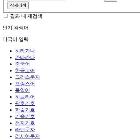
상세검색
결과 내 재검색
인기 검색어
다국어 입력
히라가나
가타카나
중국어
한글고어
그리스문자
프랑스어
독일어
히브리어
괄호기호
학술기호
기술기호
첨자기호
라틴문자
러시아문자