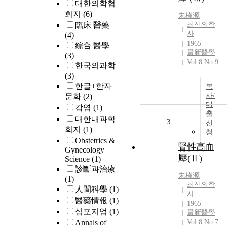
대한의학협
회지
(6)
朱槿源
臨床 醫藥
최신의학
사
(4)
1965
綜合 醫學
最新醫學
(3)
Vol.8 No.9
한국의과학
(3)
한글+한자
복
사/
문화
(2)
대
감염
(1)
출
대한내과학
3
신
회지
(1)
청
Obstetrics &
腎性高血
Gynecology
壓(Ⅱ)
Science
(1)
診斷과治療
朱槿源
(1)
최신의학
人間科學
(1)
사
醫藥情報
(1)
1965
심포지엄
(1)
最新醫學
Annals of
Vol.8 No.7