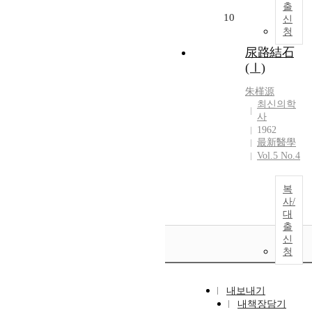
출
10
신
청
尿路結石
(Ⅰ)
朱槿源
최신의학
사
1962
最新醫學
Vol.5 No.4
복
사/
대
출
신
청
내보내기
내책장담기