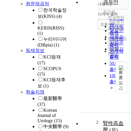
권두언
원문제공처
내림차순
정확도
한국학술정
순
주근원
10개씩 출력
보(KISS)
(4)
내림차순
전국한자
인기도
교육추진
순
조회
10개씩
KERIS(RISS)
총연합회
연도순
출력
(1)
2002
제목순
한글+한자
20개씩
누리미디어
저자순
문화
(DBpia)
(1)
출력
Vol.36
발행기
등재정보
30개씩
No.-
관순
KCI등재
출력
(17)
50개씩
SCOPUS
출력
원
(15)
100개씩
문
KCI등재후
N
출력
보
보
(1)
/
기
학술지명
A
最新醫學
(37)
Korean
Journal of
Urology
(15)
2
腎性高血
中央醫學
(9)
壓 (Ⅲ)