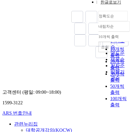
한글로보기
정확도순
내림차순
정확도
순
10개씩 출력
내림차순
인기도
순
조회
10개씩
연도순
출력
제목순
20개씩
저자순
출력
발행기
30개씩
관순
출력
50개씩
고객센터 (평일: 09:00~18:00)
출력
100개씩
1599-3122
출력
ARS 번호안내
관련누리집
대학공개강의(KOCW)