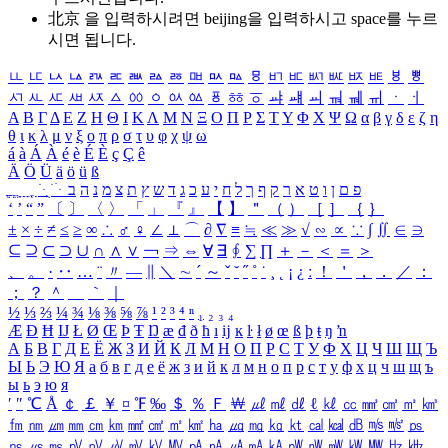
北京 을 입력하시려면
beijing
을 입력하시고 space를 누르
시면 됩니다.
ㅥ
ㅦ
ㅧ
ㅨ
ㅩ
ㅪ
ㅫ
ㅬ
ㅭ
ㅮ
ㅯ
ㅰ
ㅱ
ㅲ
ㅳ
ㅴ
ㅵ
ㅶ
ㅷ
ㅸ
ㅹ
ㅺ
ㅻ
ㅼ
ㅽ
ㅾ
ㅿ
ㆀ
ㆁ
ㆂ
ㆃ
ㆄ
ㆅ
ㆆ
ㆇ
ㆈ
ㆉ
ㆊ
ㆋ
ㆌ
ㆍ
ㆎ
Α
Β
Γ
Δ
Ε
Ζ
Η
Θ
Ι
Κ
Λ
Μ
Ν
Ξ
Ο
Π
Ρ
Σ
Τ
Υ
Φ
Χ
Ψ
Ω
α
β
γ
δ
ε
ζ
η
θ
ι
κ
λ
μ
ν
ξ
ο
π
ρ
σ
τ
υ
φ
χ
ψ
ω
á
à
Á
À
é
è
É
È
ç
Ç
ê
Ä
Ö
Ü
ä
ö
ü
ß
ְ
ֳ
ֲ
ֱ
ָ
ַ
ֵ
ֶ
ִ
ֹ
ּ
ֻ
ׂ
ׁ
ּ
ב
ה
נ
מ
צ
ת
ץ
ש
ד
ג
כ
ע
י
ח
ל
ך
ף
ק
ר
א
ט
ו
ן
ם
פ
‘
’
“
”
〔
〕
〈
〉
「
」
『
』
【
】
＂
（
）
［
］
｛
｝
±
×
÷
≠
≤
≥
∞
∴
♂
♀
∠
⊥
⌒
∂
∇
≡
≒
≪
≫
√
∽
∝
∵
∫
∬
∈
∋
⊆
⊇
⊂
⊃
∪
∩
∧
∨
￢
⇒
⇔
∀
∃
∮
∑
∏
＋
－
＜
＝
＞
、
。
·
‥
…
¨
〃
―
∥
＼
∼
´
～
ˇ
˘
˝
˚
˙
¸
˛
¡
¿
ː
！
＇
，
．
／
：
；
？
＾
＿
｀
｜
½
⅓
⅔
¼
¾
⅛
⅜
⅝
⅞
¹
²
³
⁴
ⁿ
₁
₂
₃
₄
Æ
Ð
Ħ
Ĳ
Ł
Ø
Œ
Þ
Ŧ
Ŋ
æ
đ
ð
ħ
ı
ĳ
ĸ
ŀ
ł
ø
œ
ß
þ
ŧ
ŋ
ŉ
А
Б
В
Г
Д
Е
Ё
Ж
З
И
Й
К
Л
М
Н
О
П
Р
С
Т
У
Ф
Х
Ц
Ч
Ш
Щ
Ъ
Ы
Ь
Э
Ю
Я
а
б
в
г
д
е
ё
ж
з
и
й
к
л
м
н
о
п
р
с
т
у
ф
х
ц
ч
ш
щ
ъ
ы
ь
э
ю
я
′
″
℃
Å
￠
￡
￥
¤
℉
‰
＄
％
Ｆ
￦
㎕
㎖
㎗
ℓ
㎘
㏄
㎣
㎤
㎥
㎦
㎙
㎚
㎛
㎜
㎝
㎞
㎟
㎠
㎡
㎢
㏊
㎍
㎎
㎏
㏏
㎈
㎉
㏈
㎧
㎨
㎰
㎱
㎲
㎳
㎴
㎵
㎶
㎷
㎸
㎹
㎀
㎁
㎂
㎃
㎄
㎺
㎻
㎽
㎾
㎿
㎐
㎑