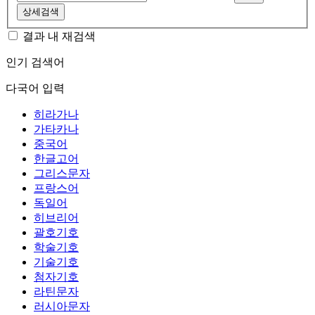
상세검색
결과 내 재검색
인기 검색어
다국어 입력
히라가나
가타카나
중국어
한글고어
그리스문자
프랑스어
독일어
히브리어
괄호기호
학술기호
기술기호
첨자기호
라틴문자
러시아문자