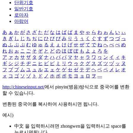
단위기호
일반기호
로마자
아랍어
あ
ぁ
か
が
さ
ざ
た
だ
な
は
ば
ぱ
ま
や
ゃ
ら
わ
ゎ
ん
い
ぃ
き
ぎ
し
じ
ち
ぢ
に
ひ
び
ぴ
み
り
う
ぅ
く
ぐ
す
ず
つ
づ
っ
ぬ
ふ
ぶ
ぷ
む
ゆ
ゅ
る
え
ぇ
け
げ
せ
ぜ
て
で
ね
へ
べ
ぺ
め
れ
お
ぉ
こ
ご
そ
ぞ
と
ど
の
ほ
ぼ
ぽ
も
よ
ょ
ろ
を
ア
ァ
カ
サ
ザ
タ
ダ
ナ
ハ
バ
パ
マ
ヤ
ャ
ラ
ワ
ヮ
ン
イ
ィ
キ
ギ
シ
ジ
チ
ヂ
ニ
ヒ
ビ
ピ
ミ
リ
ウ
ゥ
ク
グ
ス
ズ
ツ
ヅ
ッ
ヌ
フ
ブ
プ
ム
ユ
ュ
ル
エ
ェ
ケ
ゲ
セ
ゼ
テ
デ
ヘ
ベ
ペ
メ
レ
オ
ォ
コ
ゴ
ソ
ゾ
ト
ド
ノ
ホ
ボ
ポ
モ
ヨ
ョ
ロ
ヲ
―
http://chineseinput.net/
에서 pinyin(병음)방식으로 중국어를 변환
할 수 있습니다.
변환된 중국어를 복사하여 사용하시면 됩니다.
예시)
中文 을 입력하시려면
zhongwen
을 입력하시고 space를
누르시면됩니다.