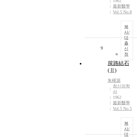
1962
最新醫學
Vol.5 No.8
복
사/
대
출
9
신
청
尿路結石
(Ⅱ)
朱槿源
최신의학
사
1962
最新醫學
Vol.5 No.5
복
사/
대