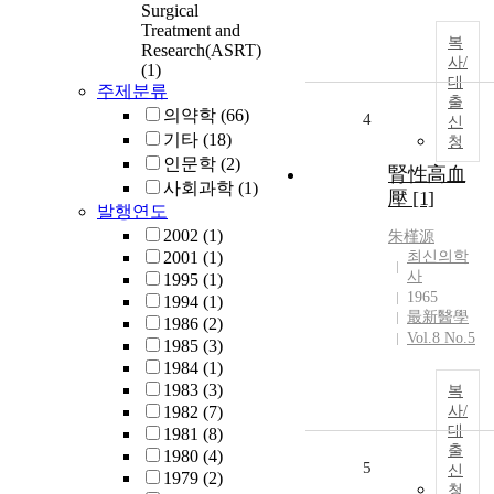
Surgical
Treatment and
복
Research(ASRT)
사/
(1)
대
주제분류
출
의약학
(66)
4
신
기타
(18)
청
인문학
(2)
腎性高血
사회과학
(1)
壓 [1]
발행연도
2002
(1)
朱槿源
2001
(1)
최신의학
사
1995
(1)
1965
1994
(1)
最新醫學
1986
(2)
Vol.8 No.5
1985
(3)
1984
(1)
1983
(3)
복
1982
(7)
사/
대
1981
(8)
출
1980
(4)
5
신
1979
(2)
청