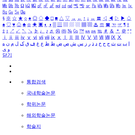
㎒
㎓
㎔
Ω
㏀
㏁
㎊
㎋
㎌
㏖
㏅
㎭
㎮
㎯
㏛
㎩
㎪
㎫
㎬
㏝
㏐
㏓
㏃
㏉
㏜
㏆
§
※
☆
★
○
●
◎
◇
◆
□
■
△
▽
→
←
↑
↓
↔
〓
◁
◀
▷
▶
♤
♠
♡
♥
♧
♣
⊙
◈
▣
◐
◑
▒
▤
▥
▨
▧
▦
▩
♨
☏
☎
☜
☞
¶
†
‡
↕
↗
↙
↖
↘
♭
♩
♪
♬
㉿
㈜
№
㏇
™
㏂
㏘
℡
＃
＆
＊
＠
ª
º
ⅰ
ⅱ
ⅲ
ⅳ
ⅴ
ⅵ
ⅶ
ⅷ
ⅸ
ⅹ
Ⅰ
Ⅱ
Ⅲ
Ⅳ
Ⅴ
Ⅵ
Ⅶ
Ⅷ
Ⅸ
Ⅹ
ا
ب
ت
ث
ج
ح
خ
د
ذ
ر
ز
س
ش
ص
ض
ط
ظ
ع
غ
ف
ق
ک
ل
م
ن
ه
و
ی
닫기
통합검색
국내학술논문
학위논문
해외학술논문
학술지