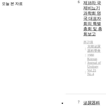
6
제18차 국
오늘 본 자료
제비뇨기
과학회 명
국 대표자
회의 특별
총회 및 총
회보고
주근원
大韓泌尿
器科學會
1980
Korean
Journal of
Urology
Vol.21
No.4
7
泌尿器科