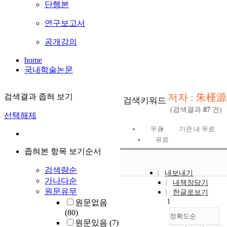
단행본
연구보고서
공개강의
home
국내학술논문
저자 : 朱槿源
검색결과 좁혀 보기
검색키워드
(검색결과
87
건)
선택해제
무료
기관 내 무료
유료
좁혀본 항목 보기순서
검색량순
내보내기
가나다순
내책장담기
원문유무
한글로보기
1
원문없음
(80)
정확도순
원문있음
(7)