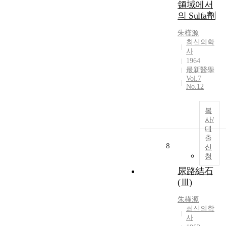
領域에서
의 Sulfa劑
朱槿源
최신의학
사
1964
最新醫學
Vol.7
No.12
복
사/
대
출
8
신
청
尿路結石
(Ⅲ)
朱槿源
최신의학
사