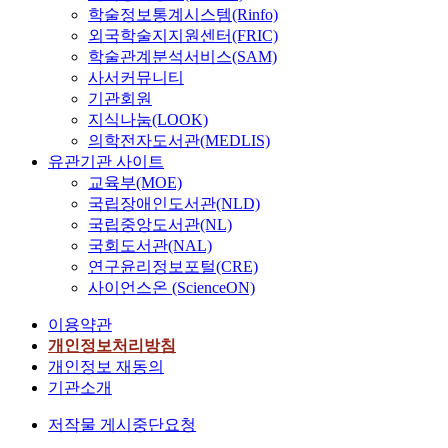
학술정보통계시스템(Rinfo)
외국학술지지원센터(FRIC)
학술관계분석서비스(SAM)
사서커뮤니티
기관회원
지식나눔(LOOK)
의학전자도서관(MEDLIS)
유관기관 사이트
교육부(MOE)
국립장애인도서관(NLD)
국립중앙도서관(NL)
국회도서관(NAL)
연구윤리정보포털(CRE)
사이언스온 (ScienceON)
이용약관
개인정보처리방침
개인정보 재동의
기관소개
저작물 게시중단요청