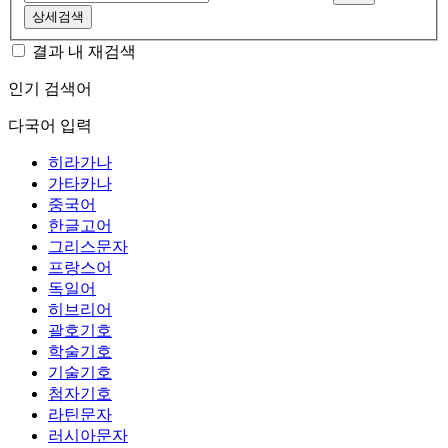
상세검색
결과 내 재검색
인기 검색어
다국어 입력
히라가나
가타카나
중국어
한글고어
그리스문자
프랑스어
독일어
히브리어
괄호기호
학술기호
기술기호
첨자기호
라틴문자
러시아문자