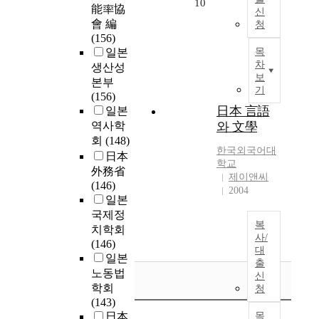
10
能率協
신
會 編
청
(156)
일본
목
차
생산성
보
본부
기
(156)
日本 言語
일본
역사학
와 文學
회
(148)
한국외국어대
日本
학교
外務省
제이앤씨
(146)
2004
일본
국제정
복
치학회
사/
(146)
대
일본
출
노동법
신
학회
청
(143)
日本
목