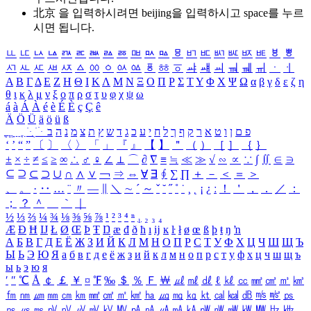
北京 을 입력하시려면
beijing
을 입력하시고 space를 누르
시면 됩니다.
ㅥ
ㅦ
ㅧ
ㅨ
ㅩ
ㅪ
ㅫ
ㅬ
ㅭ
ㅮ
ㅯ
ㅰ
ㅱ
ㅲ
ㅳ
ㅴ
ㅵ
ㅶ
ㅷ
ㅸ
ㅹ
ㅺ
ㅻ
ㅼ
ㅽ
ㅾ
ㅿ
ㆀ
ㆁ
ㆂ
ㆃ
ㆄ
ㆅ
ㆆ
ㆇ
ㆈ
ㆉ
ㆊ
ㆋ
ㆌ
ㆍ
ㆎ
Α
Β
Γ
Δ
Ε
Ζ
Η
Θ
Ι
Κ
Λ
Μ
Ν
Ξ
Ο
Π
Ρ
Σ
Τ
Υ
Φ
Χ
Ψ
Ω
α
β
γ
δ
ε
ζ
η
θ
ι
κ
λ
μ
ν
ξ
ο
π
ρ
σ
τ
υ
φ
χ
ψ
ω
á
à
Á
À
é
è
É
È
ç
Ç
ê
Ä
Ö
Ü
ä
ö
ü
ß
ְ
ֳ
ֲ
ֱ
ָ
ַ
ֵ
ֶ
ִ
ֹ
ּ
ֻ
ׂ
ׁ
ּ
ב
ה
נ
מ
צ
ת
ץ
ש
ד
ג
כ
ע
י
ח
ל
ך
ף
ק
ר
א
ט
ו
ן
ם
פ
‘
’
“
”
〔
〕
〈
〉
「
」
『
』
【
】
＂
（
）
［
］
｛
｝
±
×
÷
≠
≤
≥
∞
∴
♂
♀
∠
⊥
⌒
∂
∇
≡
≒
≪
≫
√
∽
∝
∵
∫
∬
∈
∋
⊆
⊇
⊂
⊃
∪
∩
∧
∨
￢
⇒
⇔
∀
∃
∮
∑
∏
＋
－
＜
＝
＞
、
。
·
‥
…
¨
〃
―
∥
＼
∼
´
～
ˇ
˘
˝
˚
˙
¸
˛
¡
¿
ː
！
＇
，
．
／
：
；
？
＾
＿
｀
｜
½
⅓
⅔
¼
¾
⅛
⅜
⅝
⅞
¹
²
³
⁴
ⁿ
₁
₂
₃
₄
Æ
Ð
Ħ
Ĳ
Ł
Ø
Œ
Þ
Ŧ
Ŋ
æ
đ
ð
ħ
ı
ĳ
ĸ
ŀ
ł
ø
œ
ß
þ
ŧ
ŋ
ŉ
А
Б
В
Г
Д
Е
Ё
Ж
З
И
Й
К
Л
М
Н
О
П
Р
С
Т
У
Ф
Х
Ц
Ч
Ш
Щ
Ъ
Ы
Ь
Э
Ю
Я
а
б
в
г
д
е
ё
ж
з
и
й
к
л
м
н
о
п
р
с
т
у
ф
х
ц
ч
ш
щ
ъ
ы
ь
э
ю
я
′
″
℃
Å
￠
￡
￥
¤
℉
‰
＄
％
Ｆ
￦
㎕
㎖
㎗
ℓ
㎘
㏄
㎣
㎤
㎥
㎦
㎙
㎚
㎛
㎜
㎝
㎞
㎟
㎠
㎡
㎢
㏊
㎍
㎎
㎏
㏏
㎈
㎉
㏈
㎧
㎨
㎰
㎱
㎲
㎳
㎴
㎵
㎶
㎷
㎸
㎹
㎀
㎁
㎂
㎃
㎄
㎺
㎻
㎽
㎾
㎿
㎐
㎑