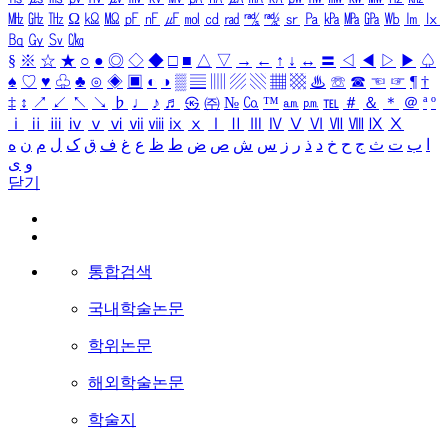
㎒
㎓
㎔
Ω
㏀
㏁
㎊
㎋
㎌
㏖
㏅
㎭
㎮
㎯
㏛
㎩
㎪
㎫
㎬
㏝
㏐
㏓
㏃
㏉
㏜
㏆
§
※
☆
★
○
●
◎
◇
◆
□
■
△
▽
→
←
↑
↓
↔
〓
◁
◀
▷
▶
♤
♠
♡
♥
♧
♣
⊙
◈
▣
◐
◑
▒
▤
▥
▨
▧
▦
▩
♨
☏
☎
☜
☞
¶
†
‡
↕
↗
↙
↖
↘
♭
♩
♪
♬
㉿
㈜
№
㏇
™
㏂
㏘
℡
＃
＆
＊
＠
ª
º
ⅰ
ⅱ
ⅲ
ⅳ
ⅴ
ⅵ
ⅶ
ⅷ
ⅸ
ⅹ
Ⅰ
Ⅱ
Ⅲ
Ⅳ
Ⅴ
Ⅵ
Ⅶ
Ⅷ
Ⅸ
Ⅹ
ا
ب
ت
ث
ج
ح
خ
د
ذ
ر
ز
س
ش
ص
ض
ط
ظ
ع
غ
ف
ق
ک
ل
م
ن
ه
و
ی
닫기
통합검색
국내학술논문
학위논문
해외학술논문
학술지