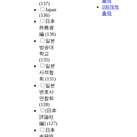
출력
(137)
100개씩
Japan
출력
(136)
日本
外務省
編
(136)
일본
방송대
학교
(135)
일본
사적협
회
(131)
일본
변호사
연합회
(128)
[日本
評論社
編]
(127)
日本
史籍協