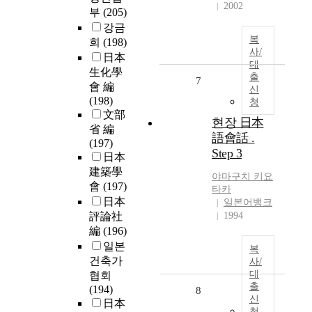
2002
부
(205)
강금
복
희
(198)
사/
日本
대
生化學
출
7
會 編
신
(198)
청
文部
현장 日本
省 編
語會話 .
(197)
Step 3
日本
建築學
야마구치 키요
會
(197)
타카
日本
일본어뱅크
評論社
1994
編
(196)
일본
복
건축가
사/
대
협회
출
(194)
8
신
日本
청