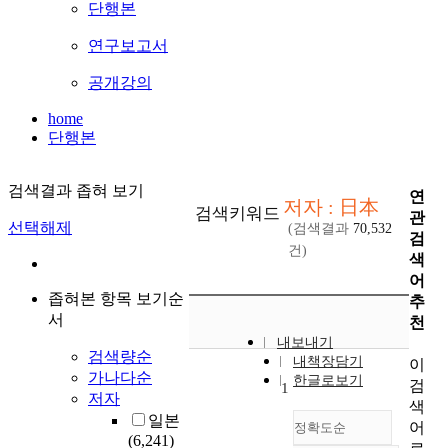
단행본
연구보고서
공개강의
home
단행본
검색결과 좁혀 보기
연
저자 : 日本
검색키워드
관
선택해제
(검색결과
70,532
검
건)
색
어
좁혀본 항목 보기순
추
서
천
내보내기
검색량순
내책장담기
이
가나다순
한글로보기
검
1
저자
색
일본
어
정확도순
(6,241)