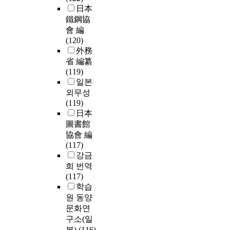
日本
鐵鋼協
會 編
(120)
外務
省 編纂
(119)
일본
외무성
(119)
日本
圖書館
協會 編
(117)
강금
희 번역
(117)
학습
원 동양
문화연
구소(일
본)
(116)