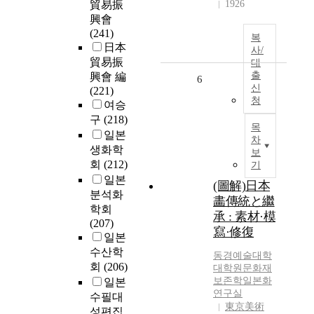
貿易振
1926
興會
(241)
복
日本
사/
貿易振
대
출
興會 編
6
신
(221)
청
여승
구
(218)
목
일본
차
생화학
보
회
(212)
기
일본
(圖解)日本
분석화
畵傳統と繼
학회
承 : 素材·模
(207)
寫·修復
일본
수산학
동경예술대학
회
(206)
대학원문화재
보존학
일본
화
일본
연구실
수필대
東京美術
성편집