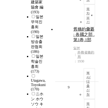
建築家
協會 編
목
(193)
차
일본
보
무역진
기
흥회
舊條約彙纂
(190)
: 各國之部 .
일본
第1卷,1部
방송출
판협회
일본
(186)
外務省條約
일본
局
학술진
1930
흥회
(173)
복
사/
Utagawa,
대
Toyokuni
출
9
(170)
신
ニホ
청
ン ホウ
ソウ キ
목