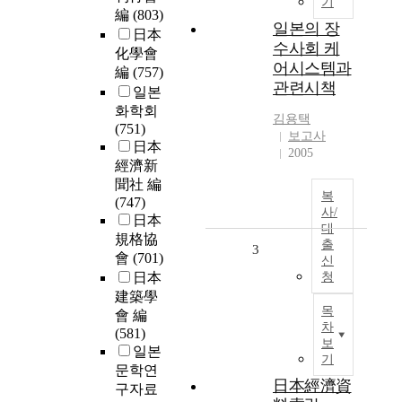
기
編
(803)
일본의 장
日本
수사회 케
化學會
어시스템과
編
(757)
관련시책
일본
화학회
김용택
(751)
보고사
日本
2005
經濟新
聞社 編
복
(747)
사/
日本
대
規格協
출
3
會
(701)
신
日本
청
建築學
목
會 編
차
(581)
보
일본
기
문학연
日本經濟資
구자료