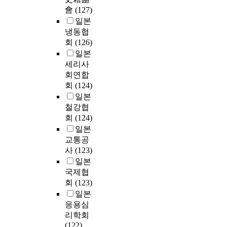
會
(127)
일본
냉동협
회
(126)
일본
세리사
회연합
회
(124)
일본
철강협
회
(124)
일본
교통공
사
(123)
일본
국제협
회
(123)
일본
응용심
리학회
(122)