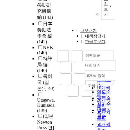
차
勞動硏
보
究機構
기
編
(143)
日本
勞動法
내보내기
學會 編
내책장담기
(142)
한글로보기
NHK
(140)
정확도순
特許
局 編
내림차순
정확도
(140)
순
10개씩 출력
특허
내림차순
인기도
국 (일
순
조회
10개씩
본)
(140)
연도순
출력
제목순
Utagawa,
20개씩
저자순
Kunisada
출력
발행기
(139)
30개씩
[일본
관순
출력
Newton
50개씩
Press 편]