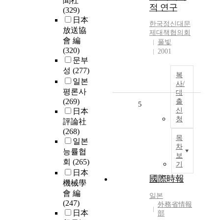
聞社
적 연구
(329)
日本
한국정신대문
放送協
제대책협의회
會 編
풀빛
(320)
2001
문부
성
(277)
복
일본
사/
평론사
대
(269)
출
5
신
日本
청
評論社
(268)
목
일본
차
능률협
보
회
(265)
기
日本
國際時報
機械學
會 編
일본
(247)
外務省情報
日本
部