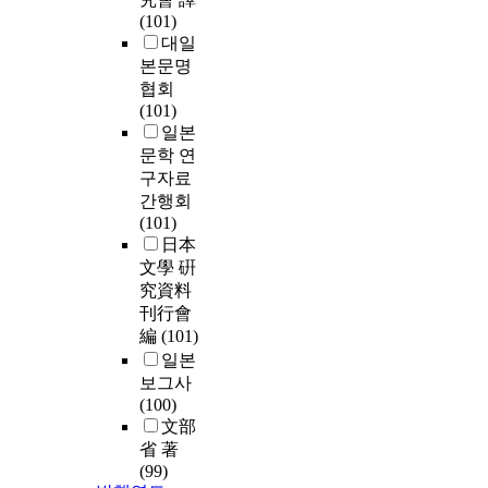
(101)
대일
본문명
협회
(101)
일본
문학 연
구자료
간행회
(101)
日本
文學 硏
究資料
刊行會
編
(101)
일본
보그사
(100)
文部
省 著
(99)