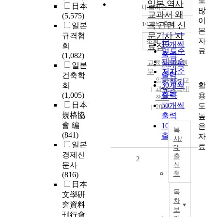
로
일본 역사
日本
내림차순
많
정확도
교과서 왜
(5,575)
이
순
10개씩 출력
곡 관련 신
일본
내림차순
본
인기도
문기사 자
규격협
자
순
조회
10개씩
회
료집
료
연도순
출력
(1,082)
제목순
교육인적자원
20개씩
일본
저자순
부
출력
건축학
일본역사교
발행기
30개씩
활
회
과서왜곡대
관순
(1,005)
출력
용
책반
日本
50개씩
도
2001
規格協
출력
높
會 編
100개씩
은
복
(841)
출력
자
사/
일본
료
대
경제신
출
2
문사
신
청
(816)
日本
목
文學硏
차
究資料
보
刊行會