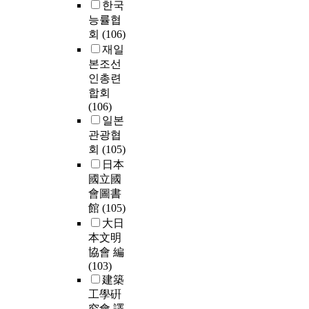
한국
능률협
회
(106)
재일
본조선
인총련
합회
(106)
일본
관광협
회
(105)
日本
國立國
會圖書
館
(105)
大日
本文明
協會 編
(103)
建築
工學硏
究會 譯