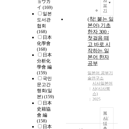
차
ョウカ
보
イ
(169)
기
일본
(착! 붙는 일
도서관
본어) 기초
협회
한자 300 :
(168)
日本
첫걸음 떼
化學會
고 바로 시
(168)
작하는 일
日本
본어 한자
分析化
공부
學會 編
(159)
일본
어 공부기
국민
술연구소
시사일본어
문고간
사(시사북
행회(일
스)
본)
(159)
2025
日本
史籍協
복
會 編
사/
(158)
대
日本
출