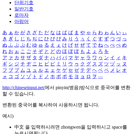
단위기호
일반기호
로마자
아랍어
あ
ぁ
か
が
さ
ざ
た
だ
な
は
ば
ぱ
ま
や
ゃ
ら
わ
ゎ
ん
い
ぃ
き
ぎ
し
じ
ち
ぢ
に
ひ
び
ぴ
み
り
う
ぅ
く
ぐ
す
ず
つ
づ
っ
ぬ
ふ
ぶ
ぷ
む
ゆ
ゅ
る
え
ぇ
け
げ
せ
ぜ
て
で
ね
へ
べ
ぺ
め
れ
お
ぉ
こ
ご
そ
ぞ
と
ど
の
ほ
ぼ
ぽ
も
よ
ょ
ろ
を
ア
ァ
カ
サ
ザ
タ
ダ
ナ
ハ
バ
パ
マ
ヤ
ャ
ラ
ワ
ヮ
ン
イ
ィ
キ
ギ
シ
ジ
チ
ヂ
ニ
ヒ
ビ
ピ
ミ
リ
ウ
ゥ
ク
グ
ス
ズ
ツ
ヅ
ッ
ヌ
フ
ブ
プ
ム
ユ
ュ
ル
エ
ェ
ケ
ゲ
セ
ゼ
テ
デ
ヘ
ベ
ペ
メ
レ
オ
ォ
コ
ゴ
ソ
ゾ
ト
ド
ノ
ホ
ボ
ポ
モ
ヨ
ョ
ロ
ヲ
―
http://chineseinput.net/
에서 pinyin(병음)방식으로 중국어를 변환
할 수 있습니다.
변환된 중국어를 복사하여 사용하시면 됩니다.
예시)
中文 을 입력하시려면
zhongwen
을 입력하시고 space를
누르시면됩니다.