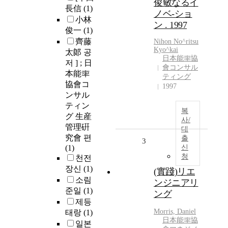
俊敏なるイ
長信
(1)
ノベ-ショ
小林
ン . 1997
俊一
(1)
齊藤
Nihon No^ritsu
Kyo^kai
太郞 공
日本能率協
저 ] ; 日
會コンサル
本能率
ティング
協會コ
1997
ンサル
ティン
복
グ 生産
사/
管理硏
대
究會 편
출
3
(1)
신
청
천전
장신
(1)
(實踐)リエ
소림
ンジニアリ
준일
(1)
ング
제등
Morris, Daniel
태랑
(1)
日本能率協
일본