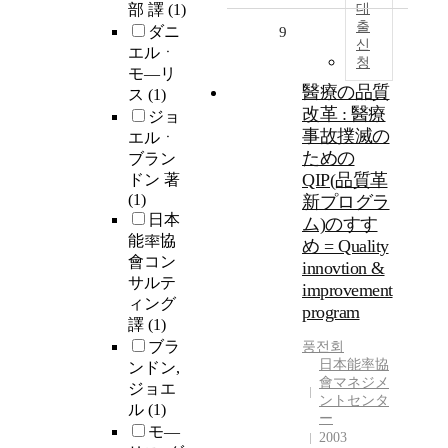
部 譯
(1)
대
출
ダニ
9
신
エルㆍ
청
モ―リ
醫療の品質
ス
(1)
改革 : 醫療
ジョ
事故撲滅の
エルㆍ
ための
ブラン
QIP(品質革
ドン 著
(1)
新プログラ
日本
ム)のすす
能率協
め = Quality
會コン
innovtion &
サルテ
improvement
ィング
program
譯
(1)
ブラ
풍전회
日本能率協
ンドン,
會マネジメ
ジョエ
ントセンタ
ル
(1)
ー
モ―
2003