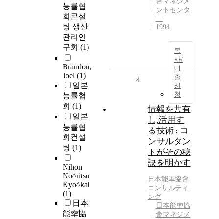
會マネジメ
능률협
ントセンタ
회콘설
―
팅 생산
1994
관리연
구회
(1)
복
사/
Brandon,
대
Joel
(1)
출
4
일본
신
청
능률협
회
(1)
情報を共有
일본
し,活用す
능률협
る技術 : コ
회컨설
ンサルタン
팅
(1)
トがその秘
訣を明かす
Nihon
No^ritsu
日本能率協會
Kyo^kai
コンサルティ
(1)
ング
日本
日本能率協
能率協
會マネジメ