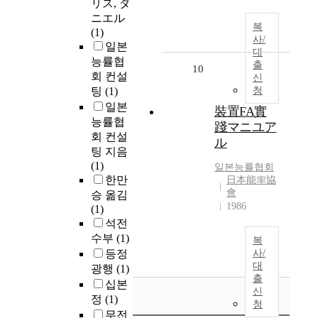
リス, ダ
ニエル
복
(1)
사/
일본
대
능률협
출
10
회 컨설
신
팅
(1)
청
일본
裝置FA實
능률협
踐マニユア
회 컨설
ル
팅 지음
(1)
일본능률협회
한만
日本能率協
會
승 옮김
1986
(1)
석전
수부
(1)
복
등정
사/
대
광행
(1)
출
십본
신
정
(1)
청
무전