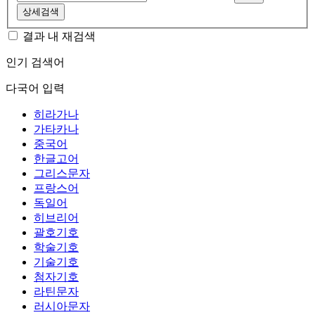
상세검색
결과 내 재검색
인기 검색어
다국어 입력
히라가나
가타카나
중국어
한글고어
그리스문자
프랑스어
독일어
히브리어
괄호기호
학술기호
기술기호
첨자기호
라틴문자
러시아문자