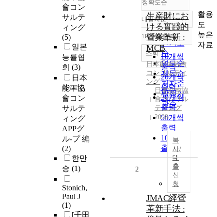
정확도순
會コン
활용
生産財にお
サルテ
내림차순
정확도
도
ける實踐的
ィング
순
높은
10개씩 출력
營業革新 :
(5)
내림차순
인기도
자료
일본
MCB
순
조회
10개씩
능률협
연도순
日本能率協會
출력
회
(3)
コンサルティ
제목순
20개씩
日本
ング
저자순
출력
能率協
日本能率協
발행기
30개씩
會コン
會コンサル
관순
출력
サルテ
ティング
2008
50개씩
ィング
출력
APPグ
100개씩
ル-プ 編
복
출력
(2)
사/
한만
대
출
승
(1)
2
신
청
Stonich,
Paul J
JMAC經營
(1)
革新手法 :
[千田