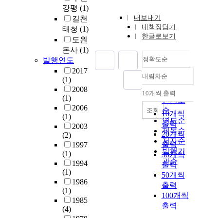
강평
(1)
내보내기
길천
내책장담기
태청
(1)
한글로보기
도원
돈사
(1)
정확도순
발행연도
2017
내림차순
(1)
정확도
2008
순
10개씩 출력
내림차순
(1)
인기도
2006
순
조회
10개씩
(1)
연도순
출력
2003
제목순
20개씩
(2)
저자순
출력
1997
발행기
(1)
30개씩
관순
1994
출력
(1)
50개씩
1986
출력
(1)
100개씩
1985
출력
(4)