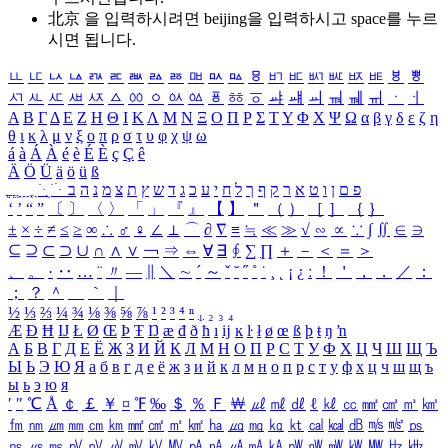
北京 을 입력하시려면
beijing
을 입력하시고 space를 누르
시면 됩니다.
ㅥ
ㅦ
ㅧ
ㅨ
ㅩ
ㅪ
ㅫ
ㅬ
ㅭ
ㅮ
ㅯ
ㅰ
ㅱ
ㅲ
ㅳ
ㅴ
ㅵ
ㅶ
ㅷ
ㅸ
ㅹ
ㅺ
ㅻ
ㅼ
ㅽ
ㅾ
ㅿ
ㆀ
ㆁ
ㆂ
ㆃ
ㆄ
ㆅ
ㆆ
ㆇ
ㆈ
ㆉ
ㆊ
ㆋ
ㆌ
ㆍ
ㆎ
Α
Β
Γ
Δ
Ε
Ζ
Η
Θ
Ι
Κ
Λ
Μ
Ν
Ξ
Ο
Π
Ρ
Σ
Τ
Υ
Φ
Χ
Ψ
Ω
α
β
γ
δ
ε
ζ
η
θ
ι
κ
λ
μ
ν
ξ
ο
π
ρ
σ
τ
υ
φ
χ
ψ
ω
á
à
Á
À
é
è
É
È
ç
Ç
ê
Ä
Ö
Ü
ä
ö
ü
ß
ְ
ֳ
ֲ
ֱ
ָ
ַ
ֵ
ֶ
ִ
ֹ
ּ
ֻ
ׂ
ׁ
ּ
ב
ה
נ
מ
צ
ת
ץ
ש
ד
ג
כ
ע
י
ח
ל
ך
ף
ק
ר
א
ט
ו
ן
ם
פ
‘
’
“
”
〔
〕
〈
〉
「
」
『
』
【
】
＂
（
）
［
］
｛
｝
±
×
÷
≠
≤
≥
∞
∴
♂
♀
∠
⊥
⌒
∂
∇
≡
≒
≪
≫
√
∽
∝
∵
∫
∬
∈
∋
⊆
⊇
⊂
⊃
∪
∩
∧
∨
￢
⇒
⇔
∀
∃
∮
∑
∏
＋
－
＜
＝
＞
、
。
·
‥
…
¨
〃
―
∥
＼
∼
´
～
ˇ
˘
˝
˚
˙
¸
˛
¡
¿
ː
！
＇
，
．
／
：
；
？
＾
＿
｀
｜
½
⅓
⅔
¼
¾
⅛
⅜
⅝
⅞
¹
²
³
⁴
ⁿ
₁
₂
₃
₄
Æ
Ð
Ħ
Ĳ
Ł
Ø
Œ
Þ
Ŧ
Ŋ
æ
đ
ð
ħ
ı
ĳ
ĸ
ŀ
ł
ø
œ
ß
þ
ŧ
ŋ
ŉ
А
Б
В
Г
Д
Е
Ё
Ж
З
И
Й
К
Л
М
Н
О
П
Р
С
Т
У
Ф
Х
Ц
Ч
Ш
Щ
Ъ
Ы
Ь
Э
Ю
Я
а
б
в
г
д
е
ё
ж
з
и
й
к
л
м
н
о
п
р
с
т
у
ф
х
ц
ч
ш
щ
ъ
ы
ь
э
ю
я
′
″
℃
Å
￠
￡
￥
¤
℉
‰
＄
％
Ｆ
￦
㎕
㎖
㎗
ℓ
㎘
㏄
㎣
㎤
㎥
㎦
㎙
㎚
㎛
㎜
㎝
㎞
㎟
㎠
㎡
㎢
㏊
㎍
㎎
㎏
㏏
㎈
㎉
㏈
㎧
㎨
㎰
㎱
㎲
㎳
㎴
㎵
㎶
㎷
㎸
㎹
㎀
㎁
㎂
㎃
㎄
㎺
㎻
㎽
㎾
㎿
㎐
㎑