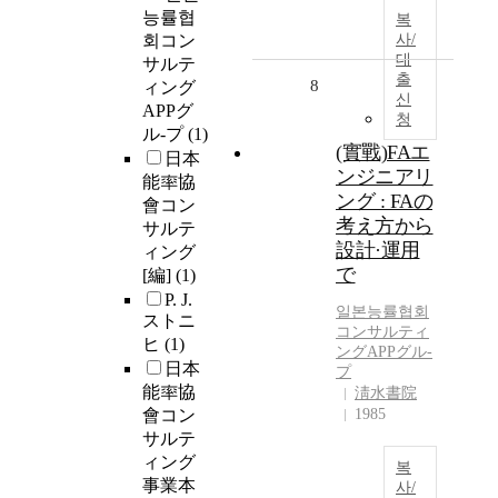
능률협
복
회コン
사/
대
サルテ
출
8
ィング
신
APPグ
청
ル-プ
(1)
(實戰)FAエ
日本
ンジニアリ
能率協
ング : FAの
會コン
考え方から
サルテ
設計·運用
ィング
で
[編]
(1)
P. J.
일본능률협회
ストニ
コンサルティ
ヒ
(1)
ング
APPグル-
日本
プ
能率協
淸水書院
會コン
1985
サルテ
ィング
복
事業本
사/