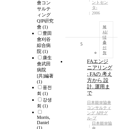
會コン
ントセン
タ-
サルテ
2006
ィング
QIP硏究
會
(1)
복
사/
豊田
대
會刈谷
출
5
綜合病
신
院
(1)
청
康生
FAエンジ
會武田
ニアリング
病院
: FAの 考え
[共]編著
方から 設
(1)
計. 運用ま
풍전
で
회
(1)
강생
日本能率協會
회
(1)
コンサルティ
ング
APPグ
Morris,
ル-プ
Daniel
日本能率協
(1)
會