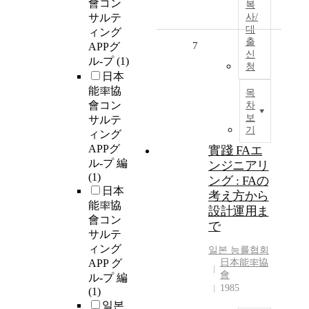
會コン
복
サルテ
사/
대
ィング
출
7
APPグ
신
ル-プ
(1)
청
日本
能率協
목
會コン
차
보
サルテ
기
ィング
APPグ
實踐 FAエ
ル-プ 編
ンジニアリ
(1)
ング : FAの
日本
考え方から
能率協
設計運用ま
會コン
で
サルテ
ィング
일본 능률협회
APP グ
日本能率協
會
ル-プ 編
1985
(1)
일본