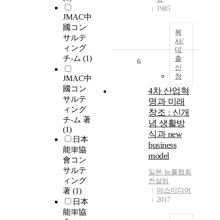
1985
JMAC中
國コン
복
サルテ
사/
ィング
대
チ-ム
(1)
출
6
신
청
JMAC中
國コン
4차 산업혁
サルテ
명과 미래
ィング
창조 : 신개
チ-ム 著
념 생활방
(1)
식과 new
日本
business
能率協
model
會コン
サルテ
일본 능률협회
ィング
컨설팅
著
(1)
야스미디어
2017
日本
能率協