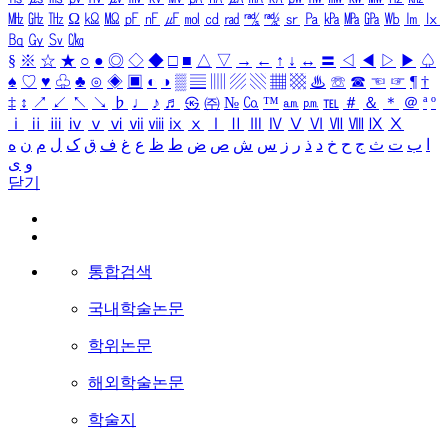
㎒
㎓
㎔
Ω
㏀
㏁
㎊
㎋
㎌
㏖
㏅
㎭
㎮
㎯
㏛
㎩
㎪
㎫
㎬
㏝
㏐
㏓
㏃
㏉
㏜
㏆
§
※
☆
★
○
●
◎
◇
◆
□
■
△
▽
→
←
↑
↓
↔
〓
◁
◀
▷
▶
♤
♠
♡
♥
♧
♣
⊙
◈
▣
◐
◑
▒
▤
▥
▨
▧
▦
▩
♨
☏
☎
☜
☞
¶
†
‡
↕
↗
↙
↖
↘
♭
♩
♪
♬
㉿
㈜
№
㏇
™
㏂
㏘
℡
＃
＆
＊
＠
ª
º
ⅰ
ⅱ
ⅲ
ⅳ
ⅴ
ⅵ
ⅶ
ⅷ
ⅸ
ⅹ
Ⅰ
Ⅱ
Ⅲ
Ⅳ
Ⅴ
Ⅵ
Ⅶ
Ⅷ
Ⅸ
Ⅹ
ا
ب
ت
ث
ج
ح
خ
د
ذ
ر
ز
س
ش
ص
ض
ط
ظ
ع
غ
ف
ق
ک
ل
م
ن
ه
و
ی
닫기
통합검색
국내학술논문
학위논문
해외학술논문
학술지