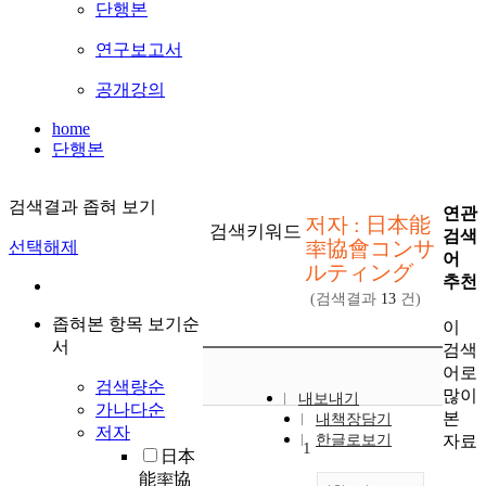
단행본
연구보고서
공개강의
home
단행본
검색결과 좁혀 보기
연관
저자 : 日本能
검색키워드
검색
率協會コンサ
선택해제
어
ルティング
추천
(검색결과
13
건)
좁혀본 항목 보기순
이
서
검색
어로
검색량순
많이
내보내기
가나다순
본
내책장담기
저자
자료
한글로보기
1
日本
能率協