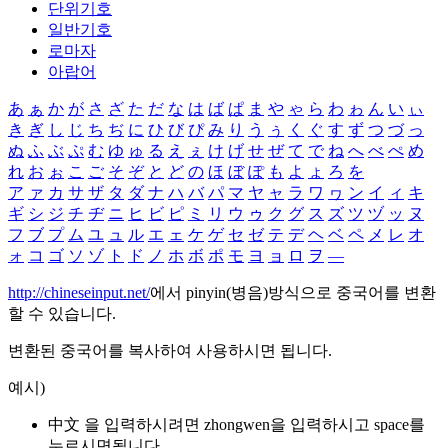
단위기호
일반기호
로마자
아랍어
あ
ぁ
か
が
さ
ざ
た
だ
な
は
ば
ぱ
ま
や
ゃ
ら
わ
ゎ
ん
い
ぃ
き
ぎ
し
じ
ち
ぢ
に
ひ
び
ぴ
み
り
う
ぅ
く
ぐ
す
ず
つ
づ
っ
ぬ
ふ
ぶ
ぷ
む
ゆ
ゅ
る
え
ぇ
け
げ
せ
ぜ
て
で
ね
へ
べ
ぺ
め
れ
お
ぉ
こ
ご
そ
ぞ
と
ど
の
ほ
ぼ
ぽ
も
よ
ょ
ろ
を
ア
ァ
カ
サ
ザ
タ
ダ
ナ
ハ
バ
パ
マ
ヤ
ャ
ラ
ワ
ヮ
ン
イ
ィ
キ
ギ
シ
ジ
チ
ヂ
ニ
ヒ
ビ
ピ
ミ
リ
ウ
ゥ
ク
グ
ス
ズ
ツ
ヅ
ッ
ヌ
フ
ブ
プ
ム
ユ
ュ
ル
エ
ェ
ケ
ゲ
セ
ゼ
テ
デ
ヘ
ベ
ペ
メ
レ
オ
ォ
コ
ゴ
ソ
ゾ
ト
ド
ノ
ホ
ボ
ポ
モ
ヨ
ョ
ロ
ヲ
―
http://chineseinput.net/
에서 pinyin(병음)방식으로 중국어를 변환
할 수 있습니다.
변환된 중국어를 복사하여 사용하시면 됩니다.
예시)
中文 을 입력하시려면
zhongwen
을 입력하시고 space를
누르시면됩니다.