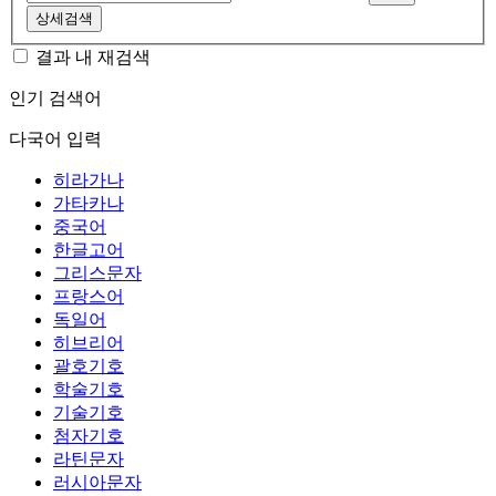
상세검색
결과 내 재검색
인기 검색어
다국어 입력
히라가나
가타카나
중국어
한글고어
그리스문자
프랑스어
독일어
히브리어
괄호기호
학술기호
기술기호
첨자기호
라틴문자
러시아문자