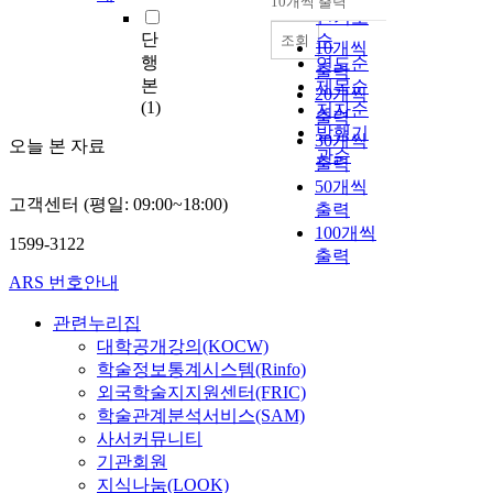
10개씩 출력
내림차순
인기도
단
순
조회
10개씩
행
연도순
출력
본
제목순
20개씩
(1)
저자순
출력
발행기
30개씩
오늘 본 자료
관순
출력
50개씩
고객센터 (평일: 09:00~18:00)
출력
100개씩
1599-3122
출력
ARS 번호안내
관련누리집
대학공개강의(KOCW)
학술정보통계시스템(Rinfo)
외국학술지지원센터(FRIC)
학술관계분석서비스(SAM)
사서커뮤니티
기관회원
지식나눔(LOOK)