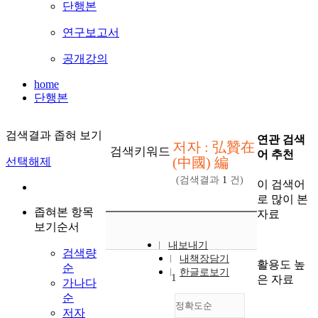
단행본
연구보고서
공개강의
home
단행본
검색결과 좁혀 보기
연관 검색
저자 : 弘贊在
검색키워드
어 추천
(中國) 編
선택해제
(검색결과
1
건)
이 검색어
로 많이 본
좁혀본 항목
자료
보기순서
내보내기
검색량
내책장담기
활용도 높
순
한글로보기
1
은 자료
가나다
순
정확도순
저자