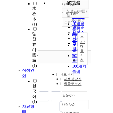
解或編
내림차순
정확도
木
弘贊在
순
(
中國
)
10개씩 출력
板
내림차순
編
인기도
本
湧泉禪寺
순
조회
10개씩
(1)
1893
연도순
출력
제목순
弘
20개씩
복
저자순
贊
출력
사/
발행기
在
30개씩
대
관순
(中
출력
출
國)
50개씩
신
編
청
출력
(1)
100개씩
작성언
출력
내보내기
어
내책장담기
한글로보기
한
국
정확도순
어
(1)
내림차순
자료형
정확도
태
순