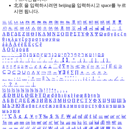
北京 을 입력하시려면
beijing
을 입력하시고 space를 누르
시면 됩니다.
ㅥ
ㅦ
ㅧ
ㅨ
ㅩ
ㅪ
ㅫ
ㅬ
ㅭ
ㅮ
ㅯ
ㅰ
ㅱ
ㅲ
ㅳ
ㅴ
ㅵ
ㅶ
ㅷ
ㅸ
ㅹ
ㅺ
ㅻ
ㅼ
ㅽ
ㅾ
ㅿ
ㆀ
ㆁ
ㆂ
ㆃ
ㆄ
ㆅ
ㆆ
ㆇ
ㆈ
ㆉ
ㆊ
ㆋ
ㆌ
ㆍ
ㆎ
Α
Β
Γ
Δ
Ε
Ζ
Η
Θ
Ι
Κ
Λ
Μ
Ν
Ξ
Ο
Π
Ρ
Σ
Τ
Υ
Φ
Χ
Ψ
Ω
α
β
γ
δ
ε
ζ
η
θ
ι
κ
λ
μ
ν
ξ
ο
π
ρ
σ
τ
υ
φ
χ
ψ
ω
á
à
Á
À
é
è
É
È
ç
Ç
ê
Ä
Ö
Ü
ä
ö
ü
ß
ְ
ֳ
ֲ
ֱ
ָ
ַ
ֵ
ֶ
ִ
ֹ
ּ
ֻ
ׂ
ׁ
ּ
ב
ה
נ
מ
צ
ת
ץ
ש
ד
ג
כ
ע
י
ח
ל
ך
ף
ק
ר
א
ט
ו
ן
ם
פ
‘
’
“
”
〔
〕
〈
〉
「
」
『
』
【
】
＂
（
）
［
］
｛
｝
±
×
÷
≠
≤
≥
∞
∴
♂
♀
∠
⊥
⌒
∂
∇
≡
≒
≪
≫
√
∽
∝
∵
∫
∬
∈
∋
⊆
⊇
⊂
⊃
∪
∩
∧
∨
￢
⇒
⇔
∀
∃
∮
∑
∏
＋
－
＜
＝
＞
、
。
·
‥
…
¨
〃
―
∥
＼
∼
´
～
ˇ
˘
˝
˚
˙
¸
˛
¡
¿
ː
！
＇
，
．
／
：
；
？
＾
＿
｀
｜
½
⅓
⅔
¼
¾
⅛
⅜
⅝
⅞
¹
²
³
⁴
ⁿ
₁
₂
₃
₄
Æ
Ð
Ħ
Ĳ
Ł
Ø
Œ
Þ
Ŧ
Ŋ
æ
đ
ð
ħ
ı
ĳ
ĸ
ŀ
ł
ø
œ
ß
þ
ŧ
ŋ
ŉ
А
Б
В
Г
Д
Е
Ё
Ж
З
И
Й
К
Л
М
Н
О
П
Р
С
Т
У
Ф
Х
Ц
Ч
Ш
Щ
Ъ
Ы
Ь
Э
Ю
Я
а
б
в
г
д
е
ё
ж
з
и
й
к
л
м
н
о
п
р
с
т
у
ф
х
ц
ч
ш
щ
ъ
ы
ь
э
ю
я
′
″
℃
Å
￠
￡
￥
¤
℉
‰
＄
％
Ｆ
￦
㎕
㎖
㎗
ℓ
㎘
㏄
㎣
㎤
㎥
㎦
㎙
㎚
㎛
㎜
㎝
㎞
㎟
㎠
㎡
㎢
㏊
㎍
㎎
㎏
㏏
㎈
㎉
㏈
㎧
㎨
㎰
㎱
㎲
㎳
㎴
㎵
㎶
㎷
㎸
㎹
㎀
㎁
㎂
㎃
㎄
㎺
㎻
㎽
㎾
㎿
㎐
㎑