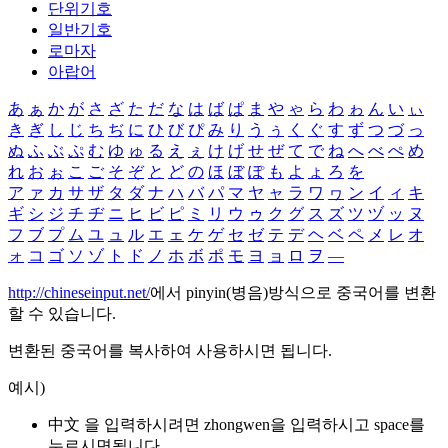
단위기호
일반기호
로마자
아랍어
あ
ぁ
か
が
さ
ざ
た
だ
な
は
ば
ぱ
ま
や
ゃ
ら
わ
ゎ
ん
い
ぃ
き
ぎ
し
じ
ち
ぢ
に
ひ
び
ぴ
み
り
う
ぅ
く
ぐ
す
ず
つ
づ
っ
ぬ
ふ
ぶ
ぷ
む
ゆ
ゅ
る
え
ぇ
け
げ
せ
ぜ
て
で
ね
へ
べ
ぺ
め
れ
お
ぉ
こ
ご
そ
ぞ
と
ど
の
ほ
ぼ
ぽ
も
よ
ょ
ろ
を
ア
ァ
カ
サ
ザ
タ
ダ
ナ
ハ
バ
パ
マ
ヤ
ャ
ラ
ワ
ヮ
ン
イ
ィ
キ
ギ
シ
ジ
チ
ヂ
ニ
ヒ
ビ
ピ
ミ
リ
ウ
ゥ
ク
グ
ス
ズ
ツ
ヅ
ッ
ヌ
フ
ブ
プ
ム
ユ
ュ
ル
エ
ェ
ケ
ゲ
セ
ゼ
テ
デ
ヘ
ベ
ペ
メ
レ
オ
ォ
コ
ゴ
ソ
ゾ
ト
ド
ノ
ホ
ボ
ポ
モ
ヨ
ョ
ロ
ヲ
―
http://chineseinput.net/
에서 pinyin(병음)방식으로 중국어를 변환
할 수 있습니다.
변환된 중국어를 복사하여 사용하시면 됩니다.
예시)
中文 을 입력하시려면
zhongwen
을 입력하시고 space를
누르시면됩니다.