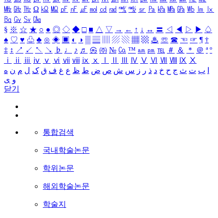
㎒
㎓
㎔
Ω
㏀
㏁
㎊
㎋
㎌
㏖
㏅
㎭
㎮
㎯
㏛
㎩
㎪
㎫
㎬
㏝
㏐
㏓
㏃
㏉
㏜
㏆
§
※
☆
★
○
●
◎
◇
◆
□
■
△
▽
→
←
↑
↓
↔
〓
◁
◀
▷
▶
♤
♠
♡
♥
♧
♣
⊙
◈
▣
◐
◑
▒
▤
▥
▨
▧
▦
▩
♨
☏
☎
☜
☞
¶
†
‡
↕
↗
↙
↖
↘
♭
♩
♪
♬
㉿
㈜
№
㏇
™
㏂
㏘
℡
＃
＆
＊
＠
ª
º
ⅰ
ⅱ
ⅲ
ⅳ
ⅴ
ⅵ
ⅶ
ⅷ
ⅸ
ⅹ
Ⅰ
Ⅱ
Ⅲ
Ⅳ
Ⅴ
Ⅵ
Ⅶ
Ⅷ
Ⅸ
Ⅹ
ا
ب
ت
ث
ج
ح
خ
د
ذ
ر
ز
س
ش
ص
ض
ط
ظ
ع
غ
ف
ق
ک
ل
م
ن
ه
و
ی
닫기
통합검색
국내학술논문
학위논문
해외학술논문
학술지