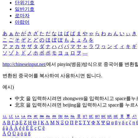
단위기호
일반기호
로마자
아랍어
あ
ぁ
か
が
さ
ざ
た
だ
な
は
ば
ぱ
ま
や
ゃ
ら
わ
ゎ
ん
い
ぃ
き
こ
ご
そ
ぞ
と
ど
の
ほ
ぼ
ぽ
も
よ
ょ
ろ
を
ア
ァ
カ
サ
ザ
タ
ダ
ナ
ハ
バ
パ
マ
ヤ
ャ
ラ
ワ
ヮ
ン
イ
ィ
キ
ギ
ソ
ゾ
ト
ド
ノ
ホ
ボ
ポ
モ
ヨ
ョ
ロ
ヲ
―
http://chineseinput.net/
에서 pinyin(병음)방식으로 중국어를 변환
변환된 중국어를 복사하여 사용하시면 됩니다.
예시)
中文 을 입력하시려면
zhongwen
을 입력하시고 space를
北京 을 입력하시려면
beijing
을 입력하시고 space를 누르
ㅥ
ㅦ
ㅧ
ㅨ
ㅩ
ㅪ
ㅫ
ㅬ
ㅭ
ㅮ
ㅯ
ㅰ
ㅱ
ㅲ
ㅳ
ㅴ
ㅵ
ㅶ
ㅷ
ㅸ
ㅹ
ㅺ
Α
Β
Γ
Δ
Ε
Ζ
Η
Θ
Ι
Κ
Λ
Μ
Ν
Ξ
Ο
Π
Ρ
Σ
Τ
Υ
Φ
Χ
Ψ
Ω
α
β
γ
δ
ε
ζ
η
á
à
Á
À
é
è
É
È
ç
Ç
ê
Ä
Ö
Ü
ä
ö
ü
ß