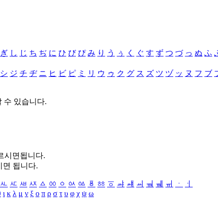
ぎ
し
じ
ち
ぢ
に
ひ
び
ぴ
み
り
う
ぅ
く
ぐ
す
ず
つ
づ
っ
ぬ
ふ
シ
ジ
チ
ヂ
ニ
ヒ
ビ
ピ
ミ
リ
ウ
ゥ
ク
グ
ス
ズ
ツ
ヅ
ッ
ヌ
フ
ブ
할 수 있습니다.
누르시면됩니다.
시면 됩니다.
ㅻ
ㅼ
ㅽ
ㅾ
ㅿ
ㆀ
ㆁ
ㆂ
ㆃ
ㆄ
ㆅ
ㆆ
ㆇ
ㆈ
ㆉ
ㆊ
ㆋ
ㆌ
ㆍ
ㆎ
θ
ι
κ
λ
μ
ν
ξ
ο
π
ρ
σ
τ
υ
φ
χ
ψ
ω