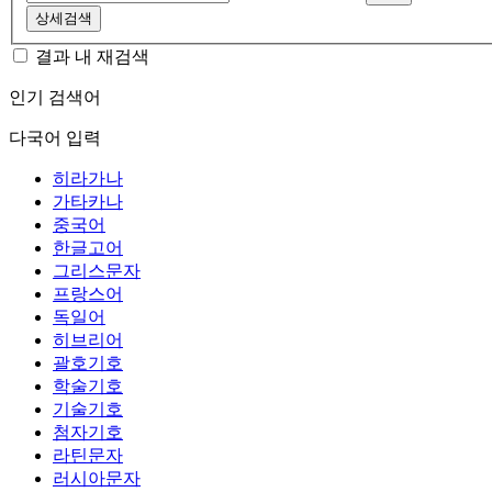
상세검색
결과 내 재검색
인기 검색어
다국어 입력
히라가나
가타카나
중국어
한글고어
그리스문자
프랑스어
독일어
히브리어
괄호기호
학술기호
기술기호
첨자기호
라틴문자
러시아문자