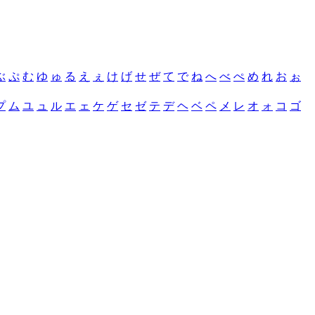
ぶ
ぷ
む
ゆ
ゅ
る
え
ぇ
け
げ
せ
ぜ
て
で
ね
へ
べ
ぺ
め
れ
お
ぉ
プ
ム
ユ
ュ
ル
エ
ェ
ケ
ゲ
セ
ゼ
テ
デ
ヘ
ベ
ペ
メ
レ
オ
ォ
コ
ゴ