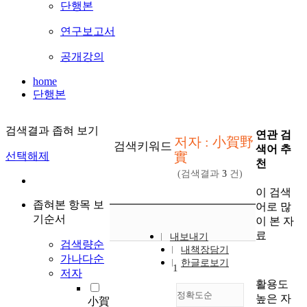
단행본
연구보고서
공개강의
home
단행본
검색결과 좁혀 보기
연관 검
저자 : 小賀野
검색키워드
색어 추
實
선택해제
천
(검색결과
3
건)
이 검색
좁혀본 항목 보
어로 많
기순서
이 본 자
료
내보내기
검색량순
내책장담기
가나다순
한글로보기
1
저자
활용도
정확도순
높은 자
小賀