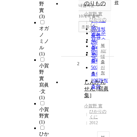
료
のりもの
野
내림차순
정확도
實
순
小賀野
實
(3)
10개씩 출력
내림차순
ひかりの
인기도
くに
순
조회
オガ
10개씩
2011
연도순
ノ
출력
제목순
ミノ
20개씩
복
저자순
ル
출력
사/
발행기
(1)
30개씩
대
관순
출력
출
2
小賀
50개씩
신
野
청
출력
實
100개씩
しんかん
寫眞
출력
せん [寫眞
·文
集]
(1)
小賀野
實
小賀
ひかりの
野實
くに
(1)
2012
ひか