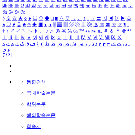
㎒
㎓
㎔
Ω
㏀
㏁
㎊
㎋
㎌
㏖
㏅
㎭
㎮
㎯
㏛
㎩
㎪
㎫
㎬
㏝
㏐
㏓
㏃
㏉
㏜
㏆
§
※
☆
★
○
●
◎
◇
◆
□
■
△
▽
→
←
↑
↓
↔
〓
◁
◀
▷
▶
♤
♠
♡
♥
♧
♣
⊙
◈
▣
◐
◑
▒
▤
▥
▨
▧
▦
▩
♨
☏
☎
☜
☞
¶
†
‡
↕
↗
↙
↖
↘
♭
♩
♪
♬
㉿
㈜
№
㏇
™
㏂
㏘
℡
＃
＆
＊
＠
ª
º
ⅰ
ⅱ
ⅲ
ⅳ
ⅴ
ⅵ
ⅶ
ⅷ
ⅸ
ⅹ
Ⅰ
Ⅱ
Ⅲ
Ⅳ
Ⅴ
Ⅵ
Ⅶ
Ⅷ
Ⅸ
Ⅹ
ا
ب
ت
ث
ج
ح
خ
د
ذ
ر
ز
س
ش
ص
ض
ط
ظ
ع
غ
ف
ق
ک
ل
م
ن
ه
و
ی
닫기
통합검색
국내학술논문
학위논문
해외학술논문
학술지