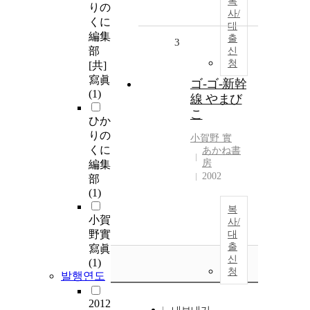
복
りの
사/
くに
대
編集
출
3
部
신
청
[共]
寫眞
ゴ-ゴ-新幹
(1)
線 やまび
こ
ひか
りの
小賀野
實
くに
あかね書
房
編集
2002
部
(1)
복
小賀
사/
野實
대
출
寫眞
신
(1)
청
발행연도
2012