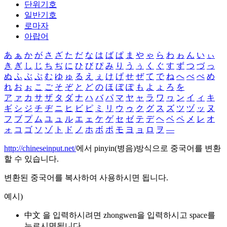
단위기호
일반기호
로마자
아랍어
あ
ぁ
か
が
さ
ざ
た
だ
な
は
ば
ぱ
ま
や
ゃ
ら
わ
ゎ
ん
い
ぃ
き
ぎ
し
じ
ち
ぢ
に
ひ
び
ぴ
み
り
う
ぅ
く
ぐ
す
ず
つ
づ
っ
ぬ
ふ
ぶ
ぷ
む
ゆ
ゅ
る
え
ぇ
け
げ
せ
ぜ
て
で
ね
へ
べ
ぺ
め
れ
お
ぉ
こ
ご
そ
ぞ
と
ど
の
ほ
ぼ
ぽ
も
よ
ょ
ろ
を
ア
ァ
カ
サ
ザ
タ
ダ
ナ
ハ
バ
パ
マ
ヤ
ャ
ラ
ワ
ヮ
ン
イ
ィ
キ
ギ
シ
ジ
チ
ヂ
ニ
ヒ
ビ
ピ
ミ
リ
ウ
ゥ
ク
グ
ス
ズ
ツ
ヅ
ッ
ヌ
フ
ブ
プ
ム
ユ
ュ
ル
エ
ェ
ケ
ゲ
セ
ゼ
テ
デ
ヘ
ベ
ペ
メ
レ
オ
ォ
コ
ゴ
ソ
ゾ
ト
ド
ノ
ホ
ボ
ポ
モ
ヨ
ョ
ロ
ヲ
―
http://chineseinput.net/
에서 pinyin(병음)방식으로 중국어를 변환
할 수 있습니다.
변환된 중국어를 복사하여 사용하시면 됩니다.
예시)
中文 을 입력하시려면
zhongwen
을 입력하시고 space를
누르시면됩니다.