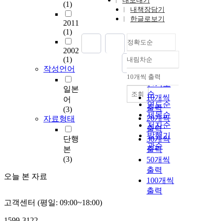
내보내기
(1)
내책장담기
한글로보기
2011
(1)
정확도순
2002
(1)
내림차순
정확도
작성언어
순
10개씩 출력
내림차순
인기도
일본
순
조회
10개씩
어
연도순
출력
(3)
제목순
20개씩
자료형태
저자순
출력
발행기
단행
30개씩
관순
본
출력
(3)
50개씩
출력
오늘 본 자료
100개씩
출력
고객센터 (평일: 09:00~18:00)
1599-3122