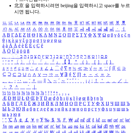
北京 을 입력하시려면
beijing
을 입력하시고 space를 누르
시면 됩니다.
ㅥ
ㅦ
ㅧ
ㅨ
ㅩ
ㅪ
ㅫ
ㅬ
ㅭ
ㅮ
ㅯ
ㅰ
ㅱ
ㅲ
ㅳ
ㅴ
ㅵ
ㅶ
ㅷ
ㅸ
ㅹ
ㅺ
ㅻ
ㅼ
ㅽ
ㅾ
ㅿ
ㆀ
ㆁ
ㆂ
ㆃ
ㆄ
ㆅ
ㆆ
ㆇ
ㆈ
ㆉ
ㆊ
ㆋ
ㆌ
ㆍ
ㆎ
Α
Β
Γ
Δ
Ε
Ζ
Η
Θ
Ι
Κ
Λ
Μ
Ν
Ξ
Ο
Π
Ρ
Σ
Τ
Υ
Φ
Χ
Ψ
Ω
α
β
γ
δ
ε
ζ
η
θ
ι
κ
λ
μ
ν
ξ
ο
π
ρ
σ
τ
υ
φ
χ
ψ
ω
á
à
Á
À
é
è
É
È
ç
Ç
ê
Ä
Ö
Ü
ä
ö
ü
ß
ְ
ֳ
ֲ
ֱ
ָ
ַ
ֵ
ֶ
ִ
ֹ
ּ
ֻ
ׂ
ׁ
ּ
ב
ה
נ
מ
צ
ת
ץ
ש
ד
ג
כ
ע
י
ח
ל
ך
ף
ק
ר
א
ט
ו
ן
ם
פ
‘
’
“
”
〔
〕
〈
〉
「
」
『
』
【
】
＂
（
）
［
］
｛
｝
±
×
÷
≠
≤
≥
∞
∴
♂
♀
∠
⊥
⌒
∂
∇
≡
≒
≪
≫
√
∽
∝
∵
∫
∬
∈
∋
⊆
⊇
⊂
⊃
∪
∩
∧
∨
￢
⇒
⇔
∀
∃
∮
∑
∏
＋
－
＜
＝
＞
、
。
·
‥
…
¨
〃
―
∥
＼
∼
´
～
ˇ
˘
˝
˚
˙
¸
˛
¡
¿
ː
！
＇
，
．
／
：
；
？
＾
＿
｀
｜
½
⅓
⅔
¼
¾
⅛
⅜
⅝
⅞
¹
²
³
⁴
ⁿ
₁
₂
₃
₄
Æ
Ð
Ħ
Ĳ
Ł
Ø
Œ
Þ
Ŧ
Ŋ
æ
đ
ð
ħ
ı
ĳ
ĸ
ŀ
ł
ø
œ
ß
þ
ŧ
ŋ
ŉ
А
Б
В
Г
Д
Е
Ё
Ж
З
И
Й
К
Л
М
Н
О
П
Р
С
Т
У
Ф
Х
Ц
Ч
Ш
Щ
Ъ
Ы
Ь
Э
Ю
Я
а
б
в
г
д
е
ё
ж
з
и
й
к
л
м
н
о
п
р
с
т
у
ф
х
ц
ч
ш
щ
ъ
ы
ь
э
ю
я
′
″
℃
Å
￠
￡
￥
¤
℉
‰
＄
％
Ｆ
￦
㎕
㎖
㎗
ℓ
㎘
㏄
㎣
㎤
㎥
㎦
㎙
㎚
㎛
㎜
㎝
㎞
㎟
㎠
㎡
㎢
㏊
㎍
㎎
㎏
㏏
㎈
㎉
㏈
㎧
㎨
㎰
㎱
㎲
㎳
㎴
㎵
㎶
㎷
㎸
㎹
㎀
㎁
㎂
㎃
㎄
㎺
㎻
㎽
㎾
㎿
㎐
㎑