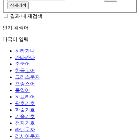
상세검색
결과 내 재검색
인기 검색어
다국어 입력
히라가나
가타카나
중국어
한글고어
그리스문자
프랑스어
독일어
히브리어
괄호기호
학술기호
기술기호
첨자기호
라틴문자
러시아문자