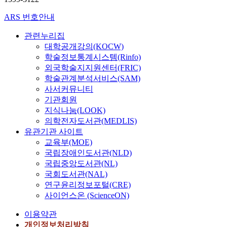
ARS 번호안내
관련누리집
대학공개강의(KOCW)
학술정보통계시스템(Rinfo)
외국학술지지원센터(FRIC)
학술관계분석서비스(SAM)
사서커뮤니티
기관회원
지식나눔(LOOK)
의학전자도서관(MEDLIS)
유관기관 사이트
교육부(MOE)
국립장애인도서관(NLD)
국립중앙도서관(NL)
국회도서관(NAL)
연구윤리정보포털(CRE)
사이언스온 (ScienceON)
이용약관
개인정보처리방침