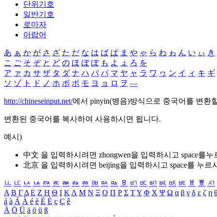
단위기호
일반기호
로마자
아랍어
あ
ぁ
か
が
さ
ざ
た
だ
な
は
ば
ぱ
ま
や
ゃ
ら
わ
ゎ
ん
い
ぃ
き
こ
ご
そ
ぞ
と
ど
の
ほ
ぼ
ぽ
も
よ
ょ
ろ
を
ア
ァ
カ
サ
ザ
タ
ダ
ナ
ハ
バ
パ
マ
ヤ
ャ
ラ
ワ
ヮ
ン
イ
ィ
キ
ギ
ソ
ゾ
ト
ド
ノ
ホ
ボ
ポ
モ
ヨ
ョ
ロ
ヲ
―
http://chineseinput.net/
에서 pinyin(병음)방식으로 중국어를 변환
변환된 중국어를 복사하여 사용하시면 됩니다.
예시)
中文 을 입력하시려면
zhongwen
을 입력하시고 space를
北京 을 입력하시려면
beijing
을 입력하시고 space를 누르
ㅥ
ㅦ
ㅧ
ㅨ
ㅩ
ㅪ
ㅫ
ㅬ
ㅭ
ㅮ
ㅯ
ㅰ
ㅱ
ㅲ
ㅳ
ㅴ
ㅵ
ㅶ
ㅷ
ㅸ
ㅹ
ㅺ
Α
Β
Γ
Δ
Ε
Ζ
Η
Θ
Ι
Κ
Λ
Μ
Ν
Ξ
Ο
Π
Ρ
Σ
Τ
Υ
Φ
Χ
Ψ
Ω
α
β
γ
δ
ε
ζ
η
á
à
Á
À
é
è
É
È
ç
Ç
ê
Ä
Ö
Ü
ä
ö
ü
ß