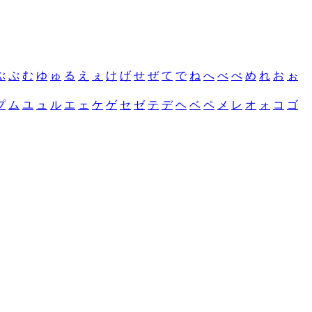
ぶ
ぷ
む
ゆ
ゅ
る
え
ぇ
け
げ
せ
ぜ
て
で
ね
へ
べ
ぺ
め
れ
お
ぉ
プ
ム
ユ
ュ
ル
エ
ェ
ケ
ゲ
セ
ゼ
テ
デ
ヘ
ベ
ペ
メ
レ
オ
ォ
コ
ゴ