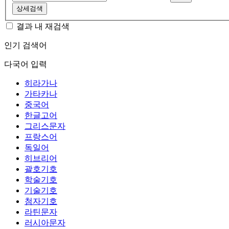
상세검색
결과 내 재검색
인기 검색어
다국어 입력
히라가나
가타카나
중국어
한글고어
그리스문자
프랑스어
독일어
히브리어
괄호기호
학술기호
기술기호
첨자기호
라틴문자
러시아문자