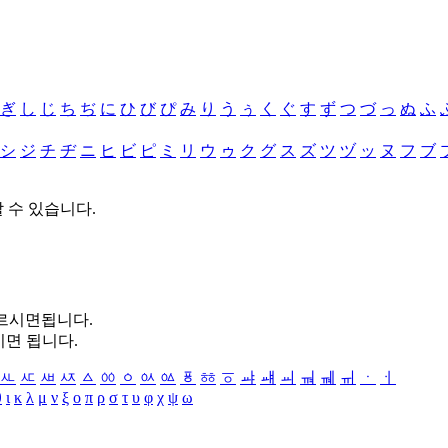
ぎ
し
じ
ち
ぢ
に
ひ
び
ぴ
み
り
う
ぅ
く
ぐ
す
ず
つ
づ
っ
ぬ
ふ
シ
ジ
チ
ヂ
ニ
ヒ
ビ
ピ
ミ
リ
ウ
ゥ
ク
グ
ス
ズ
ツ
ヅ
ッ
ヌ
フ
ブ
할 수 있습니다.
누르시면됩니다.
시면 됩니다.
ㅻ
ㅼ
ㅽ
ㅾ
ㅿ
ㆀ
ㆁ
ㆂ
ㆃ
ㆄ
ㆅ
ㆆ
ㆇ
ㆈ
ㆉ
ㆊ
ㆋ
ㆌ
ㆍ
ㆎ
θ
ι
κ
λ
μ
ν
ξ
ο
π
ρ
σ
τ
υ
φ
χ
ψ
ω