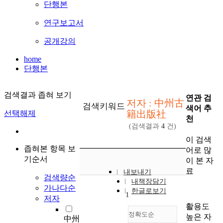
단행본
연구보고서
공개강의
home
단행본
검색결과 좁혀 보기
연관 검
저자 : 中州古
검색키워드
색어 추
籍出版社
선택해제
천
(검색결과
4
건)
이 검색
좁혀본 항목 보
어로 많
기순서
이 본 자
료
내보내기
검색량순
내책장담기
가나다순
한글로보기
1
저자
활용도
정확도순
높은 자
中州