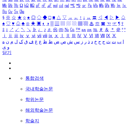
㎒
㎓
㎔
Ω
㏀
㏁
㎊
㎋
㎌
㏖
㏅
㎭
㎮
㎯
㏛
㎩
㎪
㎫
㎬
㏝
㏐
㏓
㏃
㏉
㏜
㏆
§
※
☆
★
○
●
◎
◇
◆
□
■
△
▽
→
←
↑
↓
↔
〓
◁
◀
▷
▶
♤
♠
♡
♥
♧
♣
⊙
◈
▣
◐
◑
▒
▤
▥
▨
▧
▦
▩
♨
☏
☎
☜
☞
¶
†
‡
↕
↗
↙
↖
↘
♭
♩
♪
♬
㉿
㈜
№
㏇
™
㏂
㏘
℡
＃
＆
＊
＠
ª
º
ⅰ
ⅱ
ⅲ
ⅳ
ⅴ
ⅵ
ⅶ
ⅷ
ⅸ
ⅹ
Ⅰ
Ⅱ
Ⅲ
Ⅳ
Ⅴ
Ⅵ
Ⅶ
Ⅷ
Ⅸ
Ⅹ
ا
ب
ت
ث
ج
ح
خ
د
ذ
ر
ز
س
ش
ص
ض
ط
ظ
ع
غ
ف
ق
ک
ل
م
ن
ه
و
ی
닫기
통합검색
국내학술논문
학위논문
해외학술논문
학술지