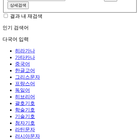
상세검색
결과 내 재검색
인기 검색어
다국어 입력
히라가나
가타카나
중국어
한글고어
그리스문자
프랑스어
독일어
히브리어
괄호기호
학술기호
기술기호
첨자기호
라틴문자
러시아문자