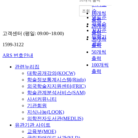
10개씩 출력
내림차순
인기도
순
조회
10개씩
연도순
출력
제목순
20개씩
저자순
출력
고객센터 (평일: 09:00~18:00)
발행기
30개씩
관순
1599-3122
출력
50개씩
ARS 번호안내
출력
100개씩
관련누리집
출력
대학공개강의(KOCW)
학술정보통계시스템(Rinfo)
외국학술지지원센터(FRIC)
학술관계분석서비스(SAM)
사서커뮤니티
기관회원
지식나눔(LOOK)
의학전자도서관(MEDLIS)
유관기관 사이트
교육부(MOE)
국립장애인도서관(NLD)