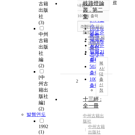
료
岐路燈論
古籍
내림차순
정확도
叢 . 第二
出版
순
10개씩 출력
集
社
내림차순
인기도
(3)
순
조회
中州古籍出
10개씩
版社
연도순
中州
출력
中州古籍
제목순
古籍
20개씩
出版社
저자순
出版
출력
1983
발행기
社
30개씩
관순
編
출력
복
(2)
50개씩
사/
출력
대
[中
100개씩
출
2
州古
신
출력
籍出
청
版社
十三經 :
編]
全一冊
(2)
발행연도
中州古籍出
版社
1992
中州古籍
(1)
出版社