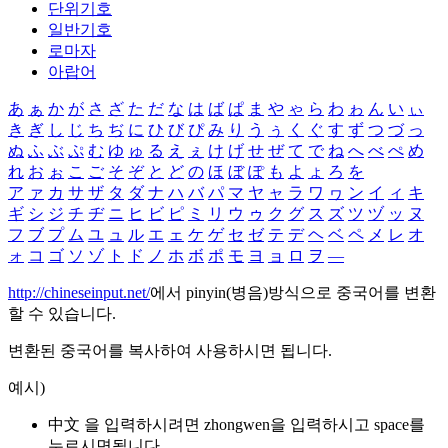
단위기호
일반기호
로마자
아랍어
あ
ぁ
か
が
さ
ざ
た
だ
な
は
ば
ぱ
ま
や
ゃ
ら
わ
ゎ
ん
い
ぃ
き
ぎ
し
じ
ち
ぢ
に
ひ
び
ぴ
み
り
う
ぅ
く
ぐ
す
ず
つ
づ
っ
ぬ
ふ
ぶ
ぷ
む
ゆ
ゅ
る
え
ぇ
け
げ
せ
ぜ
て
で
ね
へ
べ
ぺ
め
れ
お
ぉ
こ
ご
そ
ぞ
と
ど
の
ほ
ぼ
ぽ
も
よ
ょ
ろ
を
ア
ァ
カ
サ
ザ
タ
ダ
ナ
ハ
バ
パ
マ
ヤ
ャ
ラ
ワ
ヮ
ン
イ
ィ
キ
ギ
シ
ジ
チ
ヂ
ニ
ヒ
ビ
ピ
ミ
リ
ウ
ゥ
ク
グ
ス
ズ
ツ
ヅ
ッ
ヌ
フ
ブ
プ
ム
ユ
ュ
ル
エ
ェ
ケ
ゲ
セ
ゼ
テ
デ
ヘ
ベ
ペ
メ
レ
オ
ォ
コ
ゴ
ソ
ゾ
ト
ド
ノ
ホ
ボ
ポ
モ
ヨ
ョ
ロ
ヲ
―
http://chineseinput.net/
에서 pinyin(병음)방식으로 중국어를 변환
할 수 있습니다.
변환된 중국어를 복사하여 사용하시면 됩니다.
예시)
中文 을 입력하시려면
zhongwen
을 입력하시고 space를
누르시면됩니다.