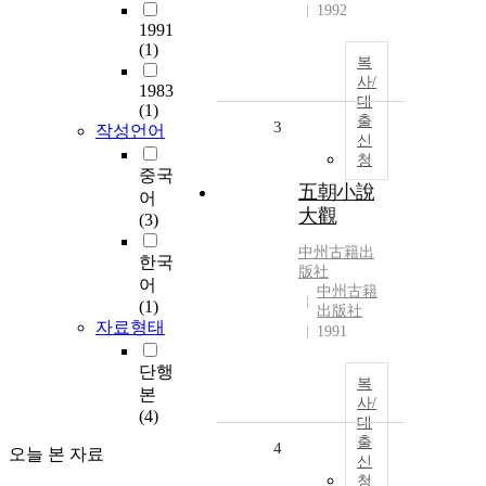
1992
1991
(1)
복
사/
1983
대
(1)
출
3
작성언어
신
청
중국
五朝小說
어
大觀
(3)
中州古籍出
한국
版社
어
中州古籍
(1)
出版社
자료형태
1991
단행
복
본
사/
(4)
대
출
4
오늘 본 자료
신
청