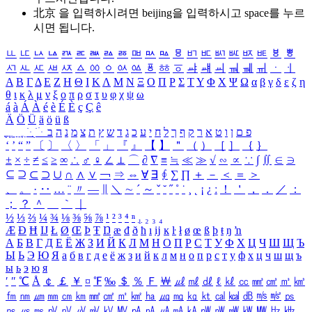
北京 을 입력하시려면
beijing
을 입력하시고 space를 누르
시면 됩니다.
ㅥ
ㅦ
ㅧ
ㅨ
ㅩ
ㅪ
ㅫ
ㅬ
ㅭ
ㅮ
ㅯ
ㅰ
ㅱ
ㅲ
ㅳ
ㅴ
ㅵ
ㅶ
ㅷ
ㅸ
ㅹ
ㅺ
ㅻ
ㅼ
ㅽ
ㅾ
ㅿ
ㆀ
ㆁ
ㆂ
ㆃ
ㆄ
ㆅ
ㆆ
ㆇ
ㆈ
ㆉ
ㆊ
ㆋ
ㆌ
ㆍ
ㆎ
Α
Β
Γ
Δ
Ε
Ζ
Η
Θ
Ι
Κ
Λ
Μ
Ν
Ξ
Ο
Π
Ρ
Σ
Τ
Υ
Φ
Χ
Ψ
Ω
α
β
γ
δ
ε
ζ
η
θ
ι
κ
λ
μ
ν
ξ
ο
π
ρ
σ
τ
υ
φ
χ
ψ
ω
á
à
Á
À
é
è
É
È
ç
Ç
ê
Ä
Ö
Ü
ä
ö
ü
ß
ְ
ֳ
ֲ
ֱ
ָ
ַ
ֵ
ֶ
ִ
ֹ
ּ
ֻ
ׂ
ׁ
ּ
ב
ה
נ
מ
צ
ת
ץ
ש
ד
ג
כ
ע
י
ח
ל
ך
ף
ק
ר
א
ט
ו
ן
ם
פ
‘
’
“
”
〔
〕
〈
〉
「
」
『
』
【
】
＂
（
）
［
］
｛
｝
±
×
÷
≠
≤
≥
∞
∴
♂
♀
∠
⊥
⌒
∂
∇
≡
≒
≪
≫
√
∽
∝
∵
∫
∬
∈
∋
⊆
⊇
⊂
⊃
∪
∩
∧
∨
￢
⇒
⇔
∀
∃
∮
∑
∏
＋
－
＜
＝
＞
、
。
·
‥
…
¨
〃
―
∥
＼
∼
´
～
ˇ
˘
˝
˚
˙
¸
˛
¡
¿
ː
！
＇
，
．
／
：
；
？
＾
＿
｀
｜
½
⅓
⅔
¼
¾
⅛
⅜
⅝
⅞
¹
²
³
⁴
ⁿ
₁
₂
₃
₄
Æ
Ð
Ħ
Ĳ
Ł
Ø
Œ
Þ
Ŧ
Ŋ
æ
đ
ð
ħ
ı
ĳ
ĸ
ŀ
ł
ø
œ
ß
þ
ŧ
ŋ
ŉ
А
Б
В
Г
Д
Е
Ё
Ж
З
И
Й
К
Л
М
Н
О
П
Р
С
Т
У
Ф
Х
Ц
Ч
Ш
Щ
Ъ
Ы
Ь
Э
Ю
Я
а
б
в
г
д
е
ё
ж
з
и
й
к
л
м
н
о
п
р
с
т
у
ф
х
ц
ч
ш
щ
ъ
ы
ь
э
ю
я
′
″
℃
Å
￠
￡
￥
¤
℉
‰
＄
％
Ｆ
￦
㎕
㎖
㎗
ℓ
㎘
㏄
㎣
㎤
㎥
㎦
㎙
㎚
㎛
㎜
㎝
㎞
㎟
㎠
㎡
㎢
㏊
㎍
㎎
㎏
㏏
㎈
㎉
㏈
㎧
㎨
㎰
㎱
㎲
㎳
㎴
㎵
㎶
㎷
㎸
㎹
㎀
㎁
㎂
㎃
㎄
㎺
㎻
㎽
㎾
㎿
㎐
㎑