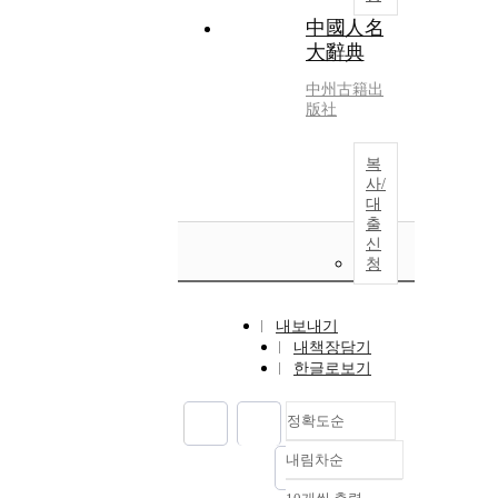
中國人名
大辭典
中州古籍出
版社
복
사/
대
출
신
청
내보내기
내책장담기
한글로보기
정확도순
내림차순
정확도
순