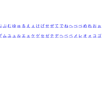
ぶ
ぷ
む
ゆ
ゅ
る
え
ぇ
け
げ
せ
ぜ
て
で
ね
へ
べ
ぺ
め
れ
お
ぉ
プ
ム
ユ
ュ
ル
エ
ェ
ケ
ゲ
セ
ゼ
テ
デ
ヘ
ベ
ペ
メ
レ
オ
ォ
コ
ゴ