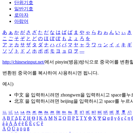
단위기호
일반기호
로마자
아랍어
あ
ぁ
か
が
さ
ざ
た
だ
な
は
ば
ぱ
ま
や
ゃ
ら
わ
ゎ
ん
い
ぃ
き
こ
ご
そ
ぞ
と
ど
の
ほ
ぼ
ぽ
も
よ
ょ
ろ
を
ア
ァ
カ
サ
ザ
タ
ダ
ナ
ハ
バ
パ
マ
ヤ
ャ
ラ
ワ
ヮ
ン
イ
ィ
キ
ギ
ソ
ゾ
ト
ド
ノ
ホ
ボ
ポ
モ
ヨ
ョ
ロ
ヲ
―
http://chineseinput.net/
에서 pinyin(병음)방식으로 중국어를 변환
변환된 중국어를 복사하여 사용하시면 됩니다.
예시)
中文 을 입력하시려면
zhongwen
을 입력하시고 space를
北京 을 입력하시려면
beijing
을 입력하시고 space를 누르
ㅥ
ㅦ
ㅧ
ㅨ
ㅩ
ㅪ
ㅫ
ㅬ
ㅭ
ㅮ
ㅯ
ㅰ
ㅱ
ㅲ
ㅳ
ㅴ
ㅵ
ㅶ
ㅷ
ㅸ
ㅹ
ㅺ
Α
Β
Γ
Δ
Ε
Ζ
Η
Θ
Ι
Κ
Λ
Μ
Ν
Ξ
Ο
Π
Ρ
Σ
Τ
Υ
Φ
Χ
Ψ
Ω
α
β
γ
δ
ε
ζ
η
á
à
Á
À
é
è
É
È
ç
Ç
ê
Ä
Ö
Ü
ä
ö
ü
ß