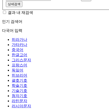
상세검색
결과 내 재검색
인기 검색어
다국어 입력
히라가나
가타카나
중국어
한글고어
그리스문자
프랑스어
독일어
히브리어
괄호기호
학술기호
기술기호
첨자기호
라틴문자
러시아문자