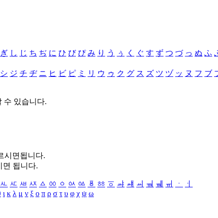
ぎ
し
じ
ち
ぢ
に
ひ
び
ぴ
み
り
う
ぅ
く
ぐ
す
ず
つ
づ
っ
ぬ
ふ
シ
ジ
チ
ヂ
ニ
ヒ
ビ
ピ
ミ
リ
ウ
ゥ
ク
グ
ス
ズ
ツ
ヅ
ッ
ヌ
フ
ブ
할 수 있습니다.
누르시면됩니다.
시면 됩니다.
ㅻ
ㅼ
ㅽ
ㅾ
ㅿ
ㆀ
ㆁ
ㆂ
ㆃ
ㆄ
ㆅ
ㆆ
ㆇ
ㆈ
ㆉ
ㆊ
ㆋ
ㆌ
ㆍ
ㆎ
θ
ι
κ
λ
μ
ν
ξ
ο
π
ρ
σ
τ
υ
φ
χ
ψ
ω