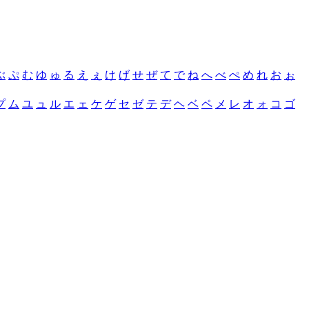
ぶ
ぷ
む
ゆ
ゅ
る
え
ぇ
け
げ
せ
ぜ
て
で
ね
へ
べ
ぺ
め
れ
お
ぉ
プ
ム
ユ
ュ
ル
エ
ェ
ケ
ゲ
セ
ゼ
テ
デ
ヘ
ベ
ペ
メ
レ
オ
ォ
コ
ゴ