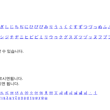
ぎ
し
じ
ち
ぢ
に
ひ
び
ぴ
み
り
う
ぅ
く
ぐ
す
ず
つ
づ
っ
ぬ
ふ
シ
ジ
チ
ヂ
ニ
ヒ
ビ
ピ
ミ
リ
ウ
ゥ
ク
グ
ス
ズ
ツ
ヅ
ッ
ヌ
フ
ブ
할 수 있습니다.
누르시면됩니다.
시면 됩니다.
ㅻ
ㅼ
ㅽ
ㅾ
ㅿ
ㆀ
ㆁ
ㆂ
ㆃ
ㆄ
ㆅ
ㆆ
ㆇ
ㆈ
ㆉ
ㆊ
ㆋ
ㆌ
ㆍ
ㆎ
θ
ι
κ
λ
μ
ν
ξ
ο
π
ρ
σ
τ
υ
φ
χ
ψ
ω