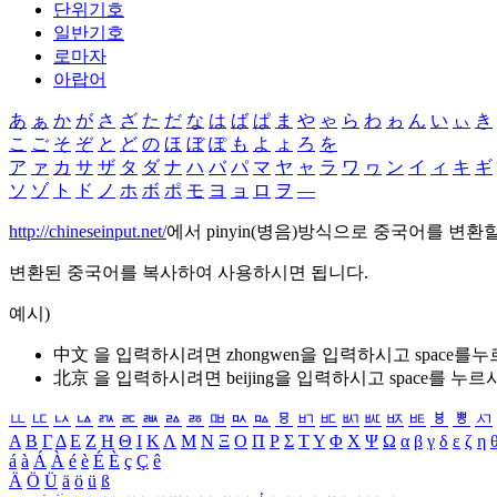
단위기호
일반기호
로마자
아랍어
あ
ぁ
か
が
さ
ざ
た
だ
な
は
ば
ぱ
ま
や
ゃ
ら
わ
ゎ
ん
い
ぃ
き
こ
ご
そ
ぞ
と
ど
の
ほ
ぼ
ぽ
も
よ
ょ
ろ
を
ア
ァ
カ
サ
ザ
タ
ダ
ナ
ハ
バ
パ
マ
ヤ
ャ
ラ
ワ
ヮ
ン
イ
ィ
キ
ギ
ソ
ゾ
ト
ド
ノ
ホ
ボ
ポ
モ
ヨ
ョ
ロ
ヲ
―
http://chineseinput.net/
에서 pinyin(병음)방식으로 중국어를 변환
변환된 중국어를 복사하여 사용하시면 됩니다.
예시)
中文 을 입력하시려면
zhongwen
을 입력하시고 space를
北京 을 입력하시려면
beijing
을 입력하시고 space를 누르
ㅥ
ㅦ
ㅧ
ㅨ
ㅩ
ㅪ
ㅫ
ㅬ
ㅭ
ㅮ
ㅯ
ㅰ
ㅱ
ㅲ
ㅳ
ㅴ
ㅵ
ㅶ
ㅷ
ㅸ
ㅹ
ㅺ
Α
Β
Γ
Δ
Ε
Ζ
Η
Θ
Ι
Κ
Λ
Μ
Ν
Ξ
Ο
Π
Ρ
Σ
Τ
Υ
Φ
Χ
Ψ
Ω
α
β
γ
δ
ε
ζ
η
á
à
Á
À
é
è
É
È
ç
Ç
ê
Ä
Ö
Ü
ä
ö
ü
ß