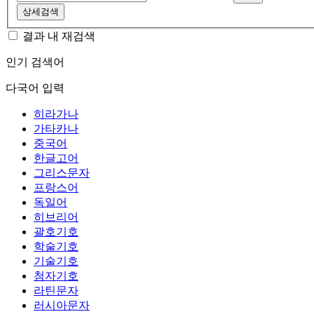
상세검색
결과 내 재검색
인기 검색어
다국어 입력
히라가나
가타카나
중국어
한글고어
그리스문자
프랑스어
독일어
히브리어
괄호기호
학술기호
기술기호
첨자기호
라틴문자
러시아문자