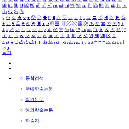
㎒
㎓
㎔
Ω
㏀
㏁
㎊
㎋
㎌
㏖
㏅
㎭
㎮
㎯
㏛
㎩
㎪
㎫
㎬
㏝
㏐
㏓
㏃
㏉
㏜
㏆
§
※
☆
★
○
●
◎
◇
◆
□
■
△
▽
→
←
↑
↓
↔
〓
◁
◀
▷
▶
♤
♠
♡
♥
♧
♣
⊙
◈
▣
◐
◑
▒
▤
▥
▨
▧
▦
▩
♨
☏
☎
☜
☞
¶
†
‡
↕
↗
↙
↖
↘
♭
♩
♪
♬
㉿
㈜
№
㏇
™
㏂
㏘
℡
＃
＆
＊
＠
ª
º
ⅰ
ⅱ
ⅲ
ⅳ
ⅴ
ⅵ
ⅶ
ⅷ
ⅸ
ⅹ
Ⅰ
Ⅱ
Ⅲ
Ⅳ
Ⅴ
Ⅵ
Ⅶ
Ⅷ
Ⅸ
Ⅹ
ا
ب
ت
ث
ج
ح
خ
د
ذ
ر
ز
س
ش
ص
ض
ط
ظ
ع
غ
ف
ق
ک
ل
م
ن
ه
و
ی
닫기
통합검색
국내학술논문
학위논문
해외학술논문
학술지