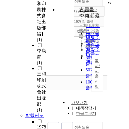
정확도순
료
和印
古書畵 :
刷株
내림차순
정확도
李康灝藏
式會
순
社出
10개씩 출력
내림차순
인기도
三和印刷株
版部
式會社出版
순
조회
10개씩
編]
部
연도순
(1)
출력
三和印刷
제목순
20개씩
1978
저자순
李康
출력
발행기
灝
30개씩
복
관순
(1)
출력
사/
50개씩
대
三和
출력
출
印刷
신
100개씩
株式
청
출력
會社
出版
내보내기
部
내책장담기
(1)
한글로보기
발행연도
1978
정확도순