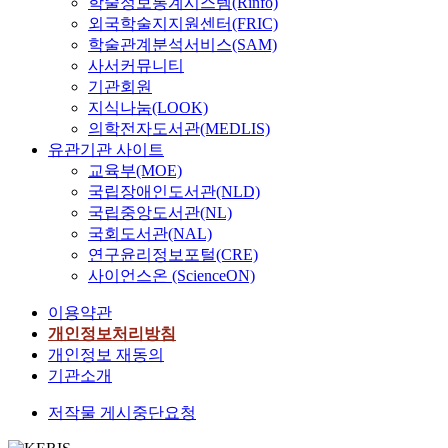
학술정보통계시스템(Rinfo)
외국학술지지원센터(FRIC)
학술관계분석서비스(SAM)
사서커뮤니티
기관회원
지식나눔(LOOK)
의학전자도서관(MEDLIS)
유관기관 사이트
교육부(MOE)
국립장애인도서관(NLD)
국립중앙도서관(NL)
국회도서관(NAL)
연구윤리정보포털(CRE)
사이언스온 (ScienceON)
이용약관
개인정보처리방침
개인정보 재동의
기관소개
저작물 게시중단요청