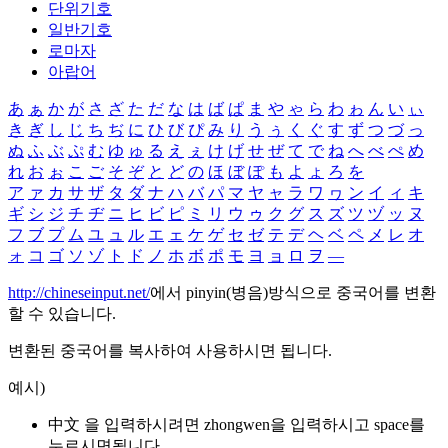
단위기호
일반기호
로마자
아랍어
あ
ぁ
か
が
さ
ざ
た
だ
な
は
ば
ぱ
ま
や
ゃ
ら
わ
ゎ
ん
い
ぃ
き
ぎ
し
じ
ち
ぢ
に
ひ
び
ぴ
み
り
う
ぅ
く
ぐ
す
ず
つ
づ
っ
ぬ
ふ
ぶ
ぷ
む
ゆ
ゅ
る
え
ぇ
け
げ
せ
ぜ
て
で
ね
へ
べ
ぺ
め
れ
お
ぉ
こ
ご
そ
ぞ
と
ど
の
ほ
ぼ
ぽ
も
よ
ょ
ろ
を
ア
ァ
カ
サ
ザ
タ
ダ
ナ
ハ
バ
パ
マ
ヤ
ャ
ラ
ワ
ヮ
ン
イ
ィ
キ
ギ
シ
ジ
チ
ヂ
ニ
ヒ
ビ
ピ
ミ
リ
ウ
ゥ
ク
グ
ス
ズ
ツ
ヅ
ッ
ヌ
フ
ブ
プ
ム
ユ
ュ
ル
エ
ェ
ケ
ゲ
セ
ゼ
テ
デ
ヘ
ベ
ペ
メ
レ
オ
ォ
コ
ゴ
ソ
ゾ
ト
ド
ノ
ホ
ボ
ポ
モ
ヨ
ョ
ロ
ヲ
―
http://chineseinput.net/
에서 pinyin(병음)방식으로 중국어를 변환
할 수 있습니다.
변환된 중국어를 복사하여 사용하시면 됩니다.
예시)
中文 을 입력하시려면
zhongwen
을 입력하시고 space를
누르시면됩니다.