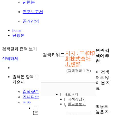
단행본
연구보고서
공개강의
home
단행본
검색결과 좁혀 보기
연관 검
저자 : 三和印
검색키워드
색어 추
刷株式會社
선택해제
천
出版部
(검색결과
1
건)
이 검색
좁혀본 항목 보
어로 많
기순서
이 본 자
료
검색량순
내보내기
가나다순
내책장담기
저자
한글로보기
1
활용도
높은 자
[三