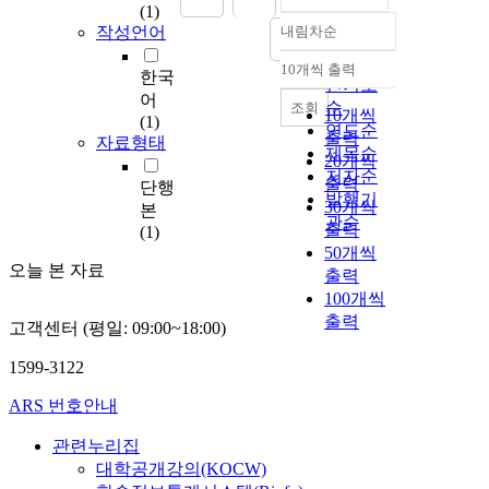
(1)
작성언어
내림차순
정확도
순
10개씩 출력
한국
내림차순
인기도
어
순
조회
10개씩
(1)
연도순
출력
자료형태
제목순
20개씩
저자순
출력
단행
발행기
30개씩
본
관순
출력
(1)
50개씩
오늘 본 자료
출력
100개씩
출력
고객센터 (평일: 09:00~18:00)
1599-3122
ARS 번호안내
관련누리집
대학공개강의(KOCW)