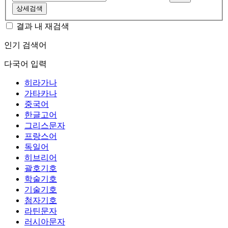
상세검색
결과 내 재검색
인기 검색어
다국어 입력
히라가나
가타카나
중국어
한글고어
그리스문자
프랑스어
독일어
히브리어
괄호기호
학술기호
기술기호
첨자기호
라틴문자
러시아문자