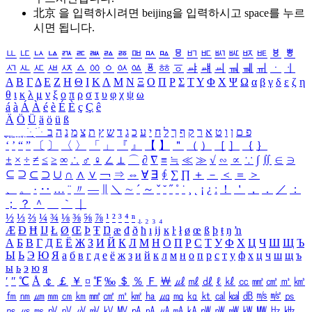
北京 을 입력하시려면
beijing
을 입력하시고 space를 누르
시면 됩니다.
ㅥ
ㅦ
ㅧ
ㅨ
ㅩ
ㅪ
ㅫ
ㅬ
ㅭ
ㅮ
ㅯ
ㅰ
ㅱ
ㅲ
ㅳ
ㅴ
ㅵ
ㅶ
ㅷ
ㅸ
ㅹ
ㅺ
ㅻ
ㅼ
ㅽ
ㅾ
ㅿ
ㆀ
ㆁ
ㆂ
ㆃ
ㆄ
ㆅ
ㆆ
ㆇ
ㆈ
ㆉ
ㆊ
ㆋ
ㆌ
ㆍ
ㆎ
Α
Β
Γ
Δ
Ε
Ζ
Η
Θ
Ι
Κ
Λ
Μ
Ν
Ξ
Ο
Π
Ρ
Σ
Τ
Υ
Φ
Χ
Ψ
Ω
α
β
γ
δ
ε
ζ
η
θ
ι
κ
λ
μ
ν
ξ
ο
π
ρ
σ
τ
υ
φ
χ
ψ
ω
á
à
Á
À
é
è
É
È
ç
Ç
ê
Ä
Ö
Ü
ä
ö
ü
ß
ְ
ֳ
ֲ
ֱ
ָ
ַ
ֵ
ֶ
ִ
ֹ
ּ
ֻ
ׂ
ׁ
ּ
ב
ה
נ
מ
צ
ת
ץ
ש
ד
ג
כ
ע
י
ח
ל
ך
ף
ק
ר
א
ט
ו
ן
ם
פ
‘
’
“
”
〔
〕
〈
〉
「
」
『
』
【
】
＂
（
）
［
］
｛
｝
±
×
÷
≠
≤
≥
∞
∴
♂
♀
∠
⊥
⌒
∂
∇
≡
≒
≪
≫
√
∽
∝
∵
∫
∬
∈
∋
⊆
⊇
⊂
⊃
∪
∩
∧
∨
￢
⇒
⇔
∀
∃
∮
∑
∏
＋
－
＜
＝
＞
、
。
·
‥
…
¨
〃
―
∥
＼
∼
´
～
ˇ
˘
˝
˚
˙
¸
˛
¡
¿
ː
！
＇
，
．
／
：
；
？
＾
＿
｀
｜
½
⅓
⅔
¼
¾
⅛
⅜
⅝
⅞
¹
²
³
⁴
ⁿ
₁
₂
₃
₄
Æ
Ð
Ħ
Ĳ
Ł
Ø
Œ
Þ
Ŧ
Ŋ
æ
đ
ð
ħ
ı
ĳ
ĸ
ŀ
ł
ø
œ
ß
þ
ŧ
ŋ
ŉ
А
Б
В
Г
Д
Е
Ё
Ж
З
И
Й
К
Л
М
Н
О
П
Р
С
Т
У
Ф
Х
Ц
Ч
Ш
Щ
Ъ
Ы
Ь
Э
Ю
Я
а
б
в
г
д
е
ё
ж
з
и
й
к
л
м
н
о
п
р
с
т
у
ф
х
ц
ч
ш
щ
ъ
ы
ь
э
ю
я
′
″
℃
Å
￠
￡
￥
¤
℉
‰
＄
％
Ｆ
￦
㎕
㎖
㎗
ℓ
㎘
㏄
㎣
㎤
㎥
㎦
㎙
㎚
㎛
㎜
㎝
㎞
㎟
㎠
㎡
㎢
㏊
㎍
㎎
㎏
㏏
㎈
㎉
㏈
㎧
㎨
㎰
㎱
㎲
㎳
㎴
㎵
㎶
㎷
㎸
㎹
㎀
㎁
㎂
㎃
㎄
㎺
㎻
㎽
㎾
㎿
㎐
㎑