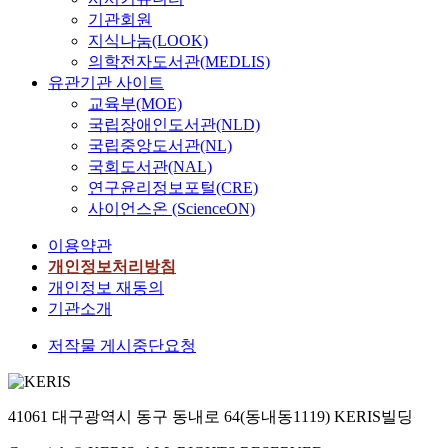
기관회원
지식나눔(LOOK)
의학전자도서관(MEDLIS)
유관기관 사이트
교육부(MOE)
국립장애인도서관(NLD)
국립중앙도서관(NL)
국회도서관(NAL)
연구윤리정보포털(CRE)
사이언스온 (ScienceON)
이용약관
개인정보처리방침
개인정보 재동의
기관소개
저작물 게시중단요청
41061 대구광역시 동구 동내로 64(동내동1119) KERIS빌딩