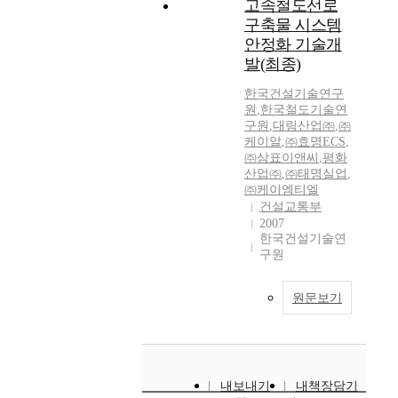
고속철도선로
구축물 시스템
안정화 기술개
발(최종)
한국건설기술연구
원
,
한국철도기술연
구원
,
대림산업㈜
,
㈜
케이알
,
㈜효명ECS
,
㈜삼표이앤씨
,
평화
산업㈜
,
㈜태명실업
,
㈜케이엠티엘
건설교통부
2007
한국건설기술연
구원
원문보기
내보내기
내책장담기