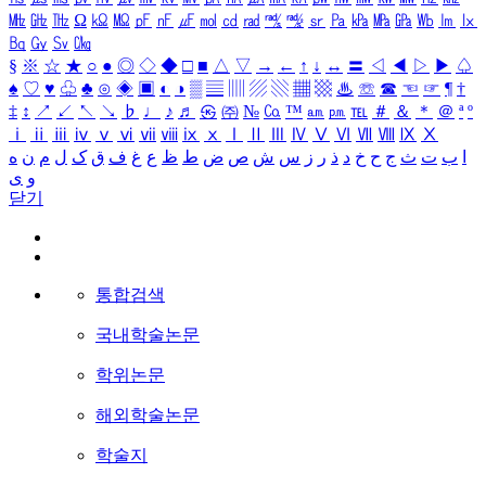
㎒
㎓
㎔
Ω
㏀
㏁
㎊
㎋
㎌
㏖
㏅
㎭
㎮
㎯
㏛
㎩
㎪
㎫
㎬
㏝
㏐
㏓
㏃
㏉
㏜
㏆
§
※
☆
★
○
●
◎
◇
◆
□
■
△
▽
→
←
↑
↓
↔
〓
◁
◀
▷
▶
♤
♠
♡
♥
♧
♣
⊙
◈
▣
◐
◑
▒
▤
▥
▨
▧
▦
▩
♨
☏
☎
☜
☞
¶
†
‡
↕
↗
↙
↖
↘
♭
♩
♪
♬
㉿
㈜
№
㏇
™
㏂
㏘
℡
＃
＆
＊
＠
ª
º
ⅰ
ⅱ
ⅲ
ⅳ
ⅴ
ⅵ
ⅶ
ⅷ
ⅸ
ⅹ
Ⅰ
Ⅱ
Ⅲ
Ⅳ
Ⅴ
Ⅵ
Ⅶ
Ⅷ
Ⅸ
Ⅹ
ا
ب
ت
ث
ج
ح
خ
د
ذ
ر
ز
س
ش
ص
ض
ط
ظ
ع
غ
ف
ق
ک
ل
م
ن
ه
و
ی
닫기
통합검색
국내학술논문
학위논문
해외학술논문
학술지