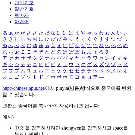
단위기호
일반기호
로마자
아랍어
あ
ぁ
か
が
さ
ざ
た
だ
な
は
ば
ぱ
ま
や
ゃ
ら
わ
ゎ
ん
い
ぃ
き
ぎ
し
じ
ち
ぢ
に
ひ
び
ぴ
み
り
う
ぅ
く
ぐ
す
ず
つ
づ
っ
ぬ
ふ
ぶ
ぷ
む
ゆ
ゅ
る
え
ぇ
け
げ
せ
ぜ
て
で
ね
へ
べ
ぺ
め
れ
お
ぉ
こ
ご
そ
ぞ
と
ど
の
ほ
ぼ
ぽ
も
よ
ょ
ろ
を
ア
ァ
カ
サ
ザ
タ
ダ
ナ
ハ
バ
パ
マ
ヤ
ャ
ラ
ワ
ヮ
ン
イ
ィ
キ
ギ
シ
ジ
チ
ヂ
ニ
ヒ
ビ
ピ
ミ
リ
ウ
ゥ
ク
グ
ス
ズ
ツ
ヅ
ッ
ヌ
フ
ブ
プ
ム
ユ
ュ
ル
エ
ェ
ケ
ゲ
セ
ゼ
テ
デ
ヘ
ベ
ペ
メ
レ
オ
ォ
コ
ゴ
ソ
ゾ
ト
ド
ノ
ホ
ボ
ポ
モ
ヨ
ョ
ロ
ヲ
―
http://chineseinput.net/
에서 pinyin(병음)방식으로 중국어를 변환
할 수 있습니다.
변환된 중국어를 복사하여 사용하시면 됩니다.
예시)
中文 을 입력하시려면
zhongwen
을 입력하시고 space를
누르시면됩니다.