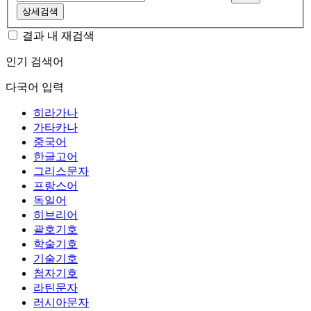
상세검색
결과 내 재검색
인기 검색어
다국어 입력
히라가나
가타카나
중국어
한글고어
그리스문자
프랑스어
독일어
히브리어
괄호기호
학술기호
기술기호
첨자기호
라틴문자
러시아문자