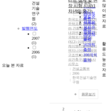
리트 설계 및 현
로
순
건설
10개씩 출력
내림차순
많
장 시험 시공(1
인기도
기술
이
차년도 중간)
순
조회
10개씩
연구
본
연도순
출력
원
한국도로공사
,
대한
자
제목순
(2)
20개씩
주택공사
,
자람기술
료
저자순
발행연도
㈜
,
건화엔지니어링
,
출력
발행기
내경엔지니어링
,
한
30개씩
국해외기술공사
관순
2007
출력
(KCI)
,
이제이텍
,
㈜
(1)
활
50개씩
케이엠티엘
,
㈜용마
용
출력
엔지니어링
,
㈜계명
2006
도
100개씩
구조엔지니어링
,
동
(1)
높
성건축구조기술사
출력
사무소
은
오늘 본 자료
건설교통부
자
2006
료
한국건설기술연
구원
원문보기
2