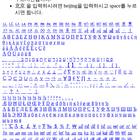
北京 을 입력하시려면
beijing
을 입력하시고 space를 누르
시면 됩니다.
ㅥ
ㅦ
ㅧ
ㅨ
ㅩ
ㅪ
ㅫ
ㅬ
ㅭ
ㅮ
ㅯ
ㅰ
ㅱ
ㅲ
ㅳ
ㅴ
ㅵ
ㅶ
ㅷ
ㅸ
ㅹ
ㅺ
ㅻ
ㅼ
ㅽ
ㅾ
ㅿ
ㆀ
ㆁ
ㆂ
ㆃ
ㆄ
ㆅ
ㆆ
ㆇ
ㆈ
ㆉ
ㆊ
ㆋ
ㆌ
ㆍ
ㆎ
Α
Β
Γ
Δ
Ε
Ζ
Η
Θ
Ι
Κ
Λ
Μ
Ν
Ξ
Ο
Π
Ρ
Σ
Τ
Υ
Φ
Χ
Ψ
Ω
α
β
γ
δ
ε
ζ
η
θ
ι
κ
λ
μ
ν
ξ
ο
π
ρ
σ
τ
υ
φ
χ
ψ
ω
á
à
Á
À
é
è
É
È
ç
Ç
ê
Ä
Ö
Ü
ä
ö
ü
ß
ְ
ֳ
ֲ
ֱ
ָ
ַ
ֵ
ֶ
ִ
ֹ
ּ
ֻ
ׂ
ׁ
ּ
ב
ה
נ
מ
צ
ת
ץ
ש
ד
ג
כ
ע
י
ח
ל
ך
ף
ק
ר
א
ט
ו
ן
ם
פ
‘
’
“
”
〔
〕
〈
〉
「
」
『
』
【
】
＂
（
）
［
］
｛
｝
±
×
÷
≠
≤
≥
∞
∴
♂
♀
∠
⊥
⌒
∂
∇
≡
≒
≪
≫
√
∽
∝
∵
∫
∬
∈
∋
⊆
⊇
⊂
⊃
∪
∩
∧
∨
￢
⇒
⇔
∀
∃
∮
∑
∏
＋
－
＜
＝
＞
、
。
·
‥
…
¨
〃
―
∥
＼
∼
´
～
ˇ
˘
˝
˚
˙
¸
˛
¡
¿
ː
！
＇
，
．
／
：
；
？
＾
＿
｀
｜
½
⅓
⅔
¼
¾
⅛
⅜
⅝
⅞
¹
²
³
⁴
ⁿ
₁
₂
₃
₄
Æ
Ð
Ħ
Ĳ
Ł
Ø
Œ
Þ
Ŧ
Ŋ
æ
đ
ð
ħ
ı
ĳ
ĸ
ŀ
ł
ø
œ
ß
þ
ŧ
ŋ
ŉ
А
Б
В
Г
Д
Е
Ё
Ж
З
И
Й
К
Л
М
Н
О
П
Р
С
Т
У
Ф
Х
Ц
Ч
Ш
Щ
Ъ
Ы
Ь
Э
Ю
Я
а
б
в
г
д
е
ё
ж
з
и
й
к
л
м
н
о
п
р
с
т
у
ф
х
ц
ч
ш
щ
ъ
ы
ь
э
ю
я
′
″
℃
Å
￠
￡
￥
¤
℉
‰
＄
％
Ｆ
￦
㎕
㎖
㎗
ℓ
㎘
㏄
㎣
㎤
㎥
㎦
㎙
㎚
㎛
㎜
㎝
㎞
㎟
㎠
㎡
㎢
㏊
㎍
㎎
㎏
㏏
㎈
㎉
㏈
㎧
㎨
㎰
㎱
㎲
㎳
㎴
㎵
㎶
㎷
㎸
㎹
㎀
㎁
㎂
㎃
㎄
㎺
㎻
㎽
㎾
㎿
㎐
㎑