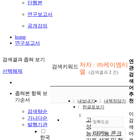
단행본
연구보고서
공개강의
home
연구보고서
검색결과 좁혀 보기
연
저자 : ㈜케이엠티
검색키워드
관
엘
선택해제
(검색결과
2
건)
검
색
어
좁혀본 항목 보
추
기순서
천
내보내기
내책장담기
한글로보기
검색량순
이
1
가나다순
고
검
정확도순
발행기관
성
색
능,다기능 콘크
내림차순
어
정확도
한국