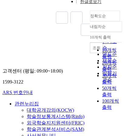
한글로보기
정확도순
내림차순
정확도
순
10개씩 출력
내림차순
인기도
순
조회
10개씩
연도순
출력
제목순
20개씩
저자순
출력
고객센터 (평일: 09:00~18:00)
발행기
30개씩
관순
1599-3122
출력
50개씩
ARS 번호안내
출력
100개씩
관련누리집
출력
대학공개강의(KOCW)
학술정보통계시스템(Rinfo)
외국학술지지원센터(FRIC)
학술관계분석서비스(SAM)
사서커뮤니티