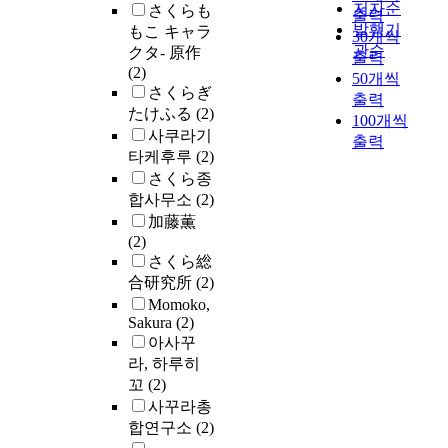
저자순
さくらも
출력
발행기
もこ キャラ
30개씩
관순
クタ- 原作
출력
(2)
50개씩
さくらぎ
출력
たけふる
(2)
100개씩
사쿠라기
출력
타케후루
(2)
さくら종
합사무소
(2)
加藤薫
(2)
さくら総
合研究所
(2)
Momoko,
Sakura
(2)
아사꾸
라, 하루히
꼬
(2)
사꾸라총
합연구소
(2)