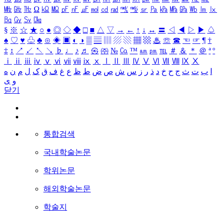
㎒
㎓
㎔
Ω
㏀
㏁
㎊
㎋
㎌
㏖
㏅
㎭
㎮
㎯
㏛
㎩
㎪
㎫
㎬
㏝
㏐
㏓
㏃
㏉
㏜
㏆
§
※
☆
★
○
●
◎
◇
◆
□
■
△
▽
→
←
↑
↓
↔
〓
◁
◀
▷
▶
♤
♠
♡
♥
♧
♣
⊙
◈
▣
◐
◑
▒
▤
▥
▨
▧
▦
▩
♨
☏
☎
☜
☞
¶
†
‡
↕
↗
↙
↖
↘
♭
♩
♪
♬
㉿
㈜
№
㏇
™
㏂
㏘
℡
＃
＆
＊
＠
ª
º
ⅰ
ⅱ
ⅲ
ⅳ
ⅴ
ⅵ
ⅶ
ⅷ
ⅸ
ⅹ
Ⅰ
Ⅱ
Ⅲ
Ⅳ
Ⅴ
Ⅵ
Ⅶ
Ⅷ
Ⅸ
Ⅹ
ا
ب
ت
ث
ج
ح
خ
د
ذ
ر
ز
س
ش
ص
ض
ط
ظ
ع
غ
ف
ق
ک
ل
م
ن
ه
و
ی
닫기
통합검색
국내학술논문
학위논문
해외학술논문
학술지