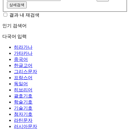
상세검색
결과 내 재검색
인기 검색어
다국어 입력
히라가나
가타카나
중국어
한글고어
그리스문자
프랑스어
독일어
히브리어
괄호기호
학술기호
기술기호
첨자기호
라틴문자
러시아문자