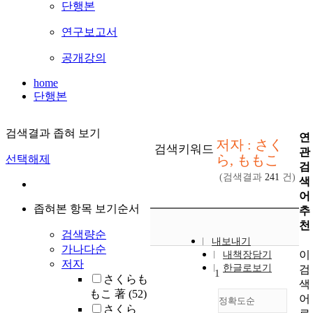
단행본
연구보고서
공개강의
home
단행본
검색결과 좁혀 보기
연
저자 : さく
검색키워드
관
ら, ももこ
선택해제
검
(검색결과
241
건)
색
어
좁혀본 항목 보기순서
추
천
검색량순
내보내기
가나다순
이
내책장담기
저자
한글로보기
검
1
さくらも
색
もこ 著
(52)
어
정확도순
さくら