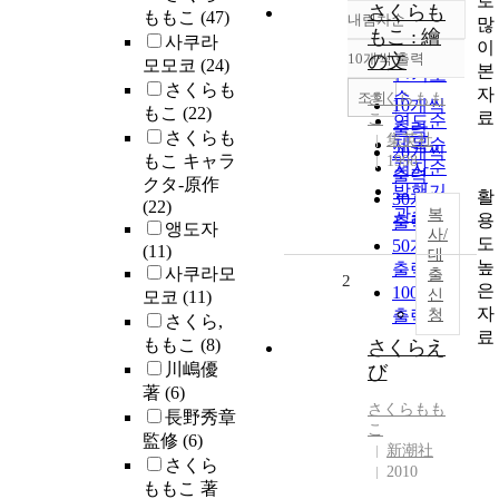
로
さくらも
ももこ
(47)
내림차순
많
정확도
もこ : 繪
사쿠라
이
순
10개씩 출력
の文
모모코
(24)
내림차순
본
인기도
さくらも
자
순
조회
さくら
もも
10개씩
もこ
(22)
료
こ
연도순
출력
さくらも
集英社
제목순
20개씩
もこ キャラ
1998
저자순
출력
クタ-原作
발행기
활
30개씩
(22)
관순
복
용
출력
앵도자
사/
도
50개씩
(11)
대
높
출력
사쿠라모
출
2
은
100개씩
신
모코
(11)
자
출력
청
さくら,
료
ももこ
(8)
さくらえ
川嶋優
び
著
(6)
さくら
もも
長野秀章
こ
監修
(6)
新潮社
さくら
2010
ももこ 著