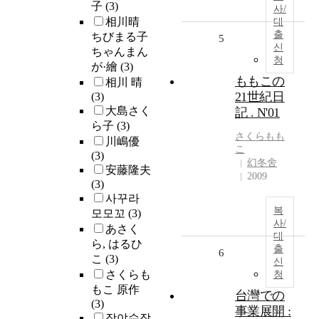
子
(3)
사/
相川晴
대
출
ちびまる子
5
신
ちゃんまん
청
が·繪
(3)
ももこの
相川 晴
21世紀日
(3)
大島さく
記 . N'01
ら子
(3)
さくら
もも
川嶋優
こ
(3)
幻冬舍
安藤隆夫
2009
(3)
사꾸라
복
모모꼬
(3)
사/
あさく
대
ら, はるひ
출
6
こ
(3)
신
さくらも
청
もこ 原作
台灣での
(3)
事業展開 :
장야수장