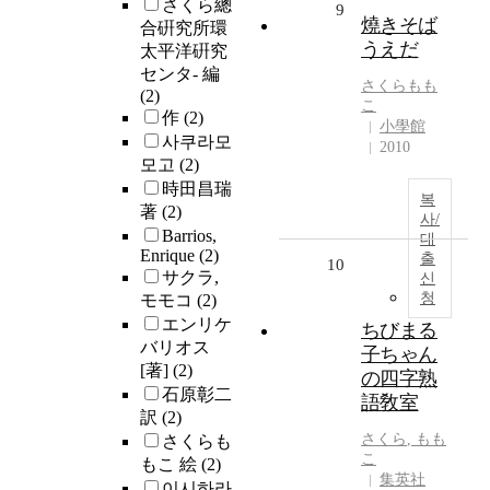
さくら總
9
燒きそば
合硏究所環
うえだ
太平洋硏究
センタ- 編
さくら
もも
(2)
こ
作
(2)
小學館
사쿠라모
2010
모고
(2)
時田昌瑞
복
著
(2)
사/
Barrios,
대
Enrique
(2)
출
10
サクラ,
신
청
モモコ
(2)
エンリケ
ちびまる
バリオス
子ちゃん
[著]
(2)
の四字熟
石原彰二
語敎室
訳
(2)
さくら
, もも
さくらも
こ
もこ 絵
(2)
集英社
이시하라