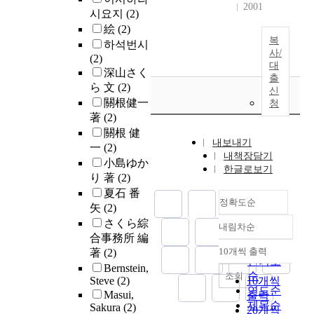
2001
시요지
(2)
絵
(2)
복
하석번시
사/
(2)
대
深山さく
출
ら 文
(2)
신
關根健一
청
著
(2)
關根 健
내보내기
一
(2)
내책장담기
小島ゆか
한글로보기
り 著
(2)
夏石 番
정확도순
矢
(2)
さくら綜
내림차순
정확도
合事務所 編
순
10개씩 출력
著
(2)
내림차순
인기도
Bernstein,
순
조회
Steve
(2)
10개씩
연도순
Masui,
출력
제목순
Sakura
(2)
20개씩