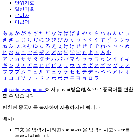
단위기호
일반기호
로마자
아랍어
あ
ぁ
か
が
さ
ざ
た
だ
な
は
ば
ぱ
ま
や
ゃ
ら
わ
ゎ
ん
い
ぃ
き
ぎ
し
じ
ち
ぢ
に
ひ
び
ぴ
み
り
う
ぅ
く
ぐ
す
ず
つ
づ
っ
ぬ
ふ
ぶ
ぷ
む
ゆ
ゅ
る
え
ぇ
け
げ
せ
ぜ
て
で
ね
へ
べ
ぺ
め
れ
お
ぉ
こ
ご
そ
ぞ
と
ど
の
ほ
ぼ
ぽ
も
よ
ょ
ろ
を
ア
ァ
カ
サ
ザ
タ
ダ
ナ
ハ
バ
パ
マ
ヤ
ャ
ラ
ワ
ヮ
ン
イ
ィ
キ
ギ
シ
ジ
チ
ヂ
ニ
ヒ
ビ
ピ
ミ
リ
ウ
ゥ
ク
グ
ス
ズ
ツ
ヅ
ッ
ヌ
フ
ブ
プ
ム
ユ
ュ
ル
エ
ェ
ケ
ゲ
セ
ゼ
テ
デ
ヘ
ベ
ペ
メ
レ
オ
ォ
コ
ゴ
ソ
ゾ
ト
ド
ノ
ホ
ボ
ポ
モ
ヨ
ョ
ロ
ヲ
―
http://chineseinput.net/
에서 pinyin(병음)방식으로 중국어를 변환
할 수 있습니다.
변환된 중국어를 복사하여 사용하시면 됩니다.
예시)
中文 을 입력하시려면
zhongwen
을 입력하시고 space를
누르시면됩니다.