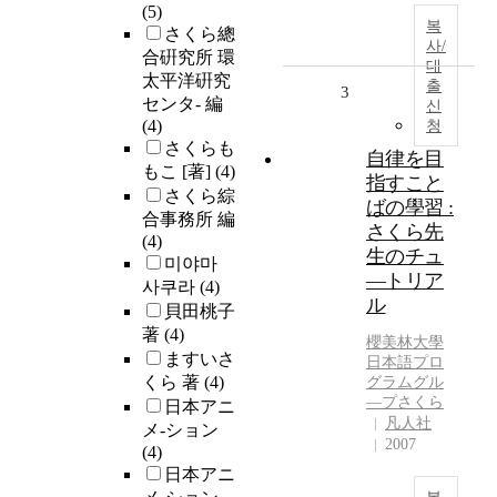
(5)
복
さくら總
사/
合硏究所 環
대
太平洋硏究
출
3
センタ- 編
신
(4)
청
さくらも
自律を目
もこ [著]
(4)
指すこと
さくら綜
ばの學習 :
合事務所 編
さくら先
(4)
生のチュ
미야마
―トリア
사쿠라
(4)
ル
貝田桃子
著
(4)
櫻美林大學
ますいさ
日本語プロ
くら 著
(4)
グラムグル
―プ
さくら
日本アニ
凡人社
メ-ション
2007
(4)
日本アニ