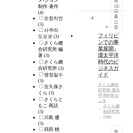
メ-ション
복
사/
制作·著作
대
(4)
출
4
조창치언
신
(3)
청
사쿠라
フィリピ
도모코
(3)
ンでの事
さくら總
業展開 :
合硏究所 編
環太平洋
著
(3)
時代のビ
さくら總
ジネスガ
合硏究所
(3)
イド
앵정일수
(3)
さくら
總合
古久保さ
硏究所 環太
くら
(3)
平洋硏究セ
さくらと
ンタ
もこ 再話
さくら總
(3)
合硏究所
川島 優
1996
(3)
貝田 桃
복