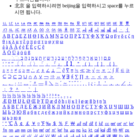
北京 을 입력하시려면
beijing
을 입력하시고 space를 누르
시면 됩니다.
ㅥ
ㅦ
ㅧ
ㅨ
ㅩ
ㅪ
ㅫ
ㅬ
ㅭ
ㅮ
ㅯ
ㅰ
ㅱ
ㅲ
ㅳ
ㅴ
ㅵ
ㅶ
ㅷ
ㅸ
ㅹ
ㅺ
ㅻ
ㅼ
ㅽ
ㅾ
ㅿ
ㆀ
ㆁ
ㆂ
ㆃ
ㆄ
ㆅ
ㆆ
ㆇ
ㆈ
ㆉ
ㆊ
ㆋ
ㆌ
ㆍ
ㆎ
Α
Β
Γ
Δ
Ε
Ζ
Η
Θ
Ι
Κ
Λ
Μ
Ν
Ξ
Ο
Π
Ρ
Σ
Τ
Υ
Φ
Χ
Ψ
Ω
α
β
γ
δ
ε
ζ
η
θ
ι
κ
λ
μ
ν
ξ
ο
π
ρ
σ
τ
υ
φ
χ
ψ
ω
á
à
Á
À
é
è
É
È
ç
Ç
ê
Ä
Ö
Ü
ä
ö
ü
ß
ְ
ֳ
ֲ
ֱ
ָ
ַ
ֵ
ֶ
ִ
ֹ
ּ
ֻ
ׂ
ׁ
ּ
ב
ה
נ
מ
צ
ת
ץ
ש
ד
ג
כ
ע
י
ח
ל
ך
ף
ק
ר
א
ט
ו
ן
ם
פ
‘
’
“
”
〔
〕
〈
〉
「
」
『
』
【
】
＂
（
）
［
］
｛
｝
±
×
÷
≠
≤
≥
∞
∴
♂
♀
∠
⊥
⌒
∂
∇
≡
≒
≪
≫
√
∽
∝
∵
∫
∬
∈
∋
⊆
⊇
⊂
⊃
∪
∩
∧
∨
￢
⇒
⇔
∀
∃
∮
∑
∏
＋
－
＜
＝
＞
、
。
·
‥
…
¨
〃
―
∥
＼
∼
´
～
ˇ
˘
˝
˚
˙
¸
˛
¡
¿
ː
！
＇
，
．
／
：
；
？
＾
＿
｀
｜
½
⅓
⅔
¼
¾
⅛
⅜
⅝
⅞
¹
²
³
⁴
ⁿ
₁
₂
₃
₄
Æ
Ð
Ħ
Ĳ
Ł
Ø
Œ
Þ
Ŧ
Ŋ
æ
đ
ð
ħ
ı
ĳ
ĸ
ŀ
ł
ø
œ
ß
þ
ŧ
ŋ
ŉ
А
Б
В
Г
Д
Е
Ё
Ж
З
И
Й
К
Л
М
Н
О
П
Р
С
Т
У
Ф
Х
Ц
Ч
Ш
Щ
Ъ
Ы
Ь
Э
Ю
Я
а
б
в
г
д
е
ё
ж
з
и
й
к
л
м
н
о
п
р
с
т
у
ф
х
ц
ч
ш
щ
ъ
ы
ь
э
ю
я
′
″
℃
Å
￠
￡
￥
¤
℉
‰
＄
％
Ｆ
￦
㎕
㎖
㎗
ℓ
㎘
㏄
㎣
㎤
㎥
㎦
㎙
㎚
㎛
㎜
㎝
㎞
㎟
㎠
㎡
㎢
㏊
㎍
㎎
㎏
㏏
㎈
㎉
㏈
㎧
㎨
㎰
㎱
㎲
㎳
㎴
㎵
㎶
㎷
㎸
㎹
㎀
㎁
㎂
㎃
㎄
㎺
㎻
㎽
㎾
㎿
㎐
㎑