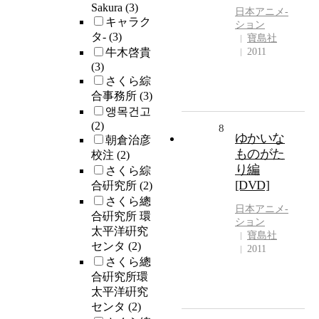
Sakura
(3)
日本アニメ-
キャラク
ション
タ-
(3)
寶島社
牛木啓貴
2011
(3)
さくら綜
合事務所
(3)
앵목건고
(2)
8
ゆかいな
朝倉治彦
ものがた
校注
(2)
り編
さくら綜
[DVD]
合硏究所
(2)
さくら總
日本アニメ-
合硏究所 環
ション
太平洋硏究
寶島社
センタ
(2)
2011
さくら總
合硏究所環
太平洋硏究
センタ
(2)