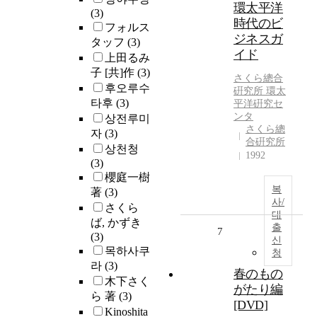
環太平洋
(3)
時代のビ
フォルス
ジネスガ
タッフ
(3)
イド
上田るみ
子 [共]作
(3)
さくら
總合
후오루수
硏究所 環太
타후
(3)
平洋硏究セ
ンタ
상전루미
さくら總
자
(3)
合硏究所
상천청
1992
(3)
櫻庭一樹
복
著
(3)
사/
さくら
대
ば, かずき
출
7
(3)
신
목하사쿠
청
라
(3)
春のもの
木下さく
がたり編
ら 著
(3)
[DVD]
Kinoshita