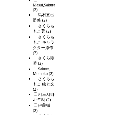
Masui,Sakura
(2)
島村直己
監修
(2)
さくらも
もこ著
(2)
さくらも
もこ キャラ
クター原作
(2)
さくら剛
著
(2)
Sakura,
Momoko
(2)
さくらも
もこ 絵と文
(2)
키노시타
사쿠라
(2)
伊藤徹
(2)